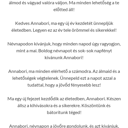
álmod és vágyad valóra váljon. Ma minden lehetőség a te
előtted áll!
Kedves Annabori, ma egy új év kezdetét ünnepljük
életedben. Legyen ez az év tele örömmel és sikerekkel!
Névnapodon kívánjuk, hogy minden napod úgy ragyogjon,
mint a mai. Boldog névnapot és sok-sok napfényt
kívánunk Annabori!
Annabori, ma minden elérhető a számodra. Az álmaid és a
lehetőségek végtelenek. Ünnepeld ezt a napot azzal a
tudattal, hogy a jövőd fényesebb lesz!
Ma egy új fejezet kezdődik az életedben, Annabori. Készen
állsz a kihívásokra és a sikerekre. Köszöntünk és
bátorítunk téged!
Annabori, névnapon a jövőre gondolunk, és azt kívánjuk,