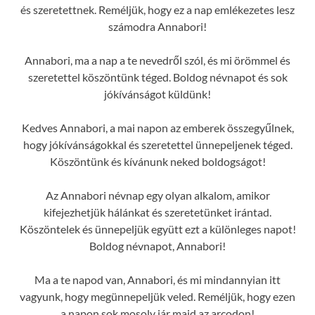
és szeretettnek. Reméljük, hogy ez a nap emlékezetes lesz
számodra Annabori!
Annabori, ma a nap a te nevedről szól, és mi örömmel és
szeretettel köszöntünk téged. Boldog névnapot és sok
jókívánságot küldünk!
Kedves Annabori, a mai napon az emberek összegyűlnek,
hogy jókívánságokkal és szeretettel ünnepeljenek téged.
Köszöntünk és kívánunk neked boldogságot!
Az Annabori névnap egy olyan alkalom, amikor
kifejezhetjük hálánkat és szeretetünket irántad.
Köszöntelek és ünnepeljük együtt ezt a különleges napot!
Boldog névnapot, Annabori!
Ma a te napod van, Annabori, és mi mindannyian itt
vagyunk, hogy megünnepeljük veled. Reméljük, hogy ezen
a napon sok mosoly jár majd az arcodon!