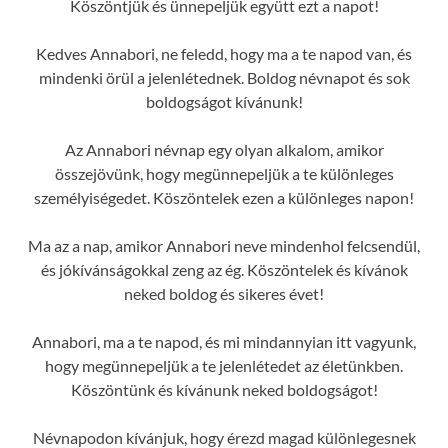
Köszöntjük és ünnepeljük együtt ezt a napot!
Kedves Annabori, ne feledd, hogy ma a te napod van, és
mindenki örül a jelenlétednek. Boldog névnapot és sok
boldogságot kívánunk!
Az Annabori névnap egy olyan alkalom, amikor
összejövünk, hogy megünnepeljük a te különleges
személyiségedet. Köszöntelek ezen a különleges napon!
Ma az a nap, amikor Annabori neve mindenhol felcsendül,
és jókívánságokkal zeng az ég. Köszöntelek és kívánok
neked boldog és sikeres évet!
Annabori, ma a te napod, és mi mindannyian itt vagyunk,
hogy megünnepeljük a te jelenlétedet az életünkben.
Köszöntünk és kívánunk neked boldogságot!
Névnapodon kívánjuk, hogy érezd magad különlegesnek