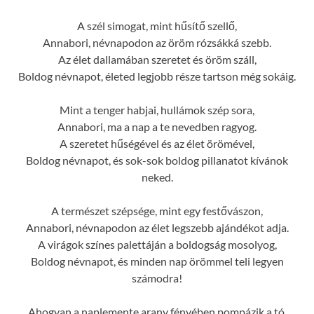
A szél simogat, mint hűsítő szellő,
Annabori, névnapodon az öröm rózsákká szebb.
Az élet dallamában szeretet és öröm száll,
Boldog névnapot, életed legjobb része tartson még sokáig.
Mint a tenger habjai, hullámok szép sora,
Annabori, ma a nap a te nevedben ragyog.
A szeretet hűségével és az élet örömével,
Boldog névnapot, és sok-sok boldog pillanatot kívánok
neked.
A természet szépsége, mint egy festővászon,
Annabori, névnapodon az élet legszebb ajándékot adja.
A virágok színes palettáján a boldogság mosolyog,
Boldog névnapot, és minden nap örömmel teli legyen
számodra!
Ahogyan a naplemente arany fényében pompázik a tó,