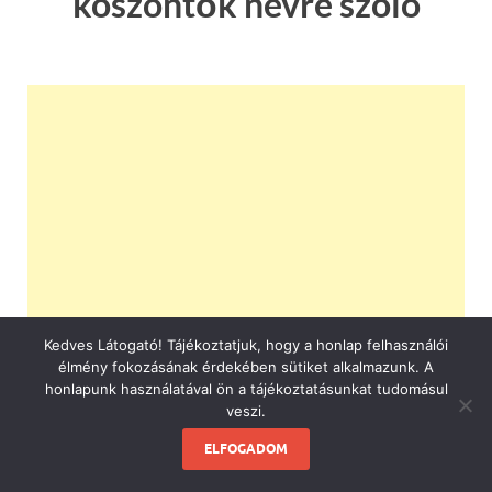
köszöntők névre szóló
Kedves Látogató! Tájékoztatjuk, hogy a honlap felhasználói
élmény fokozásának érdekében sütiket alkalmazunk. A
honlapunk használatával ön a tájékoztatásunkat tudomásul
veszi.
ELFOGADOM