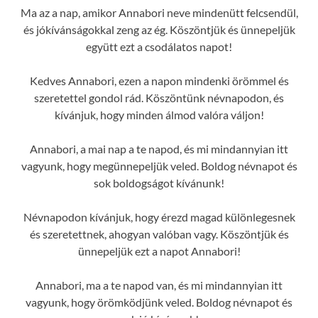
Ma az a nap, amikor Annabori neve mindenütt felcsendül,
és jókívánságokkal zeng az ég. Köszöntjük és ünnepeljük
együtt ezt a csodálatos napot!
Kedves Annabori, ezen a napon mindenki örömmel és
szeretettel gondol rád. Köszöntünk névnapodon, és
kívánjuk, hogy minden álmod valóra váljon!
Annabori, a mai nap a te napod, és mi mindannyian itt
vagyunk, hogy megünnepeljük veled. Boldog névnapot és
sok boldogságot kívánunk!
Névnapodon kívánjuk, hogy érezd magad különlegesnek
és szeretettnek, ahogyan valóban vagy. Köszöntjük és
ünnepeljük ezt a napot Annabori!
Annabori, ma a te napod van, és mi mindannyian itt
vagyunk, hogy örömködjünk veled. Boldog névnapot és