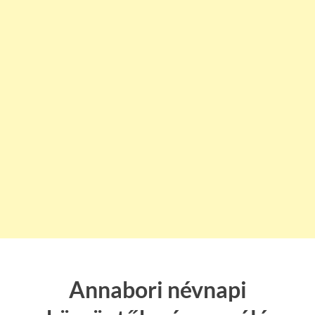
Annabori névnapi