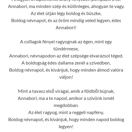
Annabori, ma minden szép és különleges, ahogyan te vagy.
Az élet útján légy boldog és büszke,
Boldog névnapot, és az öröm mindig veled legyen, édes
Annabori!
A csillagok fényei ragyognak az égen, mint egy
tündérmese,
Annabori, névnapodon az élet szépsége elvarázsol téged.
A boldogság édes dallama zenél a szívedben,
Boldog névnapot, és kívánjuk, hogy minden álmod valóra
váljon!
Mint a tavasz első virágai, amik a földből bújnak,
Annabori, ma a te napod, amikor a szívünk ismét
megdobban.
Az élet ragyog, mint a reggeli napfény,
Boldog névnapot, és kívánjuk, hogy minden napod boldog
legyen!