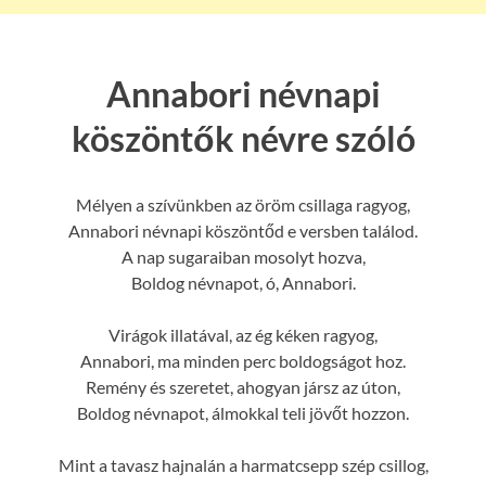
Annabori névnapi
köszöntők névre szóló
Mélyen a szívünkben az öröm csillaga ragyog,
Annabori névnapi köszöntőd e versben találod.
A nap sugaraiban mosolyt hozva,
Boldog névnapot, ó, Annabori.
Virágok illatával, az ég kéken ragyog,
Annabori, ma minden perc boldogságot hoz.
Remény és szeretet, ahogyan jársz az úton,
Boldog névnapot, álmokkal teli jövőt hozzon.
Mint a tavasz hajnalán a harmatcsepp szép csillog,