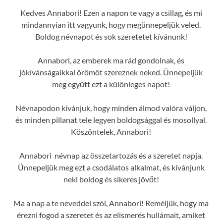
Kedves Annabori! Ezen a napon te vagy a csillag, és mi
mindannyian itt vagyunk, hogy megünnepeljük veled.
Boldog névnapot és sok szeretetet kívánunk!
Annabori, az emberek ma rád gondolnak, és
jókívánságaikkal örömöt szereznek neked. Ünnepeljük
meg együtt ezt a különleges napot!
Névnapodon kívánjuk, hogy minden álmod valóra váljon,
és minden pillanat tele legyen boldogsággal és mosollyal.
Köszöntelek, Annabori!
Annabori névnap az összetartozás és a szeretet napja.
Ünnepeljük meg ezt a csodálatos alkalmat, és kívánjunk
neki boldog és sikeres jövőt!
Ma a nap a te neveddel szól, Annabori! Reméljük, hogy ma
érezni fogod a szeretet és az elismerés hullámait, amiket