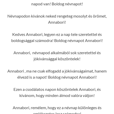
napod van! Boldog névnapot!
Névnapodon kívánok neked rengeteg mosolyt és örömet,
Annabori!
Kedves Annabori, legyen ez a nap tele szeretettel és
boldogsággal számodra! Boldog névnapot Annabori!
Annabori, névnapod alkalmából sok szeretettel és
jókívánsággal köszöntelek!
Annabori , ma ne csak elfogadd a jókívánságaimat, hanem
élvezd is a napot! Boldog névnapot Annabori!
Ezen a csodálatos napon köszöntelek Annabori, és
kívánom, hogy minden álmod valóra váljon!
Annabori, remélem, hogy ez a névnap különleges és
emlékezetes lesz számodra!