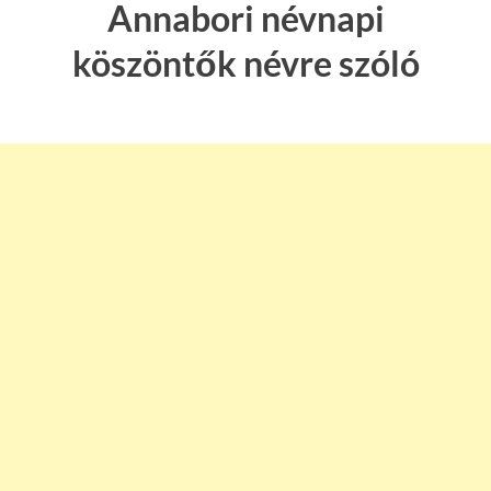
Annabori névnapi
köszöntők névre szóló