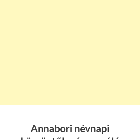
Annabori névnapi