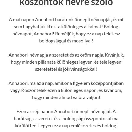
köszöntők névre szóló
A mai napon Annabori barátunk ünnepli névnapját, és mi
sem hagyhatjuk ki ezt a különleges alkalmat! Boldog
névnapot, Annabori! Reméljük, hogy ez a nap tele lesz
boldogsággal és mosollyal!
Annabori névnapja a szeretet és az öröm napja. Kívánjuk,
hogy minden pillanata különleges legyen, és tele legyen
szeretettel és jókívánságokkal!
Annabori, ma az a nap, amikor a figyelem középpontjában
vagy. Köszöntelek ezen a különleges napon, és kívánom,
hogy minden álmod valóra váljon!
Ezen a szép napon Annabori ünnepli névnapját. A
barátság, a szeretet és a boldogság összpontosul ma
körülötted. Legyen ez a nap emlékezetes és boldog!