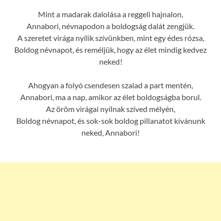
Mint a madarak dalolása a reggeli hajnalon,
Annabori, névnapodon a boldogság dalát zengjük.
A szeretet virága nyílik szívünkben, mint egy édes rózsa,
Boldog névnapot, és reméljük, hogy az élet mindig kedvez
neked!
Ahogyan a folyó csendesen szalad a part mentén,
Annabori, ma a nap, amikor az élet boldogságba borul.
Az öröm virágai nyílnak szíved mélyén,
Boldog névnapot, és sok-sok boldog pillanatot kívánunk
neked, Annabori!