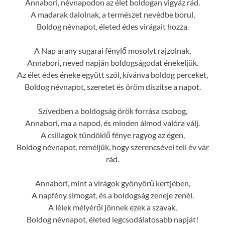
Annabori, névnapodon az élet boldogan vigyáz rád.
A madarak dalolnak, a természet nevédbe borul,
Boldog névnapot, életed édes virágait hozza.
A Nap arany sugarai fénylő mosolyt rajzolnak,
Annabori, neved napján boldogságodat énekeljük.
Az élet édes éneke együtt szól, kívánva boldog perceket,
Boldog névnapot, szeretet és öröm díszítse a napot.
Szívedben a boldogság örök forrása csobog,
Annabori, ma a napod, és minden álmod valóra válj.
A csillagok tündöklő fénye ragyog az égen,
Boldog névnapot, reméljük, hogy szerencsével teli év vár
rád.
Annabori, mint a virágok gyönyörű kertjében,
A napfény simogat, és a boldogság zeneje zenél.
A lélek mélyéről jönnek ezek a szavak,
Boldog névnapot, életed legcsodálatosabb napját!