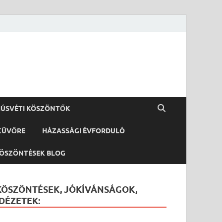
ÚSVÉTI KÖSZÖNTŐK
KÜVŐRE
HÁZASSÁGI ÉVFORDULÓ
ÖSZÖNTÉSEK BLOG
KÖSZÖNTÉSEK, JÓKÍVÁNSÁGOK,
IDÉZETEK: