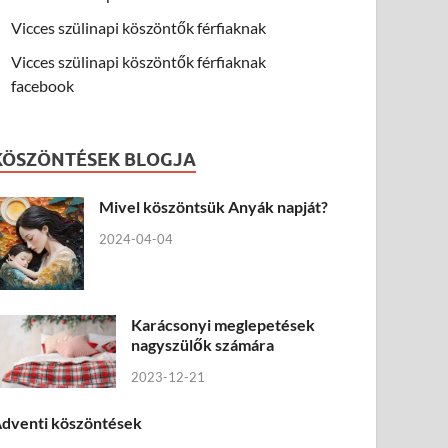
Vicces szülinapi köszöntők férfiaknak
Vicces szülinapi köszöntők férfiaknak
facebook
KÖSZÖNTÉSEK BLOGJA
Mivel köszöntsük Anyák napját?
2024-04-04
Karácsonyi meglepetések
nagyszülők számára
2023-12-21
dventi köszöntések