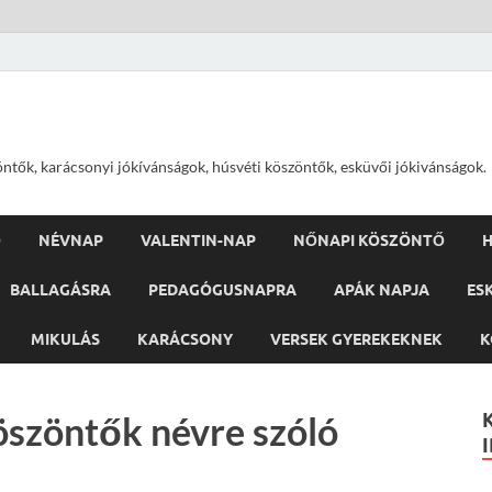
öntők, karácsonyi jókívánságok, húsvéti köszöntők, esküvői jókivánságok.
Ő
NÉVNAP
VALENTIN-NAP
NŐNAPI KÖSZÖNTŐ
H
BALLAGÁSRA
PEDAGÓGUSNAPRA
APÁK NAPJA
ES
MIKULÁS
KARÁCSONY
VERSEK GYEREKEKNEK
K
öszöntők névre szóló