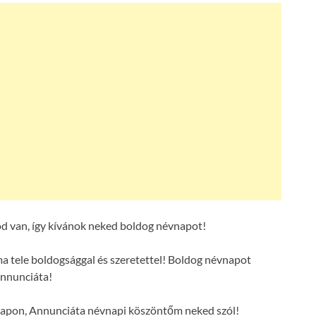
d van, így kívánok neked boldog névnapot!
 tele boldogsággal és szeretettel! Boldog névnapot
nnunciáta!
 napon, Annunciáta névnapi köszöntőm neked szól!