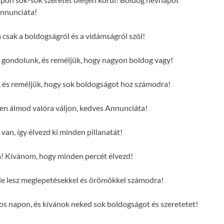
nnunciáta!
 csak a boldogságról és a vidámságról szól!
 gondolunk, és reméljük, hogy nagyon boldog vagy!
 és reméljük, hogy sok boldogságot hoz számodra!
 álmod valóra váljon, kedves Annunciáta!
van, így élvezd ki minden pillanatát!
! Kívánom, hogy minden percét élvezd!
le lesz meglepetésekkel és örömökkel számodra!
s napon, és kívánok neked sok boldogságot és szeretetet!