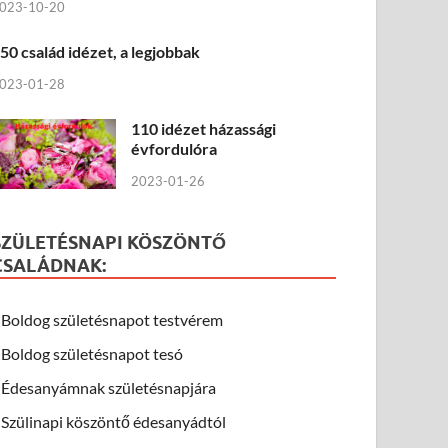
023-10-20
50 család idézet, a legjobbak
023-01-28
110 idézet házassági
évfordulóra
2023-01-26
SZÜLETÉSNAPI KÖSZÖNTŐ
CSALÁDNAK:
Boldog születésnapot testvérem
Boldog születésnapot tesó
Édesanyámnak születésnapjára
Szülinapi köszöntő édesanyádtól