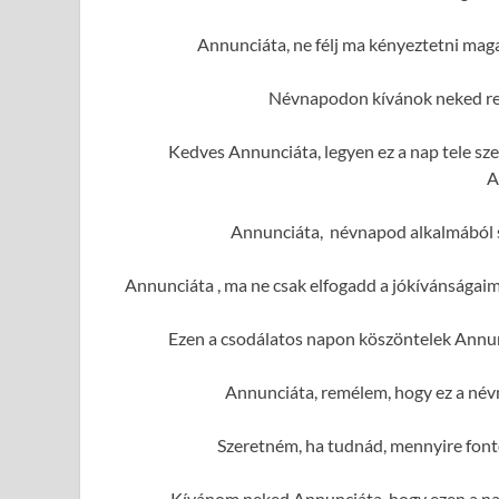
Annunciáta, ne félj ma kényeztetni mag
Névnapodon kívánok neked re
Kedves Annunciáta, legyen ez a nap tele sz
A
Annunciáta, névnapod alkalmából so
Annunciáta , ma ne csak elfogadd a jókívánságai
Ezen a csodálatos napon köszöntelek Annun
Annunciáta, remélem, hogy ez a név
Szeretném, ha tudnád, mennyire font
Kívánom neked Annunciáta, hogy ezen a nap