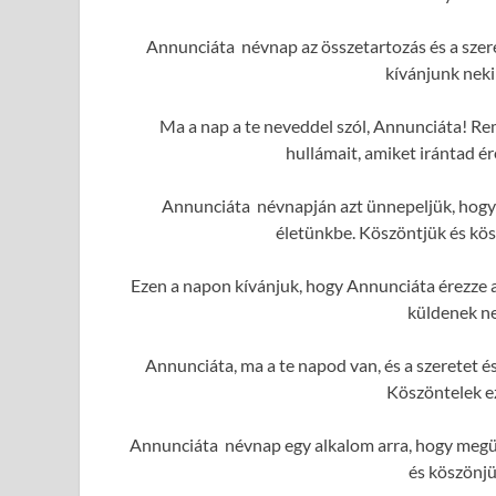
Annunciáta névnap az összetartozás és a szere
kívánjunk neki
Ma a nap a te neveddel szól, Annunciáta! Rem
hullámait, amiket irántad é
Annunciáta névnapján azt ünnepeljük, hogy 
életünkbe. Köszöntjük és kös
Ezen a napon kívánjuk, hogy Annunciáta érezze a 
küldenek ne
Annunciáta, ma a te napod van, és a szeretet 
Köszöntelek e
Annunciáta névnap egy alkalom arra, hogy megün
és köszönjü