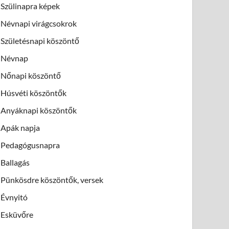
Szülinapra képek
Névnapi virágcsokrok
Születésnapi köszöntő
Névnap
Nőnapi köszöntő
Húsvéti köszöntők
Anyáknapi köszöntők
Apák napja
Pedagógusnapra
Ballagás
Pünkösdre köszöntők, versek
Évnyitó
Esküvőre