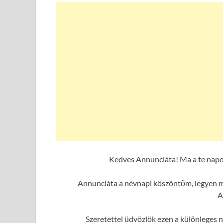
Kedves Annunciáta! Ma a te napo
Annunciáta a névnapi köszöntőm, legyen ma
A
Szeretettel üdvözlök ezen a különleges