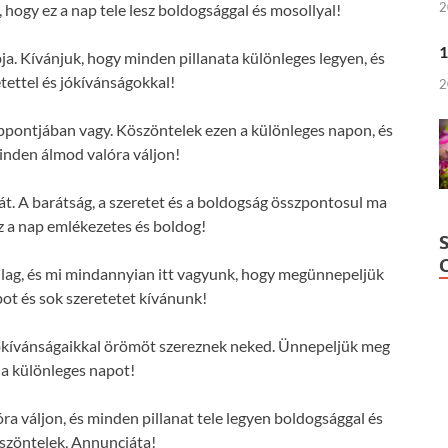
2
hogy ez a nap tele lesz boldogsággal és mosollyal!
1
a. Kívánjuk, hogy minden pillanata különleges legyen, és
etettel és jókívánságokkal!
2
ppontjában vagy. Köszöntelek ezen a különleges napon, és
nden álmod valóra váljon!
. A barátság, a szeretet és a boldogság összpontosul ma
z a nap emlékezetes és boldog!
llag, és mi mindannyian itt vagyunk, hogy megünnepeljük
ot és sok szeretetet kívánunk!
ókívánságaikkal örömöt szereznek neked. Ünnepeljük meg
 a különleges napot!
 váljon, és minden pillanat tele legyen boldogsággal és
szöntelek, Annunciáta!