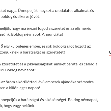
tet napja. Ünnepeljük meg ezt a csodálatos alkalmat, és
 boldog és sikeres jövőt!
éljük, hogy ma érezni fogod a szeretet és az elismerés
rezünk. Boldog névnapot, Annunciáta!
ő egy különleges ember, és sok boldogságot hozott az
zönjük neki a barátságát és szeretetét!
szeretetet és a jókívánságokat, amiket barátai és családja
ki. Boldog névnapot!
és az öröm a körülötted lévő emberek ajándéka számodra.
zen a különleges napon!
nepeljük a barátságot és a közösséget. Boldog névnapot,
k, hogy vagy nekünk!