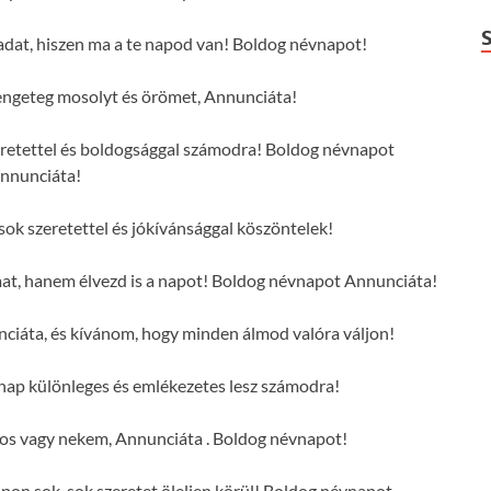
adat, hiszen ma a te napod van! Boldog névnapot!
ngeteg mosolyt és örömet, Annunciáta!
eretettel és boldogsággal számodra! Boldog névnapot
nnunciáta!
k szeretettel és jókívánsággal köszöntelek!
mat, hanem élvezd is a napot! Boldog névnapot Annunciáta!
ciáta, és kívánom, hogy minden álmod valóra váljon!
nap különleges és emlékezetes lesz számodra!
os vagy nekem, Annunciáta . Boldog névnapot!
on sok-sok szeretet öleljen körül! Boldog névnapot