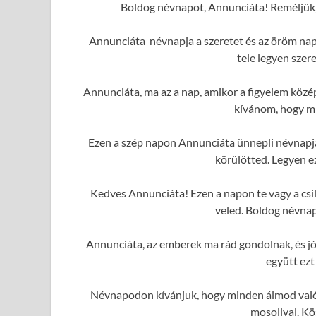
Boldog névnapot, Annunciáta! Reméljük, 
Annunciáta névnapja a szeretet és az öröm napj
tele legyen szer
Annunciáta, ma az a nap, amikor a figyelem közé
kívánom, hogy mi
Ezen a szép napon Annunciáta ünnepli névnapját
körülötted. Legyen e
Kedves Annunciáta! Ezen a napon te vagy a csi
veled. Boldog névnap
Annunciáta, az emberek ma rád gondolnak, és j
együtt ezt
Névnapodon kívánjuk, hogy minden álmod valóra
mosollyal. Kö