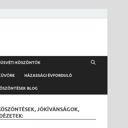
ÚSVÉTI KÖSZÖNTŐK
KÜVŐRE
HÁZASSÁGI ÉVFORDULÓ
ÖSZÖNTÉSEK BLOG
KÖSZÖNTÉSEK, JÓKÍVÁNSÁGOK,
IDÉZETEK: