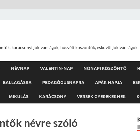
öntők, karácsonyi jókívánságok, húsvéti köszöntők, esküvői jókivánságok.
Ő
NÉVNAP
VALENTIN-NAP
NŐNAPI KÖSZÖNTŐ
H
BALLAGÁSRA
PEDAGÓGUSNAPRA
APÁK NAPJA
ES
MIKULÁS
KARÁCSONY
VERSEK GYEREKEKNEK
K
ntők névre szóló