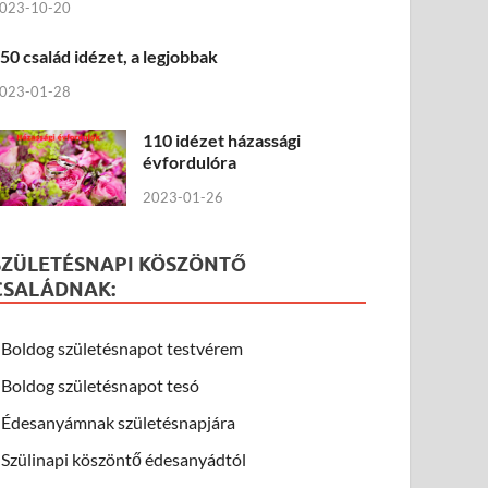
023-10-20
50 család idézet, a legjobbak
023-01-28
110 idézet házassági
évfordulóra
2023-01-26
SZÜLETÉSNAPI KÖSZÖNTŐ
CSALÁDNAK:
Boldog születésnapot testvérem
Boldog születésnapot tesó
Édesanyámnak születésnapjára
Szülinapi köszöntő édesanyádtól