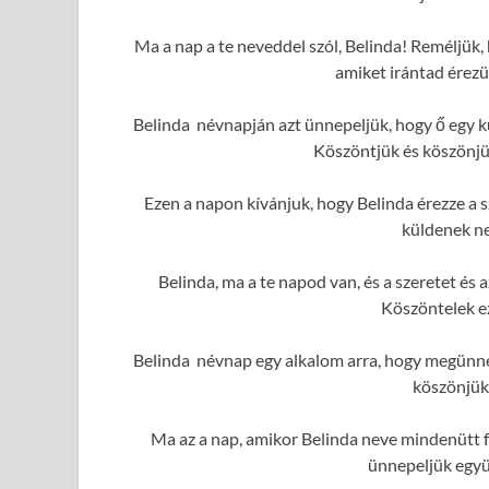
Ma a nap a te neveddel szól, Belinda! Reméljük, 
amiket irántad érezü
Belinda névnapján azt ünnepeljük, hogy ő egy k
Köszöntjük és köszönjük
Ezen a napon kívánjuk, hogy Belinda érezze a s
küldenek ne
Belinda, ma a te napod van, és a szeretet é
Köszöntelek e
Belinda névnap egy alkalom arra, hogy megünnep
köszönjük
Ma az a nap, amikor Belinda neve mindenütt f
ünnepeljük együ