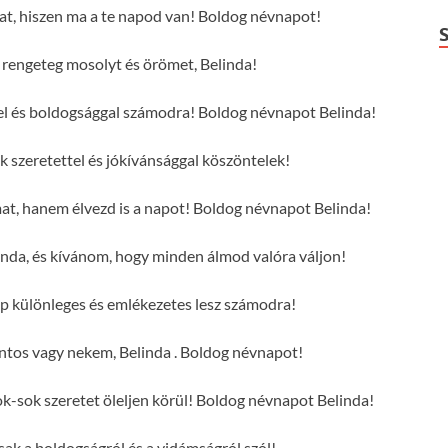
dat, hiszen ma a te napod van! Boldog névnapot!
engeteg mosolyt és örömet, Belinda!
ttel és boldogsággal számodra! Boldog névnapot Belinda!
 szeretettel és jókívánsággal köszöntelek!
mat, hanem élvezd is a napot! Boldog névnapot Belinda!
nda, és kívánom, hogy minden álmod valóra váljon!
p különleges és emlékezetes lesz számodra!
ntos vagy nekem, Belinda . Boldog névnapot!
-sok szeretet öleljen körül! Boldog névnapot Belinda!
csak a boldogságról és a vidámságról szól!