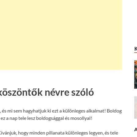
köszöntők névre szóló
 és mi sem hagyhatjuk ki ezt a különleges alkalmat! Boldog
ez a nap tele lesz boldogsággal és mosollyal!
A
ívánjuk, hogy minden pillanata különleges legyen, és tele