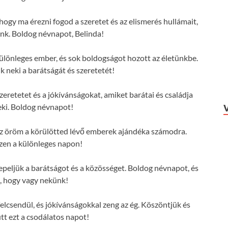
hogy ma érezni fogod a szeretet és az elismerés hullámait,
nk. Boldog névnapot, Belinda!
ülönleges ember, és sok boldogságot hozott az életünkbe.
 neki a barátságát és szeretetét!
zeretetet és a jókívánságokat, amiket barátai és családja
ki. Boldog névnapot!
s az öröm a körülötted lévő emberek ajándéka számodra.
zen a különleges napon!
eljük a barátságot és a közösséget. Boldog névnapot, és
, hogy vagy nekünk!
elcsendül, és jókívánságokkal zeng az ég. Köszöntjük és
tt ezt a csodálatos napot!