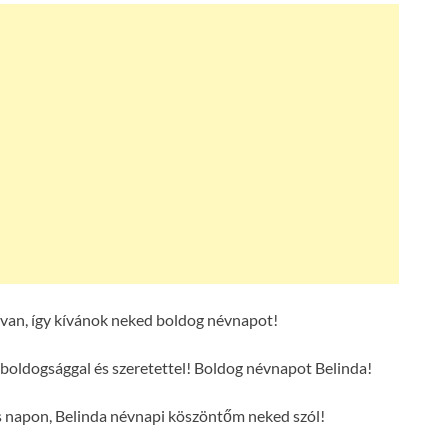
van, így kívánok neked boldog névnapot!
boldogsággal és szeretettel! Boldog névnapot Belinda!
s napon, Belinda névnapi köszöntőm neked szól!