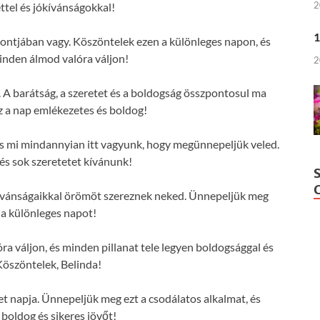
2
ttel és jókívánságokkal!
1
pontjában vagy. Köszöntelek ezen a különleges napon, és
nden álmod valóra váljon!
2
 A barátság, a szeretet és a boldogság összpontosul ma
z a nap emlékezetes és boldog!
 és mi mindannyian itt vagyunk, hogy megünnepeljük veled.
s sok szeretetet kívánunk!
kívánságaikkal örömöt szereznek neked. Ünnepeljük meg
 a különleges napot!
 váljon, és minden pillanat tele legyen boldogsággal és
Köszöntelek, Belinda!
et napja. Ünnepeljük meg ezt a csodálatos alkalmat, és
 boldog és sikeres jövőt!