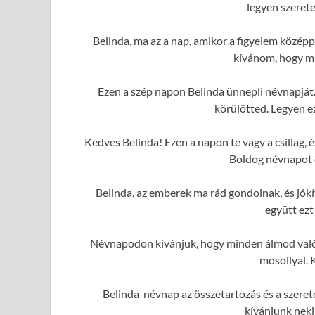
legyen szerete
Belinda, ma az a nap, amikor a figyelem közép
kívánom, hogy mi
Ezen a szép napon Belinda ünnepli névnapját.
körülötted. Legyen e
Kedves Belinda! Ezen a napon te vagy a csillag,
Boldog névnapot é
Belinda, az emberek ma rád gondolnak, és jó
együtt ezt
Névnapodon kívánjuk, hogy minden álmod valóra
mosollyal. 
Belinda névnap az összetartozás és a szeret
kívánjunk neki