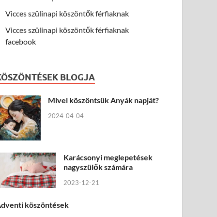
Vicces szülinapi köszöntők férfiaknak
Vicces szülinapi köszöntők férfiaknak
facebook
KÖSZÖNTÉSEK BLOGJA
Mivel köszöntsük Anyák napját?
2024-04-04
Karácsonyi meglepetések
nagyszülők számára
2023-12-21
dventi köszöntések