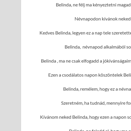
Belinda, ne félj ma kényeztetni maga
Névnapodon kívánok neked r
Kedves Belinda, legyen ez a nap tele szerete
Belinda, névnapod alkalmából sok
Belinda , ma ne csak elfogadd a jókívánságai
Ezen a csodálatos napon köszöntelek Beli
Belinda, remélem, hogy ez a névna
Szeretném, ha tudnád, mennyire fo
Kívánom neked Belinda, hogy ezen a napon sok
Belinda, ne feledd el, hogy ma 