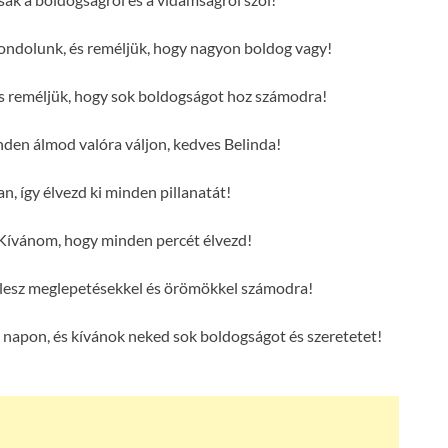
ondolunk, és reméljük, hogy nagyon boldog vagy!
és reméljük, hogy sok boldogságot hoz számodra!
en álmod valóra váljon, kedves Belinda!
n, így élvezd ki minden pillanatát!
Kívánom, hogy minden percét élvezd!
e lesz meglepetésekkel és örömökkel számodra!
 napon, és kívánok neked sok boldogságot és szeretetet!