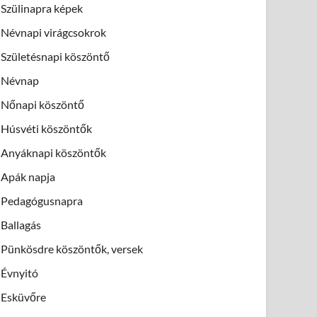
Szülinapra képek
Névnapi virágcsokrok
Születésnapi köszöntő
Névnap
Nőnapi köszöntő
Húsvéti köszöntők
Anyáknapi köszöntők
Apák napja
Pedagógusnapra
Ballagás
Pünkösdre köszöntők, versek
Évnyitó
Esküvőre