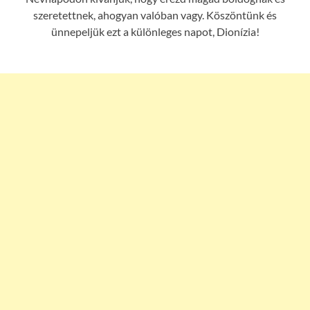
szeretettnek, ahogyan valóban vagy. Köszöntünk és
ünnepeljük ezt a különleges napot, Dionízia!