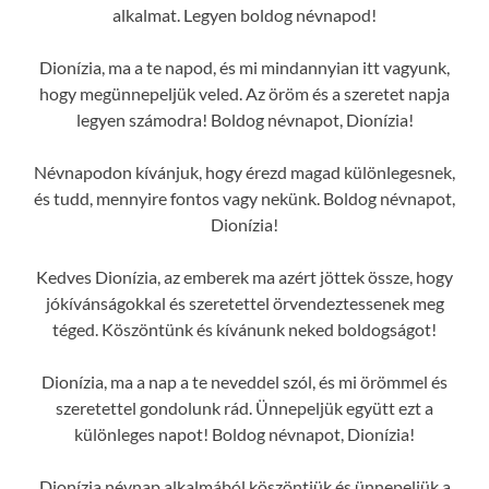
alkalmat. Legyen boldog névnapod!
Dionízia, ma a te napod, és mi mindannyian itt vagyunk,
hogy megünnepeljük veled. Az öröm és a szeretet napja
legyen számodra! Boldog névnapot, Dionízia!
Névnapodon kívánjuk, hogy érezd magad különlegesnek,
és tudd, mennyire fontos vagy nekünk. Boldog névnapot,
Dionízia!
Kedves Dionízia, az emberek ma azért jöttek össze, hogy
jókívánságokkal és szeretettel örvendeztessenek meg
téged. Köszöntünk és kívánunk neked boldogságot!
Dionízia, ma a nap a te neveddel szól, és mi örömmel és
szeretettel gondolunk rád. Ünnepeljük együtt ezt a
különleges napot! Boldog névnapot, Dionízia!
Dionízia névnap alkalmából köszöntjük és ünnepeljük a