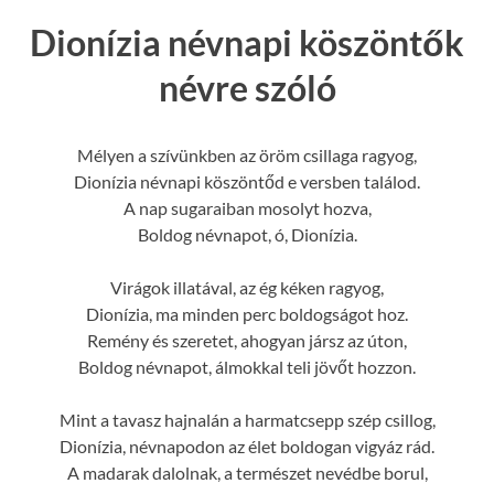
Dionízia névnapi köszöntők
névre szóló
Mélyen a szívünkben az öröm csillaga ragyog,
Dionízia névnapi köszöntőd e versben találod.
A nap sugaraiban mosolyt hozva,
Boldog névnapot, ó, Dionízia.
Virágok illatával, az ég kéken ragyog,
Dionízia, ma minden perc boldogságot hoz.
Remény és szeretet, ahogyan jársz az úton,
Boldog névnapot, álmokkal teli jövőt hozzon.
Mint a tavasz hajnalán a harmatcsepp szép csillog,
Dionízia, névnapodon az élet boldogan vigyáz rád.
A madarak dalolnak, a természet nevédbe borul,