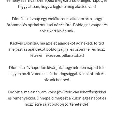
remény szárnyal. Ünnepeld meg ezt a különleges napot, és
higgy abban, hogy a legjobb még előtted van!
Dionízia névnap egy emlékezetes alkalom arra, hogy
örömmel és optimizmussal nézz előre. Boldog névnapot és
sok sikert kívánunk!
Kedves Dionízia, ma az élet ajándékot ad neked. Töltsd
meg ezt az ajándékot boldogsággal és örömmel, és hozz
létre emlékezetes pillanatokat!
Dionízia névnapodon kívánjuk, hogy minden napod tele
legyen pozitívumokkal és boldogsággal. Köszöntünk és
bízunk benned!
Dionízia, ma a nap, amikor a jövő tele van lehetőségekkel
és reményekkel. Ünnepeld meg ezt a különleges napot és
hozz létre saját boldog történeteidet!