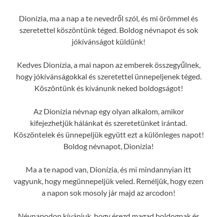
Dionízia, ma a nap a te nevedről szól, és mi örömmel és
szeretettel köszöntünk téged. Boldog névnapot és sok
jókívánságot küldünk!
Kedves Dionízia, a mai napon az emberek összegyűlnek,
hogy jókívánságokkal és szeretettel ünnepeljenek téged.
Köszöntünk és kívánunk neked boldogságot!
Az Dionízia névnap egy olyan alkalom, amikor
kifejezhetjük hálánkat és szeretetünket irántad.
Köszöntelek és ünnepeljük együtt ezt a különleges napot!
Boldog névnapot, Dionízia!
Ma a te napod van, Dionízia, és mi mindannyian itt
vagyunk, hogy megünnepeljük veled. Reméljük, hogy ezen
a napon sok mosoly jár majd az arcodon!
Névnapodon kívánjuk, hogy érezd magad boldognak és