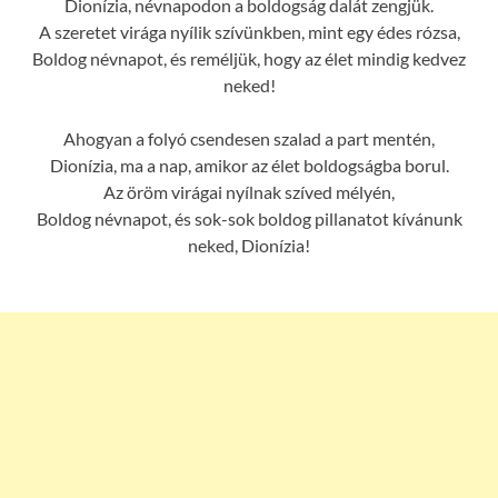
Dionízia, névnapodon a boldogság dalát zengjük.
A szeretet virága nyílik szívünkben, mint egy édes rózsa,
Boldog névnapot, és reméljük, hogy az élet mindig kedvez
neked!
Ahogyan a folyó csendesen szalad a part mentén,
Dionízia, ma a nap, amikor az élet boldogságba borul.
Az öröm virágai nyílnak szíved mélyén,
Boldog névnapot, és sok-sok boldog pillanatot kívánunk
neked, Dionízia!