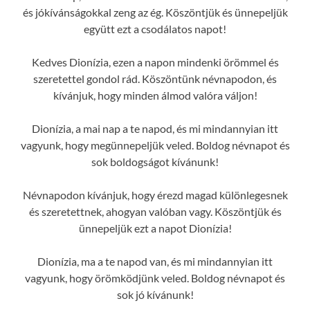
és jókívánságokkal zeng az ég. Köszöntjük és ünnepeljük
együtt ezt a csodálatos napot!
Kedves Dionízia, ezen a napon mindenki örömmel és
szeretettel gondol rád. Köszöntünk névnapodon, és
kívánjuk, hogy minden álmod valóra váljon!
Dionízia, a mai nap a te napod, és mi mindannyian itt
vagyunk, hogy megünnepeljük veled. Boldog névnapot és
sok boldogságot kívánunk!
Névnapodon kívánjuk, hogy érezd magad különlegesnek
és szeretettnek, ahogyan valóban vagy. Köszöntjük és
ünnepeljük ezt a napot Dionízia!
Dionízia, ma a te napod van, és mi mindannyian itt
vagyunk, hogy örömködjünk veled. Boldog névnapot és
sok jó kívánunk!