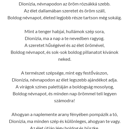
Dionízia, névnapodon az öröm rózsákká szebb.
Az élet dallamában szeretet és öröm száll,
Boldog névnapot, életed legjobb része tartson még sokáig.
Mint a tenger habjai, hullámok szép sora,
Dionízia, ma a nap a te nevedben ragyog.
A szeretet hűségével és az élet örömével,
Boldog névnapot, és sok-sok boldog pillanatot kívánok
neked.
A természet szépsége, mint egy festővászon,
Dionízia, névnapodon az élet legszebb ajándékot adja.
A virágok színes palettáján a boldogság mosolyog,
Boldog névnapot, és minden nap örömmel teli legyen
számodra!
Ahogyan a naplemente arany fényében pompázik a tó,
Dionízia, ma minden szép és különleges, ahogyan te vagy.
Az élet útján légy boldog és büszke,