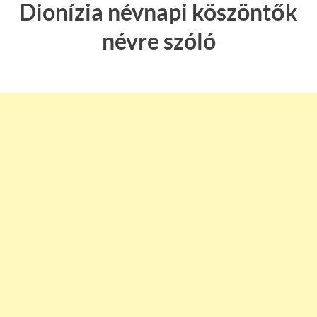
Dionízia névnapi köszöntők
névre szóló