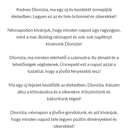
Kedves Dionízia, ma egy új év kezdetét ünnepljük
életedben. Legyen ez az év tele örömmel és sikerekkel!
Névnapodon kívánjuk, hogy minden napod úgy ragyogjon,
mint a mai. Boldog névnapot és sok-sok napfényt
kívánunk Dionízia!
Dionízia, ma minden elérhető a számodra. Az álmaid és a
lehetőségek végtelenek. Ünnepeld ezt a napot azzal a
tudattal, hogy a jövőd fényesebb lesz!
Ma egy új fejezet kezdődik az életedben, Dionízia. Készen
állsz a kihívásokra és a sikerekre. Köszöntünk és
bátorítunk téged!
Dionízia, névnapon a jövőre gondolunk, és azt kívánjuk,
hogy minden napod tele legyen pozitív élményekkel és
sikerekkel!