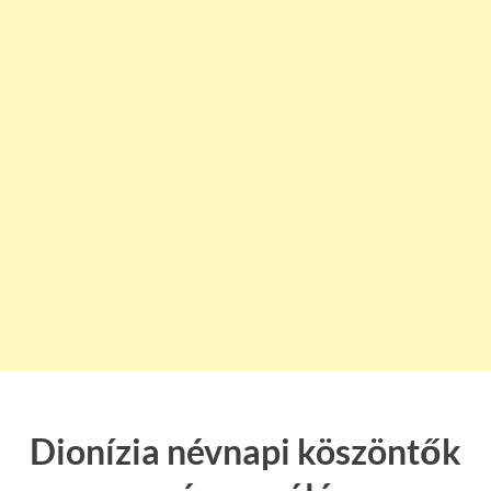
Dionízia névnapi köszöntők