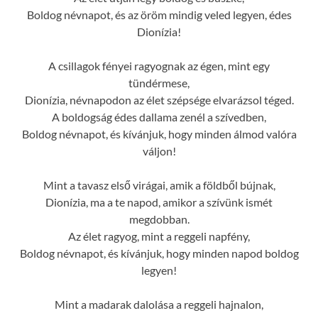
Boldog névnapot, és az öröm mindig veled legyen, édes
Dionízia!
A csillagok fényei ragyognak az égen, mint egy
tündérmese,
Dionízia, névnapodon az élet szépsége elvarázsol téged.
A boldogság édes dallama zenél a szívedben,
Boldog névnapot, és kívánjuk, hogy minden álmod valóra
váljon!
Mint a tavasz első virágai, amik a földből bújnak,
Dionízia, ma a te napod, amikor a szívünk ismét
megdobban.
Az élet ragyog, mint a reggeli napfény,
Boldog névnapot, és kívánjuk, hogy minden napod boldog
legyen!
Mint a madarak dalolása a reggeli hajnalon,