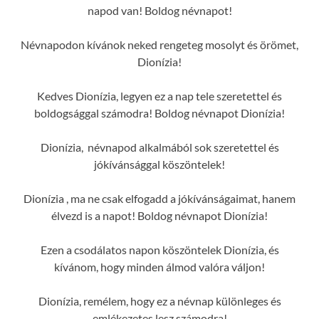
napod van! Boldog névnapot!
Névnapodon kívánok neked rengeteg mosolyt és örömet,
Dionízia!
Kedves Dionízia, legyen ez a nap tele szeretettel és
boldogsággal számodra! Boldog névnapot Dionízia!
Dionízia, névnapod alkalmából sok szeretettel és
jókívánsággal köszöntelek!
Dionízia , ma ne csak elfogadd a jókívánságaimat, hanem
élvezd is a napot! Boldog névnapot Dionízia!
Ezen a csodálatos napon köszöntelek Dionízia, és
kívánom, hogy minden álmod valóra váljon!
Dionízia, remélem, hogy ez a névnap különleges és
emlékezetes lesz számodra!