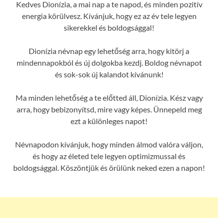
Kedves Dionízia, a mai nap a te napod, és minden pozitív
energia körülvesz. Kívánjuk, hogy ez az év tele legyen
sikerekkel és boldogsággal!
Dionízia névnap egy lehetőség arra, hogy kitörj a
mindennapokból és új dolgokba kezdj. Boldog névnapot
és sok-sok új kalandot kívánunk!
Ma minden lehetőség a te előtted áll, Dionízia. Kész vagy
arra, hogy bebizonyítsd, mire vagy képes. Ünnepeld meg
ezt a különleges napot!
Névnapodon kívánjuk, hogy minden álmod valóra váljon,
és hogy az életed tele legyen optimizmussal és
boldogsággal. Köszöntjük és örülünk neked ezen a napon!