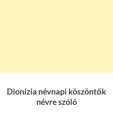
Dionízia névnapi köszöntők
névre szóló