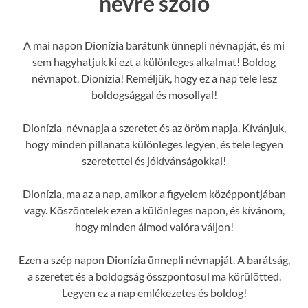
névre szóló
A mai napon Dionízia barátunk ünnepli névnapját, és mi
sem hagyhatjuk ki ezt a különleges alkalmat! Boldog
névnapot, Dionízia! Reméljük, hogy ez a nap tele lesz
boldogsággal és mosollyal!
Dionízia névnapja a szeretet és az öröm napja. Kívánjuk,
hogy minden pillanata különleges legyen, és tele legyen
szeretettel és jókívánságokkal!
Dionízia, ma az a nap, amikor a figyelem középpontjában
vagy. Köszöntelek ezen a különleges napon, és kívánom,
hogy minden álmod valóra váljon!
Ezen a szép napon Dionízia ünnepli névnapját. A barátság,
a szeretet és a boldogság összpontosul ma körülötted.
Legyen ez a nap emlékezetes és boldog!