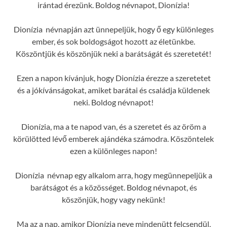
irántad érezünk. Boldog névnapot, Dionízia!
Dionízia névnapján azt ünnepeljük, hogy ő egy különleges
ember, és sok boldogságot hozott az életünkbe.
Köszöntjük és köszönjük neki a barátságát és szeretetét!
Ezen a napon kívánjuk, hogy Dionízia érezze a szeretetet
és a jókívánságokat, amiket barátai és családja küldenek
neki. Boldog névnapot!
Dionízia, ma a te napod van, és a szeretet és az öröm a
körülötted lévő emberek ajándéka számodra. Köszöntelek
ezen a különleges napon!
Dionízia névnap egy alkalom arra, hogy megünnepeljük a
barátságot és a közösséget. Boldog névnapot, és
köszönjük, hogy vagy nekünk!
Ma az a nap, amikor Dionízia neve mindenütt felcsendül,