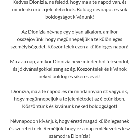
Kedves Dionízia, ne feledd, hogy ma a te napod van, és
mindenki örül a jelenlétednek. Boldog névnapot és sok
boldogságot kívánunk!
Az Dionízia névnap egy olyan alkalom, amikor
összejövünk, hogy megünnepeljük a te különleges
személyiségedet. Köszöntelek ezen a különleges napon!
Ma az a nap, amikor Dionízia neve mindenhol felcsendül,
és jókívánságokkal zeng az ég. Köszöntelek és kívánok
neked boldog és sikeres évet!
Dionízia, ma a te napod, és mi mindannyian itt vagyunk,
hogy megünnepeljük a te jelenlétedet az életünkben.
Köszöntünk és kívánunk neked boldogságot!
Névnapodon kívánjuk, hogy érezd magad különlegesnek
és szeretettnek. Reméljük, hogy ez a nap emlékezetes lesz
számodra Dionízia!