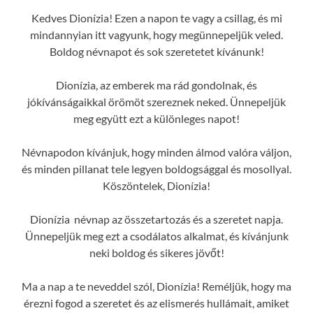
Kedves Dionízia! Ezen a napon te vagy a csillag, és mi
mindannyian itt vagyunk, hogy megünnepeljük veled.
Boldog névnapot és sok szeretetet kívánunk!
Dionízia, az emberek ma rád gondolnak, és
jókívánságaikkal örömöt szereznek neked. Ünnepeljük
meg együtt ezt a különleges napot!
Névnapodon kívánjuk, hogy minden álmod valóra váljon,
és minden pillanat tele legyen boldogsággal és mosollyal.
Köszöntelek, Dionízia!
Dionízia névnap az összetartozás és a szeretet napja.
Ünnepeljük meg ezt a csodálatos alkalmat, és kívánjunk
neki boldog és sikeres jövőt!
Ma a nap a te neveddel szól, Dionízia! Reméljük, hogy ma
érezni fogod a szeretet és az elismerés hullámait, amiket