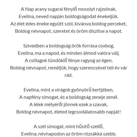
A Nap arany sugarai fénylő mosolyt rajzolnak,
Evelina, neved napján boldogságodat énekeljük.
Az élet édes éneke együtt szól, kívánva boldog perceket,
Boldog névnapot, szeretet és öröm díszítse a napot.
Szívedben a boldogság örök forrása csobog,
Evelina, ma a napod, és minden álmod valóra válj.
A csillagok tündöklő fénye ragyog az égen,
Boldog névnapot, reméljük, hogy szerencsével teli év vár
rád.
Evelina, mint a virágok gyönyörű kertjében,
A napfény simogat, és a boldogság zeneje zenél.
A lélek mélyéről jönnek ezek a szavak,
Boldog névnapot, életed legcsodálatosabb napját!
A szél simogat, mint hűsítő szellő,
Evelina, névnapodon az öröm rózsákká szebb.