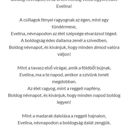
Evelina!
A csillagok fényei ragyognak az égen, mint egy
tündérmese,
Evelina, névnapodon az élet szépsége elvarázsol téged.
A boldogság édes dallama zenél a szívedben,
Boldog névnapot, és kívánjuk, hogy minden álmod valóra
váljon!
Mint a tavasz első virágai, amik a földből bújnak,
Evelina, ma a te napod, amikor a szívünk ismét
megdobban.
Az élet ragyog, mint a reggeli napfény,
Boldog névnapot, és kívánjuk, hogy minden napod boldog
legyen!
Mint a madarak dalolása a reggeli hajnalon,
Evelina, névnapodon a boldogság dalát zengjük.