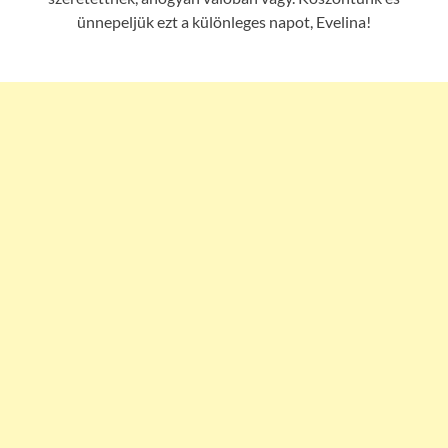
ünnepeljük ezt a különleges napot, Evelina!