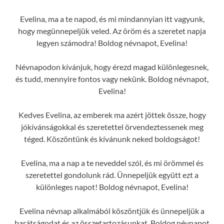
Evelina, ma a te napod, és mi mindannyian itt vagyunk,
hogy megünnepeljük veled. Az öröm és a szeretet napja
legyen számodra! Boldog névnapot, Evelina!
Névnapodon kívánjuk, hogy érezd magad különlegesnek,
és tudd, mennyire fontos vagy nekünk. Boldog névnapot,
Evelina!
Kedves Evelina, az emberek ma azért jöttek össze, hogy
jókívánságokkal és szeretettel örvendeztessenek meg
téged. Köszöntünk és kívánunk neked boldogságot!
Evelina, ma a nap a te neveddel szól, és mi örömmel és
szeretettel gondolunk rád. Ünnepeljük együtt ezt a
különleges napot! Boldog névnapot, Evelina!
Evelina névnap alkalmából köszöntjük és ünnepeljük a
barátságodat és az összetartozásunkat. Boldog névnapot