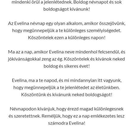
mindenki örül a jelenlétednek. Boldog névnapot és sok
boldogságot kívánunk!
Az Evelina névnap egy olyan alkalom, amikor összejövünk,
hogy megünnepeljük a te különleges személyiségedet.
Köszöntelek ezen a különleges napon!
Ma az a nap, amikor Evelina neve mindenhol felcsendül, és
jókívánságokkal zeng az ég. Köszöntelek és kívánok neked
boldog és sikeres évet!
Evelina, ma a te napod, és mi mindannyian itt vagyunk,
hogy megünnepeljük a te jelenlétedet az életünkben.
Köszöntünk és kívánunk neked boldogságot!
Névnapodon kívánjuk, hogy érezd magad különlegesnek
és szeretettnek. Reméljük, hogy ez a nap emlékezetes lesz
számodra Evelina!