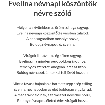
Evelina névnapi köszöntők
névre szóló
Mélyen a szívünkben az öröm csillaga ragyog,
Evelina névnapi köszöntőd e versben találod.
A nap sugaraiban mosolyt hozva,
Boldog névnapot, ó, Evelina.
Virágok illatával, az ég kéken ragyog,
Evelina, ma minden perc boldogságot hoz.
Remény és szeretet, ahogyan jársz az úton,
Boldog névnapot, álmokkal teli jövőt hozzon.
Mint a tavasz hajnalán a harmatcsepp szép csillog,
Evelina, névnapodon az élet boldogan vigyáz rád.
A madarak dalolnak, a természet nevédbe borul,
Boldog névnapot, életed édes virágait hozza.