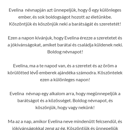
Evelina névnapján azt ünnepeljük, hogy ő egy különleges
ember, és sok boldogságot hozott az életünkbe.
Köszöntjük és köszönjük neki a barátságát és szeretetét!
Ezen a napon kívánjuk, hogy Evelina érezze a szeretetet és
a jókívánságokat, amiket barátai és családja küldenek neki.
Boldog névnapot!
Evelina, ma a te napod van, és a szeretet és az öröm a
körülötted lévő emberek ajándéka számodra. Köszöntelek
ezen a különleges napon!
Evelina névnap egy alkalom arra, hogy megünnepeljük a
barátságot és a közösséget. Boldog névnapot, és
köszönjük, hogy vagy nekünk!
Ma az a nap, amikor Evelina neve mindenütt felcsendül, és
jókívánságokkal zeng az ég. Köszöntjük és ünnepeljük