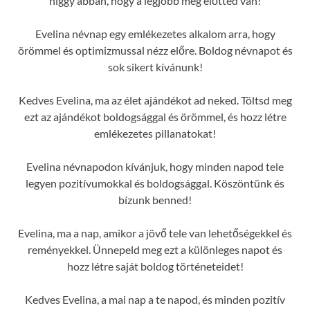
higgy abban, hogy a legjobb még előtted van!
Evelina névnap egy emlékezetes alkalom arra, hogy
örömmel és optimizmussal nézz előre. Boldog névnapot és
sok sikert kívánunk!
Kedves Evelina, ma az élet ajándékot ad neked. Töltsd meg
ezt az ajándékot boldogsággal és örömmel, és hozz létre
emlékezetes pillanatokat!
Evelina névnapodon kívánjuk, hogy minden napod tele
legyen pozitívumokkal és boldogsággal. Köszöntünk és
bízunk benned!
Evelina, ma a nap, amikor a jövő tele van lehetőségekkel és
reményekkel. Ünnepeld meg ezt a különleges napot és
hozz létre saját boldog történeteidet!
Kedves Evelina, a mai nap a te napod, és minden pozitív