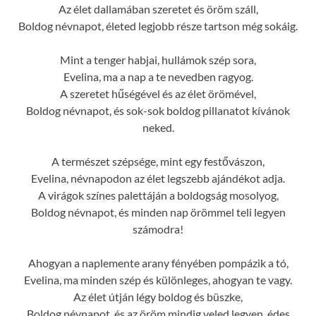
Az élet dallamában szeretet és öröm száll,
Boldog névnapot, életed legjobb része tartson még sokáig.
Mint a tenger habjai, hullámok szép sora,
Evelina, ma a nap a te nevedben ragyog.
A szeretet hűségével és az élet örömével,
Boldog névnapot, és sok-sok boldog pillanatot kívánok
neked.
A természet szépsége, mint egy festővászon,
Evelina, névnapodon az élet legszebb ajándékot adja.
A virágok színes palettáján a boldogság mosolyog,
Boldog névnapot, és minden nap örömmel teli legyen
számodra!
Ahogyan a naplemente arany fényében pompázik a tó,
Evelina, ma minden szép és különleges, ahogyan te vagy.
Az élet útján légy boldog és büszke,
Boldog névnapot, és az öröm mindig veled legyen, édes