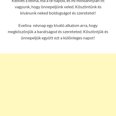
Kedves Evelina, ma a te napod, és mi mindannyian itt
vagyunk, hogy ünnepeljünk veled. Köszöntünk és
kívánunk neked boldogságot és szeretetet!
Evelina névnap egy kiváló alkalom arra, hogy
megköszönjük a barátságod és szereteted. Köszöntjük és
ünnepeljük együtt ezt a különleges napot!