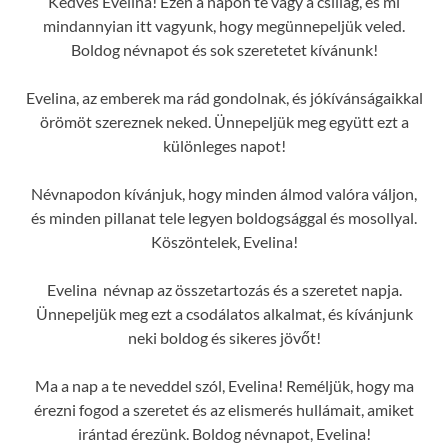
Kedves Evelina! Ezen a napon te vagy a csillag, és mi
mindannyian itt vagyunk, hogy megünnepeljük veled.
Boldog névnapot és sok szeretetet kívánunk!
Evelina, az emberek ma rád gondolnak, és jókívánságaikkal
örömöt szereznek neked. Ünnepeljük meg együtt ezt a
különleges napot!
Névnapodon kívánjuk, hogy minden álmod valóra váljon,
és minden pillanat tele legyen boldogsággal és mosollyal.
Köszöntelek, Evelina!
Evelina névnap az összetartozás és a szeretet napja.
Ünnepeljük meg ezt a csodálatos alkalmat, és kívánjunk
neki boldog és sikeres jövőt!
Ma a nap a te neveddel szól, Evelina! Reméljük, hogy ma
érezni fogod a szeretet és az elismerés hullámait, amiket
irántad érezünk. Boldog névnapot, Evelina!