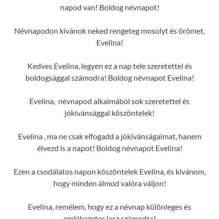
napod van! Boldog névnapot!
Névnapodon kívánok neked rengeteg mosolyt és örömet,
Evelina!
Kedves Evelina, legyen ez a nap tele szeretettel és
boldogsággal számodra! Boldog névnapot Evelina!
Evelina, névnapod alkalmából sok szeretettel és
jókívánsággal köszöntelek!
Evelina , ma ne csak elfogadd a jókívánságaimat, hanem
élvezd is a napot! Boldog névnapot Evelina!
Ezen a csodálatos napon köszöntelek Evelina, és kívánom,
hogy minden álmod valóra váljon!
Evelina, remélem, hogy ez a névnap különleges és
emlékezetes lesz számodra!