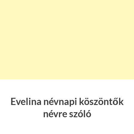
Evelina névnapi köszöntők
névre szóló