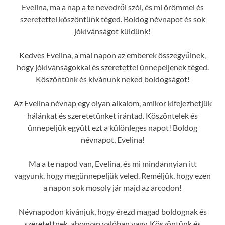
Evelina, ma a nap a te nevedről szól, és mi örömmel és
szeretettel köszöntünk téged. Boldog névnapot és sok
jókívánságot küldünk!
Kedves Evelina, a mai napon az emberek összegyűlnek,
hogy jókívánságokkal és szeretettel ünnepeljenek téged.
Köszöntünk és kívánunk neked boldogságot!
Az Evelina névnap egy olyan alkalom, amikor kifejezhetjük
hálánkat és szeretetünket irántad. Köszöntelek és
ünnepeljük együtt ezt a különleges napot! Boldog
névnapot, Evelina!
Ma a te napod van, Evelina, és mi mindannyian itt
vagyunk, hogy megünnepeljük veled. Reméljük, hogy ezen
a napon sok mosoly jár majd az arcodon!
Névnapodon kívánjuk, hogy érezd magad boldognak és
szeretettnek, ahogyan valóban vagy. Köszöntünk és