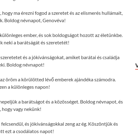
 hogy ma érezni fogod a szeretet és az elismerés hullámait,
nk. Boldog névnapot, Genovéva!
ülönleges ember, és sok boldogságot hozott az életünkbe.
 neki a barátságát és szeretetét!
zeretetet és a jókívánságokat, amiket barátai és családja
ki. Boldog névnapot!
s az öröm a körülötted lévő emberek ajándéka számodra.
zen a különleges napon!
peljük a barátságot és a közösséget. Boldog névnapot, és
, hogy vagy nekünk!
elcsendül, és jókívánságokkal zeng az ég. Köszöntjük és
tt ezt a csodálatos napot!