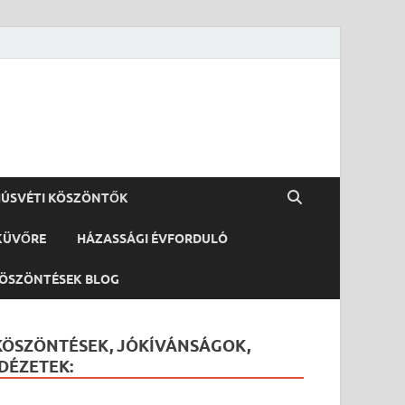
ÚSVÉTI KÖSZÖNTŐK
KÜVŐRE
HÁZASSÁGI ÉVFORDULÓ
ÖSZÖNTÉSEK BLOG
KÖSZÖNTÉSEK, JÓKÍVÁNSÁGOK,
IDÉZETEK: