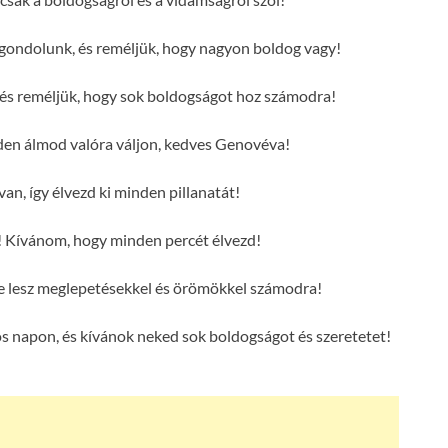
gondolunk, és reméljük, hogy nagyon boldog vagy!
és reméljük, hogy sok boldogságot hoz számodra!
n álmod valóra váljon, kedves Genovéva!
an, így élvezd ki minden pillanatát!
 Kívánom, hogy minden percét élvezd!
e lesz meglepetésekkel és örömökkel számodra!
 napon, és kívánok neked sok boldogságot és szeretetet!