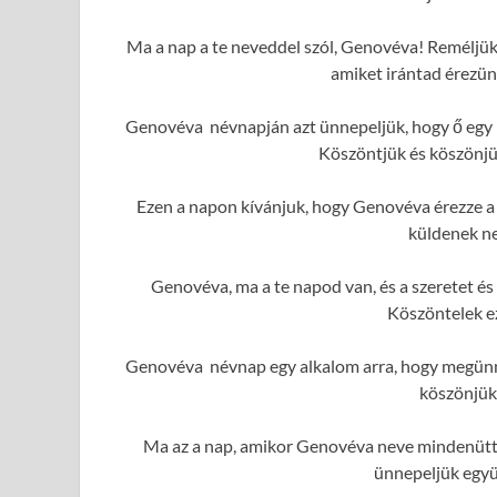
Ma a nap a te neveddel szól, Genovéva! Reméljük,
amiket irántad érezü
Genovéva névnapján azt ünnepeljük, hogy ő egy k
Köszöntjük és köszönjük
Ezen a napon kívánjuk, hogy Genovéva érezze a s
küldenek ne
Genovéva, ma a te napod van, és a szeretet é
Köszöntelek e
Genovéva névnap egy alkalom arra, hogy megünne
köszönjük
Ma az a nap, amikor Genovéva neve mindenütt f
ünnepeljük együ