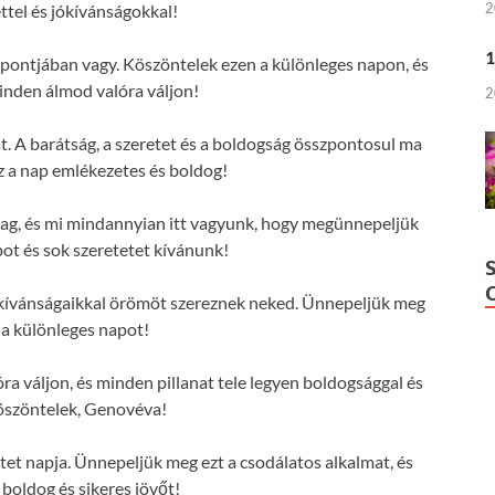
2
ttel és jókívánságokkal!
1
pontjában vagy. Köszöntelek ezen a különleges napon, és
nden álmod valóra váljon!
2
 A barátság, a szeretet és a boldogság összpontosul ma
z a nap emlékezetes és boldog!
lag, és mi mindannyian itt vagyunk, hogy megünnepeljük
ot és sok szeretetet kívánunk!
kívánságaikkal örömöt szereznek neked. Ünnepeljük meg
 a különleges napot!
 váljon, és minden pillanat tele legyen boldogsággal és
öszöntelek, Genovéva!
et napja. Ünnepeljük meg ezt a csodálatos alkalmat, és
 boldog és sikeres jövőt!