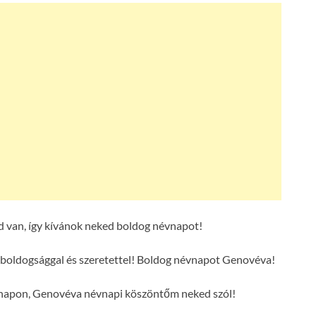
 van, így kívánok neked boldog névnapot!
boldogsággal és szeretettel! Boldog névnapot Genovéva!
s napon, Genovéva névnapi köszöntőm neked szól!