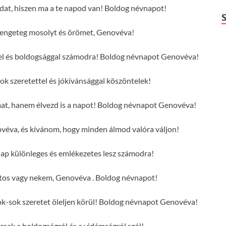
dat, hiszen ma a te napod van! Boldog névnapot!
engeteg mosolyt és örömet, Genovéva!
tel és boldogsággal számodra! Boldog névnapot Genovéva!
 szeretettel és jókívánsággal köszöntelek!
mat, hanem élvezd is a napot! Boldog névnapot Genovéva!
véva, és kívánom, hogy minden álmod valóra váljon!
ap különleges és emlékezetes lesz számodra!
tos vagy nekem, Genovéva . Boldog névnapot!
-sok szeretet öleljen körül! Boldog névnapot Genovéva!
csak a boldogságról és a vidámságról szól!