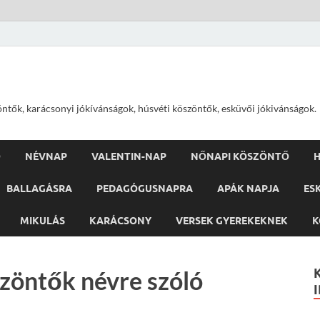
öntők, karácsonyi jókívánságok, húsvéti köszöntők, esküvői jókivánságok.
Ő
NÉVNAP
VALENTIN-NAP
NŐNAPI KÖSZÖNTŐ
H
BALLAGÁSRA
PEDAGÓGUSNAPRA
APÁK NAPJA
ES
MIKULÁS
KARÁCSONY
VERSEK GYEREKEKNEK
K
zöntők névre szóló