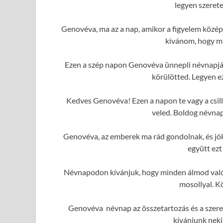
legyen szerete
Genovéva, ma az a nap, amikor a figyelem közép
kívánom, hogy mi
Ezen a szép napon Genovéva ünnepli névnapját.
körülötted. Legyen e
Kedves Genovéva! Ezen a napon te vagy a csil
veled. Boldog névnap
Genovéva, az emberek ma rád gondolnak, és jó
együtt ezt
Névnapodon kívánjuk, hogy minden álmod valóra
mosollyal. K
Genovéva névnap az összetartozás és a szeret
kívánjunk neki