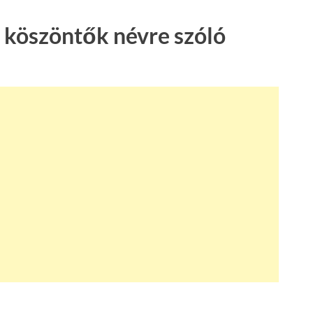
 köszöntők névre szóló