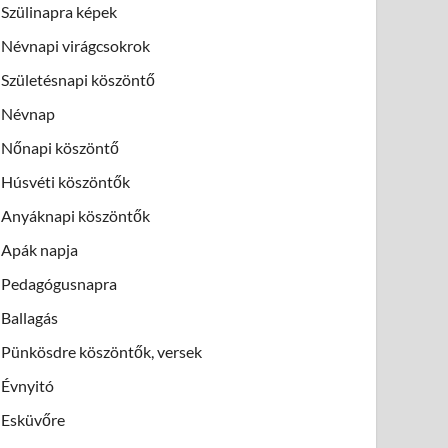
Szülinapra képek
Névnapi virágcsokrok
Születésnapi köszöntő
Névnap
Nőnapi köszöntő
Húsvéti köszöntők
Anyáknapi köszöntők
Apák napja
Pedagógusnapra
Ballagás
Pünkösdre köszöntők, versek
Évnyitó
Esküvőre