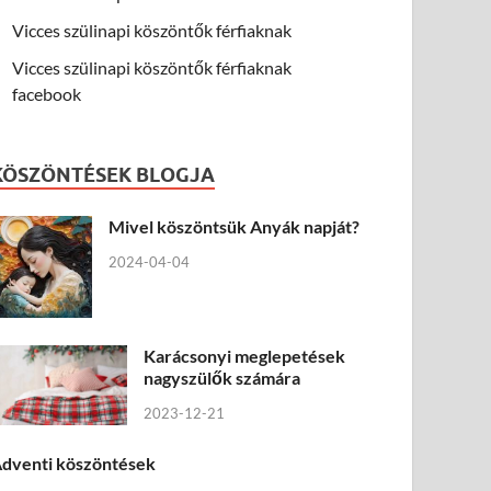
Vicces szülinapi köszöntők férfiaknak
Vicces szülinapi köszöntők férfiaknak
facebook
KÖSZÖNTÉSEK BLOGJA
Mivel köszöntsük Anyák napját?
2024-04-04
Karácsonyi meglepetések
nagyszülők számára
2023-12-21
dventi köszöntések