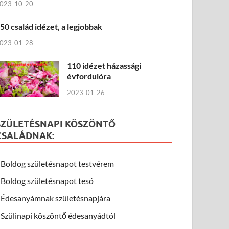
023-10-20
50 család idézet, a legjobbak
023-01-28
110 idézet házassági
évfordulóra
2023-01-26
SZÜLETÉSNAPI KÖSZÖNTŐ
CSALÁDNAK:
Boldog születésnapot testvérem
Boldog születésnapot tesó
Édesanyámnak születésnapjára
Szülinapi köszöntő édesanyádtól