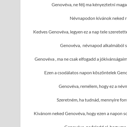
Genovéva, ne félj ma kényeztetni maga
Névnapodon kívánok neked r
Kedves Genovéva, legyen ez a nap tele szeretet
Genovéva, névnapod alkalmából sok
Genovéva , ma ne csak elfogadd a jókívánságai
Ezen a csodálatos napon köszöntelek Geno
Genovéva, remélem, hogy ez a névn
Szeretném, ha tudnád, mennyire fon
Kívánom neked Genovéva, hogy ezen a napon sok
Genovéva, ne feledd el, hogy ma 