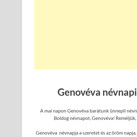
Genovéva névnapi
A mai napon Genovéva barátunk ünnepli névnapj
Boldog névnapot, Genovéva! Reméljük, h
Genovéva névnapja a szeretet és az öröm napja. 