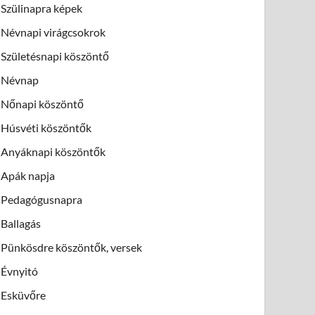
Szülinapra képek
Névnapi virágcsokrok
Születésnapi köszöntő
Névnap
Nőnapi köszöntő
Húsvéti köszöntők
Anyáknapi köszöntők
Apák napja
Pedagógusnapra
Ballagás
Pünkösdre köszöntők, versek
Évnyitó
Esküvőre