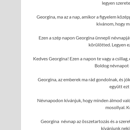
legyen szerete
Georgina, ma az a nap, amikor a figyelem közép
kívánom, hogy mi
Ezen a szép napon Georgina ünnepli névnapját.
körülötted. Legyen e
Kedves Georgina! Ezen a napon te vagy a csillag
Boldog névnapot é
Georgina, az emberek ma rád gondolnak, és jó
együtt ezt
Névnapodon kívánjuk, hogy minden álmod valóra
mosollyal. K
Georgina névnap az összetartozás és a szeret
kívánjunk neki