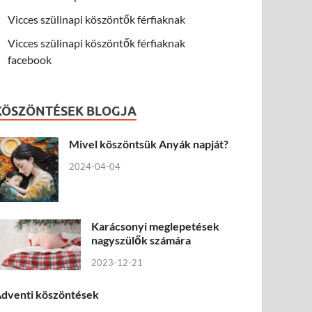
Vicces szülinapi köszöntők férfiaknak
Vicces szülinapi köszöntők férfiaknak
facebook
KÖSZÖNTÉSEK BLOGJA
Mivel köszöntsük Anyák napját?
2024-04-04
Karácsonyi meglepetések
nagyszülők számára
2023-12-21
dventi köszöntések