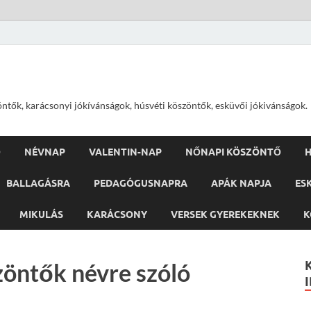
öntők, karácsonyi jókívánságok, húsvéti köszöntők, esküvői jókivánságok.
Ő
NÉVNAP
VALENTIN-NAP
NŐNAPI KÖSZÖNTŐ
H
BALLAGÁSRA
PEDAGÓGUSNAPRA
APÁK NAPJA
ES
MIKULÁS
KARÁCSONY
VERSEK GYEREKEKNEK
K
zöntők névre szóló