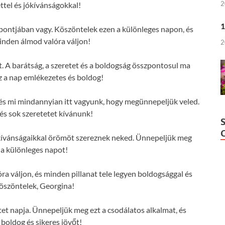
2
ttel és jókívánságokkal!
1
pontjában vagy. Köszöntelek ezen a különleges napon, és
nden álmod valóra váljon!
2
 A barátság, a szeretet és a boldogság összpontosul ma
z a nap emlékezetes és boldog!
, és mi mindannyian itt vagyunk, hogy megünnepeljük veled.
s sok szeretetet kívánunk!
kívánságaikkal örömöt szereznek neked. Ünnepeljük meg
 a különleges napot!
 váljon, és minden pillanat tele legyen boldogsággal és
öszöntelek, Georgina!
et napja. Ünnepeljük meg ezt a csodálatos alkalmat, és
 boldog és sikeres jövőt!