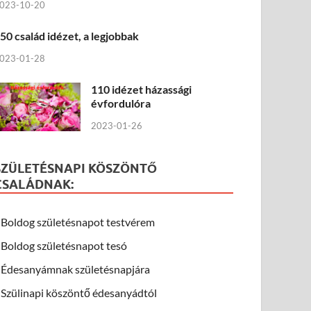
023-10-20
50 család idézet, a legjobbak
023-01-28
110 idézet házassági
évfordulóra
2023-01-26
SZÜLETÉSNAPI KÖSZÖNTŐ
CSALÁDNAK:
Boldog születésnapot testvérem
Boldog születésnapot tesó
Édesanyámnak születésnapjára
Szülinapi köszöntő édesanyádtól