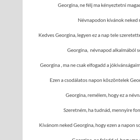
Georgina, ne félj ma kényeztetni maga
Névnapodon kívánok neked r
Kedves Georgina, legyen ez a nap tele szeretet
Georgina, névnapod alkalmából sok
Georgina , ma ne csak elfogadd a jókívánságai
Ezen a csodálatos napon köszöntelek Geor
Georgina, remélem, hogy ez a névn
Szeretném, ha tudnád, mennyire fon
Kívánom neked Georgina, hogy ezen a napon sok
Georgina, ne feledd el, hogy ma 