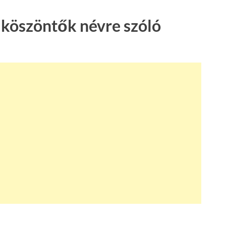
 köszöntők névre szóló