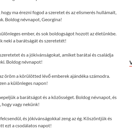
 hogy ma érezni fogod a szeretet és az elismerés hullámait,
nk. Boldog névnapot, Georgina!
ülönleges ember, és sok boldogságot hozott az életünkbe.
 neki a barátságát és szeretetét!
zeretetet és a jókívánságokat, amiket barátai és családja
ki. Boldog névnapot!
s az öröm a körülötted lévő emberek ajándéka számodra.
zen a különleges napon!
peljük a barátságot és a közösséget. Boldog névnapot, és
, hogy vagy nekünk!
elcsendül, és jókívánságokkal zeng az ég. Köszöntjük és
tt ezt a csodálatos napot!