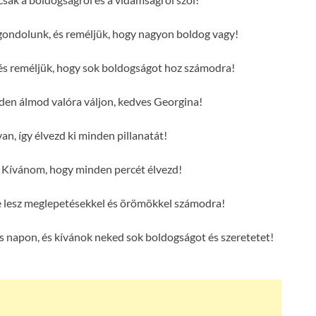
gondolunk, és reméljük, hogy nagyon boldog vagy!
és reméljük, hogy sok boldogságot hoz számodra!
n álmod valóra váljon, kedves Georgina!
an, így élvezd ki minden pillanatát!
 Kívánom, hogy minden percét élvezd!
e lesz meglepetésekkel és örömökkel számodra!
 napon, és kívánok neked sok boldogságot és szeretetet!