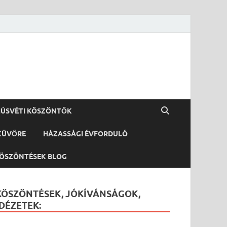
ÚSVÉTI KÖSZÖNTŐK
KÜVŐRE
HÁZASSÁGI ÉVFORDULÓ
ÖSZÖNTÉSEK BLOG
KÖSZÖNTÉSEK, JÓKÍVÁNSÁGOK,
IDÉZETEK: