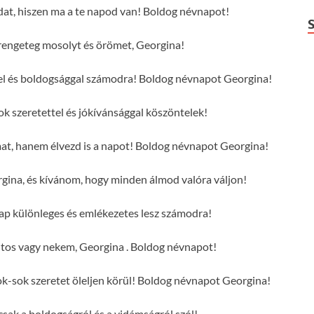
dat, hiszen ma a te napod van! Boldog névnapot!
engeteg mosolyt és örömet, Georgina!
tel és boldogsággal számodra! Boldog névnapot Georgina!
 szeretettel és jókívánsággal köszöntelek!
mat, hanem élvezd is a napot! Boldog névnapot Georgina!
gina, és kívánom, hogy minden álmod valóra váljon!
ap különleges és emlékezetes lesz számodra!
tos vagy nekem, Georgina . Boldog névnapot!
-sok szeretet öleljen körül! Boldog névnapot Georgina!
csak a boldogságról és a vidámságról szól!