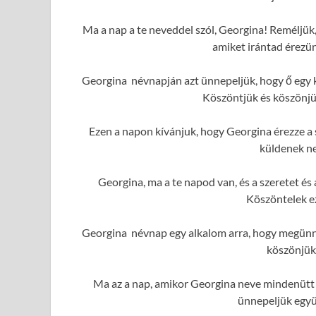
Ma a nap a te neveddel szól, Georgina! Reméljük,
amiket irántad érezü
Georgina névnapján azt ünnepeljük, hogy ő egy k
Köszöntjük és köszönjük
Ezen a napon kívánjuk, hogy Georgina érezze a s
küldenek ne
Georgina, ma a te napod van, és a szeretet é
Köszöntelek e
Georgina névnap egy alkalom arra, hogy megünne
köszönjük
Ma az a nap, amikor Georgina neve mindenütt f
ünnepeljük együ