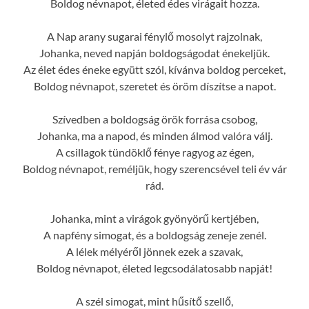
Boldog névnapot, életed édes virágait hozza.
A Nap arany sugarai fénylő mosolyt rajzolnak,
Johanka, neved napján boldogságodat énekeljük.
Az élet édes éneke együtt szól, kívánva boldog perceket,
Boldog névnapot, szeretet és öröm díszítse a napot.
Szívedben a boldogság örök forrása csobog,
Johanka, ma a napod, és minden álmod valóra válj.
A csillagok tündöklő fénye ragyog az égen,
Boldog névnapot, reméljük, hogy szerencsével teli év vár
rád.
Johanka, mint a virágok gyönyörű kertjében,
A napfény simogat, és a boldogság zeneje zenél.
A lélek mélyéről jönnek ezek a szavak,
Boldog névnapot, életed legcsodálatosabb napját!
A szél simogat, mint hűsítő szellő,