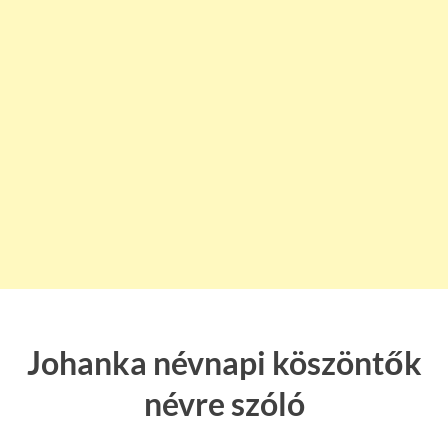
Johanka névnapi köszöntők
névre szóló