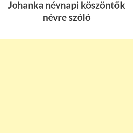
Johanka névnapi köszöntők
névre szóló