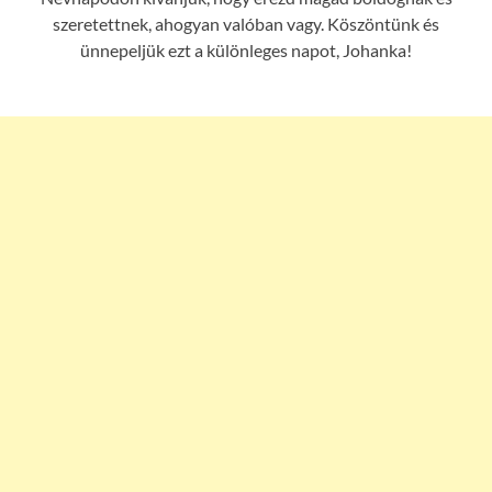
szeretettnek, ahogyan valóban vagy. Köszöntünk és
ünnepeljük ezt a különleges napot, Johanka!