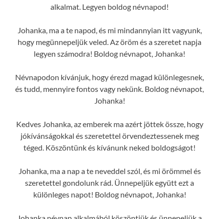
alkalmat. Legyen boldog névnapod!
Johanka, ma a te napod, és mi mindannyian itt vagyunk,
hogy megünnepeljük veled. Az öröm és a szeretet napja
legyen számodra! Boldog névnapot, Johanka!
Névnapodon kívánjuk, hogy érezd magad különlegesnek,
és tudd, mennyire fontos vagy nekünk. Boldog névnapot,
Johanka!
Kedves Johanka, az emberek ma azért jöttek össze, hogy
jókívánságokkal és szeretettel örvendeztessenek meg
téged. Köszöntünk és kívánunk neked boldogságot!
Johanka, ma a nap a te neveddel szól, és mi örömmel és
szeretettel gondolunk rád. Ünnepeljük együtt ezt a
különleges napot! Boldog névnapot, Johanka!
Johanka névnap alkalmából köszöntjük és ünnepeljük a