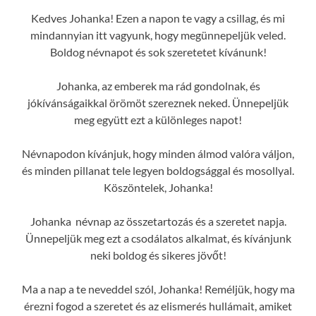
Kedves Johanka! Ezen a napon te vagy a csillag, és mi
mindannyian itt vagyunk, hogy megünnepeljük veled.
Boldog névnapot és sok szeretetet kívánunk!
Johanka, az emberek ma rád gondolnak, és
jókívánságaikkal örömöt szereznek neked. Ünnepeljük
meg együtt ezt a különleges napot!
Névnapodon kívánjuk, hogy minden álmod valóra váljon,
és minden pillanat tele legyen boldogsággal és mosollyal.
Köszöntelek, Johanka!
Johanka névnap az összetartozás és a szeretet napja.
Ünnepeljük meg ezt a csodálatos alkalmat, és kívánjunk
neki boldog és sikeres jövőt!
Ma a nap a te neveddel szól, Johanka! Reméljük, hogy ma
érezni fogod a szeretet és az elismerés hullámait, amiket