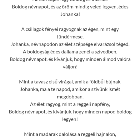
Boldog névnapot, és az öröm mindig veled legyen, édes
Johanka!
A csillagok fényei ragyognak az égen, mint egy
tündérmese,
Johanka, névnapodon az élet szépsége elvarázsol téged.
A boldogság édes dallama zenél a szívedben,
Boldog névnapot, és kívánjuk, hogy minden álmod valóra
váljon!
Mint a tavasz első virágai, amik a földből bújnak,
Johanka, ma a te napod, amikor a szívünk ismét
megdobban.
Az élet ragyog, mint a reggeli napfény,
Boldog névnapot, és kívánjuk, hogy minden napod boldog
legyen!
Mint a madarak dalolása a reggeli hajnalon,