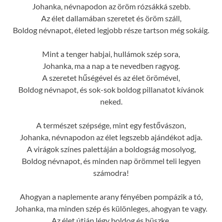
Johanka, névnapodon az öröm rózsákká szebb.
Az élet dallamában szeretet és öröm száll,
Boldog névnapot, életed legjobb része tartson még sokáig.
Mint a tenger habjai, hullámok szép sora,
Johanka, ma a nap a te nevedben ragyog.
A szeretet hűségével és az élet örömével,
Boldog névnapot, és sok-sok boldog pillanatot kívánok
neked.
A természet szépsége, mint egy festővászon,
Johanka, névnapodon az élet legszebb ajándékot adja.
A virágok színes palettáján a boldogság mosolyog,
Boldog névnapot, és minden nap örömmel teli legyen
számodra!
Ahogyan a naplemente arany fényében pompázik a tó,
Johanka, ma minden szép és különleges, ahogyan te vagy.
Az élet útján légy boldog és büszke,