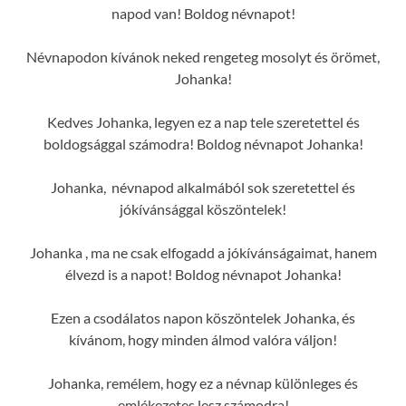
napod van! Boldog névnapot!
Névnapodon kívánok neked rengeteg mosolyt és örömet,
Johanka!
Kedves Johanka, legyen ez a nap tele szeretettel és
boldogsággal számodra! Boldog névnapot Johanka!
Johanka, névnapod alkalmából sok szeretettel és
jókívánsággal köszöntelek!
Johanka , ma ne csak elfogadd a jókívánságaimat, hanem
élvezd is a napot! Boldog névnapot Johanka!
Ezen a csodálatos napon köszöntelek Johanka, és
kívánom, hogy minden álmod valóra váljon!
Johanka, remélem, hogy ez a névnap különleges és
emlékezetes lesz számodra!