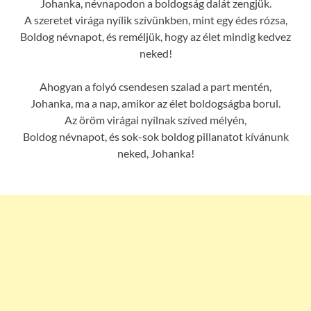
Johanka, névnapodon a boldogság dalát zengjük.
A szeretet virága nyílik szívünkben, mint egy édes rózsa,
Boldog névnapot, és reméljük, hogy az élet mindig kedvez
neked!
Ahogyan a folyó csendesen szalad a part mentén,
Johanka, ma a nap, amikor az élet boldogságba borul.
Az öröm virágai nyílnak szíved mélyén,
Boldog névnapot, és sok-sok boldog pillanatot kívánunk
neked, Johanka!