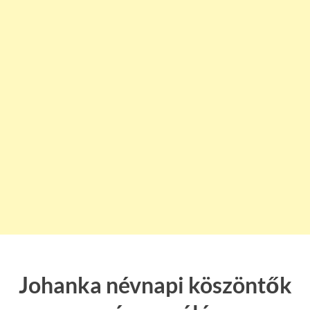
Johanka névnapi köszöntők