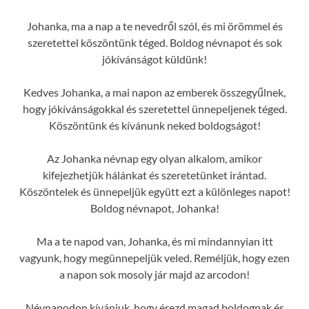
Johanka, ma a nap a te nevedről szól, és mi örömmel és
szeretettel köszöntünk téged. Boldog névnapot és sok
jókívánságot küldünk!
Kedves Johanka, a mai napon az emberek összegyűlnek,
hogy jókívánságokkal és szeretettel ünnepeljenek téged.
Köszöntünk és kívánunk neked boldogságot!
Az Johanka névnap egy olyan alkalom, amikor
kifejezhetjük hálánkat és szeretetünket irántad.
Köszöntelek és ünnepeljük együtt ezt a különleges napot!
Boldog névnapot, Johanka!
Ma a te napod van, Johanka, és mi mindannyian itt
vagyunk, hogy megünnepeljük veled. Reméljük, hogy ezen
a napon sok mosoly jár majd az arcodon!
Névnapodon kívánjuk, hogy érezd magad boldognak és