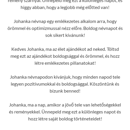
remény szárnyal. Ünnepeld meg ezt a különleges napot, és
higgy abban, hogy a legjobb még előtted van!
Johanka névnap egy emlékezetes alkalom arra, hogy
örömmel és optimizmussal nézz előre. Boldog névnapot és
sok sikert kívánunk!
Kedves Johanka, ma az élet ajándékot ad neked. Töltsd
meg ezt az ajándékot boldogsággal és örömmel, és hozz
létre emlékezetes pillanatokat!
Johanka névnapodon kívánjuk, hogy minden napod tele
legyen pozitívumokkal és boldogsággal. Köszöntünk és
bízunk benned!
Johanka, ma a nap, amikor a jövő tele van lehetőségekkel
és reményekkel. Ünnepeld meg ezt a különleges napot és
hozz létre saját boldog történeteidet!