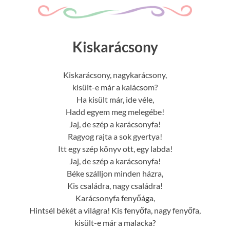
Kiskarácsony
Kiskarácsony, nagykarácsony,
kisült-e már a kalácsom?
Ha kisült már, ide véle,
Hadd egyem meg melegébe!
Jaj, de szép a karácsonyfa!
Ragyog rajta a sok gyertya!
Itt egy szép könyv ott, egy labda!
Jaj, de szép a karácsonyfa!
Béke szálljon minden házra,
Kis családra, nagy családra!
Karácsonyfa fenyőága,
Hintsél békét a világra! Kis fenyőfa, nagy fenyőfa,
kisült-e már a malacka?