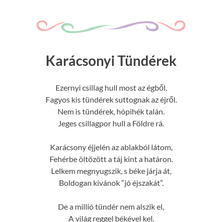
Karácsonyi Tündérek
Ezernyi csillag hull most az égből,
Fagyos kis tündérek suttognak az éjről.
Nem is tündérek, hópihék talán.
Jeges csillagpor hull a Földre rá.
Karácsony éjjelén az ablakból látom,
Fehérbe öltözött a táj kint a határon.
Lelkem megnyugszik, s béke járja át,
Boldogan kívánok “jó éjszakát”.
De a millió tündér nem alszik el,
A világ reggel békével kel.