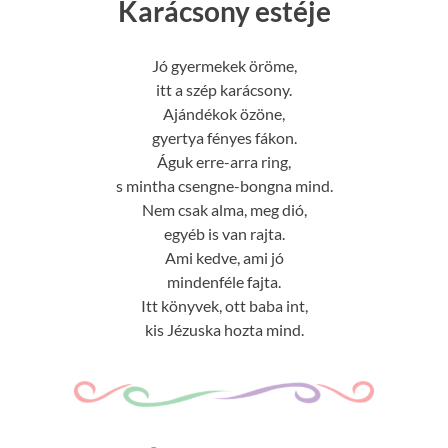
Karácsony estéje
Jó gyermekek öröme,
itt a szép karácsony.
Ajándékok özöne,
gyertya fényes fákon.
Águk erre-arra ring,
s mintha csengne-bongna mind.
Nem csak alma, meg dió,
egyéb is van rajta.
Ami kedve, ami jó
mindenféle fajta.
Itt könyvek, ott baba int,
kis Jézuska hozta mind.