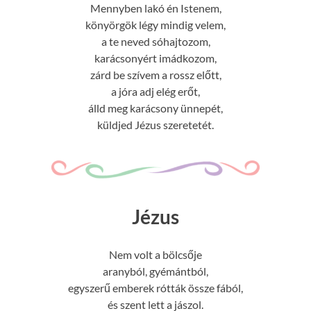
Mennyben lakó én Istenem,
könyörgök légy mindig velem,
a te neved sóhajtozom,
karácsonyért imádkozom,
zárd be szívem a rossz előtt,
a jóra adj elég erőt,
álld meg karácsony ünnepét,
küldjed Jézus szeretetét.
Jézus
Nem volt a bölcsője
aranyból, gyémántból,
egyszerű emberek rótták össze fából,
és szent lett a jászol.