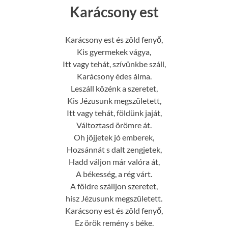
Karácsony est
Karácsony est és zöld fenyő,
Kis gyermekek vágya,
Itt vagy tehát, szívünkbe száll,
Karácsony édes álma.
Leszáll közénk a szeretet,
Kis Jézusunk megszületett,
Itt vagy tehát, földünk jaját,
Változtasd örömre át.
Oh jöjjetek jó emberek,
Hozsánnát s dalt zengjetek,
Hadd váljon már valóra át,
A békesség, a rég várt.
A földre szálljon szeretet,
hisz Jézusunk megszületett.
Karácsony est és zöld fenyő,
Ez örök remény s béke.