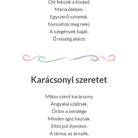
Ott fekszik a kisded,
Mária ölében.
Egyszerű szívetek,
Nyissátok meg neki,
A szegények baját,
Ő mindig átérzi.
Karácsonyi szeretet
Mikor szent karácsony
Angyalai szállnak,
Öröm a vendége
Minden igaz háznak.
Eltörpül ilyenkor,
A lárma, az árnyék,