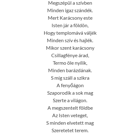
Megszépül a szívben
Minden igaz szándék.
Mert Karácsony este
Isten jár a földön,
Hogy templomává váljék
Minden szív és hajlék.
Mikor szent karácsony
Csillagfénye árad,
Termo öle nyílik,
Minden barázdának.
S míg száll a szikra
A fenyőágon
Szaporodik a sok mag
Szerte a világon.
A megszentelt földbe
Az Isten veteget,
S minden elvetett mag
Szeretetet terem.