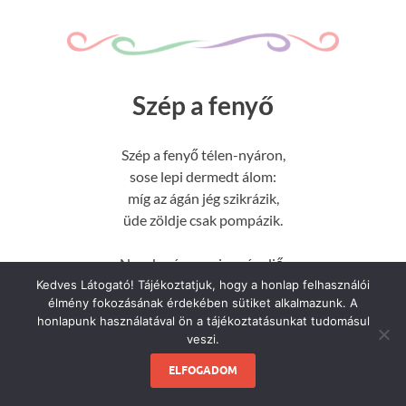
Szép a fenyő
Szép a fenyő télen-nyáron,
sose lepi dermedt álom:
míg az ágán jég szikrázik,
üde zöldje csak pompázik.
Nagykarácsony immár eljő,
érkezik az újesztendő,
Kedves Látogató! Tájékoztatjuk, hogy a honlap felhasználói
élmény fokozásának érdekében sütiket alkalmazunk. A
Míg a mező dermed, fázik,
honlapunk használatával ön a tájékoztatásunkat tudomásul
a zöld fenyves csak pompázik.
veszi.
ELFOGADOM