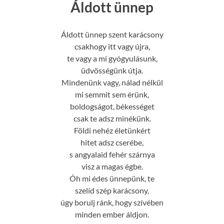
Áldott ünnep
Áldott ünnep szent karácsony
csakhogy itt vagy újra,
te vagy a mi gyógyulásunk,
üdvösségünk útja.
Mindenünk vagy, nálad nélkül
mi semmit sem érünk,
boldogságot, békességet
csak te adsz minékünk.
Földi nehéz életünkért
hitet adsz cserébe,
s angyalaid fehér szárnya
visz a magas égbe.
Óh mi édes ünnepünk, te
szelíd szép karácsony,
úgy borulj ránk, hogy szívében
minden ember áldjon.