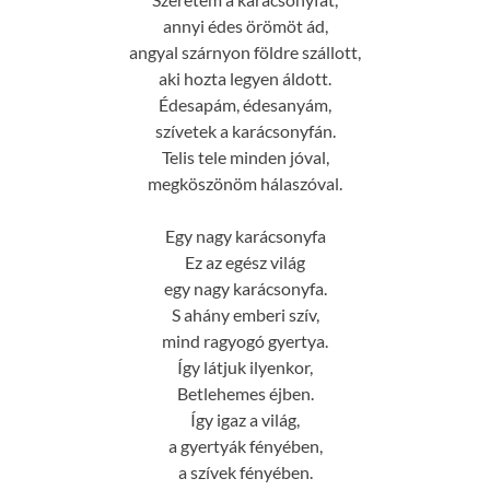
annyi édes örömöt ád,
angyal szárnyon földre szállott,
aki hozta legyen áldott.
Édesapám, édesanyám,
szívetek a karácsonyfán.
Telis tele minden jóval,
megköszönöm hálaszóval.
Egy nagy karácsonyfa
Ez az egész világ
egy nagy karácsonyfa.
S ahány emberi szív,
mind ragyogó gyertya.
Így látjuk ilyenkor,
Betlehemes éjben.
Így igaz a világ,
a gyertyák fényében,
a szívek fényében.