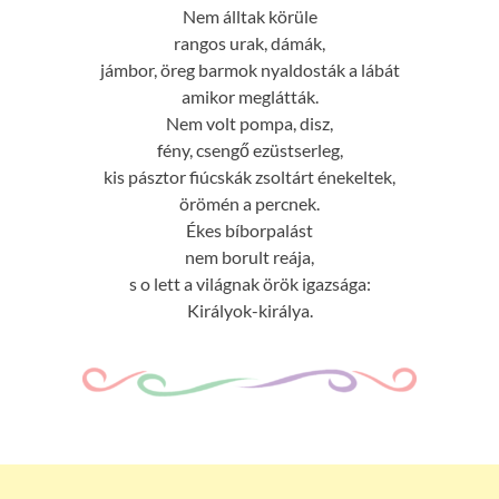
Nem álltak körüle
rangos urak, dámák,
jámbor, öreg barmok nyaldosták a lábát
amikor meglátták.
Nem volt pompa, disz,
fény, csengő ezüstserleg,
kis pásztor fiúcskák zsoltárt énekeltek,
örömén a percnek.
Ékes bíborpalást
nem borult reája,
s o lett a világnak örök igazsága:
Királyok-királya.