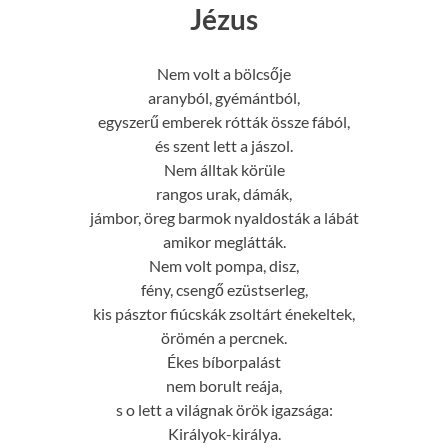
Jézus
Nem volt a bölcsője
aranyból, gyémántból,
egyszerű emberek rótták össze fából,
és szent lett a jászol.
Nem álltak körüle
rangos urak, dámák,
jámbor, öreg barmok nyaldosták a lábát
amikor meglátták.
Nem volt pompa, disz,
fény, csengő ezüstserleg,
kis pásztor fiúcskák zsoltárt énekeltek,
örömén a percnek.
Ékes bíborpalást
nem borult reája,
s o lett a világnak örök igazsága:
Királyok-királya.