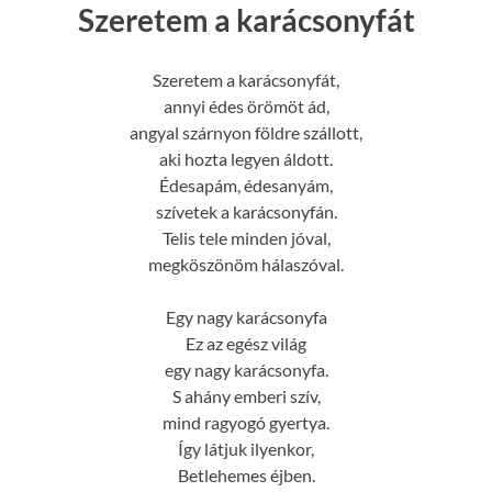
Szeretem a karácsonyfát
Szeretem a karácsonyfát,
annyi édes örömöt ád,
angyal szárnyon földre szállott,
aki hozta legyen áldott.
Édesapám, édesanyám,
szívetek a karácsonyfán.
Telis tele minden jóval,
megköszönöm hálaszóval.
Egy nagy karácsonyfa
Ez az egész világ
egy nagy karácsonyfa.
S ahány emberi szív,
mind ragyogó gyertya.
Így látjuk ilyenkor,
Betlehemes éjben.