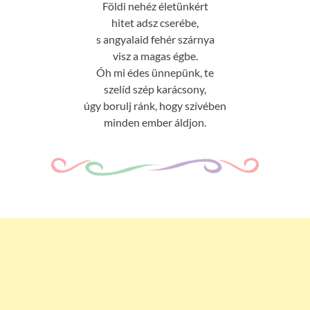
Földi nehéz életünkért
hitet adsz cserébe,
s angyalaid fehér szárnya
visz a magas égbe.
Óh mi édes ünnepünk, te
szelíd szép karácsony,
úgy borulj ránk, hogy szívében
minden ember áldjon.