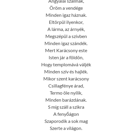
Angyalai szállnak,
Öröm a vendége
Minden igaz háznak.
Eltörpül ilyenkor,
A lárma, az árnyék,
Megszépül a szívben
Minden igaz szándék.
Mert Karácsony este
Isten jár a földön,
Hogy templomává váljék
Minden szív és hajlék.
Mikor szent karácsony
Csillagfénye árad,
Termo öle nyílik,
Minden barázdának.
S míg száll a szikra
A fenyőágon
Szaporodik a sok mag
Szerte a világon.