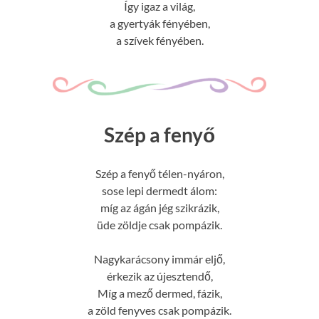
Így igaz a világ,
a gyertyák fényében,
a szívek fényében.
Szép a fenyő
Szép a fenyő télen-nyáron,
sose lepi dermedt álom:
míg az ágán jég szikrázik,
üde zöldje csak pompázik.
Nagykarácsony immár eljő,
érkezik az újesztendő,
Míg a mező dermed, fázik,
a zöld fenyves csak pompázik.