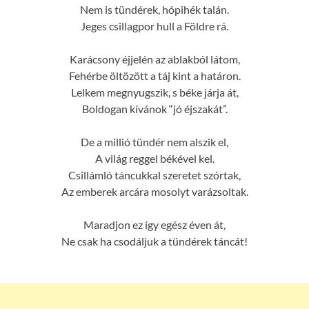
Nem is tündérek, hópihék talán.
Jeges csillagpor hull a Földre rá.
Karácsony éjjelén az ablakból látom,
Fehérbe öltözött a táj kint a határon.
Lelkem megnyugszik, s béke járja át,
Boldogan kívánok “jó éjszakát”.
De a millió tündér nem alszik el,
A világ reggel békével kel.
Csillámló táncukkal szeretet szórtak,
Az emberek arcára mosolyt varázsoltak.
Maradjon ez így egész éven át,
Ne csak ha csodáljuk a tündérek táncát!