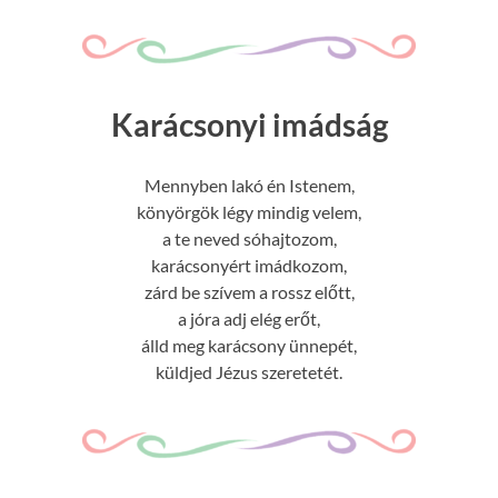
Karácsonyi imádság
Mennyben lakó én Istenem,
könyörgök légy mindig velem,
a te neved sóhajtozom,
karácsonyért imádkozom,
zárd be szívem a rossz előtt,
a jóra adj elég erőt,
álld meg karácsony ünnepét,
küldjed Jézus szeretetét.