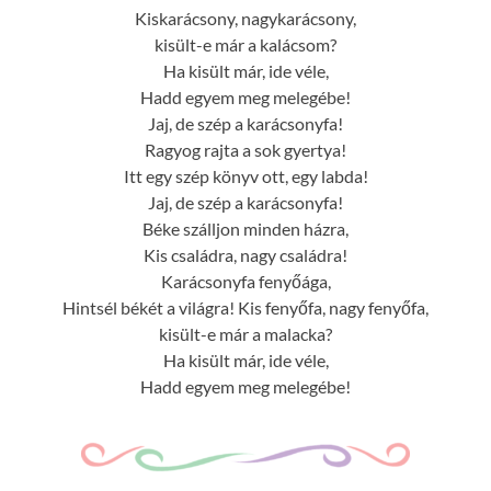
Kiskarácsony, nagykarácsony,
kisült-e már a kalácsom?
Ha kisült már, ide véle,
Hadd egyem meg melegébe!
Jaj, de szép a karácsonyfa!
Ragyog rajta a sok gyertya!
Itt egy szép könyv ott, egy labda!
Jaj, de szép a karácsonyfa!
Béke szálljon minden házra,
Kis családra, nagy családra!
Karácsonyfa fenyőága,
Hintsél békét a világra! Kis fenyőfa, nagy fenyőfa,
kisült-e már a malacka?
Ha kisült már, ide véle,
Hadd egyem meg melegébe!