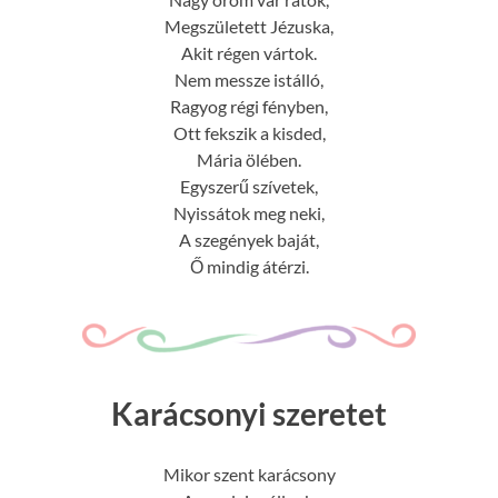
Megszületett Jézuska,
Akit régen vártok.
Nem messze istálló,
Ragyog régi fényben,
Ott fekszik a kisded,
Mária ölében.
Egyszerű szívetek,
Nyissátok meg neki,
A szegények baját,
Ő mindig átérzi.
Karácsonyi szeretet
Mikor szent karácsony