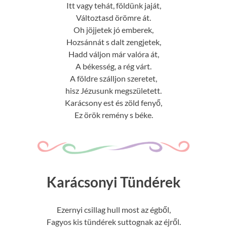
Itt vagy tehát, földünk jaját,
Változtasd örömre át.
Oh jöjjetek jó emberek,
Hozsánnát s dalt zengjetek,
Hadd váljon már valóra át,
A békesség, a rég várt.
A földre szálljon szeretet,
hisz Jézusunk megszületett.
Karácsony est és zöld fenyő,
Ez örök remény s béke.
Karácsonyi Tündérek
Ezernyi csillag hull most az égből,
Fagyos kis tündérek suttognak az éjről.