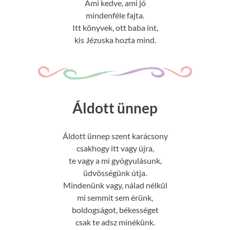
Ami kedve, ami jó
mindenféle fajta.
Itt könyvek, ott baba int,
kis Jézuska hozta mind.
Áldott ünnep
Áldott ünnep szent karácsony
csakhogy itt vagy újra,
te vagy a mi gyógyulásunk,
üdvösségünk útja.
Mindenünk vagy, nálad nélkül
mi semmit sem érünk,
boldogságot, békességet
csak te adsz minékünk.