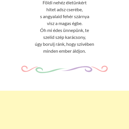
Földi nehéz életünkért
hitet adsz cserébe,
s angyalaid fehér szárnya
visz a magas égbe.
Óh mi édes ünnepünk, te
szelíd szép karácsony,
úgy borulj ránk, hogy szívében
minden ember áldjon.