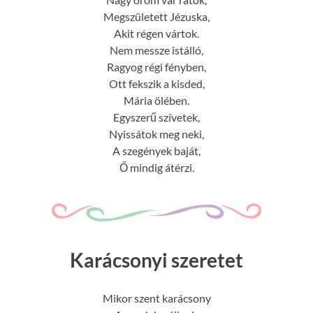
Megszületett Jézuska,
Akit régen vártok.
Nem messze istálló,
Ragyog régi fényben,
Ott fekszik a kisded,
Mária ölében.
Egyszerű szívetek,
Nyissátok meg neki,
A szegények baját,
Ő mindig átérzi.
Karácsonyi szeretet
Mikor szent karácsony