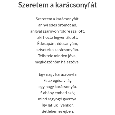
Szeretem a karácsonyfát
Szeretem a karácsonyfát,
annyi édes örömöt ád,
angyal szárnyon földre szállott,
aki hozta legyen áldott.
Édesapám, édesanyám,
szívetek a karácsonyfán.
Telis tele minden jóval,
megköszönöm hálaszóval.
Egy nagy karácsonyfa
Ez az egész világ
egy nagy karácsonyfa.
S ahány emberi szív,
mind ragyogó gyertya.
Így látjuk ilyenkor,
Betlehemes éjben.