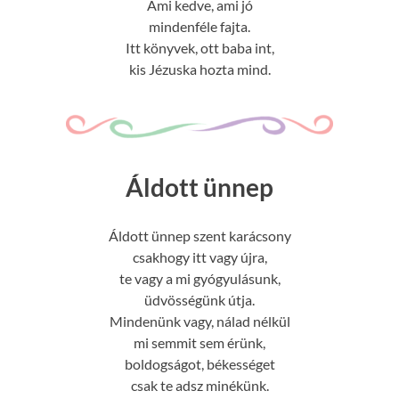
Ami kedve, ami jó
mindenféle fajta.
Itt könyvek, ott baba int,
kis Jézuska hozta mind.
Áldott ünnep
Áldott ünnep szent karácsony
csakhogy itt vagy újra,
te vagy a mi gyógyulásunk,
üdvösségünk útja.
Mindenünk vagy, nálad nélkül
mi semmit sem érünk,
boldogságot, békességet
csak te adsz minékünk.