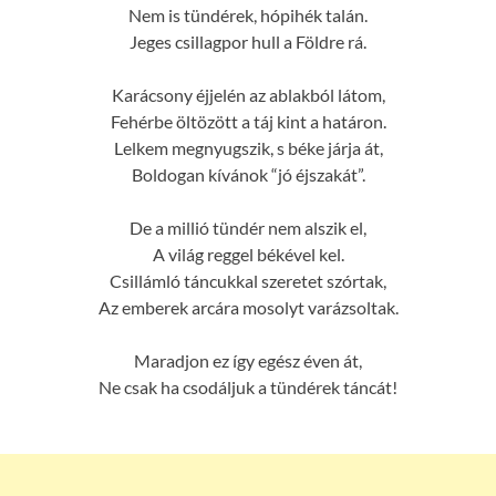
Nem is tündérek, hópihék talán.
Jeges csillagpor hull a Földre rá.
Karácsony éjjelén az ablakból látom,
Fehérbe öltözött a táj kint a határon.
Lelkem megnyugszik, s béke járja át,
Boldogan kívánok “jó éjszakát”.
De a millió tündér nem alszik el,
A világ reggel békével kel.
Csillámló táncukkal szeretet szórtak,
Az emberek arcára mosolyt varázsoltak.
Maradjon ez így egész éven át,
Ne csak ha csodáljuk a tündérek táncát!