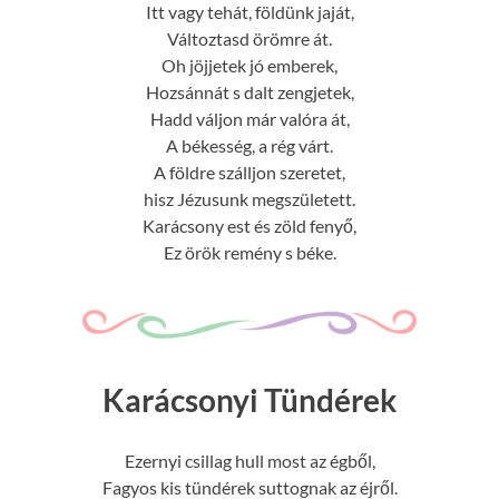
Itt vagy tehát, földünk jaját,
Változtasd örömre át.
Oh jöjjetek jó emberek,
Hozsánnát s dalt zengjetek,
Hadd váljon már valóra át,
A békesség, a rég várt.
A földre szálljon szeretet,
hisz Jézusunk megszületett.
Karácsony est és zöld fenyő,
Ez örök remény s béke.
Karácsonyi Tündérek
Ezernyi csillag hull most az égből,
Fagyos kis tündérek suttognak az éjről.