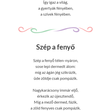
Így igaz a világ,
a gyertyák fényében,
a szívek fényében.
Szép a fenyő
Szép a fenyő télen-nyáron,
sose lepi dermedt álom:
míg az ágán jég szikrázik,
üde zöldje csak pompázik.
Nagykarácsony immár eljő,
érkezik az újesztendő,
Míg a mező dermed, fázik,
a zöld fenyves csak pompázik.