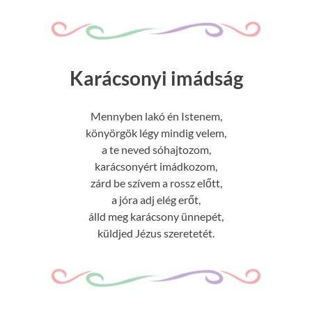
Karácsonyi imádság
Mennyben lakó én Istenem,
könyörgök légy mindig velem,
a te neved sóhajtozom,
karácsonyért imádkozom,
zárd be szívem a rossz előtt,
a jóra adj elég erőt,
álld meg karácsony ünnepét,
küldjed Jézus szeretetét.