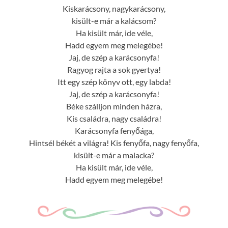
Kiskarácsony, nagykarácsony,
kisült-e már a kalácsom?
Ha kisült már, ide véle,
Hadd egyem meg melegébe!
Jaj, de szép a karácsonyfa!
Ragyog rajta a sok gyertya!
Itt egy szép könyv ott, egy labda!
Jaj, de szép a karácsonyfa!
Béke szálljon minden házra,
Kis családra, nagy családra!
Karácsonyfa fenyőága,
Hintsél békét a világra! Kis fenyőfa, nagy fenyőfa,
kisült-e már a malacka?
Ha kisült már, ide véle,
Hadd egyem meg melegébe!