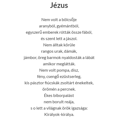
Jézus
Nem volt a bölcsője
aranyból, gyémántból,
egyszerű emberek rótták össze fából,
és szent lett a jászol.
Nem álltak körüle
rangos urak, dámák,
jámbor, öreg barmok nyaldosták a lábát
amikor meglátták.
Nem volt pompa, disz,
fény, csengő ezüstserleg,
kis pásztor fiúcskák zsoltárt énekeltek,
örömén a percnek.
Ékes bíborpalást
nem borult reája,
s o lett a világnak örök igazsága:
Királyok-királya.