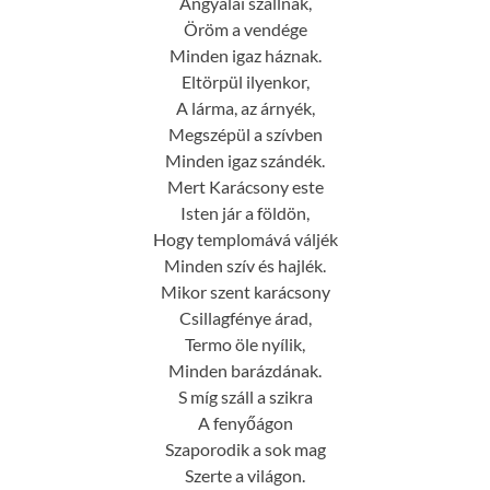
Angyalai szállnak,
Öröm a vendége
Minden igaz háznak.
Eltörpül ilyenkor,
A lárma, az árnyék,
Megszépül a szívben
Minden igaz szándék.
Mert Karácsony este
Isten jár a földön,
Hogy templomává váljék
Minden szív és hajlék.
Mikor szent karácsony
Csillagfénye árad,
Termo öle nyílik,
Minden barázdának.
S míg száll a szikra
A fenyőágon
Szaporodik a sok mag
Szerte a világon.