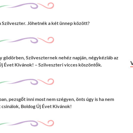
a Szilveszter. Jöhetnék a két ünnep között?
y gödörben, Szilveszternek nehéz napján, négykézláb az
 Új Évet Kívánok! – Szilveszteri vicces köszöntők.
an, pezsgőt inni most nem szégyen, önts úgy is ha nem
 csinálok, Boldog Új Évet Kívánok!