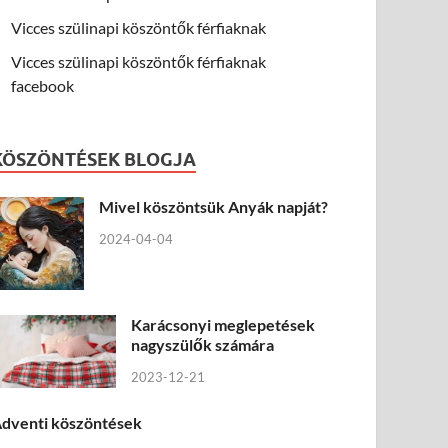
Vicces szülinapi köszöntők férfiaknak
Vicces szülinapi köszöntők férfiaknak
facebook
KÖSZÖNTÉSEK BLOGJA
Mivel köszöntsük Anyák napját?
2024-04-04
Karácsonyi meglepetések
nagyszülők számára
2023-12-21
dventi köszöntések