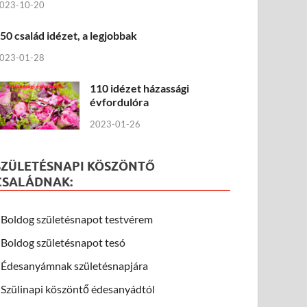
023-10-20
50 család idézet, a legjobbak
023-01-28
110 idézet házassági
évfordulóra
2023-01-26
SZÜLETÉSNAPI KÖSZÖNTŐ
CSALÁDNAK:
Boldog születésnapot testvérem
Boldog születésnapot tesó
Édesanyámnak születésnapjára
Szülinapi köszöntő édesanyádtól