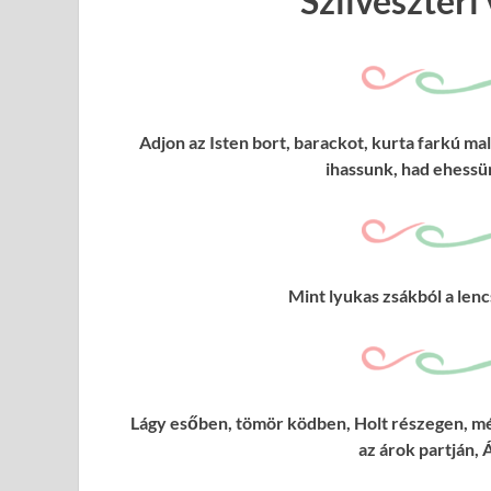
Szilveszteri
Adjon az Isten bort, barackot, kurta farkú m
ihassunk, had ehess
Mint lyukas zsákból a lenc
Lágy esőben, tömör ködben, Holt részegen, m
az árok partján, 