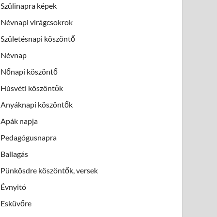
Szülinapra képek
Névnapi virágcsokrok
Születésnapi köszöntő
Névnap
Nőnapi köszöntő
Húsvéti köszöntők
Anyáknapi köszöntők
Apák napja
Pedagógusnapra
Ballagás
Pünkösdre köszöntők, versek
Évnyitó
Esküvőre