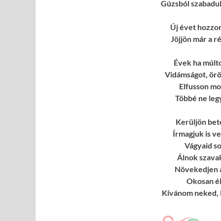
Gúzsból szabadul
Új évet hozzon
Jöjjön már a r
Évek ha múlto
Vidámságot, örö
Elfusson mo
Többé ne leg
Kerüljön bet
Írmagjuk is v
Vágyaid so
Álnok szava
Növekedjen a
Okosan élj
Kívánom neked, 