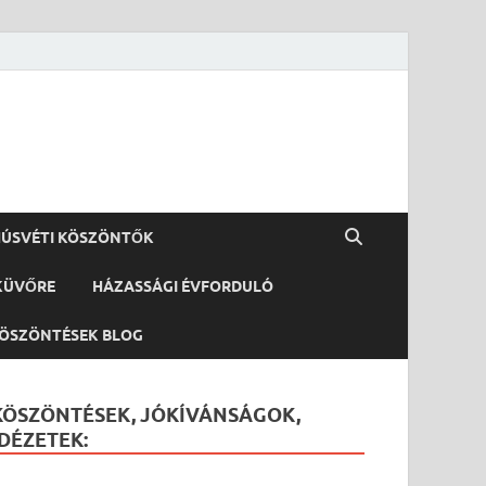
ÚSVÉTI KÖSZÖNTŐK
KÜVŐRE
HÁZASSÁGI ÉVFORDULÓ
ÖSZÖNTÉSEK BLOG
KÖSZÖNTÉSEK, JÓKÍVÁNSÁGOK,
IDÉZETEK: