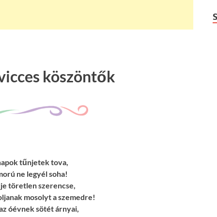
 vicces köszöntők
apok tűnjetek tova,
orú ne legyél soha!
je töretlen szerencse,
oljanak mosolyt a szemedre!
az óévnek sötét árnyai,