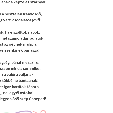
janak a képzelet szárnyai!
 a nesztelen iramló idő,
ég várt, csodálatos jövő!
k, ha elszálltok napok,
met számolatlan adjatok!
st az óévnek malac a,
yen senkinek panasza!
egség, bánat messzire,
esszen mind a semmibe!
rra valóra váljanak,
k többé ne bántsanak!
z igaz barátok tábora,
, ne legyél ostoba!
legyen 365 szép ünneped!