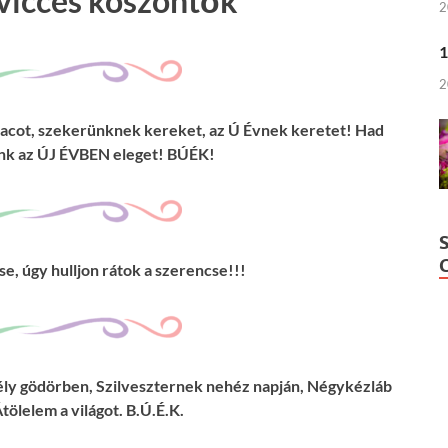
 vicces köszöntők
2
1
2
alacot, szekerünknek kereket, az Ú Évnek keretet! Had
ünk az ÚJ ÉVBEN eleget! BÚÉK!
se, úgy hulljon rátok a szerencse!!!
ély gödörben, Szilveszternek nehéz napján, Négykézláb
Átölelem a világot. B.Ú.É.K.