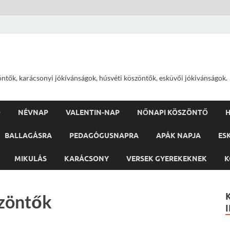
öntők, karácsonyi jókívánságok, húsvéti köszöntők, esküvői jókivánságok.
Ő
NÉVNAP
VALENTIN-NAP
NŐNAPI KÖSZÖNTŐ
H
BALLAGÁSRA
PEDAGÓGUSNAPRA
APÁK NAPJA
ES
MIKULÁS
KARÁCSONY
VERSEK GYEREKEKNEK
K
szöntők