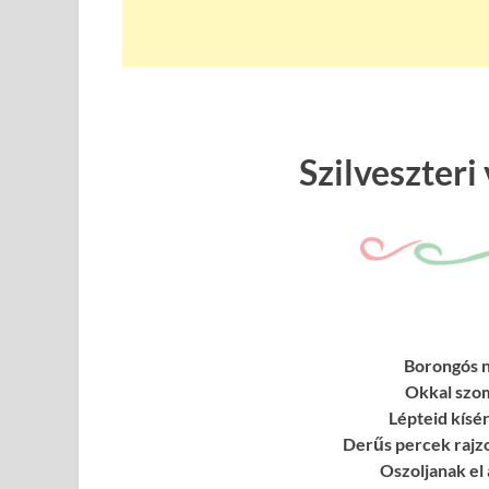
Szilveszteri
Borongós n
Okkal szom
Lépteid kísér
Derűs percek rajz
Oszoljanak el 