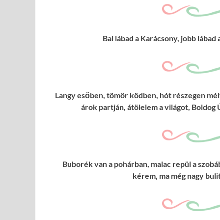
Bal lábad a Karácsony, jobb lábad 
Langy esőben, tömör ködben, hót részegen mél
árok partján, átölelem a világot, Boldog
Buborék van a pohárban, malac repül a szobáb
kérem, ma még nagy bulit