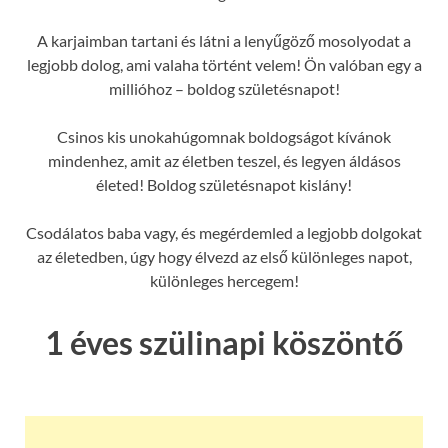
A karjaimban tartani és látni a lenyűgöző mosolyodat a
legjobb dolog, ami valaha történt velem! Ön valóban egy a
millióhoz – boldog születésnapot!
Csinos kis unokahúgomnak boldogságot kívánok
mindenhez, amit az életben teszel, és legyen áldásos
életed! Boldog születésnapot kislány!
Csodálatos baba vagy, és megérdemled a legjobb dolgokat
az életedben, úgy hogy élvezd az első különleges napot,
különleges hercegem!
1 éves szülinapi köszöntő