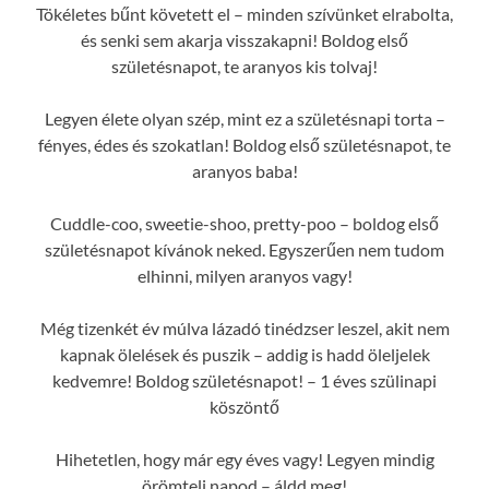
Tökéletes bűnt követett el – minden szívünket elrabolta,
és senki sem akarja visszakapni! Boldog első
születésnapot, te aranyos kis tolvaj!
Legyen élete olyan szép, mint ez a születésnapi torta –
fényes, édes és szokatlan! Boldog első születésnapot, te
aranyos baba!
Cuddle-coo, sweetie-shoo, pretty-poo – boldog első
születésnapot kívánok neked. Egyszerűen nem tudom
elhinni, milyen aranyos vagy!
Még tizenkét év múlva lázadó tinédzser leszel, akit nem
kapnak ölelések és puszik – addig is hadd öleljelek
kedvemre! Boldog születésnapot! – 1 éves szülinapi
köszöntő
Hihetetlen, hogy már egy éves vagy! Legyen mindig
örömteli napod – áldd meg!