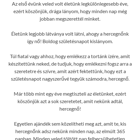
Az első évünk veled volt életünk legkülönlegesebb éve,
ezért köszönjük, drága lányom, hogy minden nap még
jobban megszerettél minket.
Életünk legjobb látványa volt látni, ahogy a hercegnőnk
így nő! Boldog születésnapot kislányom.
Túl fiatal vagy ahhoz, hogy emlékezz a tortánk ízére, amit
készítettünk neked, de tudjuk, hogy emlékezni fogsz arra a
szeretetre és szívre, amit azért fektettünk, hogy ezt a
születésnapot nagyszerűvé tegyük számodra, hercegnő.
Már több mint egy éve megtiszteli az életünket, ezért
köszönjük azt a sok szeretetet, amit nekünk adtál,
hercegnő!
Egyetlen ajándék sem közelítheti meg azt, amit te, kis
hercegnőnk adsz nekünk minden nap, az elmúlt 365
napban. Minden veled töltött nap felbecsülhetetlen