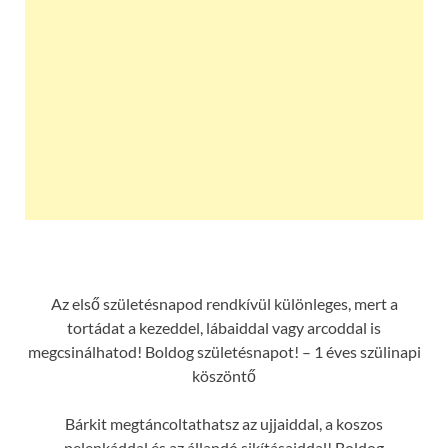
Az első születésnapod rendkívül különleges, mert a
tortádat a kezeddel, lábaiddal vagy arcoddal is
megcsinálhatod! Boldog születésnapot! – 1 éves szülinapi
köszöntő
Bárkit megtáncoltathatsz az ujjaiddal, a koszos
pelenkáddal és az állandó sikításaiddal! Boldog