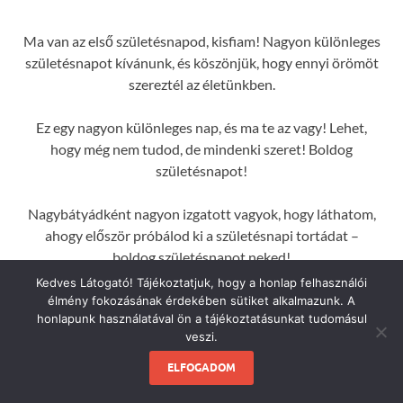
Ma van az első születésnapod, kisfiam! Nagyon különleges
születésnapot kívánunk, és köszönjük, hogy ennyi örömöt
szereztél az életünkben.
Ez egy nagyon különleges nap, és ma te az vagy! Lehet,
hogy még nem tudod, de mindenki szeret! Boldog
születésnapot!
Nagybátyádként nagyon izgatott vagyok, hogy láthatom,
ahogy először próbálod ki a születésnapi tortádat –
boldog születésnapot neked!
Kedves Látogató! Tájékoztatjuk, hogy a honlap felhasználói
Tudom, hogy talán még nem tudod, milyen fontos ez a nap,
élmény fokozásának érdekében sütiket alkalmazunk. A
honlapunk használatával ön a tájékoztatásunkat tudomásul
de hidd el, egy napon meg fogod érteni, hogy mennyit
veszi.
jelentesz nekem, kölyök.
ELFOGADOM
Remélem csodálatos első születésnapod lesz! Nem mintha