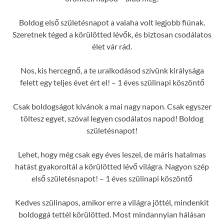
Boldog első születésnapot a valaha volt legjobb fiúnak.
Szeretnek téged a körülötted lévők, és biztosan csodálatos
élet vár rád.
Nos, kis hercegnő, a te uralkodásod szívünk királysága
felett egy teljes évet ért el! – 1 éves szülinapi köszöntő
Csak boldogságot kívánok a mai nagy napon. Csak egyszer
töltesz egyet, szóval legyen csodálatos napod! Boldog
születésnapot!
Lehet, hogy még csak egy éves leszel, de máris hatalmas
hatást gyakoroltál a körülötted lévő világra. Nagyon szép
első születésnapot! – 1 éves szülinapi köszöntő
Kedves szülinapos, amikor erre a világra jöttél, mindenkit
boldoggá tettél körülötted. Most mindannyian hálásan