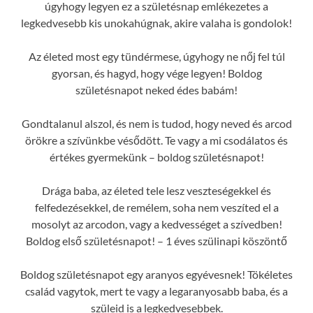
úgyhogy legyen ez a születésnap emlékezetes a
legkedvesebb kis unokahúgnak, akire valaha is gondolok!
Az életed most egy tündérmese, úgyhogy ne nőj fel túl
gyorsan, és hagyd, hogy vége legyen! Boldog
születésnapot neked édes babám!
Gondtalanul alszol, és nem is tudod, hogy neved és arcod
örökre a szívünkbe vésődött. Te vagy a mi csodálatos és
értékes gyermekünk – boldog születésnapot!
Drága baba, az életed tele lesz veszteségekkel és
felfedezésekkel, de remélem, soha nem veszíted el a
mosolyt az arcodon, vagy a kedvességet a szívedben!
Boldog első születésnapot! – 1 éves szülinapi köszöntő
Boldog születésnapot egy aranyos egyévesnek! Tökéletes
család vagytok, mert te vagy a legaranyosabb baba, és a
szüleid is a legkedvesebbek.