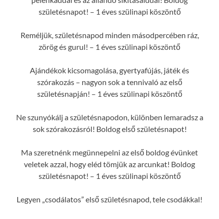
születésnapot! – 1 éves szülinapi köszöntő
Reméljük, születésnapod minden másodpercében ráz,
zörög és gurul! – 1 éves szülinapi köszöntő
Ajándékok kicsomagolása, gyertyafújás, játék és
szórakozás – nagyon sok a tennivaló az első
születésnapján! – 1 éves szülinapi köszöntő
Ne szunyókálj a születésnapodon, különben lemaradsz a
sok szórakozásról! Boldog első születésnapot!
Ma szeretnénk megünnepelni az első boldog évünket
veletek azzal, hogy eléd tömjük az arcunkat! Boldog
születésnapot! – 1 éves szülinapi köszöntő
Legyen „csodálatos” első születésnapod, tele csodákkal!