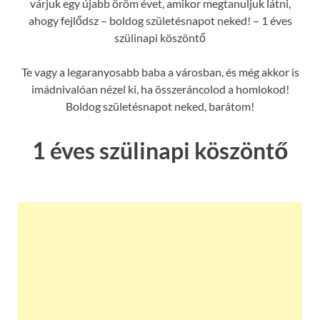
várjuk egy újabb öröm évet, amikor megtanuljuk látni,
ahogy fejlődsz – boldog születésnapot neked! – 1 éves
szülinapi köszöntő
Te vagy a legaranyosabb baba a városban, és még akkor is
imádnivalóan nézel ki, ha összeráncolod a homlokod!
Boldog születésnapot neked, barátom!
1 éves szülinapi köszöntő