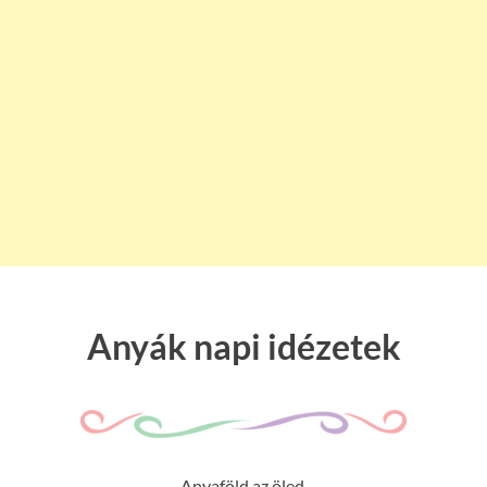
Anyák napi idézetek
Anyaföld az öled,