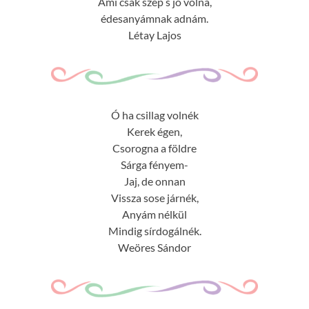
Ami csak szép s jó volna,
édesanyámnak adnám.
Létay Lajos
Ó ha csillag volnék
Kerek égen,
Csorogna a földre
Sárga fényem-
Jaj, de onnan
Vissza sose járnék,
Anyám nélkül
Mindig sírdogálnék.
Weöres Sándor