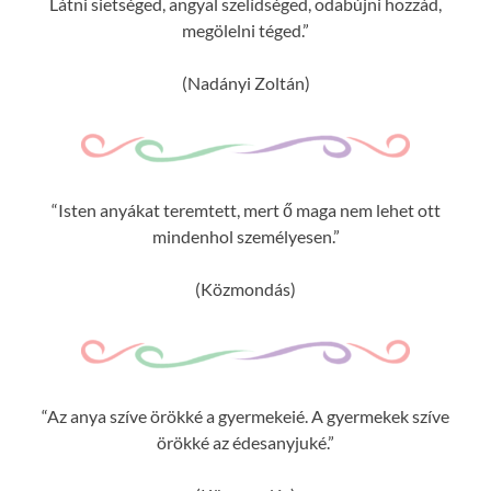
Látni sietséged, angyal szelídséged, odabújni hozzád,
megölelni téged.”
(Nadányi Zoltán)
“Isten anyákat teremtett, mert ő maga nem lehet ott
mindenhol személyesen.”
(Közmondás)
“Az anya szíve örökké a gyermekeié. A gyermekek szíve
örökké az édesanyjuké.”