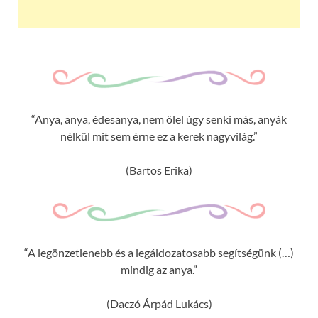
“Anya, anya, édesanya, nem ölel úgy senki más, anyák
nélkül mit sem érne ez a kerek nagyvilág.”
(Bartos Erika)
“A legönzetlenebb és a legáldozatosabb segítségünk (…)
mindig az anya.”
(Daczó Árpád Lukács)