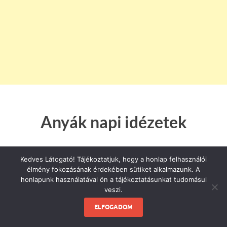
Anyák napi idézetek
Kedves Látogató! Tájékoztatjuk, hogy a honlap felhasználói
élmény fokozásának érdekében sütiket alkalmazunk. A
honlapunk használatával ön a tájékoztatásunkat tudomásul
Ki emel, ki emel,
veszi.
ringat engemet?
ELFOGADOM
kinyitnám még a szemem,
de már nem lehet…