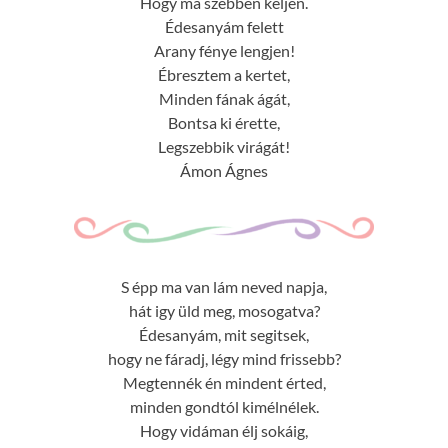
Hogy ma szebben keljen.
Édesanyám felett
Arany fénye lengjen!
Ébresztem a kertet,
Minden fának ágát,
Bontsa ki érette,
Legszebbik virágát!
Ámon Ágnes
S épp ma van lám neved napja,
hát igy üld meg, mosogatva?
Édesanyám, mit segitsek,
hogy ne fáradj, légy mind frissebb?
Megtennék én mindent érted,
minden gondtól kimélnélek.
Hogy vidáman élj sokáig,