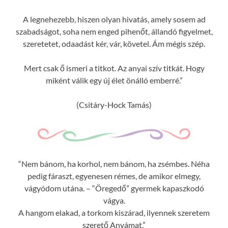
A legnehezebb, hiszen olyan hivatás, amely sosem ad
szabadságot, soha nem enged pihenőt, állandó figyelmet,
szeretetet, odaadást kér, vár, követel. Ám mégis szép.
Mert csak ő ismeri a titkot. Az anyai szív titkát. Hogy
miként válik egy új élet önálló emberré.”
(Csitáry-Hock Tamás)
“Nem bánom, ha korhol, nem bánom, ha zsémbes. Néha
pedig fáraszt, egyenesen rémes, de amikor elmegy,
vágyódom utána. – “Öregedő” gyermek kapaszkodó
vágya.
A hangom elakad, a torkom kiszárad, ilyennek szeretem
szerető Anyámat.”