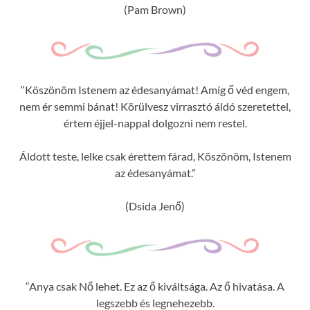
(Pam Brown)
“Köszönöm Istenem az édesanyámat! Amíg ő véd engem,
nem ér semmi bánat! Körülvesz virrasztó áldó szeretettel,
értem éjjel-nappal dolgozni nem restel.
Áldott teste, lelke csak érettem fárad, Köszönöm, Istenem
az édesanyámat.”
(Dsida Jenő)
“Anya csak Nő lehet. Ez az ő kiváltsága. Az ő hivatása. A
legszebb és legnehezebb.