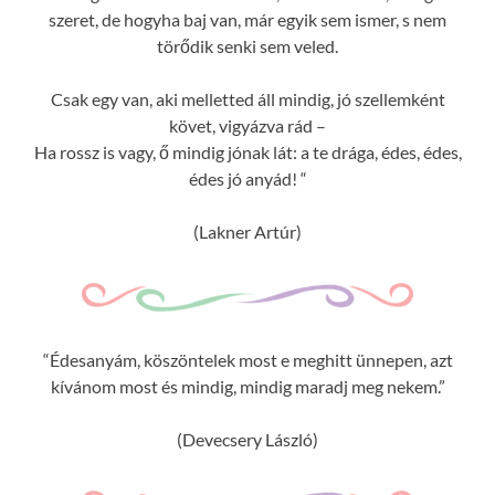
szeret, de hogyha baj van, már egyik sem ismer, s nem
törődik senki sem veled.
Csak egy van, aki melletted áll mindig, jó szellemként
követ, vigyázva rád –
Ha rossz is vagy, ő mindig jónak lát: a te drága, édes, édes,
édes jó anyád! “
(Lakner Artúr)
“Édesanyám, köszöntelek most e meghitt ünnepen, azt
kívánom most és mindig, mindig maradj meg nekem.”
(Devecsery László)