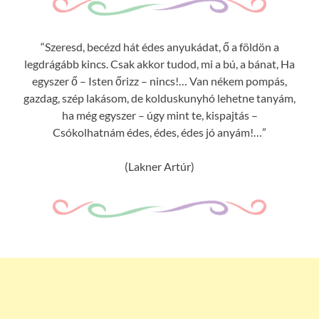
“Szeresd, becézd hát édes anyukádat, ő a földön a
legdrágább kincs. Csak akkor tudod, mi a bú, a bánat, Ha
egyszer ő – Isten őrizz – nincs!… Van nékem pompás,
gazdag, szép lakásom, de kolduskunyhó lehetne tanyám,
ha még egyszer – úgy mint te, kispajtás –
Csókolhatnám édes, édes, édes jó anyám!…”
(Lakner Artúr)