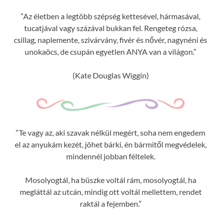
“Az életben a legtöbb szépség kettesével, hármasával,
tucatjával vagy százával bukkan fel. Rengeteg rózsa,
csillag, naplemente, szivárvány, fivér és nővér, nagynéni és
unokaöcs, de csupán egyetlen ANYA van a világon.”
(Kate Douglas Wiggin)
“Te vagy az, aki szavak nélkül megért, soha nem engedem
el az anyukám kezét, jöhet bárki, én bármitől megvédelek,
mindennél jobban féltelek.
Mosolyogtál, ha büszke voltál rám, mosolyogtál, ha
megláttál az utcán, mindig ott voltál mellettem, rendet
raktál a fejemben.”