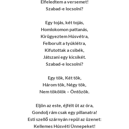
Elfeledtem a versemet!
Szabad-e locsolni?
Egy tojás, két tojás,
Homlokomon pattanás,
Kirügyeztem Húsvétra,
Felborult a tyúklétra,
Kifutottak a csibék,
Játszani egy kicsikét.
Szabad-e locsolni?
Egy tök, Két tök,
Három tök, Négy tök,
Nem tökölök – Öntözök.
Eljön az este, éjfélt üt az óra,
Gondolj rám csak egy pillanatra!
Esti szellő szárnyán repül az üzenet:
Kellemes Húsvéti Ünnepeket!