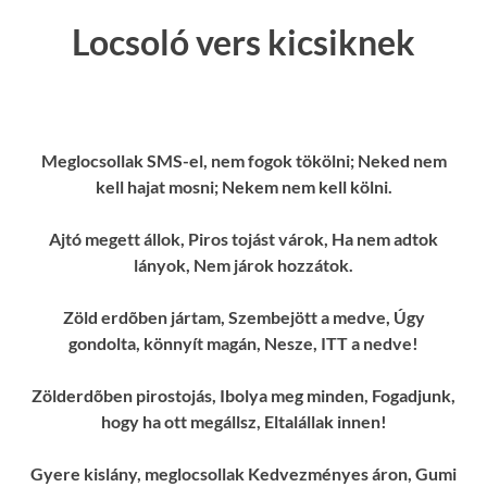
Locsoló vers kicsiknek
Meglocsollak SMS-el, nem fogok tökölni; Neked nem
kell hajat mosni; Nekem nem kell kölni.
Ajtó megett állok, Piros tojást várok, Ha nem adtok
lányok, Nem járok hozzátok.
Zöld erdõben jártam, Szembejött a medve, Úgy
gondolta, könnyít magán, Nesze, ITT a nedve!
Zölderdõben pirostojás, Ibolya meg minden, Fogadjunk,
hogy ha ott megállsz, Eltalállak innen!
Gyere kislány, meglocsollak Kedvezményes áron, Gumi