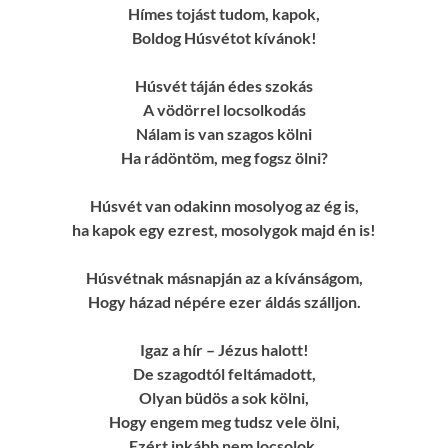
Hímes tojást tudom, kapok,
Boldog Húsvétot kívánok!
Húsvét táján édes szokás
A vödörrel locsolkodás
Nálam is van szagos kölni
Ha rádöntöm, meg fogsz ölni?
Húsvét van odakinn mosolyog az ég is,
ha kapok egy ezrest, mosolygok majd én is!
Húsvétnak másnapján az a kívánságom,
Hogy házad népére ezer áldás szálljon.
Igaz a hír – Jézus halott!
De szagodtól feltámadott,
Olyan büdös a sok kölni,
Hogy engem meg tudsz vele ölni,
Ezért inkább nem locsolok,