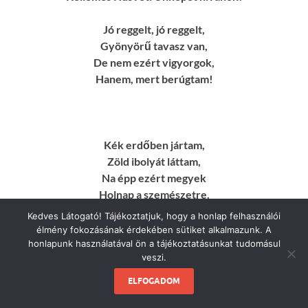
Jó reggelt, jó reggelt,
Gyönyörű tavasz van,
De nem ezért vigyorgok,
Hanem, mert berúgtam!
Kék erdőben jártam,
Zöld ibolyát láttam,
Na épp ezért megyek
Holnap a szemészetre.
Kedves Látogató! Tájékoztatjuk, hogy a honlap felhasználói
Kék ibolya,
élmény fokozásának érdekében sütiket alkalmazunk. A
Kék az ég,
honlapunk használatával ön a tájékoztatásunkat tudomásul
veszi.
Kék a kölni,
Mi kell még?
ELFOGADOM