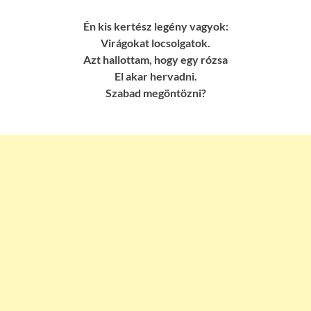
Én kis kertész legény vagyok:
Virágokat locsolgatok.
Azt hallottam, hogy egy rózsa
El akar hervadni.
Szabad megöntözni?