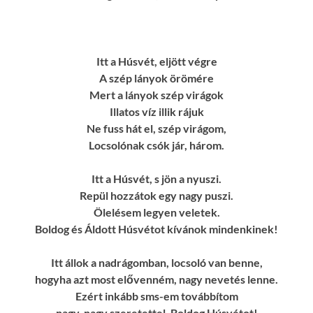
Itt a Húsvét, eljött végre
A szép lányok örömére
Mert a lányok szép virágok
Illatos víz illik rájuk
Ne fuss hát el, szép virágom,
Locsolónak csók jár, három.
Itt a Húsvét, s jön a nyuszi.
Repül hozzátok egy nagy puszi.
Ölelésem legyen veletek.
Boldog és Áldott Húsvétot kívánok mindenkinek!
Itt állok a nadrágomban, locsoló van benne,
hogyha azt most elővenném, nagy nevetés lenne.
Ezért inkább sms-em továbbítom
nagy-nagy szeretettel. Boldog Húsvétot!