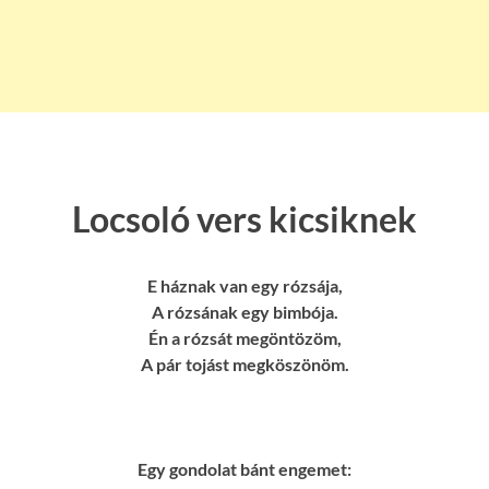
Locsoló vers kicsiknek
E háznak van egy rózsája,
A rózsának egy bimbója.
Én a rózsát megöntözöm,
A pár tojást megköszönöm.
Egy gondolat bánt engemet: