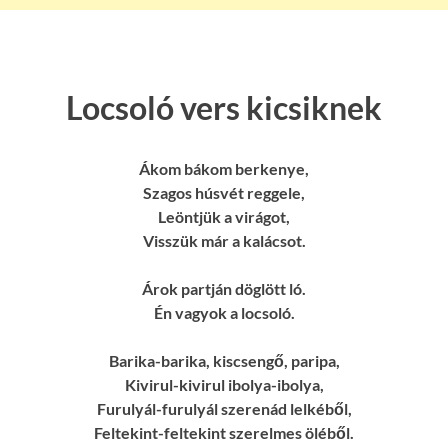
Locsoló vers kicsiknek
Ákom bákom berkenye,
Szagos húsvét reggele,
Leöntjük a virágot,
Visszük már a kalácsot.
Árok partján döglött ló.
Én vagyok a locsoló.
Barika-barika, kiscsengő, paripa,
Kivirul-kivirul ibolya-ibolya,
Furulyál-furulyál szerenád lelkéből,
Feltekint-feltekint szerelmes öléből.