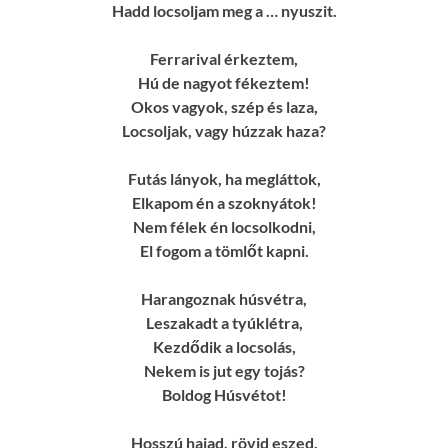
Hadd locsoljam meg a … nyuszit.
Ferrarival érkeztem,
Hú de nagyot fékeztem!
Okos vagyok, szép és laza,
Locsoljak, vagy húzzak haza?
Futás lányok, ha megláttok,
Elkapom én a szoknyátok!
Nem félek én locsolkodni,
El fogom a tömlőt kapni.
Harangoznak húsvétra,
Leszakadt a tyúklétra,
Kezdődik a locsolás,
Nekem is jut egy tojás?
Boldog Húsvétot!
Hosszú hajad, rövid eszed.