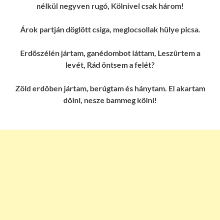
nélkül negyven rugó, Kölnivel csak három!
Árok partján döglött csiga, meglocsollak hülye picsa.
Erdõszélén jártam, ganédombot láttam, Leszûrtem a
levét, Rád öntsem a felét?
Zöld erdõben jártam, berúgtam és hánytam. El akartam
dõlni, nesze bammeg kölni!