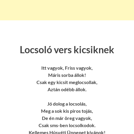
Locsoló vers kicsiknek
Itt vagyok, Friss vagyok,
Máris sorba állok!
Csak egy kicsit meglocsollak,
Aztán odébb állok.
Jó dolog a locsolás,
Meg a sok kis piros tojás,
De én már öreg vagyok,
Csak sms-ben locsolkodok.
Kellemes Húsvéti Ünnepet kívánok!