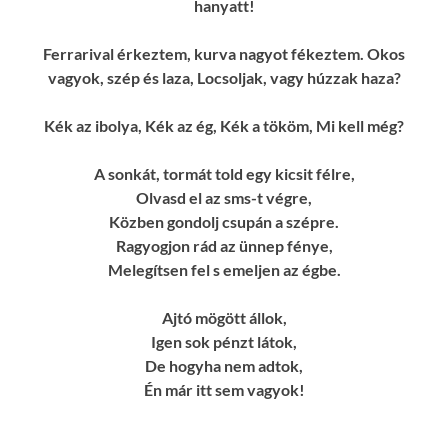
hanyatt!
Ferrarival érkeztem, kurva nagyot fékeztem. Okos
vagyok, szép és laza, Locsoljak, vagy húzzak haza?
Kék az ibolya, Kék az ég, Kék a tököm, Mi kell még?
A sonkát, tormát told egy kicsit félre,
Olvasd el az sms-t végre,
Közben gondolj csupán a szépre.
Ragyogjon rád az ünnep fénye,
Melegítsen fel s emeljen az égbe.
Ajtó mögött állok,
Igen sok pénzt látok,
De hogyha nem adtok,
Én már itt sem vagyok!