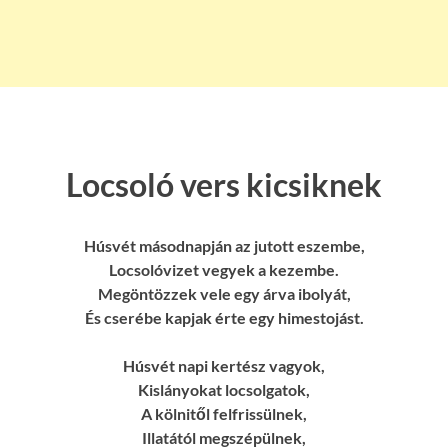
Locsoló vers kicsiknek
Húsvét másodnapján az jutott eszembe,
Locsolóvizet vegyek a kezembe.
Megöntözzek vele egy árva ibolyát,
És cserébe kapjak érte egy himestojást.
Húsvét napi kertész vagyok,
Kislányokat locsolgatok,
A kölnitől felfrissülnek,
Illatától megszépülnek,