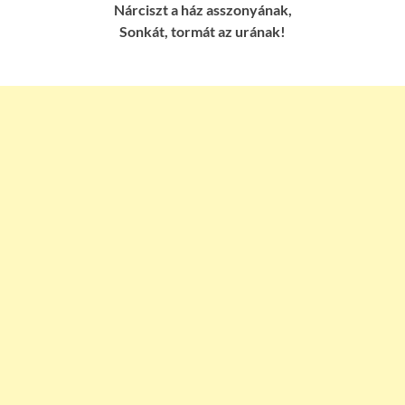
Nárciszt a ház asszonyának,
Sonkát, tormát az urának!