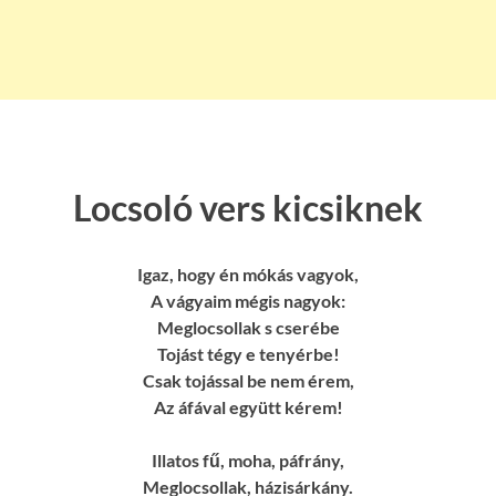
Locsoló vers kicsiknek
Igaz, hogy én mókás vagyok,
A vágyaim mégis nagyok:
Meglocsollak s cserébe
Tojást tégy e tenyérbe!
Csak tojással be nem érem,
Az áfával együtt kérem!
Illatos fű, moha, páfrány,
Meglocsollak, házisárkány.