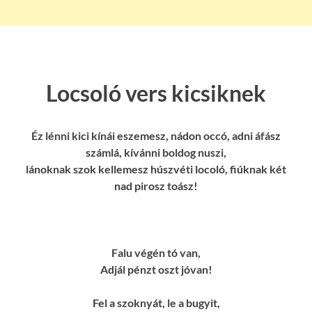
Locsoló vers kicsiknek
Éz lénni kici kínái eszemesz, nádon occó, adni áfász
számlá, kívánni boldog nuszi,
lánoknak szok kellemesz húszvéti locoló, fiúknak két
nad pirosz toász!
Falu végén tó van,
Adjál pénzt oszt jóvan!
Fel a szoknyát, le a bugyit,