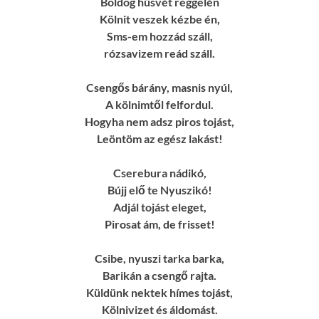
Boldog húsvét reggelén
Kölnit veszek kézbe én,
Sms-em hozzád száll,
rózsavizem reád száll.
Csengős bárány, masnis nyúl,
A kölnimtől felfordul.
Hogyha nem adsz piros tojást,
Leöntöm az egész lakást!
Cserebura nádikó,
Bújj elő te Nyuszikó!
Adjál tojást eleget,
Pirosat ám, de frisset!
Csibe, nyuszi tarka barka,
Barikán a csengő rajta.
Küldünk nektek hímes tojást,
Kölnivizet és áldomást.