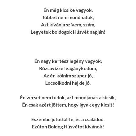
Én még kicsike vagyok,
Többet nem mondhatok,
Azt kívánja szívem, szám,
Legyetek boldogok Húsvét napján!
Én nagy kertész legény vagyok,
Rózsavízzel vagánykodom,
Az én kölnim szuper jó,
Locsolkodni haj de jó.
Én verset nem tudok, azt mondjanak a kicsik,
Én csak azért jöttem, hogy igyak egy kicsit!
Eszembe jutottál Te, és a családod.
Ezúton Boldog Húsvétot kívánok!