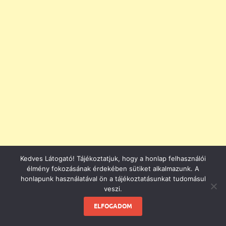
Kedves Látogató! Tájékoztatjuk, hogy a honlap felhasználói
élmény fokozásának érdekében sütiket alkalmazunk. A
honlapunk használatával ön a tájékoztatásunkat tudomásul
Születésnapi köszöntő
veszi.
testvérnek
ELFOGADOM