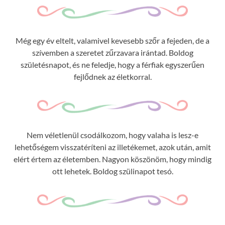
Még egy év eltelt, valamivel kevesebb szőr a fejeden, de a
szívemben a szeretet zűrzavara irántad. Boldog
születésnapot, és ne feledje, hogy a férfiak egyszerűen
fejlődnek az életkorral.
Nem véletlenül csodálkozom, hogy valaha is lesz-e
lehetőségem visszatéríteni az illetékemet, azok után, amit
elért értem az életemben. Nagyon köszönöm, hogy mindig
ott lehetek. Boldog szülinapot tesó.