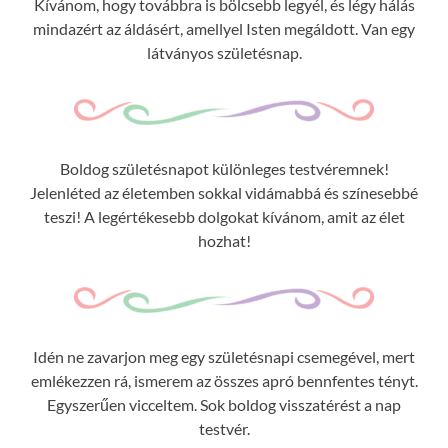
Kívánom, hogy továbbra is bölcsebb legyél, és légy hálás
mindazért az áldásért, amellyel Isten megáldott. Van egy
látványos születésnap.
Boldog születésnapot különleges testvéremnek!
Jelenléted az életemben sokkal vidámabbá és színesebbé
teszi! A legértékesebb dolgokat kívánom, amit az élet
hozhat!
Idén ne zavarjon meg egy születésnapi csemegével, mert
emlékezzen rá, ismerem az összes apró bennfentes tényt.
Egyszerűen vicceltem. Sok boldog visszatérést a nap
testvér.