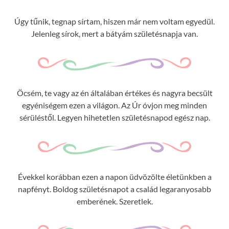
Úgy tűnik, tegnap sírtam, hiszen már nem voltam egyedül.
Jelenleg sírok, mert a bátyám születésnapja van.
Öcsém, te vagy az én általában értékes és nagyra becsült
egyéniségem ezen a világon. Az Úr óvjon meg minden
sérüléstől. Legyen hihetetlen születésnapod egész nap.
Évekkel korábban ezen a napon üdvözölte életünkben a
napfényt. Boldog születésnapot a család legaranyosabb
emberének. Szeretlek.