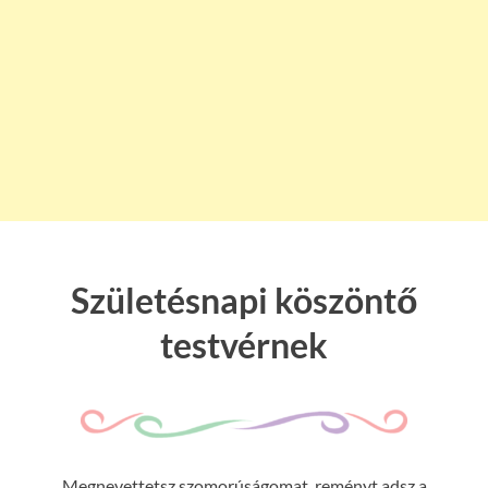
Születésnapi köszöntő
testvérnek
Megnevettetsz szomorúságomat, reményt adsz a