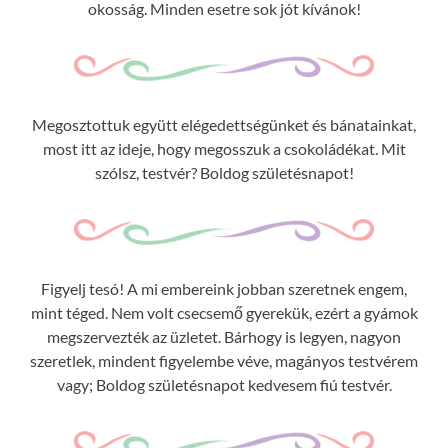
okosság. Minden esetre sok jót kívánok!
Megosztottuk együtt elégedettségünket és bánatainkat,
most itt az ideje, hogy megosszuk a csokoládékat. Mit
szólsz, testvér? Boldog születésnapot!
Figyelj tesó! A mi embereink jobban szeretnek engem,
mint téged. Nem volt csecsemő gyerekük, ezért a gyámok
megszervezték az üzletet. Bárhogy is legyen, nagyon
szeretlek, mindent figyelembe véve, magányos testvérem
vagy; Boldog születésnapot kedvesem fiú testvér.