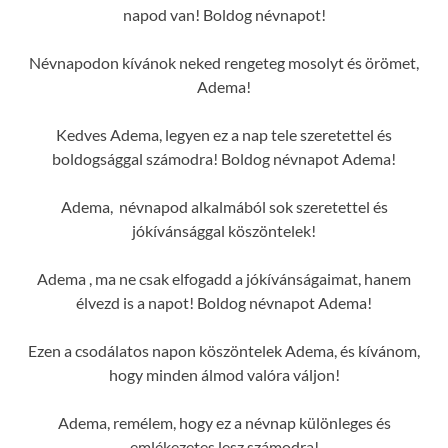
napod van! Boldog névnapot!
Névnapodon kívánok neked rengeteg mosolyt és örömet,
Adema!
Kedves Adema, legyen ez a nap tele szeretettel és
boldogsággal számodra! Boldog névnapot Adema!
Adema, névnapod alkalmából sok szeretettel és
jókívánsággal köszöntelek!
Adema , ma ne csak elfogadd a jókívánságaimat, hanem
élvezd is a napot! Boldog névnapot Adema!
Ezen a csodálatos napon köszöntelek Adema, és kívánom,
hogy minden álmod valóra váljon!
Adema, remélem, hogy ez a névnap különleges és
emlékezetes lesz számodra!