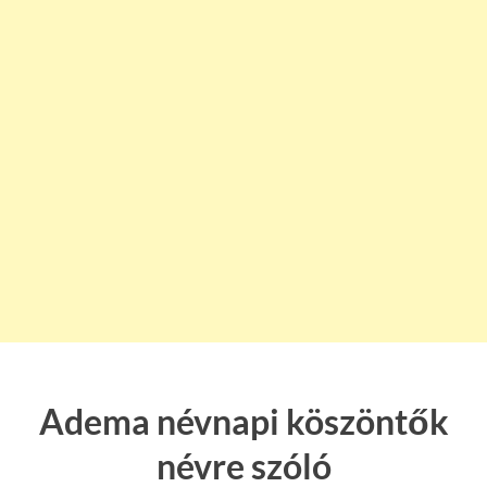
Adema névnapi köszöntők
névre szóló