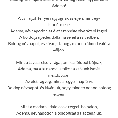
Adema!
A csillagok fényei ragyognak az égen, mint egy
tündérmese,
Adema, névnapodon az élet szépsége elvarázsol téged.
A boldogság édes dallama zenél a szívedben,
Boldog névnapot, és kívánjuk, hogy minden álmod valóra
váljon!
Mint a tavasz első virágai, amik a földből bújnak,
Adema, ma a te napod, amikor a szívünk ismét
megdobban.
Az élet ragyog, mint a reggeli napfény,
Boldog névnapot, és kívánjuk, hogy minden napod boldog
legyen!
Mint a madarak dalolása a reggeli hajnalon,
Adema, névnapodon a boldogság dalát zengjük.