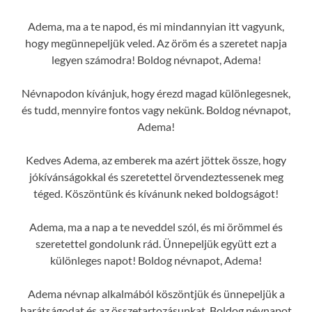
Adema, ma a te napod, és mi mindannyian itt vagyunk,
hogy megünnepeljük veled. Az öröm és a szeretet napja
legyen számodra! Boldog névnapot, Adema!
Névnapodon kívánjuk, hogy érezd magad különlegesnek,
és tudd, mennyire fontos vagy nekünk. Boldog névnapot,
Adema!
Kedves Adema, az emberek ma azért jöttek össze, hogy
jókívánságokkal és szeretettel örvendeztessenek meg
téged. Köszöntünk és kívánunk neked boldogságot!
Adema, ma a nap a te neveddel szól, és mi örömmel és
szeretettel gondolunk rád. Ünnepeljük együtt ezt a
különleges napot! Boldog névnapot, Adema!
Adema névnap alkalmából köszöntjük és ünnepeljük a
barátságodat és az összetartozásunkat. Boldog névnapot