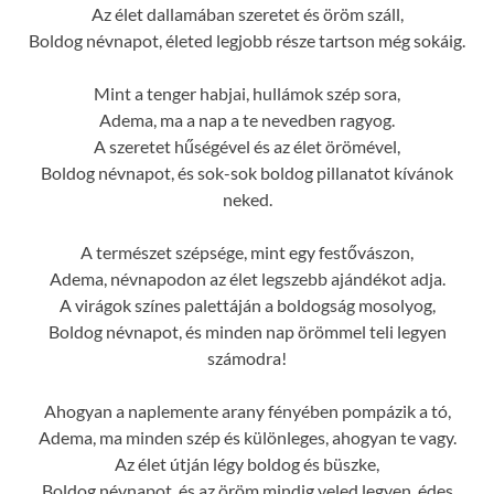
Az élet dallamában szeretet és öröm száll,
Boldog névnapot, életed legjobb része tartson még sokáig.
Mint a tenger habjai, hullámok szép sora,
Adema, ma a nap a te nevedben ragyog.
A szeretet hűségével és az élet örömével,
Boldog névnapot, és sok-sok boldog pillanatot kívánok
neked.
A természet szépsége, mint egy festővászon,
Adema, névnapodon az élet legszebb ajándékot adja.
A virágok színes palettáján a boldogság mosolyog,
Boldog névnapot, és minden nap örömmel teli legyen
számodra!
Ahogyan a naplemente arany fényében pompázik a tó,
Adema, ma minden szép és különleges, ahogyan te vagy.
Az élet útján légy boldog és büszke,
Boldog névnapot, és az öröm mindig veled legyen, édes