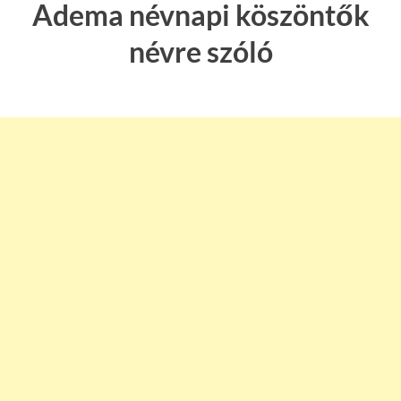
Adema névnapi köszöntők
névre szóló