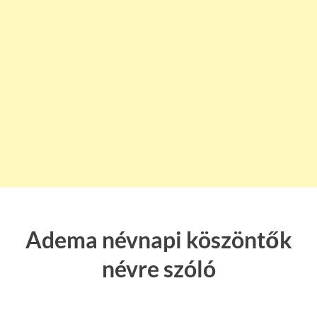
Adema névnapi köszöntők
névre szóló