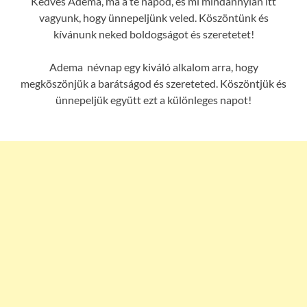
Kedves Adema, ma a te napod, és mi mindannyian itt
vagyunk, hogy ünnepeljünk veled. Köszöntünk és
kívánunk neked boldogságot és szeretetet!
Adema névnap egy kiváló alkalom arra, hogy
megköszönjük a barátságod és szereteted. Köszöntjük és
ünnepeljük együtt ezt a különleges napot!