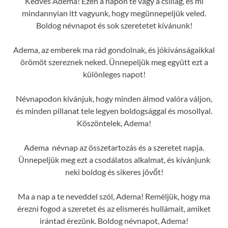
Kedves Adema! Ezen a napon te vagy a csillag, és mi
mindannyian itt vagyunk, hogy megünnepeljük veled.
Boldog névnapot és sok szeretetet kívánunk!
Adema, az emberek ma rád gondolnak, és jókívánságaikkal
örömöt szereznek neked. Ünnepeljük meg együtt ezt a
különleges napot!
Névnapodon kívánjuk, hogy minden álmod valóra váljon,
és minden pillanat tele legyen boldogsággal és mosollyal.
Köszöntelek, Adema!
Adema névnap az összetartozás és a szeretet napja.
Ünnepeljük meg ezt a csodálatos alkalmat, és kívánjunk
neki boldog és sikeres jövőt!
Ma a nap a te neveddel szól, Adema! Reméljük, hogy ma
érezni fogod a szeretet és az elismerés hullámait, amiket
irántad érezünk. Boldog névnapot, Adema!