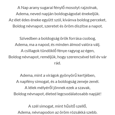
A Nap arany sugarai fénylő mosolyt rajzolnak,
Adema, neved napján boldogságodat énekeljük.
Az élet édes éneke együtt szól, kívánva boldog perceket,
Boldog névnapot, szeretet és öröm díszítse a napot.
Szívedben a boldogság örök forrása csobog,
Adema, ma a napod, és minden álmod valóra válj.
A csillagok tündöklő fénye ragyog az égen,
Boldog névnapot, reméljük, hogy szerencsével teli év vár
rád.
Adema, mint a virágok gyönyörű kertjében,
A napfény simogat, és a boldogság zeneje zenél.
A lélek mélyéről jönnek ezek a szavak,
Boldog névnapot, életed legcsodálatosabb napját!
A szél simogat, mint hűsítő szellő,
Adema, névnapodon az öröm rózsákká szebb.