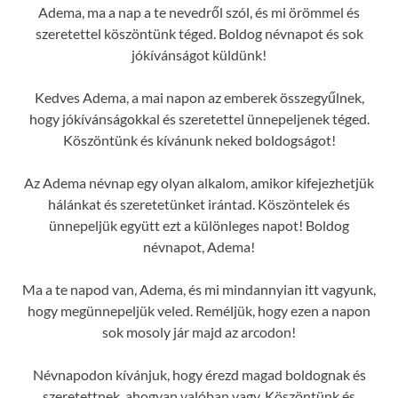
Adema, ma a nap a te nevedről szól, és mi örömmel és
szeretettel köszöntünk téged. Boldog névnapot és sok
jókívánságot küldünk!
Kedves Adema, a mai napon az emberek összegyűlnek,
hogy jókívánságokkal és szeretettel ünnepeljenek téged.
Köszöntünk és kívánunk neked boldogságot!
Az Adema névnap egy olyan alkalom, amikor kifejezhetjük
hálánkat és szeretetünket irántad. Köszöntelek és
ünnepeljük együtt ezt a különleges napot! Boldog
névnapot, Adema!
Ma a te napod van, Adema, és mi mindannyian itt vagyunk,
hogy megünnepeljük veled. Reméljük, hogy ezen a napon
sok mosoly jár majd az arcodon!
Névnapodon kívánjuk, hogy érezd magad boldognak és
szeretettnek, ahogyan valóban vagy. Köszöntünk és