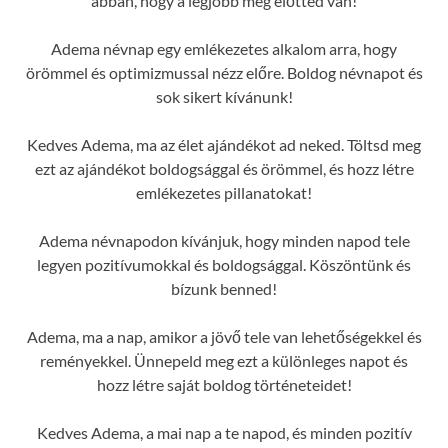
abban, hogy a legjobb még előtted van!
Adema névnap egy emlékezetes alkalom arra, hogy
örömmel és optimizmussal nézz előre. Boldog névnapot és
sok sikert kívánunk!
Kedves Adema, ma az élet ajándékot ad neked. Töltsd meg
ezt az ajándékot boldogsággal és örömmel, és hozz létre
emlékezetes pillanatokat!
Adema névnapodon kívánjuk, hogy minden napod tele
legyen pozitívumokkal és boldogsággal. Köszöntünk és
bízunk benned!
Adema, ma a nap, amikor a jövő tele van lehetőségekkel és
reményekkel. Ünnepeld meg ezt a különleges napot és
hozz létre saját boldog történeteidet!
Kedves Adema, a mai nap a te napod, és minden pozitív