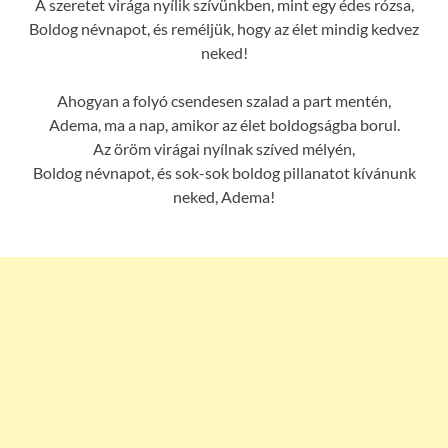
A szeretet virága nyílik szívünkben, mint egy édes rózsa,
Boldog névnapot, és reméljük, hogy az élet mindig kedvez
neked!
Ahogyan a folyó csendesen szalad a part mentén,
Adema, ma a nap, amikor az élet boldogságba borul.
Az öröm virágai nyílnak szíved mélyén,
Boldog névnapot, és sok-sok boldog pillanatot kívánunk
neked, Adema!