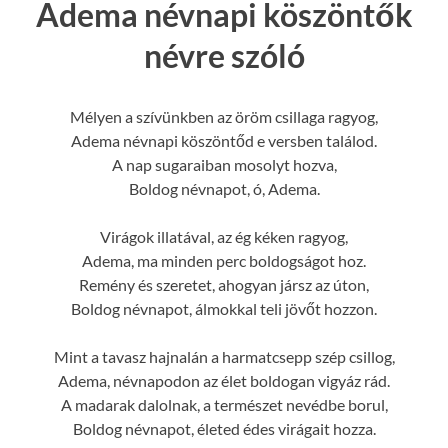
Adema névnapi köszöntők
névre szóló
Mélyen a szívünkben az öröm csillaga ragyog,
Adema névnapi köszöntőd e versben találod.
A nap sugaraiban mosolyt hozva,
Boldog névnapot, ó, Adema.
Virágok illatával, az ég kéken ragyog,
Adema, ma minden perc boldogságot hoz.
Remény és szeretet, ahogyan jársz az úton,
Boldog névnapot, álmokkal teli jövőt hozzon.
Mint a tavasz hajnalán a harmatcsepp szép csillog,
Adema, névnapodon az élet boldogan vigyáz rád.
A madarak dalolnak, a természet nevédbe borul,
Boldog névnapot, életed édes virágait hozza.