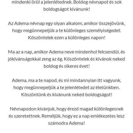
mindenki örül a jelenlétednek. Boldog névnapot és sok
boldogságot kívánunk!
Az Adema névnap egy olyan alkalom, amikor összejövünk,
hogy megünnepeljük a te különleges személyiségedet.
Köszöntelek ezen a különleges napon!
Ma az a nap, amikor Adema neve mindenhol felcsendül, és
jókívánságokkal zeng az ég. Köszöntelek és kívánok neked
boldog és sikeres évet!
Adema, ma a te napod, és mi mindannyian itt vagyunk,
hogy megünnepeljük a te jelenlétedet az életünkben.
Köszöntünk és kívánunk neked boldogságot!
Névnapodon kívánjuk, hogy érezd magad különlegesnek
és szeretettnek. Reméljük, hogy ez a nap emlékezetes lesz
számodra Adema!