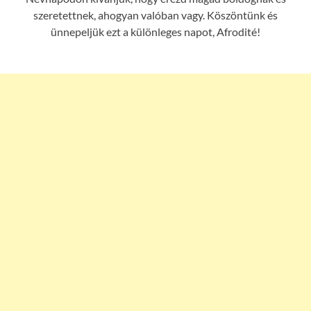
szeretettnek, ahogyan valóban vagy. Köszöntünk és
ünnepeljük ezt a különleges napot, Afrodité!