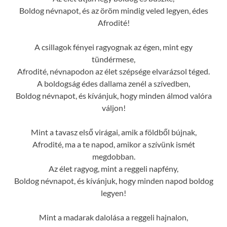
Boldog névnapot, és az öröm mindig veled legyen, édes
Afrodité!
A csillagok fényei ragyognak az égen, mint egy
tündérmese,
Afrodité, névnapodon az élet szépsége elvarázsol téged.
A boldogság édes dallama zenél a szívedben,
Boldog névnapot, és kívánjuk, hogy minden álmod valóra
váljon!
Mint a tavasz első virágai, amik a földből bújnak,
Afrodité, ma a te napod, amikor a szívünk ismét
megdobban.
Az élet ragyog, mint a reggeli napfény,
Boldog névnapot, és kívánjuk, hogy minden napod boldog
legyen!
Mint a madarak dalolása a reggeli hajnalon,