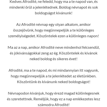
Kedves Afrodité, ne feledd, hogy ma a te napod van, és
mindenki örül a jelenlétednek. Boldog névnapot és sok
boldogságot kívánunk!
Az Afrodité névnap egy olyan alkalom, amikor
összejövünk, hogy megünnepeljük a te különleges
személyiségedet. Köszöntelek ezen a különleges napon!
Ma az a nap, amikor Afrodité neve mindenhol felcsendül,
és jókívánságokkal zeng az ég. Köszöntelek és kívánok
neked boldog és sikeres évet!
Afrodité, ma a te napod, és mi mindannyian itt vagyunk,
hogy megünnepeljük a te jelenlétedet az életünkben.
Köszöntünk és kívánunk neked boldogságot!
Névnapodon kívánjuk, hogy érezd magad különlegesnek
és szeretettnek. Reméljük, hogy ez a nap emlékezetes lesz
számodra Afrodité!