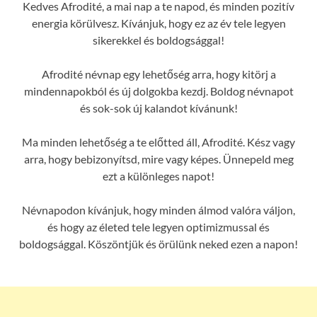
Kedves Afrodité, a mai nap a te napod, és minden pozitív
energia körülvesz. Kívánjuk, hogy ez az év tele legyen
sikerekkel és boldogsággal!
Afrodité névnap egy lehetőség arra, hogy kitörj a
mindennapokból és új dolgokba kezdj. Boldog névnapot
és sok-sok új kalandot kívánunk!
Ma minden lehetőség a te előtted áll, Afrodité. Kész vagy
arra, hogy bebizonyítsd, mire vagy képes. Ünnepeld meg
ezt a különleges napot!
Névnapodon kívánjuk, hogy minden álmod valóra váljon,
és hogy az életed tele legyen optimizmussal és
boldogsággal. Köszöntjük és örülünk neked ezen a napon!