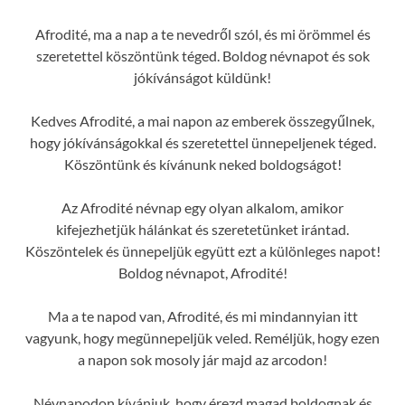
Afrodité, ma a nap a te nevedről szól, és mi örömmel és
szeretettel köszöntünk téged. Boldog névnapot és sok
jókívánságot küldünk!
Kedves Afrodité, a mai napon az emberek összegyűlnek,
hogy jókívánságokkal és szeretettel ünnepeljenek téged.
Köszöntünk és kívánunk neked boldogságot!
Az Afrodité névnap egy olyan alkalom, amikor
kifejezhetjük hálánkat és szeretetünket irántad.
Köszöntelek és ünnepeljük együtt ezt a különleges napot!
Boldog névnapot, Afrodité!
Ma a te napod van, Afrodité, és mi mindannyian itt
vagyunk, hogy megünnepeljük veled. Reméljük, hogy ezen
a napon sok mosoly jár majd az arcodon!
Névnapodon kívánjuk, hogy érezd magad boldognak és