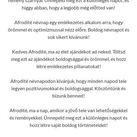
remény szárnyal. Ünnepeld meg ezt a különleges napot, és
higgy abban, hogy a legjobb még előtted van!
Afrodité névnap egy emlékezetes alkalom arra, hogy
örömmel és optimizmussal nézz előre. Boldog névnapot és
sok sikert kívánunk!
Kedves Afrodité, ma az élet ajándékot ad neked. Töltsd
meg ezt az ajándékot boldogsággal és örömmel, és hozz
létre emlékezetes pillanatokat!
Afrodité névnapodon kívánjuk, hogy minden napod tele
legyen pozitívumokkal és boldogsággal. Köszöntünk és
bízunk benned!
Afrodité, ma a nap, amikor a jövő tele van lehetőségekkel
és reményekkel. Ünnepeld meg ezt a különleges napot és
hozz létre saját boldog történeteidet!