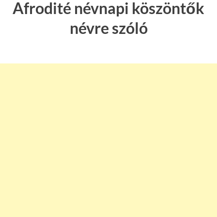
Afrodité névnapi köszöntők
névre szóló