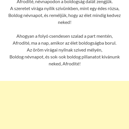
Afrodité, névnapodon a boldogság dalát zengjük.
A szeretet virága nyílik szívünkben, mint egy édes rózsa,
Boldog névnapot, és reméljük, hogy az élet mindig kedvez
neked!
Ahogyan a folyó csendesen szalad a part mentén,
Afrodité, ma a nap, amikor az élet boldogságba borul.
Az öröm virágai nyílnak szíved mélyén,
Boldog névnapot, és sok-sok boldog pillanatot kívánunk
neked, Afrodité!