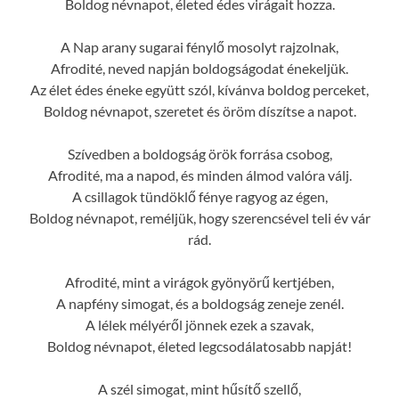
Boldog névnapot, életed édes virágait hozza.
A Nap arany sugarai fénylő mosolyt rajzolnak,
Afrodité, neved napján boldogságodat énekeljük.
Az élet édes éneke együtt szól, kívánva boldog perceket,
Boldog névnapot, szeretet és öröm díszítse a napot.
Szívedben a boldogság örök forrása csobog,
Afrodité, ma a napod, és minden álmod valóra válj.
A csillagok tündöklő fénye ragyog az égen,
Boldog névnapot, reméljük, hogy szerencsével teli év vár
rád.
Afrodité, mint a virágok gyönyörű kertjében,
A napfény simogat, és a boldogság zeneje zenél.
A lélek mélyéről jönnek ezek a szavak,
Boldog névnapot, életed legcsodálatosabb napját!
A szél simogat, mint hűsítő szellő,