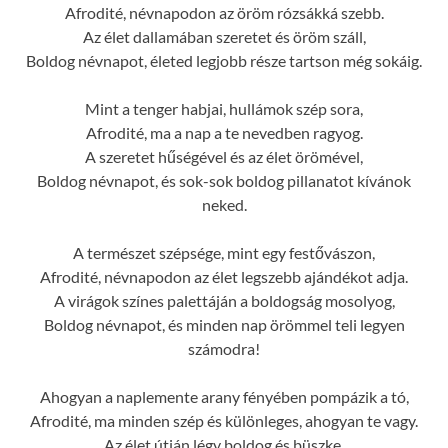
Afrodité, névnapodon az öröm rózsákká szebb.
Az élet dallamában szeretet és öröm száll,
Boldog névnapot, életed legjobb része tartson még sokáig.
Mint a tenger habjai, hullámok szép sora,
Afrodité, ma a nap a te nevedben ragyog.
A szeretet hűségével és az élet örömével,
Boldog névnapot, és sok-sok boldog pillanatot kívánok
neked.
A természet szépsége, mint egy festővászon,
Afrodité, névnapodon az élet legszebb ajándékot adja.
A virágok színes palettáján a boldogság mosolyog,
Boldog névnapot, és minden nap örömmel teli legyen
számodra!
Ahogyan a naplemente arany fényében pompázik a tó,
Afrodité, ma minden szép és különleges, ahogyan te vagy.
Az élet útján légy boldog és büszke,