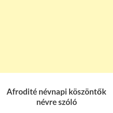
Afrodité névnapi köszöntők
névre szóló