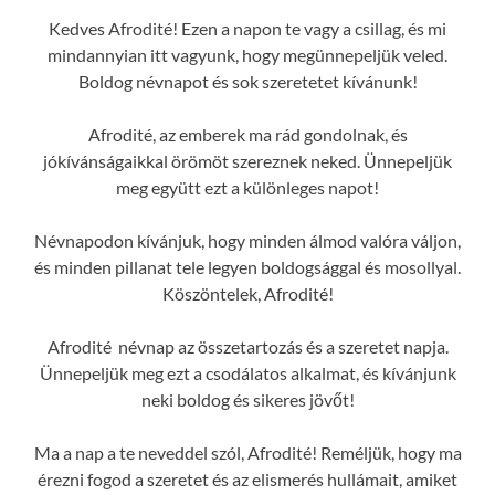
Kedves Afrodité! Ezen a napon te vagy a csillag, és mi
mindannyian itt vagyunk, hogy megünnepeljük veled.
Boldog névnapot és sok szeretetet kívánunk!
Afrodité, az emberek ma rád gondolnak, és
jókívánságaikkal örömöt szereznek neked. Ünnepeljük
meg együtt ezt a különleges napot!
Névnapodon kívánjuk, hogy minden álmod valóra váljon,
és minden pillanat tele legyen boldogsággal és mosollyal.
Köszöntelek, Afrodité!
Afrodité névnap az összetartozás és a szeretet napja.
Ünnepeljük meg ezt a csodálatos alkalmat, és kívánjunk
neki boldog és sikeres jövőt!
Ma a nap a te neveddel szól, Afrodité! Reméljük, hogy ma
érezni fogod a szeretet és az elismerés hullámait, amiket