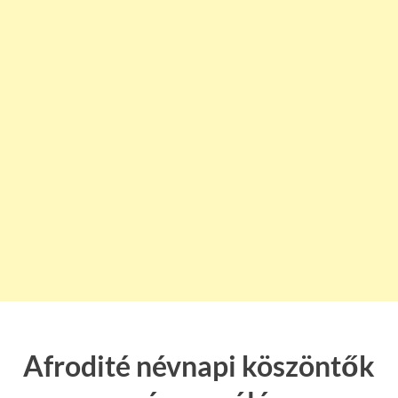
Afrodité névnapi köszöntők