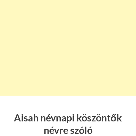
Aisah névnapi köszöntők
névre szóló