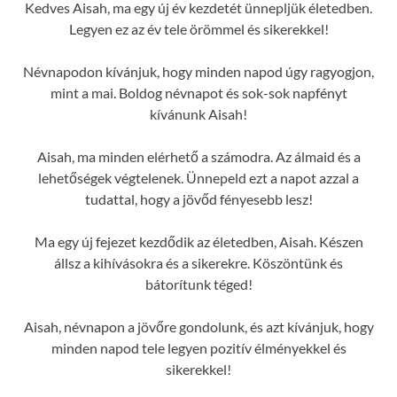
Kedves Aisah, ma egy új év kezdetét ünnepljük életedben.
Legyen ez az év tele örömmel és sikerekkel!
Névnapodon kívánjuk, hogy minden napod úgy ragyogjon,
mint a mai. Boldog névnapot és sok-sok napfényt
kívánunk Aisah!
Aisah, ma minden elérhető a számodra. Az álmaid és a
lehetőségek végtelenek. Ünnepeld ezt a napot azzal a
tudattal, hogy a jövőd fényesebb lesz!
Ma egy új fejezet kezdődik az életedben, Aisah. Készen
állsz a kihívásokra és a sikerekre. Köszöntünk és
bátorítunk téged!
Aisah, névnapon a jövőre gondolunk, és azt kívánjuk, hogy
minden napod tele legyen pozitív élményekkel és
sikerekkel!