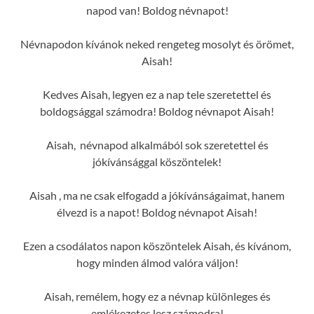
napod van! Boldog névnapot!
Névnapodon kívánok neked rengeteg mosolyt és örömet,
Aisah!
Kedves Aisah, legyen ez a nap tele szeretettel és
boldogsággal számodra! Boldog névnapot Aisah!
Aisah, névnapod alkalmából sok szeretettel és
jókívánsággal köszöntelek!
Aisah , ma ne csak elfogadd a jókívánságaimat, hanem
élvezd is a napot! Boldog névnapot Aisah!
Ezen a csodálatos napon köszöntelek Aisah, és kívánom,
hogy minden álmod valóra váljon!
Aisah, remélem, hogy ez a névnap különleges és
emlékezetes lesz számodra!