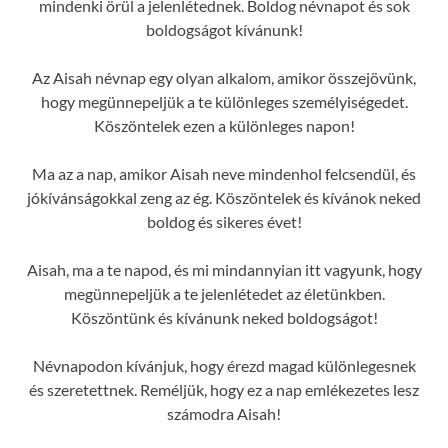
mindenki örül a jelenlétednek. Boldog névnapot és sok
boldogságot kívánunk!
Az Aisah névnap egy olyan alkalom, amikor összejövünk,
hogy megünnepeljük a te különleges személyiségedet.
Köszöntelek ezen a különleges napon!
Ma az a nap, amikor Aisah neve mindenhol felcsendül, és
jókívánságokkal zeng az ég. Köszöntelek és kívánok neked
boldog és sikeres évet!
Aisah, ma a te napod, és mi mindannyian itt vagyunk, hogy
megünnepeljük a te jelenlétedet az életünkben.
Köszöntünk és kívánunk neked boldogságot!
Névnapodon kívánjuk, hogy érezd magad különlegesnek
és szeretettnek. Reméljük, hogy ez a nap emlékezetes lesz
számodra Aisah!