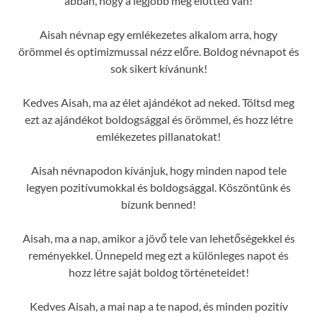
abban, hogy a legjobb még előtted van!
Aisah névnap egy emlékezetes alkalom arra, hogy
örömmel és optimizmussal nézz előre. Boldog névnapot és
sok sikert kívánunk!
Kedves Aisah, ma az élet ajándékot ad neked. Töltsd meg
ezt az ajándékot boldogsággal és örömmel, és hozz létre
emlékezetes pillanatokat!
Aisah névnapodon kívánjuk, hogy minden napod tele
legyen pozitívumokkal és boldogsággal. Köszöntünk és
bízunk benned!
Aisah, ma a nap, amikor a jövő tele van lehetőségekkel és
reményekkel. Ünnepeld meg ezt a különleges napot és
hozz létre saját boldog történeteidet!
Kedves Aisah, a mai nap a te napod, és minden pozitív