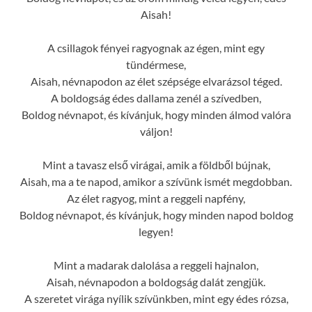
Aisah!
A csillagok fényei ragyognak az égen, mint egy
tündérmese,
Aisah, névnapodon az élet szépsége elvarázsol téged.
A boldogság édes dallama zenél a szívedben,
Boldog névnapot, és kívánjuk, hogy minden álmod valóra
váljon!
Mint a tavasz első virágai, amik a földből bújnak,
Aisah, ma a te napod, amikor a szívünk ismét megdobban.
Az élet ragyog, mint a reggeli napfény,
Boldog névnapot, és kívánjuk, hogy minden napod boldog
legyen!
Mint a madarak dalolása a reggeli hajnalon,
Aisah, névnapodon a boldogság dalát zengjük.
A szeretet virága nyílik szívünkben, mint egy édes rózsa,