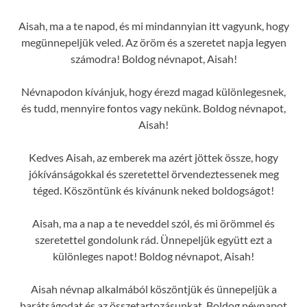
Aisah, ma a te napod, és mi mindannyian itt vagyunk, hogy
megünnepeljük veled. Az öröm és a szeretet napja legyen
számodra! Boldog névnapot, Aisah!
Névnapodon kívánjuk, hogy érezd magad különlegesnek,
és tudd, mennyire fontos vagy nekünk. Boldog névnapot,
Aisah!
Kedves Aisah, az emberek ma azért jöttek össze, hogy
jókívánságokkal és szeretettel örvendeztessenek meg
téged. Köszöntünk és kívánunk neked boldogságot!
Aisah, ma a nap a te neveddel szól, és mi örömmel és
szeretettel gondolunk rád. Ünnepeljük együtt ezt a
különleges napot! Boldog névnapot, Aisah!
Aisah névnap alkalmából köszöntjük és ünnepeljük a
barátságodat és az összetartozásunkat. Boldog névnapot