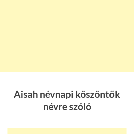
Aisah névnapi köszöntők
névre szóló