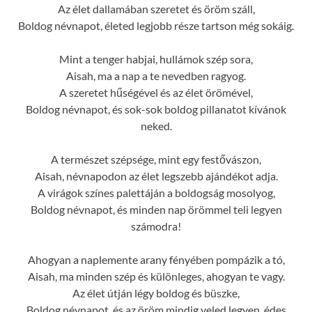
Az élet dallamában szeretet és öröm száll,
Boldog névnapot, életed legjobb része tartson még sokáig.
Mint a tenger habjai, hullámok szép sora,
Aisah, ma a nap a te nevedben ragyog.
A szeretet hűségével és az élet örömével,
Boldog névnapot, és sok-sok boldog pillanatot kívánok
neked.
A természet szépsége, mint egy festővászon,
Aisah, névnapodon az élet legszebb ajándékot adja.
A virágok színes palettáján a boldogság mosolyog,
Boldog névnapot, és minden nap örömmel teli legyen
számodra!
Ahogyan a naplemente arany fényében pompázik a tó,
Aisah, ma minden szép és különleges, ahogyan te vagy.
Az élet útján légy boldog és büszke,
Boldog névnapot, és az öröm mindig veled legyen, édes