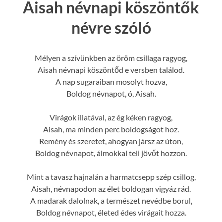
Aisah névnapi köszöntők
névre szóló
Mélyen a szívünkben az öröm csillaga ragyog,
Aisah névnapi köszöntőd e versben találod.
A nap sugaraiban mosolyt hozva,
Boldog névnapot, ó, Aisah.
Virágok illatával, az ég kéken ragyog,
Aisah, ma minden perc boldogságot hoz.
Remény és szeretet, ahogyan jársz az úton,
Boldog névnapot, álmokkal teli jövőt hozzon.
Mint a tavasz hajnalán a harmatcsepp szép csillog,
Aisah, névnapodon az élet boldogan vigyáz rád.
A madarak dalolnak, a természet nevédbe borul,
Boldog névnapot, életed édes virágait hozza.