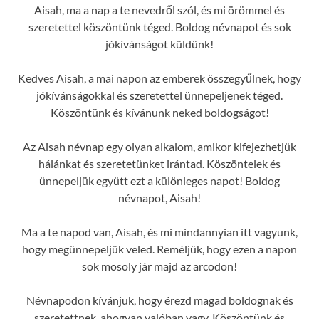
Aisah, ma a nap a te nevedről szól, és mi örömmel és
szeretettel köszöntünk téged. Boldog névnapot és sok
jókívánságot küldünk!
Kedves Aisah, a mai napon az emberek összegyűlnek, hogy
jókívánságokkal és szeretettel ünnepeljenek téged.
Köszöntünk és kívánunk neked boldogságot!
Az Aisah névnap egy olyan alkalom, amikor kifejezhetjük
hálánkat és szeretetünket irántad. Köszöntelek és
ünnepeljük együtt ezt a különleges napot! Boldog
névnapot, Aisah!
Ma a te napod van, Aisah, és mi mindannyian itt vagyunk,
hogy megünnepeljük veled. Reméljük, hogy ezen a napon
sok mosoly jár majd az arcodon!
Névnapodon kívánjuk, hogy érezd magad boldognak és
szeretettnek, ahogyan valóban vagy. Köszöntünk és