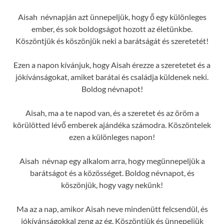
Aisah névnapján azt ünnepeljük, hogy ő egy különleges
ember, és sok boldogságot hozott az életünkbe.
Köszöntjük és köszönjük neki a barátságát és szeretetét!
Ezen a napon kívánjuk, hogy Aisah érezze a szeretetet és a
jókívánságokat, amiket barátai és családja küldenek neki.
Boldog névnapot!
Aisah, ma a te napod van, és a szeretet és az öröm a
körülötted lévő emberek ajándéka számodra. Köszöntelek
ezen a különleges napon!
Aisah névnap egy alkalom arra, hogy megünnepeljük a
barátságot és a közösséget. Boldog névnapot, és
köszönjük, hogy vagy nekünk!
Ma az a nap, amikor Aisah neve mindenütt felcsendül, és
jókívánságokkal zeng az ég. Köszöntjük és ünnepeljük