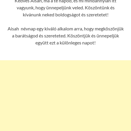
Kedves Aisah, ma a te napod, és mi mindannyian itt
vagyunk, hogy ünnepeljünk veled. Köszöntünk és
kívánunk neked boldogságot és szeretetet!
Aisah névnap egy kiváló alkalom arra, hogy megköszönjük
a barátságod és szereteted. Köszöntjük és ünnepeljük
együtt ezt a különleges napot!