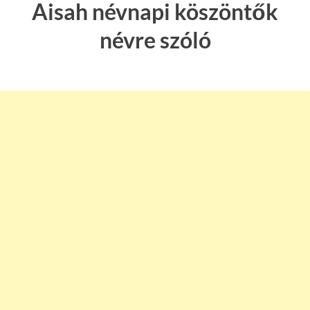
Aisah névnapi köszöntők
névre szóló