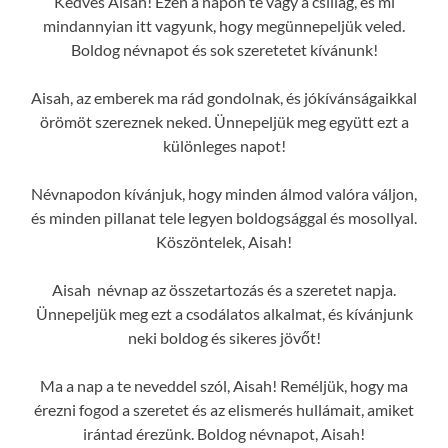
Kedves Aisah! Ezen a napon te vagy a csillag, és mi
mindannyian itt vagyunk, hogy megünnepeljük veled.
Boldog névnapot és sok szeretetet kívánunk!
Aisah, az emberek ma rád gondolnak, és jókívánságaikkal
örömöt szereznek neked. Ünnepeljük meg együtt ezt a
különleges napot!
Névnapodon kívánjuk, hogy minden álmod valóra váljon,
és minden pillanat tele legyen boldogsággal és mosollyal.
Köszöntelek, Aisah!
Aisah névnap az összetartozás és a szeretet napja.
Ünnepeljük meg ezt a csodálatos alkalmat, és kívánjunk
neki boldog és sikeres jövőt!
Ma a nap a te neveddel szól, Aisah! Reméljük, hogy ma
érezni fogod a szeretet és az elismerés hullámait, amiket
irántad érezünk. Boldog névnapot, Aisah!