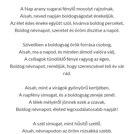
A Nap arany sugarai fénylő mosolyt rajzolnak,
Aisah, neved napján boldogságodat énekeljük.
Az élet édes éneke együtt szól, kívánva boldog perceket,
Boldog névnapot, szeretet és öröm díszítse a napot.
Szívedben a boldogság örök forrása csobog,
Aisah, ma a napod, és minden álmod valóra válj.
A csillagok tündöklő fénye ragyog az égen,
Boldog névnapot, reméljük, hogy szerencsével teli év vár
rád.
Aisah, mint a virágok gyönyörű kertjében,
A napfény simogat, és a boldogság zeneje zenél.
A lélek mélyéről jönnek ezek a szavak,
Boldog névnapot, életed legcsodálatosabb napját!
A szél simogat, mint hűsítő szellő,
Aisah, névnapodon az öröm rózsákká szebb.