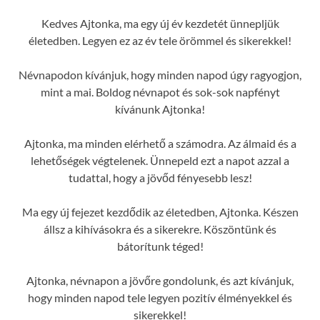
Kedves Ajtonka, ma egy új év kezdetét ünnepljük
életedben. Legyen ez az év tele örömmel és sikerekkel!
Névnapodon kívánjuk, hogy minden napod úgy ragyogjon,
mint a mai. Boldog névnapot és sok-sok napfényt
kívánunk Ajtonka!
Ajtonka, ma minden elérhető a számodra. Az álmaid és a
lehetőségek végtelenek. Ünnepeld ezt a napot azzal a
tudattal, hogy a jövőd fényesebb lesz!
Ma egy új fejezet kezdődik az életedben, Ajtonka. Készen
állsz a kihívásokra és a sikerekre. Köszöntünk és
bátorítunk téged!
Ajtonka, névnapon a jövőre gondolunk, és azt kívánjuk,
hogy minden napod tele legyen pozitív élményekkel és
sikerekkel!