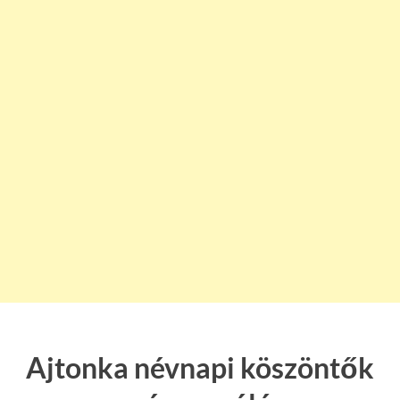
Ajtonka névnapi köszöntők