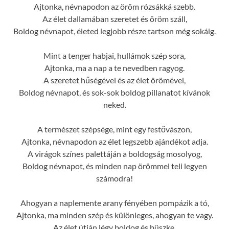
Ajtonka, névnapodon az öröm rózsákká szebb.
Az élet dallamában szeretet és öröm száll,
Boldog névnapot, életed legjobb része tartson még sokáig.
Mint a tenger habjai, hullámok szép sora,
Ajtonka, ma a nap a te nevedben ragyog.
A szeretet hűségével és az élet örömével,
Boldog névnapot, és sok-sok boldog pillanatot kívánok
neked.
A természet szépsége, mint egy festővászon,
Ajtonka, névnapodon az élet legszebb ajándékot adja.
A virágok színes palettáján a boldogság mosolyog,
Boldog névnapot, és minden nap örömmel teli legyen
számodra!
Ahogyan a naplemente arany fényében pompázik a tó,
Ajtonka, ma minden szép és különleges, ahogyan te vagy.
Az élet útján légy boldog és büszke,