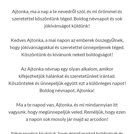
Ajtonka, ma a nap a te nevedről szól, és mi örömmel és
szeretettel köszöntünk téged. Boldog névnapot és sok
jókívánságot küldünk!
Kedves Ajtonka, a mai napon az emberek összegyűlnek,
hogy jókívánságokkal és szeretettel ünnepeljenek téged.
Köszöntünk és kívánunk neked boldogságot!
Az Ajtonka névnap egy olyan alkalom, amikor
kifejezhetjük hálánkat és szeretetünket irántad.
Köszöntelek és ünnepeljük együtt ezt a különleges napot!
Boldog névnapot, Ajtonka!
Ma a te napod van, Ajtonka, és mi mindannyian itt
vagyunk, hogy megünnepeljük veled. Reméljük, hogy ezen
a napon sok mosoly jár majd az arcodon!
Névnapodon kívánjuk, hogy érezd magad boldognak és