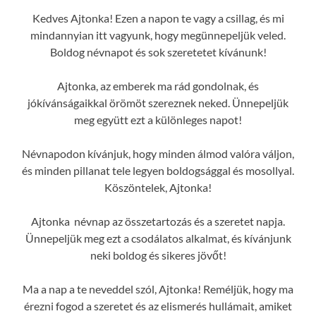
Kedves Ajtonka! Ezen a napon te vagy a csillag, és mi
mindannyian itt vagyunk, hogy megünnepeljük veled.
Boldog névnapot és sok szeretetet kívánunk!
Ajtonka, az emberek ma rád gondolnak, és
jókívánságaikkal örömöt szereznek neked. Ünnepeljük
meg együtt ezt a különleges napot!
Névnapodon kívánjuk, hogy minden álmod valóra váljon,
és minden pillanat tele legyen boldogsággal és mosollyal.
Köszöntelek, Ajtonka!
Ajtonka névnap az összetartozás és a szeretet napja.
Ünnepeljük meg ezt a csodálatos alkalmat, és kívánjunk
neki boldog és sikeres jövőt!
Ma a nap a te neveddel szól, Ajtonka! Reméljük, hogy ma
érezni fogod a szeretet és az elismerés hullámait, amiket