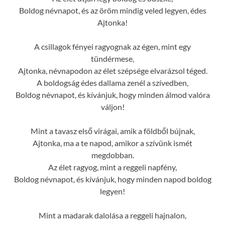
Boldog névnapot, és az öröm mindig veled legyen, édes
Ajtonka!
A csillagok fényei ragyognak az égen, mint egy
tündérmese,
Ajtonka, névnapodon az élet szépsége elvarázsol téged.
A boldogság édes dallama zenél a szívedben,
Boldog névnapot, és kívánjuk, hogy minden álmod valóra
váljon!
Mint a tavasz első virágai, amik a földből bújnak,
Ajtonka, ma a te napod, amikor a szívünk ismét
megdobban.
Az élet ragyog, mint a reggeli napfény,
Boldog névnapot, és kívánjuk, hogy minden napod boldog
legyen!
Mint a madarak dalolása a reggeli hajnalon,