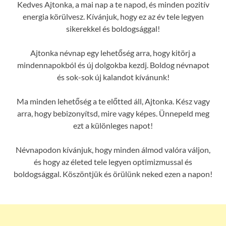
Kedves Ajtonka, a mai nap a te napod, és minden pozitív
energia körülvesz. Kívánjuk, hogy ez az év tele legyen
sikerekkel és boldogsággal!
Ajtonka névnap egy lehetőség arra, hogy kitörj a
mindennapokból és új dolgokba kezdj. Boldog névnapot
és sok-sok új kalandot kívánunk!
Ma minden lehetőség a te előtted áll, Ajtonka. Kész vagy
arra, hogy bebizonyítsd, mire vagy képes. Ünnepeld meg
ezt a különleges napot!
Névnapodon kívánjuk, hogy minden álmod valóra váljon,
és hogy az életed tele legyen optimizmussal és
boldogsággal. Köszöntjük és örülünk neked ezen a napon!