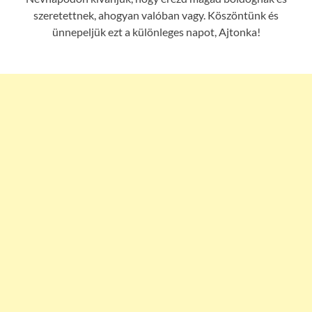
szeretettnek, ahogyan valóban vagy. Köszöntünk és
ünnepeljük ezt a különleges napot, Ajtonka!