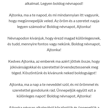
alkalmat. Legyen boldog névnapod!
Ajtonka, ma a te napod, és mi mindannyian itt vagyunk,
hogy megünnepeljük veled. Az öröm és a szeretet napja
legyen számodra! Boldog névnapot, Ajtonka!
Névnapodon kívánjuk, hogy érezd magad különlegesnek,
és tudd, mennyire fontos vagy nekünk. Boldog névnapot,
Ajtonka!
Kedves Ajtonka, az emberek ma azért jöttek össze, hogy
jókívánságokkal és szeretettel örvendeztessenek meg
téged. Köszöntünk és kívánunk neked boldogságot!
Ajtonka, ma a nap a te neveddel szól, és mi örömmel és
szeretettel gondolunk rád. Ünnepeljük együtt ezt a
különleges napot! Boldog névnapot, Ajtonka!
Ajtonka névnap alkalmából köszöntjük és ünnepeljük a