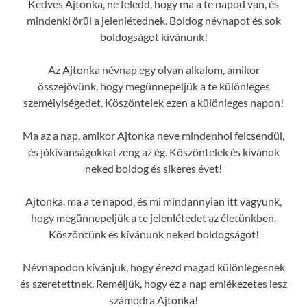
Kedves Ajtonka, ne feledd, hogy ma a te napod van, és
mindenki örül a jelenlétednek. Boldog névnapot és sok
boldogságot kívánunk!
Az Ajtonka névnap egy olyan alkalom, amikor
összejövünk, hogy megünnepeljük a te különleges
személyiségedet. Köszöntelek ezen a különleges napon!
Ma az a nap, amikor Ajtonka neve mindenhol felcsendül,
és jókívánságokkal zeng az ég. Köszöntelek és kívánok
neked boldog és sikeres évet!
Ajtonka, ma a te napod, és mi mindannyian itt vagyunk,
hogy megünnepeljük a te jelenlétedet az életünkben.
Köszöntünk és kívánunk neked boldogságot!
Névnapodon kívánjuk, hogy érezd magad különlegesnek
és szeretettnek. Reméljük, hogy ez a nap emlékezetes lesz
számodra Ajtonka!