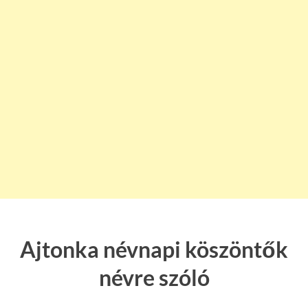
Ajtonka névnapi köszöntők
névre szóló