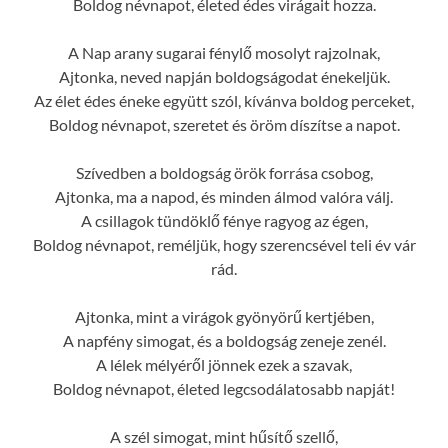
Boldog névnapot, életed édes virágait hozza.
A Nap arany sugarai fénylő mosolyt rajzolnak,
Ajtonka, neved napján boldogságodat énekeljük.
Az élet édes éneke együtt szól, kívánva boldog perceket,
Boldog névnapot, szeretet és öröm díszítse a napot.
Szívedben a boldogság örök forrása csobog,
Ajtonka, ma a napod, és minden álmod valóra válj.
A csillagok tündöklő fénye ragyog az égen,
Boldog névnapot, reméljük, hogy szerencsével teli év vár
rád.
Ajtonka, mint a virágok gyönyörű kertjében,
A napfény simogat, és a boldogság zeneje zenél.
A lélek mélyéről jönnek ezek a szavak,
Boldog névnapot, életed legcsodálatosabb napját!
A szél simogat, mint hűsítő szellő,