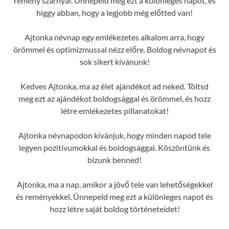
remény szárnyal. Ünnepeld meg ezt a különleges napot, és
higgy abban, hogy a legjobb még előtted van!
Ajtonka névnap egy emlékezetes alkalom arra, hogy
örömmel és optimizmussal nézz előre. Boldog névnapot és
sok sikert kívánunk!
Kedves Ajtonka, ma az élet ajándékot ad neked. Töltsd
meg ezt az ajándékot boldogsággal és örömmel, és hozz
létre emlékezetes pillanatokat!
Ajtonka névnapodon kívánjuk, hogy minden napod tele
legyen pozitívumokkal és boldogsággal. Köszöntünk és
bízunk benned!
Ajtonka, ma a nap, amikor a jövő tele van lehetőségekkel
és reményekkel. Ünnepeld meg ezt a különleges napot és
hozz létre saját boldog történeteidet!