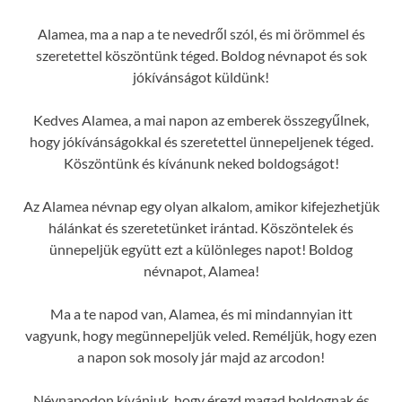
Alamea, ma a nap a te nevedről szól, és mi örömmel és
szeretettel köszöntünk téged. Boldog névnapot és sok
jókívánságot küldünk!
Kedves Alamea, a mai napon az emberek összegyűlnek,
hogy jókívánságokkal és szeretettel ünnepeljenek téged.
Köszöntünk és kívánunk neked boldogságot!
Az Alamea névnap egy olyan alkalom, amikor kifejezhetjük
hálánkat és szeretetünket irántad. Köszöntelek és
ünnepeljük együtt ezt a különleges napot! Boldog
névnapot, Alamea!
Ma a te napod van, Alamea, és mi mindannyian itt
vagyunk, hogy megünnepeljük veled. Reméljük, hogy ezen
a napon sok mosoly jár majd az arcodon!
Névnapodon kívánjuk, hogy érezd magad boldognak és