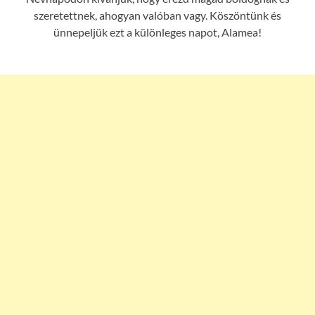
szeretettnek, ahogyan valóban vagy. Köszöntünk és
ünnepeljük ezt a különleges napot, Alamea!