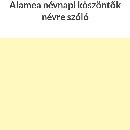
Alamea névnapi köszöntők
névre szóló