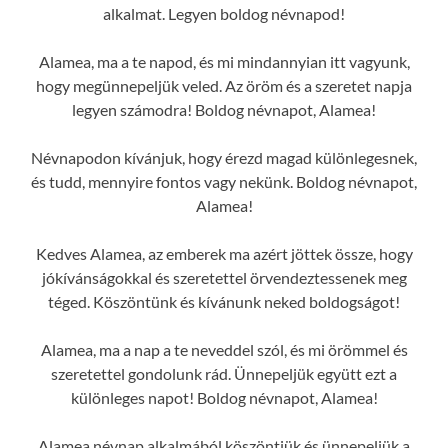
alkalmat. Legyen boldog névnapod!
Alamea, ma a te napod, és mi mindannyian itt vagyunk,
hogy megünnepeljük veled. Az öröm és a szeretet napja
legyen számodra! Boldog névnapot, Alamea!
Névnapodon kívánjuk, hogy érezd magad különlegesnek,
és tudd, mennyire fontos vagy nekünk. Boldog névnapot,
Alamea!
Kedves Alamea, az emberek ma azért jöttek össze, hogy
jókívánságokkal és szeretettel örvendeztessenek meg
téged. Köszöntünk és kívánunk neked boldogságot!
Alamea, ma a nap a te neveddel szól, és mi örömmel és
szeretettel gondolunk rád. Ünnepeljük együtt ezt a
különleges napot! Boldog névnapot, Alamea!
Alamea névnap alkalmából köszöntjük és ünnepeljük a