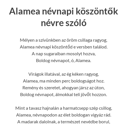
Alamea névnapi köszöntők
névre szóló
Mélyen a szívünkben az öröm csillaga ragyog,
Alamea névnapi köszöntőd e versben találod.
A nap sugaraiban mosolyt hozva,
Boldog névnapot, ó, Alamea.
Virágok illatával, az ég kéken ragyog,
Alamea, ma minden perc boldogságot hoz.
Remény és szeretet, ahogyan jársz az úton,
Boldog névnapot, álmokkal teli jövőt hozzon.
Mint a tavasz hajnalán a harmatcsepp szép csillog,
Alamea, névnapodon az élet boldogan vigyáz rád.
A madarak dalolnak, a természet nevédbe borul,