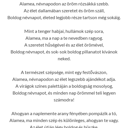
Alamea, névnapodon az öröm rózsákká szebb.
Az élet dallamában szeretet és öröm száll,
Boldog névnapot, életed legjobb része tartson még sokáig.
Mint a tenger habjai, hullámok szép sora,
Alamea, ma a nap a te nevedben ragyog.
A szeretet hűségével és az élet örömével,
Boldog névnapot, és sok-sok boldog pillanatot kívánok
neked.
A természet szépsége, mint egy festővászon,
Alamea, névnapodon az élet legszebb ajándékot adja.
A virágok színes palettáján a boldogság mosolyog,
Boldog névnapot, és minden nap örömmel teli legyen
számodra!
Ahogyan a naplemente arany fényében pompázik a tó,
Alamea, ma minden szép és különleges, ahogyan te vagy.
Az élet útján légy boldog és büszke,