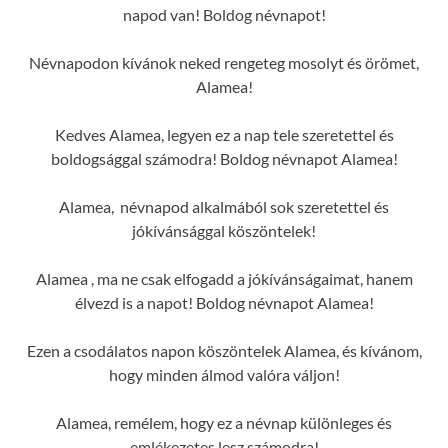
napod van! Boldog névnapot!
Névnapodon kívánok neked rengeteg mosolyt és örömet,
Alamea!
Kedves Alamea, legyen ez a nap tele szeretettel és
boldogsággal számodra! Boldog névnapot Alamea!
Alamea, névnapod alkalmából sok szeretettel és
jókívánsággal köszöntelek!
Alamea , ma ne csak elfogadd a jókívánságaimat, hanem
élvezd is a napot! Boldog névnapot Alamea!
Ezen a csodálatos napon köszöntelek Alamea, és kívánom,
hogy minden álmod valóra váljon!
Alamea, remélem, hogy ez a névnap különleges és
emlékezetes lesz számodra!