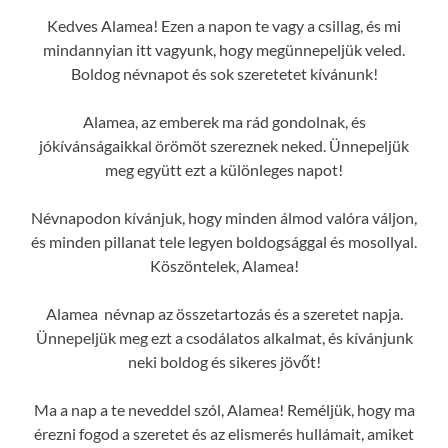
Kedves Alamea! Ezen a napon te vagy a csillag, és mi
mindannyian itt vagyunk, hogy megünnepeljük veled.
Boldog névnapot és sok szeretetet kívánunk!
Alamea, az emberek ma rád gondolnak, és
jókívánságaikkal örömöt szereznek neked. Ünnepeljük
meg együtt ezt a különleges napot!
Névnapodon kívánjuk, hogy minden álmod valóra váljon,
és minden pillanat tele legyen boldogsággal és mosollyal.
Köszöntelek, Alamea!
Alamea névnap az összetartozás és a szeretet napja.
Ünnepeljük meg ezt a csodálatos alkalmat, és kívánjunk
neki boldog és sikeres jövőt!
Ma a nap a te neveddel szól, Alamea! Reméljük, hogy ma
érezni fogod a szeretet és az elismerés hullámait, amiket