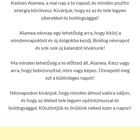
Kedves Alamea, a mai nap a te napod, és minden pozitív
energia körülvesz. Kívánjuk, hogy ez az év tele legyen
sikerekkel és boldogsággal!
Alamea névnap egy lehetőség arra, hogy kitörj a
mindennapokból és új dolgokba kezdj. Boldog névnapot
és sok-sok új kalandot kívánunk!
Ma minden lehetőség a te előtted áll, Alamea. Kész vagy
arra, hogy bebizonyítsd, mire vagy képes. Ünnepeld meg
ezt a különleges napot!
Névnapodon kívánjuk, hogy minden álmod valóra váljon,
és hogy az életed tele legyen optimizmussal és
boldogsággal. Köszöntjük és örülünk neked ezen a napon!