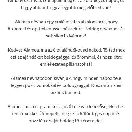
remény szárnyal. Ünnepeld meg ezt a különleges napot, és
higgy abban, hogy a legjobb még előtted van!
Alamea névnap egy emlékezetes alkalom arra, hogy
örömmel és optimizmussal nézz előre. Boldog névnapot és
sok sikert kívánunk!
Kedves Alamea, ma az élet ajándékot ad neked. Töltsd meg
ezt az ajándékot boldogsággal és örömmel, és hozz létre
emlékezetes pillanatokat!
Alamea névnapodon kívánjuk, hogy minden napod tele
legyen pozitívumokkal és boldogsággal. Köszöntünk és
bízunk benned!
Alamea, ma a nap, amikor a jövő tele van lehetőségekkel és
reményekkel. Ünnepeld meg ezt a különleges napot és
hozz létre saját boldog történeteidet!