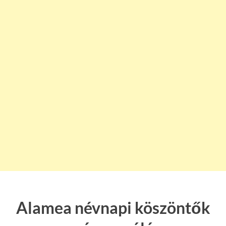
Alamea névnapi köszöntők