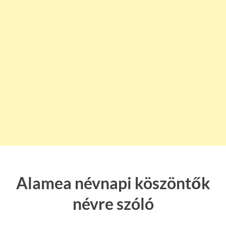
Alamea névnapi köszöntők
névre szóló