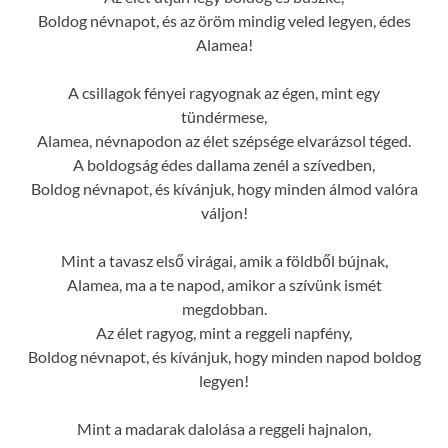
Boldog névnapot, és az öröm mindig veled legyen, édes
Alamea!
A csillagok fényei ragyognak az égen, mint egy
tündérmese,
Alamea, névnapodon az élet szépsége elvarázsol téged.
A boldogság édes dallama zenél a szívedben,
Boldog névnapot, és kívánjuk, hogy minden álmod valóra
váljon!
Mint a tavasz első virágai, amik a földből bújnak,
Alamea, ma a te napod, amikor a szívünk ismét
megdobban.
Az élet ragyog, mint a reggeli napfény,
Boldog névnapot, és kívánjuk, hogy minden napod boldog
legyen!
Mint a madarak dalolása a reggeli hajnalon,