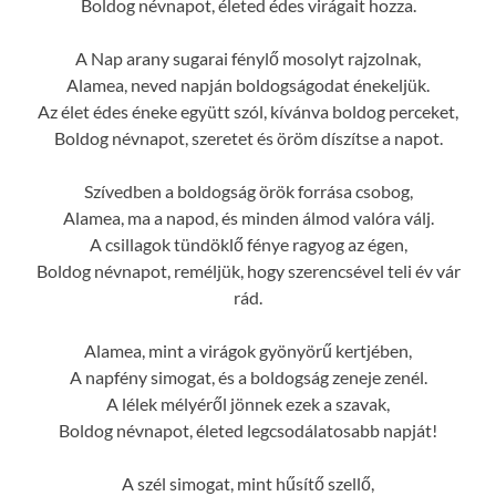
Boldog névnapot, életed édes virágait hozza.
A Nap arany sugarai fénylő mosolyt rajzolnak,
Alamea, neved napján boldogságodat énekeljük.
Az élet édes éneke együtt szól, kívánva boldog perceket,
Boldog névnapot, szeretet és öröm díszítse a napot.
Szívedben a boldogság örök forrása csobog,
Alamea, ma a napod, és minden álmod valóra válj.
A csillagok tündöklő fénye ragyog az égen,
Boldog névnapot, reméljük, hogy szerencsével teli év vár
rád.
Alamea, mint a virágok gyönyörű kertjében,
A napfény simogat, és a boldogság zeneje zenél.
A lélek mélyéről jönnek ezek a szavak,
Boldog névnapot, életed legcsodálatosabb napját!
A szél simogat, mint hűsítő szellő,