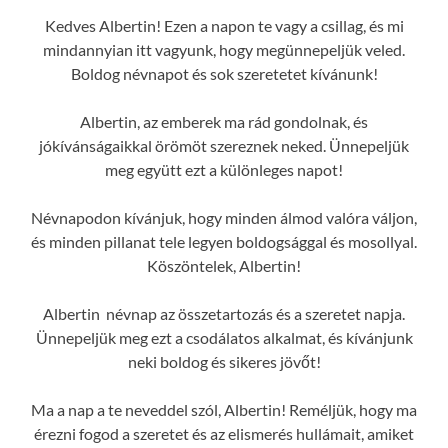
Kedves Albertin! Ezen a napon te vagy a csillag, és mi
mindannyian itt vagyunk, hogy megünnepeljük veled.
Boldog névnapot és sok szeretetet kívánunk!
Albertin, az emberek ma rád gondolnak, és
jókívánságaikkal örömöt szereznek neked. Ünnepeljük
meg együtt ezt a különleges napot!
Névnapodon kívánjuk, hogy minden álmod valóra váljon,
és minden pillanat tele legyen boldogsággal és mosollyal.
Köszöntelek, Albertin!
Albertin névnap az összetartozás és a szeretet napja.
Ünnepeljük meg ezt a csodálatos alkalmat, és kívánjunk
neki boldog és sikeres jövőt!
Ma a nap a te neveddel szól, Albertin! Reméljük, hogy ma
érezni fogod a szeretet és az elismerés hullámait, amiket