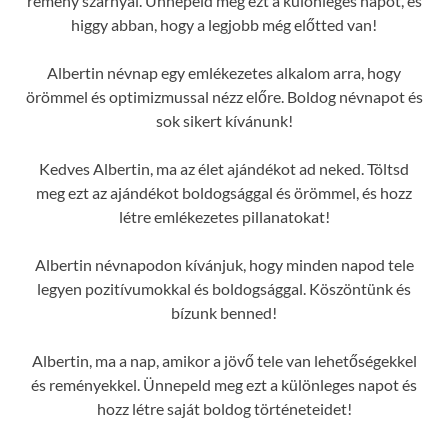
remény szárnyal. Ünnepeld meg ezt a különleges napot, és
higgy abban, hogy a legjobb még előtted van!
Albertin névnap egy emlékezetes alkalom arra, hogy
örömmel és optimizmussal nézz előre. Boldog névnapot és
sok sikert kívánunk!
Kedves Albertin, ma az élet ajándékot ad neked. Töltsd
meg ezt az ajándékot boldogsággal és örömmel, és hozz
létre emlékezetes pillanatokat!
Albertin névnapodon kívánjuk, hogy minden napod tele
legyen pozitívumokkal és boldogsággal. Köszöntünk és
bízunk benned!
Albertin, ma a nap, amikor a jövő tele van lehetőségekkel
és reményekkel. Ünnepeld meg ezt a különleges napot és
hozz létre saját boldog történeteidet!