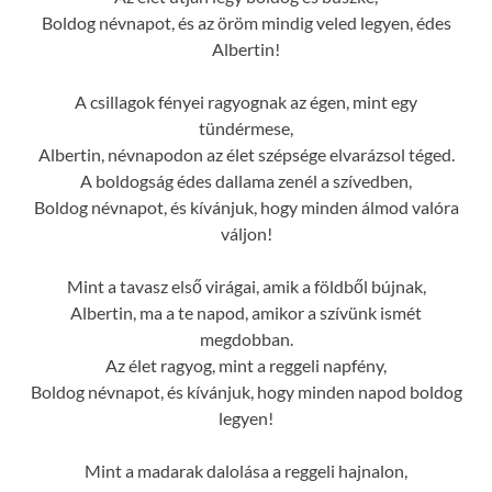
Boldog névnapot, és az öröm mindig veled legyen, édes
Albertin!
A csillagok fényei ragyognak az égen, mint egy
tündérmese,
Albertin, névnapodon az élet szépsége elvarázsol téged.
A boldogság édes dallama zenél a szívedben,
Boldog névnapot, és kívánjuk, hogy minden álmod valóra
váljon!
Mint a tavasz első virágai, amik a földből bújnak,
Albertin, ma a te napod, amikor a szívünk ismét
megdobban.
Az élet ragyog, mint a reggeli napfény,
Boldog névnapot, és kívánjuk, hogy minden napod boldog
legyen!
Mint a madarak dalolása a reggeli hajnalon,