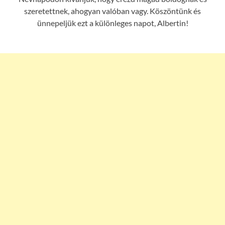
szeretettnek, ahogyan valóban vagy. Köszöntünk és
ünnepeljük ezt a különleges napot, Albertin!