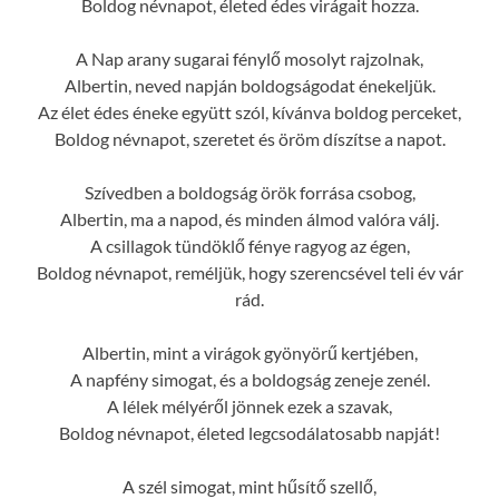
Boldog névnapot, életed édes virágait hozza.
A Nap arany sugarai fénylő mosolyt rajzolnak,
Albertin, neved napján boldogságodat énekeljük.
Az élet édes éneke együtt szól, kívánva boldog perceket,
Boldog névnapot, szeretet és öröm díszítse a napot.
Szívedben a boldogság örök forrása csobog,
Albertin, ma a napod, és minden álmod valóra válj.
A csillagok tündöklő fénye ragyog az égen,
Boldog névnapot, reméljük, hogy szerencsével teli év vár
rád.
Albertin, mint a virágok gyönyörű kertjében,
A napfény simogat, és a boldogság zeneje zenél.
A lélek mélyéről jönnek ezek a szavak,
Boldog névnapot, életed legcsodálatosabb napját!
A szél simogat, mint hűsítő szellő,