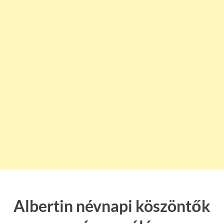
Albertin névnapi köszöntők