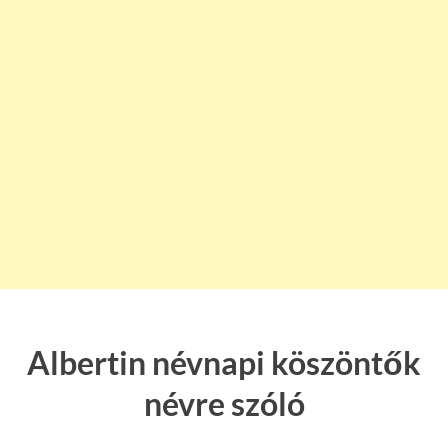
Albertin névnapi köszöntők
névre szóló