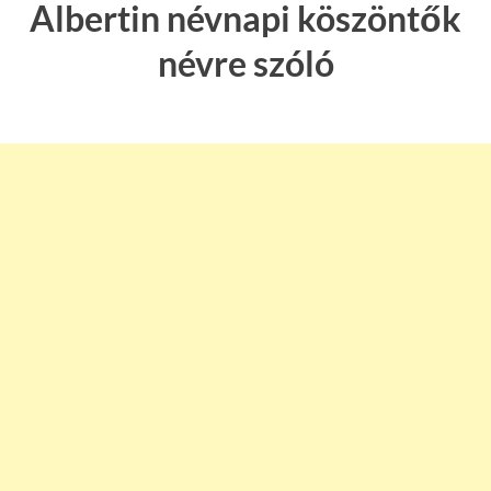
Albertin névnapi köszöntők
névre szóló