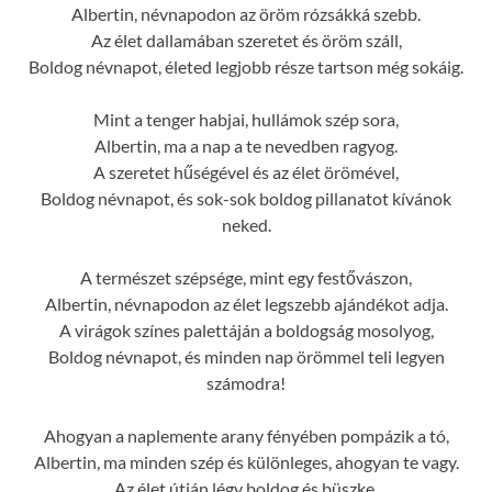
Albertin, névnapodon az öröm rózsákká szebb.
Az élet dallamában szeretet és öröm száll,
Boldog névnapot, életed legjobb része tartson még sokáig.
Mint a tenger habjai, hullámok szép sora,
Albertin, ma a nap a te nevedben ragyog.
A szeretet hűségével és az élet örömével,
Boldog névnapot, és sok-sok boldog pillanatot kívánok
neked.
A természet szépsége, mint egy festővászon,
Albertin, névnapodon az élet legszebb ajándékot adja.
A virágok színes palettáján a boldogság mosolyog,
Boldog névnapot, és minden nap örömmel teli legyen
számodra!
Ahogyan a naplemente arany fényében pompázik a tó,
Albertin, ma minden szép és különleges, ahogyan te vagy.
Az élet útján légy boldog és büszke,