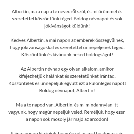
Albertin, ma a nap a te nevedről szól, és mi örömmel és
szeretettel köszöntünk téged. Boldog névnapot és sok
jókívánságot küldünk!
Kedves Albertin, a mai napon az emberek összegyűlnek,
hogy jókívánságokkal és szeretettel ünnepeljenek téged.
Köszöntünk és kívánunk neked boldogságot!
Az Albertin névnap egy olyan alkalom, amikor
kifejezhetjük hálánkat és szeretetünket irántad.
Köszöntelek és ünnepeljük együtt ezt a különleges napot!
Boldog névnapot, Albertin!
Ma a te napod van, Albertin, és mi mindannyian itt
vagyunk, hogy megünnepeljük veled. Reméljük, hogy ezen
a napon sok mosoly jár majd az arcodon!
Névnapodon kívánjuk, hogy érezd magad boldognak és