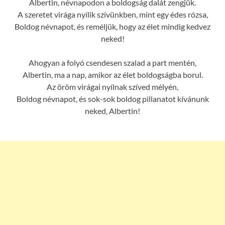
Albertin, névnapodon a boldogság dalát zengjük.
A szeretet virága nyílik szívünkben, mint egy édes rózsa,
Boldog névnapot, és reméljük, hogy az élet mindig kedvez
neked!
Ahogyan a folyó csendesen szalad a part mentén,
Albertin, ma a nap, amikor az élet boldogságba borul.
Az öröm virágai nyílnak szíved mélyén,
Boldog névnapot, és sok-sok boldog pillanatot kívánunk
neked, Albertin!