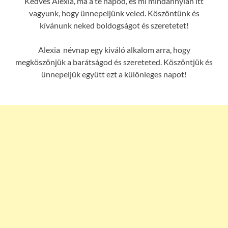
Kedves Alexia, ma a te napod, és mi mindannyian itt
vagyunk, hogy ünnepeljünk veled. Köszöntünk és
kívánunk neked boldogságot és szeretetet!
Alexia névnap egy kiváló alkalom arra, hogy
megköszönjük a barátságod és szereteted. Köszöntjük és
ünnepeljük együtt ezt a különleges napot!