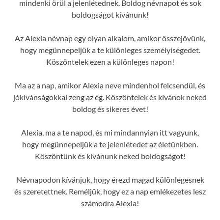
mindenki örül a jelenlétednek. Boldog névnapot és sok
boldogságot kívánunk!
Az Alexia névnap egy olyan alkalom, amikor összejövünk,
hogy megünnepeljük a te különleges személyiségedet.
Köszöntelek ezen a különleges napon!
Ma az a nap, amikor Alexia neve mindenhol felcsendül, és
jókívánságokkal zeng az ég. Köszöntelek és kívánok neked
boldog és sikeres évet!
Alexia, ma a te napod, és mi mindannyian itt vagyunk,
hogy megünnepeljük a te jelenlétedet az életünkben.
Köszöntünk és kívánunk neked boldogságot!
Névnapodon kívánjuk, hogy érezd magad különlegesnek
és szeretettnek. Reméljük, hogy ez a nap emlékezetes lesz
számodra Alexia!