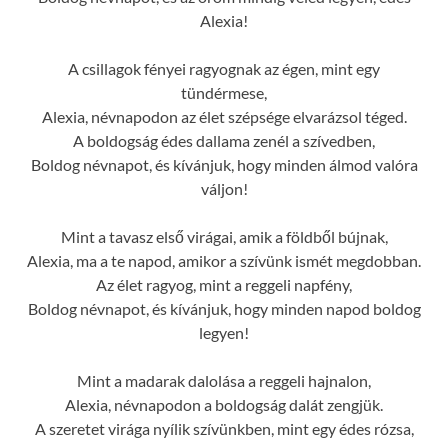
Alexia!
A csillagok fényei ragyognak az égen, mint egy
tündérmese,
Alexia, névnapodon az élet szépsége elvarázsol téged.
A boldogság édes dallama zenél a szívedben,
Boldog névnapot, és kívánjuk, hogy minden álmod valóra
váljon!
Mint a tavasz első virágai, amik a földből bújnak,
Alexia, ma a te napod, amikor a szívünk ismét megdobban.
Az élet ragyog, mint a reggeli napfény,
Boldog névnapot, és kívánjuk, hogy minden napod boldog
legyen!
Mint a madarak dalolása a reggeli hajnalon,
Alexia, névnapodon a boldogság dalát zengjük.
A szeretet virága nyílik szívünkben, mint egy édes rózsa,