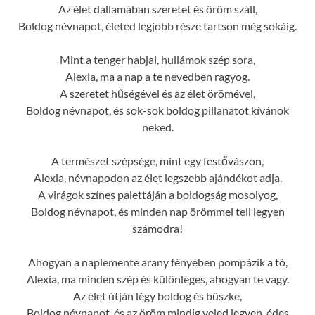
Az élet dallamában szeretet és öröm száll,
Boldog névnapot, életed legjobb része tartson még sokáig.
Mint a tenger habjai, hullámok szép sora,
Alexia, ma a nap a te nevedben ragyog.
A szeretet hűségével és az élet örömével,
Boldog névnapot, és sok-sok boldog pillanatot kívánok
neked.
A természet szépsége, mint egy festővászon,
Alexia, névnapodon az élet legszebb ajándékot adja.
A virágok színes palettáján a boldogság mosolyog,
Boldog névnapot, és minden nap örömmel teli legyen
számodra!
Ahogyan a naplemente arany fényében pompázik a tó,
Alexia, ma minden szép és különleges, ahogyan te vagy.
Az élet útján légy boldog és büszke,
Boldog névnapot, és az öröm mindig veled legyen, édes