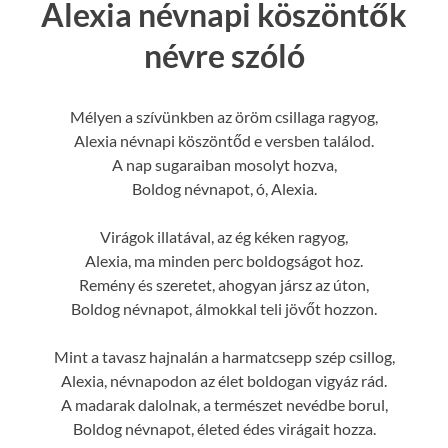
Alexia névnapi köszöntők
névre szóló
Mélyen a szívünkben az öröm csillaga ragyog,
Alexia névnapi köszöntőd e versben találod.
A nap sugaraiban mosolyt hozva,
Boldog névnapot, ó, Alexia.
Virágok illatával, az ég kéken ragyog,
Alexia, ma minden perc boldogságot hoz.
Remény és szeretet, ahogyan jársz az úton,
Boldog névnapot, álmokkal teli jövőt hozzon.
Mint a tavasz hajnalán a harmatcsepp szép csillog,
Alexia, névnapodon az élet boldogan vigyáz rád.
A madarak dalolnak, a természet nevédbe borul,
Boldog névnapot, életed édes virágait hozza.