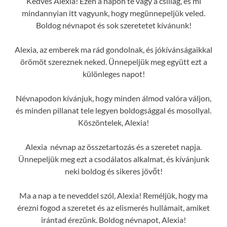
Kedves Alexia! Ezen a napon te vagy a csillag, és mi
mindannyian itt vagyunk, hogy megünnepeljük veled.
Boldog névnapot és sok szeretetet kívánunk!
Alexia, az emberek ma rád gondolnak, és jókívánságaikkal
örömöt szereznek neked. Ünnepeljük meg együtt ezt a
különleges napot!
Névnapodon kívánjuk, hogy minden álmod valóra váljon,
és minden pillanat tele legyen boldogsággal és mosollyal.
Köszöntelek, Alexia!
Alexia névnap az összetartozás és a szeretet napja.
Ünnepeljük meg ezt a csodálatos alkalmat, és kívánjunk
neki boldog és sikeres jövőt!
Ma a nap a te neveddel szól, Alexia! Reméljük, hogy ma
érezni fogod a szeretet és az elismerés hullámait, amiket
irántad érezünk. Boldog névnapot, Alexia!