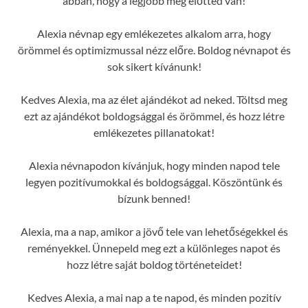
abban, hogy a legjobb még előtted van!
Alexia névnap egy emlékezetes alkalom arra, hogy
örömmel és optimizmussal nézz előre. Boldog névnapot és
sok sikert kívánunk!
Kedves Alexia, ma az élet ajándékot ad neked. Töltsd meg
ezt az ajándékot boldogsággal és örömmel, és hozz létre
emlékezetes pillanatokat!
Alexia névnapodon kívánjuk, hogy minden napod tele
legyen pozitívumokkal és boldogsággal. Köszöntünk és
bízunk benned!
Alexia, ma a nap, amikor a jövő tele van lehetőségekkel és
reményekkel. Ünnepeld meg ezt a különleges napot és
hozz létre saját boldog történeteidet!
Kedves Alexia, a mai nap a te napod, és minden pozitív