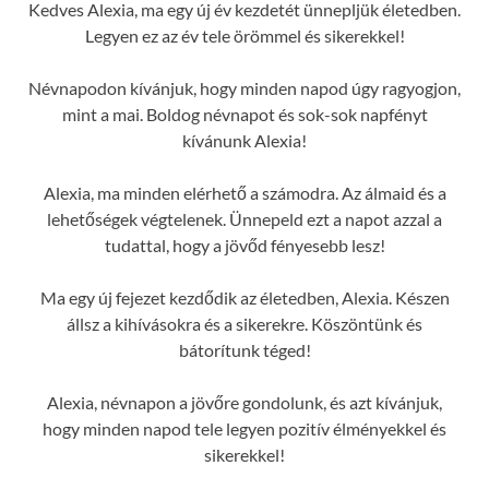
Kedves Alexia, ma egy új év kezdetét ünnepljük életedben.
Legyen ez az év tele örömmel és sikerekkel!
Névnapodon kívánjuk, hogy minden napod úgy ragyogjon,
mint a mai. Boldog névnapot és sok-sok napfényt
kívánunk Alexia!
Alexia, ma minden elérhető a számodra. Az álmaid és a
lehetőségek végtelenek. Ünnepeld ezt a napot azzal a
tudattal, hogy a jövőd fényesebb lesz!
Ma egy új fejezet kezdődik az életedben, Alexia. Készen
állsz a kihívásokra és a sikerekre. Köszöntünk és
bátorítunk téged!
Alexia, névnapon a jövőre gondolunk, és azt kívánjuk,
hogy minden napod tele legyen pozitív élményekkel és
sikerekkel!