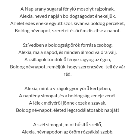
A Nap arany sugarai fénylő mosolyt rajzolnak,
Alexia, neved napján boldogságodat énekeljük.
Az élet édes éneke együtt szól, kívánva boldog perceket,
Boldog névnapot, szeretet és öröm díszítse a napot.
Szívedben a boldogság örök forrása csobog,
Alexia, ma a napod, és minden álmod valóra válj.
A csillagok tündöklő fénye ragyog az égen,
Boldog névnapot, reméljük, hogy szerencsével teli év vár
rád.
Alexia, mint a virágok gyönyörű kertjében,
A napfény simogat, és a boldogság zeneje zenél.
A lélek mélyéről jönnek ezek a szavak,
Boldog névnapot, életed legcsodálatosabb napját!
A szél simogat, mint hűsítő szellő,
Alexia, névnapodon az öröm rózsákká szebb.