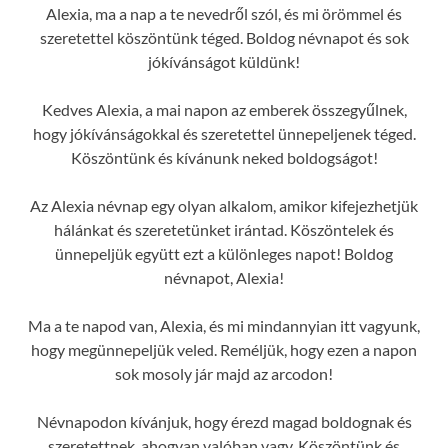
Alexia, ma a nap a te nevedről szól, és mi örömmel és
szeretettel köszöntünk téged. Boldog névnapot és sok
jókívánságot küldünk!
Kedves Alexia, a mai napon az emberek összegyűlnek,
hogy jókívánságokkal és szeretettel ünnepeljenek téged.
Köszöntünk és kívánunk neked boldogságot!
Az Alexia névnap egy olyan alkalom, amikor kifejezhetjük
hálánkat és szeretetünket irántad. Köszöntelek és
ünnepeljük együtt ezt a különleges napot! Boldog
névnapot, Alexia!
Ma a te napod van, Alexia, és mi mindannyian itt vagyunk,
hogy megünnepeljük veled. Reméljük, hogy ezen a napon
sok mosoly jár majd az arcodon!
Névnapodon kívánjuk, hogy érezd magad boldognak és
szeretettnek, ahogyan valóban vagy. Köszöntünk és