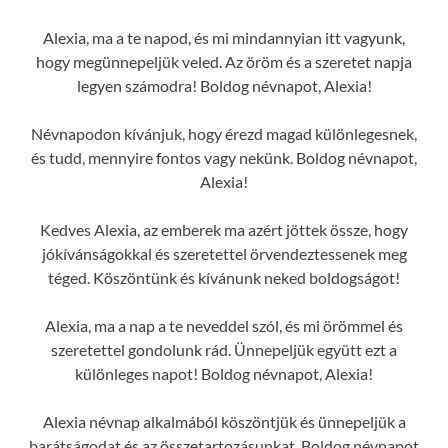
Alexia, ma a te napod, és mi mindannyian itt vagyunk,
hogy megünnepeljük veled. Az öröm és a szeretet napja
legyen számodra! Boldog névnapot, Alexia!
Névnapodon kívánjuk, hogy érezd magad különlegesnek,
és tudd, mennyire fontos vagy nekünk. Boldog névnapot,
Alexia!
Kedves Alexia, az emberek ma azért jöttek össze, hogy
jókívánságokkal és szeretettel örvendeztessenek meg
téged. Köszöntünk és kívánunk neked boldogságot!
Alexia, ma a nap a te neveddel szól, és mi örömmel és
szeretettel gondolunk rád. Ünnepeljük együtt ezt a
különleges napot! Boldog névnapot, Alexia!
Alexia névnap alkalmából köszöntjük és ünnepeljük a
barátságodat és az összetartozásunkat. Boldog névnapot