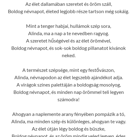
Az élet dallamában szeretet és öröm száll,
Boldog névnapot, életed legjobb része tartson még sokáig.
Mint a tenger habjai, hullámok szép sora,
Alinda, ma a nap a te nevedben ragyog.
A szeretet hűségével és az élet örömével,
Boldog névnapot, és sok-sok boldog pillanatot kívánok
neked.
A természet szépsége, mint egy festővászon,
Alinda, névnapodon az élet legszebb ajándékot adja.
A virágok színes palettáján a boldogság mosolyog,
Boldog névnapot, és minden nap örömmel teli legyen
számodra!
Ahogyan a naplemente arany fényében pompázik a tó,
Alinda, ma minden szép és különleges, ahogyan te vagy.
Az élet útján légy boldog és büszke,
Boldog névnapot, és az öröm mindig veled legyen, édes