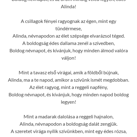
Alinda!
A csillagok fényei ragyognak az égen, mint egy
tündérmese,
Alinda, névnapodon az élet szépsége elvarázsol téged.
A boldogság édes dallama zenél a szívedben,
Boldog névnapot, és kívánjuk, hogy minden álmod valóra
váljon!
Mint a tavasz első virágai, amik a földből bújnak,
Alinda, ma a te napod, amikor a szívünk ismét megdobban.
Az élet ragyog, mint a reggeli napfény,
Boldog névnapot, és kívánjuk, hogy minden napod boldog
legyen!
Mint a madarak dalolása a reggeli hajnalon,
Alinda, névnapodon a boldogság dalát zengjük.
A szeretet virága nyílik szívünkben, mint egy édes rózsa,