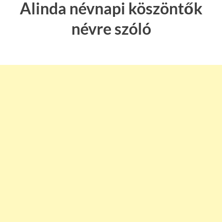
Alinda névnapi köszöntők
névre szóló