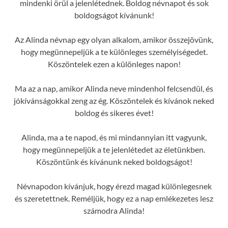
mindenki örül a jelenlétednek. Boldog névnapot és sok
boldogságot kívánunk!
Az Alinda névnap egy olyan alkalom, amikor összejövünk,
hogy megünnepeljük a te különleges személyiségedet.
Köszöntelek ezen a különleges napon!
Ma az a nap, amikor Alinda neve mindenhol felcsendül, és
jókívánságokkal zeng az ég. Köszöntelek és kívánok neked
boldog és sikeres évet!
Alinda, ma a te napod, és mi mindannyian itt vagyunk,
hogy megünnepeljük a te jelenlétedet az életünkben.
Köszöntünk és kívánunk neked boldogságot!
Névnapodon kívánjuk, hogy érezd magad különlegesnek
és szeretettnek. Reméljük, hogy ez a nap emlékezetes lesz
számodra Alinda!