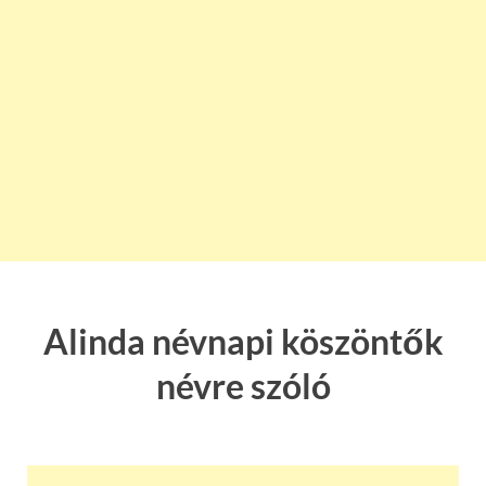
Alinda névnapi köszöntők
névre szóló