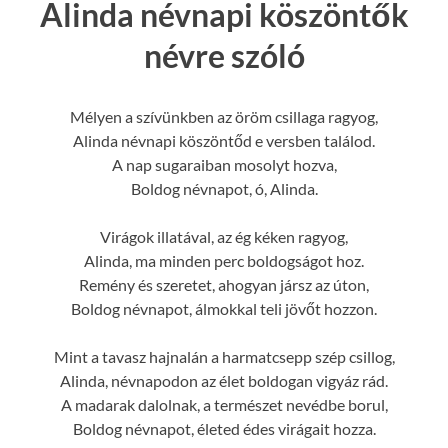
Alinda névnapi köszöntők
névre szóló
Mélyen a szívünkben az öröm csillaga ragyog,
Alinda névnapi köszöntőd e versben találod.
A nap sugaraiban mosolyt hozva,
Boldog névnapot, ó, Alinda.
Virágok illatával, az ég kéken ragyog,
Alinda, ma minden perc boldogságot hoz.
Remény és szeretet, ahogyan jársz az úton,
Boldog névnapot, álmokkal teli jövőt hozzon.
Mint a tavasz hajnalán a harmatcsepp szép csillog,
Alinda, névnapodon az élet boldogan vigyáz rád.
A madarak dalolnak, a természet nevédbe borul,
Boldog névnapot, életed édes virágait hozza.