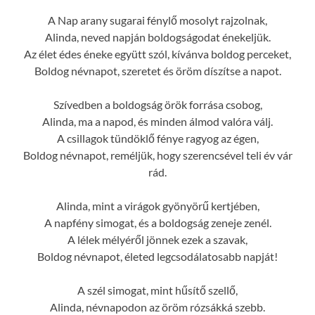
A Nap arany sugarai fénylő mosolyt rajzolnak,
Alinda, neved napján boldogságodat énekeljük.
Az élet édes éneke együtt szól, kívánva boldog perceket,
Boldog névnapot, szeretet és öröm díszítse a napot.
Szívedben a boldogság örök forrása csobog,
Alinda, ma a napod, és minden álmod valóra válj.
A csillagok tündöklő fénye ragyog az égen,
Boldog névnapot, reméljük, hogy szerencsével teli év vár
rád.
Alinda, mint a virágok gyönyörű kertjében,
A napfény simogat, és a boldogság zeneje zenél.
A lélek mélyéről jönnek ezek a szavak,
Boldog névnapot, életed legcsodálatosabb napját!
A szél simogat, mint hűsítő szellő,
Alinda, névnapodon az öröm rózsákká szebb.