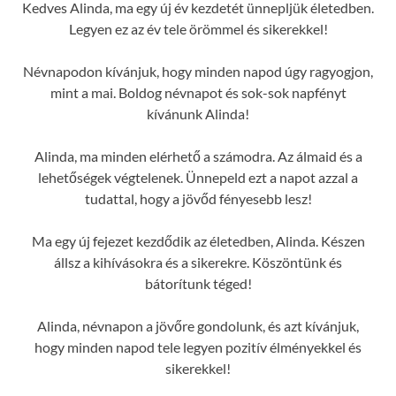
Kedves Alinda, ma egy új év kezdetét ünnepljük életedben.
Legyen ez az év tele örömmel és sikerekkel!
Névnapodon kívánjuk, hogy minden napod úgy ragyogjon,
mint a mai. Boldog névnapot és sok-sok napfényt
kívánunk Alinda!
Alinda, ma minden elérhető a számodra. Az álmaid és a
lehetőségek végtelenek. Ünnepeld ezt a napot azzal a
tudattal, hogy a jövőd fényesebb lesz!
Ma egy új fejezet kezdődik az életedben, Alinda. Készen
állsz a kihívásokra és a sikerekre. Köszöntünk és
bátorítunk téged!
Alinda, névnapon a jövőre gondolunk, és azt kívánjuk,
hogy minden napod tele legyen pozitív élményekkel és
sikerekkel!