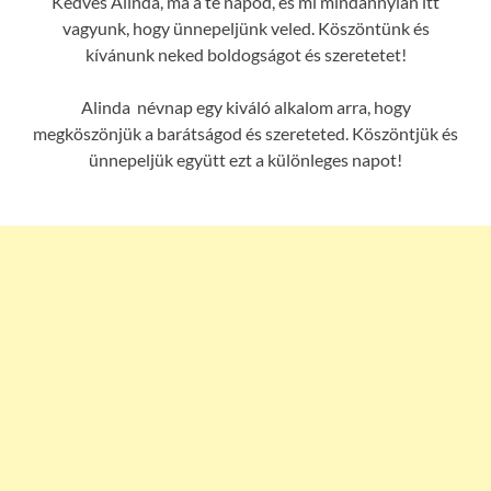
Kedves Alinda, ma a te napod, és mi mindannyian itt
vagyunk, hogy ünnepeljünk veled. Köszöntünk és
kívánunk neked boldogságot és szeretetet!
Alinda névnap egy kiváló alkalom arra, hogy
megköszönjük a barátságod és szereteted. Köszöntjük és
ünnepeljük együtt ezt a különleges napot!