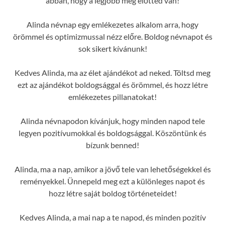
abban, hogy a legjobb még előtted van!
Alinda névnap egy emlékezetes alkalom arra, hogy
örömmel és optimizmussal nézz előre. Boldog névnapot és
sok sikert kívánunk!
Kedves Alinda, ma az élet ajándékot ad neked. Töltsd meg
ezt az ajándékot boldogsággal és örömmel, és hozz létre
emlékezetes pillanatokat!
Alinda névnapodon kívánjuk, hogy minden napod tele
legyen pozitívumokkal és boldogsággal. Köszöntünk és
bízunk benned!
Alinda, ma a nap, amikor a jövő tele van lehetőségekkel és
reményekkel. Ünnepeld meg ezt a különleges napot és
hozz létre saját boldog történeteidet!
Kedves Alinda, a mai nap a te napod, és minden pozitív