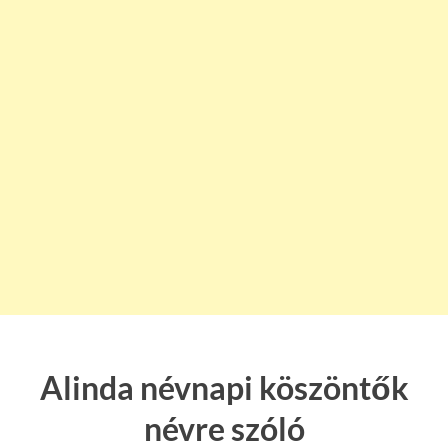
Alinda névnapi köszöntők
névre szóló