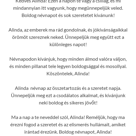
Kedves Alinda! Ezen a napon te vagy a csillag, és mi
mindannyian itt vagyunk, hogy megünnepeljük veled.
Boldog névnapot és sok szeretetet kívánunk!
Alinda, az emberek ma rád gondolnak, és jókívánságaikkal
örömöt szereznek neked. Ünnepeljük meg együtt ezt a
különleges napot!
Névnapodon kívánjuk, hogy minden álmod valóra váljon,
és minden pillanat tele legyen boldogsággal és mosollyal.
Köszöntelek, Alinda!
Alinda névnap az összetartozás és a szeretet napja.
Ünnepeljük meg ezt a csodálatos alkalmat, és kívánjunk
neki boldog és sikeres jövőt!
Ma a nap a te neveddel szól, Alinda! Reméljük, hogy ma
érezni fogod a szeretet és az elismerés hullámait, amiket
irántad érezünk. Boldog névnapot, Alinda!