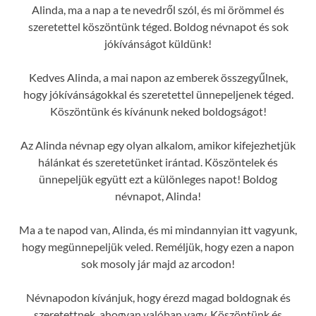
Alinda, ma a nap a te nevedről szól, és mi örömmel és
szeretettel köszöntünk téged. Boldog névnapot és sok
jókívánságot küldünk!
Kedves Alinda, a mai napon az emberek összegyűlnek,
hogy jókívánságokkal és szeretettel ünnepeljenek téged.
Köszöntünk és kívánunk neked boldogságot!
Az Alinda névnap egy olyan alkalom, amikor kifejezhetjük
hálánkat és szeretetünket irántad. Köszöntelek és
ünnepeljük együtt ezt a különleges napot! Boldog
névnapot, Alinda!
Ma a te napod van, Alinda, és mi mindannyian itt vagyunk,
hogy megünnepeljük veled. Reméljük, hogy ezen a napon
sok mosoly jár majd az arcodon!
Névnapodon kívánjuk, hogy érezd magad boldognak és
szeretettnek, ahogyan valóban vagy. Köszöntünk és