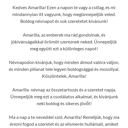
Kedves Amarilla! Ezen a napon te vagy a csillag, és mi
mindannyian itt vagyunk, hogy megünnepeljük veled.
Boldog névnapot és sok szeretetet kívánunk!
Amarilla, az emberek ma rád gondolnak, és
jókívánságaikkal örömöt szereznek neked. Ünnepeljük
meg együtt ezt a különleges napot!
Névnapodon kívánjuk, hogy minden álmod valóra váljon,
és minden pillanat tele legyen boldogsággal és mosollyal.
Köszöntelek, Amarilla!
Amarilla névnap az összetartozás és a szeretet napja.
Ünnepeljük meg ezt a csodálatos alkalmat, és kívánjunk
neki boldog és sikeres jövőt!
Ma a nap a te neveddel szól, Amarilla! Reméljük, hogy ma
érezni fogod a szeretet és az elismerés hullámait, amiket