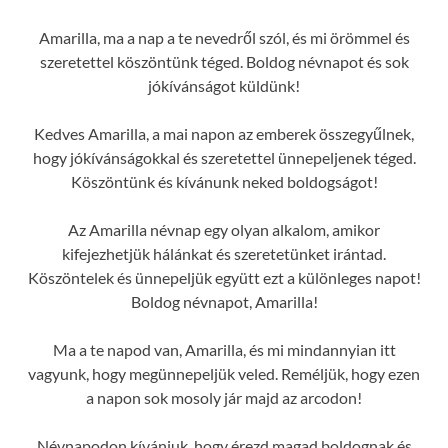
Amarilla, ma a nap a te nevedről szól, és mi örömmel és
szeretettel köszöntünk téged. Boldog névnapot és sok
jókívánságot küldünk!
Kedves Amarilla, a mai napon az emberek összegyűlnek,
hogy jókívánságokkal és szeretettel ünnepeljenek téged.
Köszöntünk és kívánunk neked boldogságot!
Az Amarilla névnap egy olyan alkalom, amikor
kifejezhetjük hálánkat és szeretetünket irántad.
Köszöntelek és ünnepeljük együtt ezt a különleges napot!
Boldog névnapot, Amarilla!
Ma a te napod van, Amarilla, és mi mindannyian itt
vagyunk, hogy megünnepeljük veled. Reméljük, hogy ezen
a napon sok mosoly jár majd az arcodon!
Névnapodon kívánjuk, hogy érezd magad boldognak és