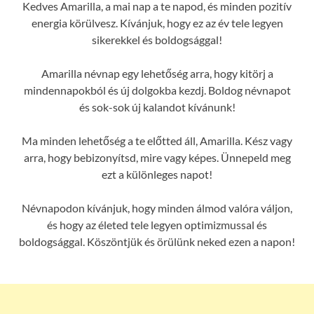
Kedves Amarilla, a mai nap a te napod, és minden pozitív
energia körülvesz. Kívánjuk, hogy ez az év tele legyen
sikerekkel és boldogsággal!
Amarilla névnap egy lehetőség arra, hogy kitörj a
mindennapokból és új dolgokba kezdj. Boldog névnapot
és sok-sok új kalandot kívánunk!
Ma minden lehetőség a te előtted áll, Amarilla. Kész vagy
arra, hogy bebizonyítsd, mire vagy képes. Ünnepeld meg
ezt a különleges napot!
Névnapodon kívánjuk, hogy minden álmod valóra váljon,
és hogy az életed tele legyen optimizmussal és
boldogsággal. Köszöntjük és örülünk neked ezen a napon!