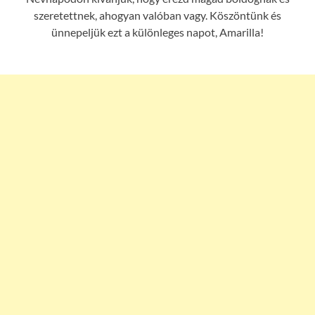
szeretettnek, ahogyan valóban vagy. Köszöntünk és
ünnepeljük ezt a különleges napot, Amarilla!