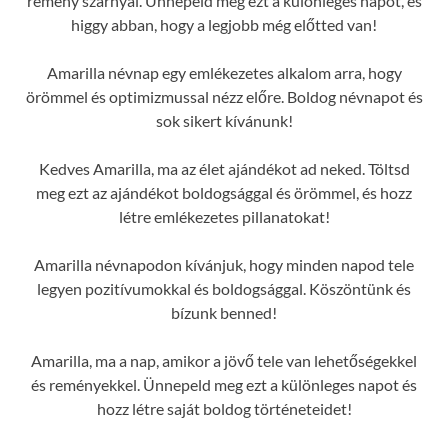
remény szárnyal. Ünnepeld meg ezt a különleges napot, és
higgy abban, hogy a legjobb még előtted van!
Amarilla névnap egy emlékezetes alkalom arra, hogy
örömmel és optimizmussal nézz előre. Boldog névnapot és
sok sikert kívánunk!
Kedves Amarilla, ma az élet ajándékot ad neked. Töltsd
meg ezt az ajándékot boldogsággal és örömmel, és hozz
létre emlékezetes pillanatokat!
Amarilla névnapodon kívánjuk, hogy minden napod tele
legyen pozitívumokkal és boldogsággal. Köszöntünk és
bízunk benned!
Amarilla, ma a nap, amikor a jövő tele van lehetőségekkel
és reményekkel. Ünnepeld meg ezt a különleges napot és
hozz létre saját boldog történeteidet!