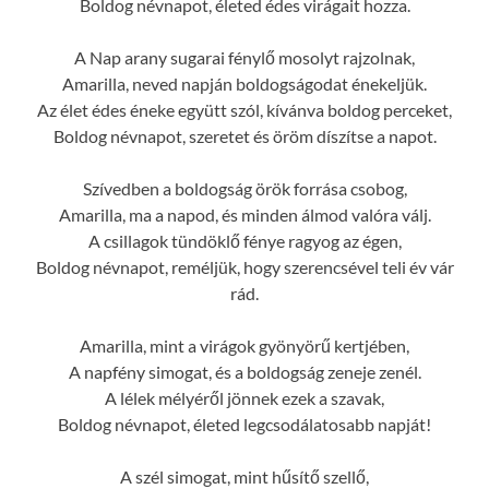
Boldog névnapot, életed édes virágait hozza.
A Nap arany sugarai fénylő mosolyt rajzolnak,
Amarilla, neved napján boldogságodat énekeljük.
Az élet édes éneke együtt szól, kívánva boldog perceket,
Boldog névnapot, szeretet és öröm díszítse a napot.
Szívedben a boldogság örök forrása csobog,
Amarilla, ma a napod, és minden álmod valóra válj.
A csillagok tündöklő fénye ragyog az égen,
Boldog névnapot, reméljük, hogy szerencsével teli év vár
rád.
Amarilla, mint a virágok gyönyörű kertjében,
A napfény simogat, és a boldogság zeneje zenél.
A lélek mélyéről jönnek ezek a szavak,
Boldog névnapot, életed legcsodálatosabb napját!
A szél simogat, mint hűsítő szellő,