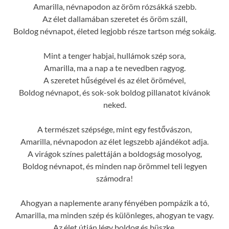
Amarilla, névnapodon az öröm rózsákká szebb.
Az élet dallamában szeretet és öröm száll,
Boldog névnapot, életed legjobb része tartson még sokáig.
Mint a tenger habjai, hullámok szép sora,
Amarilla, ma a nap a te nevedben ragyog.
A szeretet hűségével és az élet örömével,
Boldog névnapot, és sok-sok boldog pillanatot kívánok
neked.
A természet szépsége, mint egy festővászon,
Amarilla, névnapodon az élet legszebb ajándékot adja.
A virágok színes palettáján a boldogság mosolyog,
Boldog névnapot, és minden nap örömmel teli legyen
számodra!
Ahogyan a naplemente arany fényében pompázik a tó,
Amarilla, ma minden szép és különleges, ahogyan te vagy.
Az élet útján légy boldog és büszke,