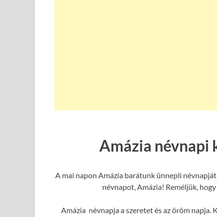
Amázia névnapi 
A mai napon Amázia barátunk ünnepli névnapját, 
névnapot, Amázia! Reméljük, hogy e
Amázia névnapja a szeretet és az öröm napja. K