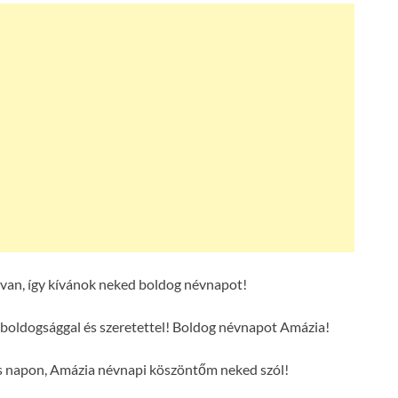
van, így kívánok neked boldog névnapot!
boldogsággal és szeretettel! Boldog névnapot Amázia!
es napon, Amázia névnapi köszöntőm neked szól!