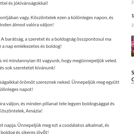
2
ttel és jókívánságokkal!
1
ontjában vagy. Köszöntelek ezen a különleges napon, és
nden álmod valóra váljon!
2
A barátság, a szeretet és a boldogság összpontosul ma
z a nap emlékezetes és boldog!
 és mi mindannyian itt vagyunk, hogy megünnepeljük veled.
s sok szeretetet kívánunk!
nságaikkal örömöt szereznek neked. Ünnepeljük meg együtt
különleges napot!
 váljon, és minden pillanat tele legyen boldogsággal és
Köszöntelek, Amázia!
t napja. Ünnepeljük meg ezt a csodálatos alkalmat, és
 boldog és sikeres jövőt!