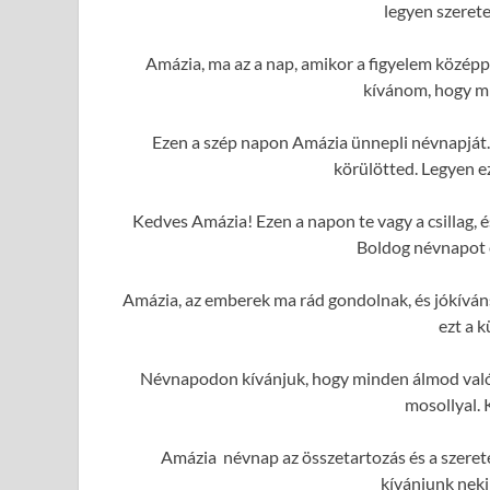
legyen szerete
Amázia, ma az a nap, amikor a figyelem középp
kívánom, hogy mi
Ezen a szép napon Amázia ünnepli névnapját. 
körülötted. Legyen e
Kedves Amázia! Ezen a napon te vagy a csillag,
Boldog névnapot é
Amázia, az emberek ma rád gondolnak, és jókívá
ezt a 
Névnapodon kívánjuk, hogy minden álmod valóra
mosollyal. 
Amázia névnap az összetartozás és a szerete
kívánjunk neki