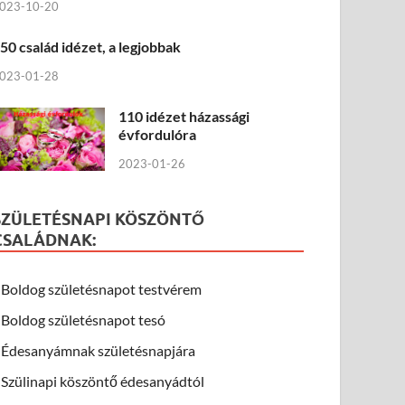
023-10-20
50 család idézet, a legjobbak
023-01-28
110 idézet házassági
évfordulóra
2023-01-26
SZÜLETÉSNAPI KÖSZÖNTŐ
CSALÁDNAK:
Boldog születésnapot testvérem
Boldog születésnapot tesó
Édesanyámnak születésnapjára
Szülinapi köszöntő édesanyádtól