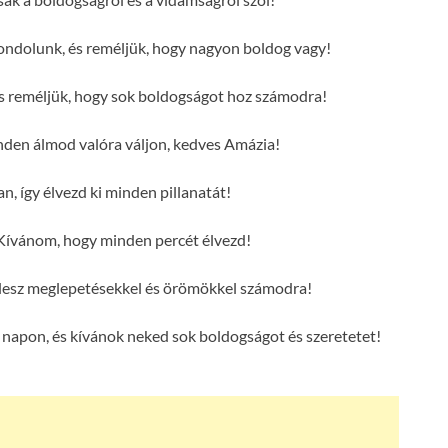
ondolunk, és reméljük, hogy nagyon boldog vagy!
s reméljük, hogy sok boldogságot hoz számodra!
en álmod valóra váljon, kedves Amázia!
n, így élvezd ki minden pillanatát!
Kívánom, hogy minden percét élvezd!
 lesz meglepetésekkel és örömökkel számodra!
napon, és kívánok neked sok boldogságot és szeretetet!