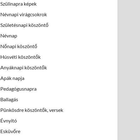
Szülinapra képek
Névnapi virágcsokrok
Születésnapi köszöntő
Névnap
Nőnapi köszöntő
Húsvéti köszöntők
Anyáknapi köszöntők
Apák napja
Pedagógusnapra
Ballagás
Pünkösdre köszöntők, versek
Évnyitó
Esküvőre