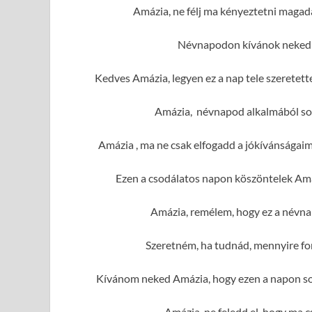
Amázia, ne félj ma kényeztetni magad
Névnapodon kívánok neked 
Kedves Amázia, legyen ez a nap tele szeretet
Amázia, névnapod alkalmából sok 
Amázia , ma ne csak elfogadd a jókívánságai
Ezen a csodálatos napon köszöntelek Amá
Amázia, remélem, hogy ez a névna
Szeretném, ha tudnád, mennyire fo
Kívánom neked Amázia, hogy ezen a napon sok
Amázia, ne feledd el, hogy ma c