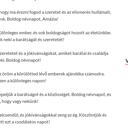
hogy ma érezni fogod a szeretet és az elismerés hullámait,
ünk. Boldog névnapot, Amázia!
lönleges ember, és sok boldogságot hozott az életünkbe.
 neki a barátságát és szeretetét!
eretetet és a jókívánságokat, amiket barátai és családja
ki. Boldog névnapot!
 az öröm a körülötted lévő emberek ajándéka számodra.
zen a különleges napon!
eljük a barátságot és a közösséget. Boldog névnapot, és
, hogy vagy nekünk!
lcsendül, és jókívánságokkal zeng az ég. Köszöntjük és
tt ezt a csodálatos napot!