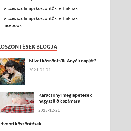
Vicces szülinapi köszöntők férfiaknak
Vicces szülinapi köszöntők férfiaknak
facebook
KÖSZÖNTÉSEK BLOGJA
Mivel köszöntsük Anyák napját?
2024-04-04
Karácsonyi meglepetések
nagyszülők számára
2023-12-21
dventi köszöntések