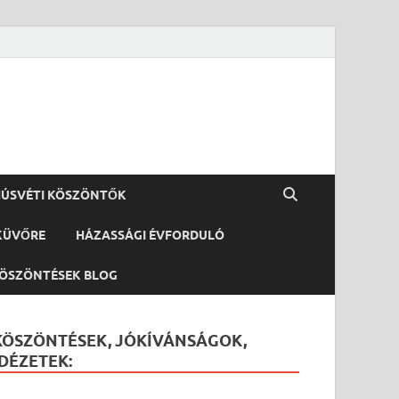
ÚSVÉTI KÖSZÖNTŐK
KÜVŐRE
HÁZASSÁGI ÉVFORDULÓ
ÖSZÖNTÉSEK BLOG
KÖSZÖNTÉSEK, JÓKÍVÁNSÁGOK,
IDÉZETEK: