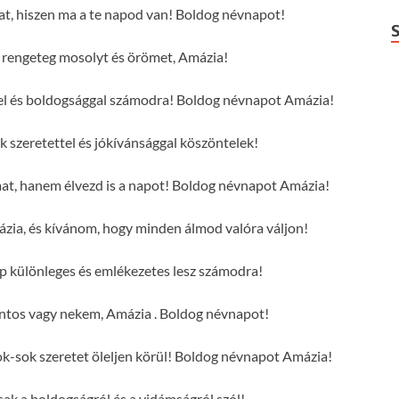
at, hiszen ma a te napod van! Boldog névnapot!
rengeteg mosolyt és örömet, Amázia!
tel és boldogsággal számodra! Boldog névnapot Amázia!
szeretettel és jókívánsággal köszöntelek!
mat, hanem élvezd is a napot! Boldog névnapot Amázia!
zia, és kívánom, hogy minden álmod valóra váljon!
p különleges és emlékezetes lesz számodra!
ntos vagy nekem, Amázia . Boldog névnapot!
-sok szeretet öleljen körül! Boldog névnapot Amázia!
sak a boldogságról és a vidámságról szól!