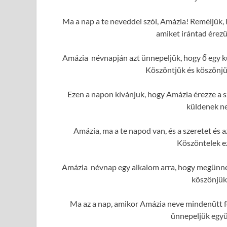
Ma a nap a te neveddel szól, Amázia! Reméljük, 
amiket irántad érez
Amázia névnapján azt ünnepeljük, hogy ő egy kü
Köszöntjük és köszönjük
Ezen a napon kívánjuk, hogy Amázia érezze a sz
küldenek ne
Amázia, ma a te napod van, és a szeretet és
Köszöntelek e
Amázia névnap egy alkalom arra, hogy megünnep
köszönjük
Ma az a nap, amikor Amázia neve mindenütt fe
ünnepeljük együ