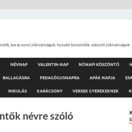
öntők, karácsonyi jókívánságok, húsvéti köszöntők, esküvői jókivánságok.
Ő
NÉVNAP
VALENTIN-NAP
NŐNAPI KÖSZÖNTŐ
H
BALLAGÁSRA
PEDAGÓGUSNAPRA
APÁK NAPJA
ES
MIKULÁS
KARÁCSONY
VERSEK GYEREKEKNEK
K
ntők névre szóló