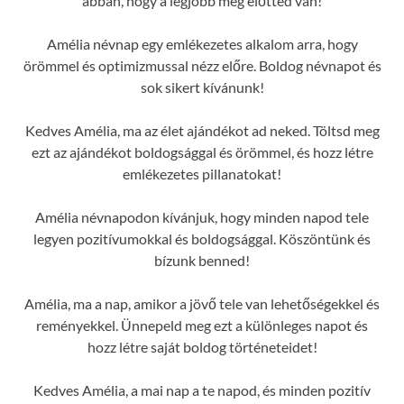
abban, hogy a legjobb még előtted van!
Amélia névnap egy emlékezetes alkalom arra, hogy
örömmel és optimizmussal nézz előre. Boldog névnapot és
sok sikert kívánunk!
Kedves Amélia, ma az élet ajándékot ad neked. Töltsd meg
ezt az ajándékot boldogsággal és örömmel, és hozz létre
emlékezetes pillanatokat!
Amélia névnapodon kívánjuk, hogy minden napod tele
legyen pozitívumokkal és boldogsággal. Köszöntünk és
bízunk benned!
Amélia, ma a nap, amikor a jövő tele van lehetőségekkel és
reményekkel. Ünnepeld meg ezt a különleges napot és
hozz létre saját boldog történeteidet!
Kedves Amélia, a mai nap a te napod, és minden pozitív