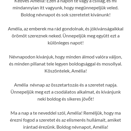
Kedves Amélia! Ezen a napon te vagy a csillag, és mi
mindannyian itt vagyunk, hogy megünnepeljük veled.
Boldog névnapot és sok szeretetet kívánunk!
Amélia, az emberek ma rád gondolnak, és jókívánságaikkal
örömöt szereznek neked. Ünnepeljük meg együtt ezt a
különleges napot!
Névnapodon kívánjuk, hogy minden álmod valóra váljon,
és minden pillanat tele legyen boldogsággal és mosollyal.
Köszöntelek, Amélia!
Amélia névnap az összetartozás és a szeretet napja.
Ünnepeljük meg ezt a csodálatos alkalmat, és kívánjunk
neki boldog és sikeres jövőt!
Ma a nap a te neveddel szól, Amélia! Reméljük, hogy ma
érezni fogod a szeretet és az elismerés hullámait, amiket
irántad érezünk. Boldog névnapot, Amélia!