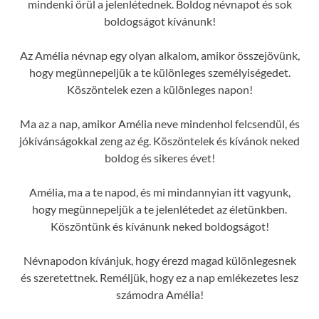
mindenki örül a jelenlétednek. Boldog névnapot és sok
boldogságot kívánunk!
Az Amélia névnap egy olyan alkalom, amikor összejövünk,
hogy megünnepeljük a te különleges személyiségedet.
Köszöntelek ezen a különleges napon!
Ma az a nap, amikor Amélia neve mindenhol felcsendül, és
jókívánságokkal zeng az ég. Köszöntelek és kívánok neked
boldog és sikeres évet!
Amélia, ma a te napod, és mi mindannyian itt vagyunk,
hogy megünnepeljük a te jelenlétedet az életünkben.
Köszöntünk és kívánunk neked boldogságot!
Névnapodon kívánjuk, hogy érezd magad különlegesnek
és szeretettnek. Reméljük, hogy ez a nap emlékezetes lesz
számodra Amélia!