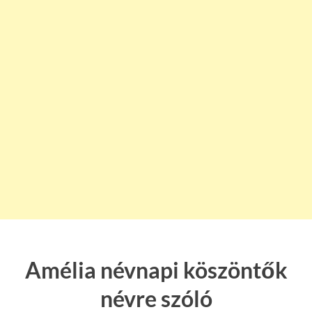
Amélia névnapi köszöntők
névre szóló