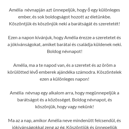
Amélia névnapján azt ünnepeljük, hogy ő egy különleges
ember, és sok boldogságot hozott az életünkbe.
Köszöntjük és köszönjük neki a barátságát és szeretetét!
Ezen a napon kívánjuk, hogy Amélia érezze a szeretetet és
a jókívánságokat, amiket barátai és családja küldenek neki.
Boldog névnapot!
Amélia, ma a te napod van, és a szeretet és az öröm a
körülötted lévő emberek ajándéka számodra. Köszöntelek
ezen a különleges napon!
Amélia névnap egy alkalom arra, hogy megünnepeljük a
barátságot és a közösséget. Boldog névnapot, és
köszönjük, hogy vagy nekünk!
Ma az a nap, amikor Amélia neve mindenütt felcsendül, és
jókívánságokkal zeng az ég. Köszöntjük és ünnepeljük