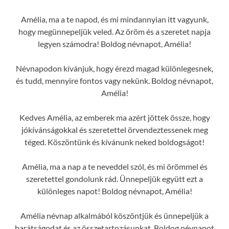
Amélia, ma a te napod, és mi mindannyian itt vagyunk,
hogy megünnepeljük veled. Az öröm és a szeretet napja
legyen számodra! Boldog névnapot, Amélia!
Névnapodon kívánjuk, hogy érezd magad különlegesnek,
és tudd, mennyire fontos vagy nekünk. Boldog névnapot,
Amélia!
Kedves Amélia, az emberek ma azért jöttek össze, hogy
jókívánságokkal és szeretettel örvendeztessenek meg
téged. Köszöntünk és kívánunk neked boldogságot!
Amélia, ma a nap a te neveddel szól, és mi örömmel és
szeretettel gondolunk rád. Ünnepeljük együtt ezt a
különleges napot! Boldog névnapot, Amélia!
Amélia névnap alkalmából köszöntjük és ünnepeljük a
barátságodat és az összetartozásunkat. Boldog névnapot