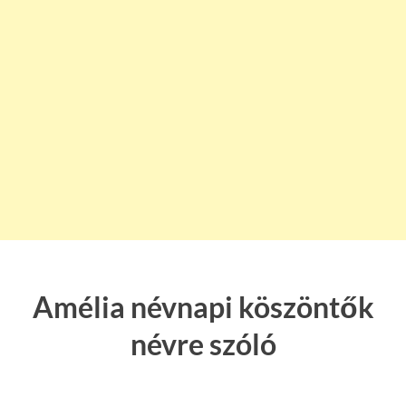
Amélia névnapi köszöntők
névre szóló