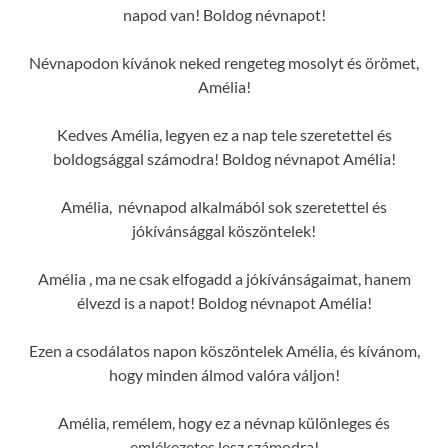
napod van! Boldog névnapot!
Névnapodon kívánok neked rengeteg mosolyt és örömet,
Amélia!
Kedves Amélia, legyen ez a nap tele szeretettel és
boldogsággal számodra! Boldog névnapot Amélia!
Amélia, névnapod alkalmából sok szeretettel és
jókívánsággal köszöntelek!
Amélia , ma ne csak elfogadd a jókívánságaimat, hanem
élvezd is a napot! Boldog névnapot Amélia!
Ezen a csodálatos napon köszöntelek Amélia, és kívánom,
hogy minden álmod valóra váljon!
Amélia, remélem, hogy ez a névnap különleges és
emlékezetes lesz számodra!