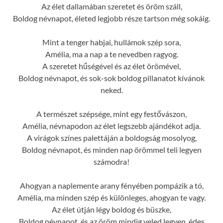
Az élet dallamában szeretet és öröm száll,
Boldog névnapot, életed legjobb része tartson még sokáig.
Mint a tenger habjai, hullámok szép sora,
Amélia, ma a nap a te nevedben ragyog.
A szeretet hűségével és az élet örömével,
Boldog névnapot, és sok-sok boldog pillanatot kívánok
neked.
A természet szépsége, mint egy festővászon,
Amélia, névnapodon az élet legszebb ajándékot adja.
A virágok színes palettáján a boldogság mosolyog,
Boldog névnapot, és minden nap örömmel teli legyen
számodra!
Ahogyan a naplemente arany fényében pompázik a tó,
Amélia, ma minden szép és különleges, ahogyan te vagy.
Az élet útján légy boldog és büszke,
Boldog névnapot, és az öröm mindig veled legyen, édes