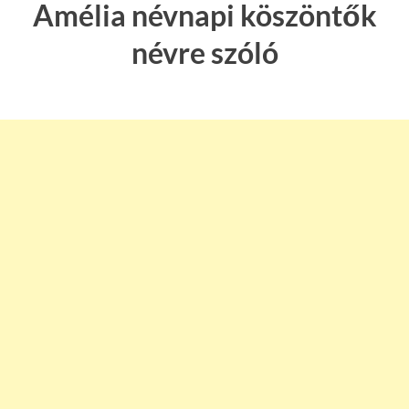
Amélia névnapi köszöntők
névre szóló