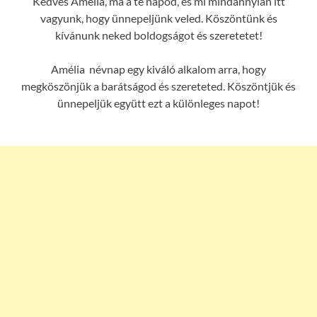
Kedves Amélia, ma a te napod, és mi mindannyian itt
vagyunk, hogy ünnepeljünk veled. Köszöntünk és
kívánunk neked boldogságot és szeretetet!
Amélia névnap egy kiváló alkalom arra, hogy
megköszönjük a barátságod és szereteted. Köszöntjük és
ünnepeljük együtt ezt a különleges napot!