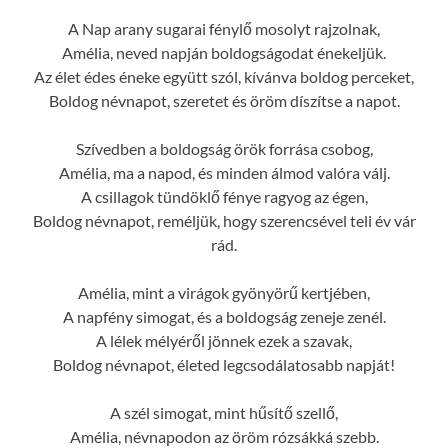
A Nap arany sugarai fénylő mosolyt rajzolnak,
Amélia, neved napján boldogságodat énekeljük.
Az élet édes éneke együtt szól, kívánva boldog perceket,
Boldog névnapot, szeretet és öröm díszítse a napot.
Szívedben a boldogság örök forrása csobog,
Amélia, ma a napod, és minden álmod valóra válj.
A csillagok tündöklő fénye ragyog az égen,
Boldog névnapot, reméljük, hogy szerencsével teli év vár
rád.
Amélia, mint a virágok gyönyörű kertjében,
A napfény simogat, és a boldogság zeneje zenél.
A lélek mélyéről jönnek ezek a szavak,
Boldog névnapot, életed legcsodálatosabb napját!
A szél simogat, mint hűsítő szellő,
Amélia, névnapodon az öröm rózsákká szebb.