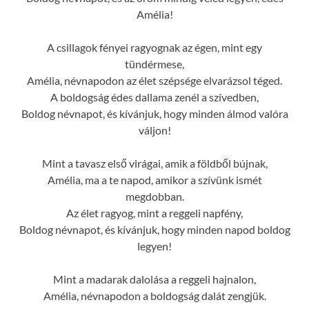
Amélia!
A csillagok fényei ragyognak az égen, mint egy
tündérmese,
Amélia, névnapodon az élet szépsége elvarázsol téged.
A boldogság édes dallama zenél a szívedben,
Boldog névnapot, és kívánjuk, hogy minden álmod valóra
váljon!
Mint a tavasz első virágai, amik a földből bújnak,
Amélia, ma a te napod, amikor a szívünk ismét
megdobban.
Az élet ragyog, mint a reggeli napfény,
Boldog névnapot, és kívánjuk, hogy minden napod boldog
legyen!
Mint a madarak dalolása a reggeli hajnalon,
Amélia, névnapodon a boldogság dalát zengjük.