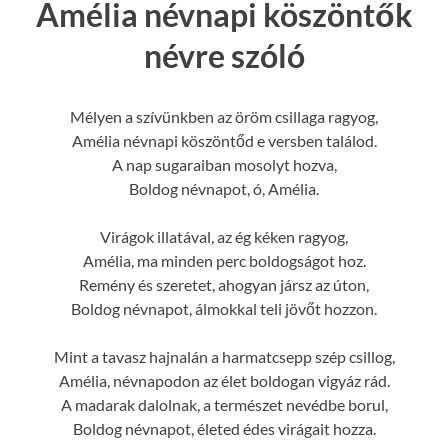
Amélia névnapi köszöntők
névre szóló
Mélyen a szívünkben az öröm csillaga ragyog,
Amélia névnapi köszöntőd e versben találod.
A nap sugaraiban mosolyt hozva,
Boldog névnapot, ó, Amélia.
Virágok illatával, az ég kéken ragyog,
Amélia, ma minden perc boldogságot hoz.
Remény és szeretet, ahogyan jársz az úton,
Boldog névnapot, álmokkal teli jövőt hozzon.
Mint a tavasz hajnalán a harmatcsepp szép csillog,
Amélia, névnapodon az élet boldogan vigyáz rád.
A madarak dalolnak, a természet nevédbe borul,
Boldog névnapot, életed édes virágait hozza.