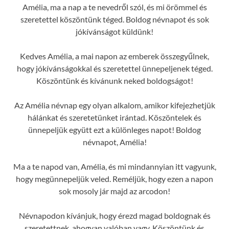
Amélia, ma a nap a te nevedről szól, és mi örömmel és
szeretettel köszöntünk téged. Boldog névnapot és sok
jókívánságot küldünk!
Kedves Amélia, a mai napon az emberek összegyűlnek,
hogy jókívánságokkal és szeretettel ünnepeljenek téged.
Köszöntünk és kívánunk neked boldogságot!
Az Amélia névnap egy olyan alkalom, amikor kifejezhetjük
hálánkat és szeretetünket irántad. Köszöntelek és
ünnepeljük együtt ezt a különleges napot! Boldog
névnapot, Amélia!
Ma a te napod van, Amélia, és mi mindannyian itt vagyunk,
hogy megünnepeljük veled. Reméljük, hogy ezen a napon
sok mosoly jár majd az arcodon!
Névnapodon kívánjuk, hogy érezd magad boldognak és
szeretettnek, ahogyan valóban vagy. Köszöntünk és