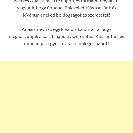
Kedves Anaisz, ma a te napod, és mi mindannyian itt
vagyunk, hogy ünnepeljünk veled. Köszöntünk és
kívánunk neked boldogságot és szeretetet!
Anaisz névnap egy kiváló alkalom arra, hogy
megköszönjük a barátságod és szereteted. Köszöntjük és
ünnepeljük együtt ezt a különleges napot!