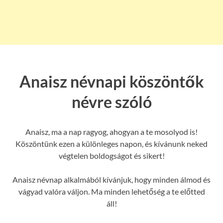
Anaisz névnapi köszöntők
névre szóló
Anaisz, ma a nap ragyog, ahogyan a te mosolyod is!
Köszöntünk ezen a különleges napon, és kívánunk neked
végtelen boldogságot és sikert!
Anaisz névnap alkalmából kívánjuk, hogy minden álmod és
vágyad valóra váljon. Ma minden lehetőség a te előtted
áll!