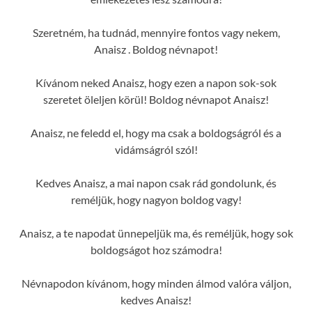
Szeretném, ha tudnád, mennyire fontos vagy nekem,
Anaisz . Boldog névnapot!
Kívánom neked Anaisz, hogy ezen a napon sok-sok
szeretet öleljen körül! Boldog névnapot Anaisz!
Anaisz, ne feledd el, hogy ma csak a boldogságról és a
vidámságról szól!
Kedves Anaisz, a mai napon csak rád gondolunk, és
reméljük, hogy nagyon boldog vagy!
Anaisz, a te napodat ünnepeljük ma, és reméljük, hogy sok
boldogságot hoz számodra!
Névnapodon kívánom, hogy minden álmod valóra váljon,
kedves Anaisz!