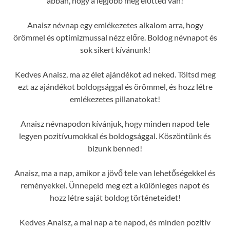
abban, hogy a legjobb még előtted van!
Anaisz névnap egy emlékezetes alkalom arra, hogy
örömmel és optimizmussal nézz előre. Boldog névnapot és
sok sikert kívánunk!
Kedves Anaisz, ma az élet ajándékot ad neked. Töltsd meg
ezt az ajándékot boldogsággal és örömmel, és hozz létre
emlékezetes pillanatokat!
Anaisz névnapodon kívánjuk, hogy minden napod tele
legyen pozitívumokkal és boldogsággal. Köszöntünk és
bízunk benned!
Anaisz, ma a nap, amikor a jövő tele van lehetőségekkel és
reményekkel. Ünnepeld meg ezt a különleges napot és
hozz létre saját boldog történeteidet!
Kedves Anaisz, a mai nap a te napod, és minden pozitív