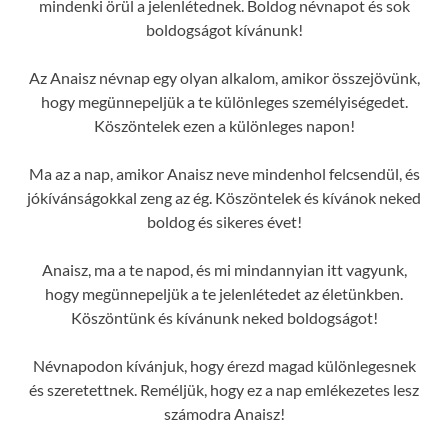
mindenki örül a jelenlétednek. Boldog névnapot és sok
boldogságot kívánunk!
Az Anaisz névnap egy olyan alkalom, amikor összejövünk,
hogy megünnepeljük a te különleges személyiségedet.
Köszöntelek ezen a különleges napon!
Ma az a nap, amikor Anaisz neve mindenhol felcsendül, és
jókívánságokkal zeng az ég. Köszöntelek és kívánok neked
boldog és sikeres évet!
Anaisz, ma a te napod, és mi mindannyian itt vagyunk,
hogy megünnepeljük a te jelenlétedet az életünkben.
Köszöntünk és kívánunk neked boldogságot!
Névnapodon kívánjuk, hogy érezd magad különlegesnek
és szeretettnek. Reméljük, hogy ez a nap emlékezetes lesz
számodra Anaisz!