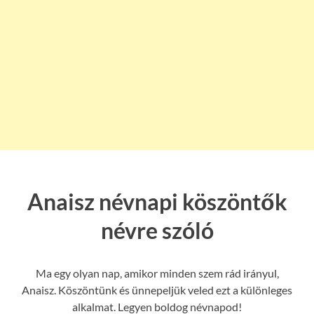
Anaisz névnapi köszöntők
névre szóló
Ma egy olyan nap, amikor minden szem rád irányul,
Anaisz. Köszöntünk és ünnepeljük veled ezt a különleges
alkalmat. Legyen boldog névnapod!