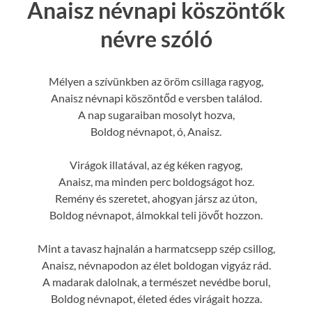
Anaisz névnapi köszöntők
névre szóló
Mélyen a szívünkben az öröm csillaga ragyog,
Anaisz névnapi köszöntőd e versben találod.
A nap sugaraiban mosolyt hozva,
Boldog névnapot, ó, Anaisz.
Virágok illatával, az ég kéken ragyog,
Anaisz, ma minden perc boldogságot hoz.
Remény és szeretet, ahogyan jársz az úton,
Boldog névnapot, álmokkal teli jövőt hozzon.
Mint a tavasz hajnalán a harmatcsepp szép csillog,
Anaisz, névnapodon az élet boldogan vigyáz rád.
A madarak dalolnak, a természet nevédbe borul,
Boldog névnapot, életed édes virágait hozza.