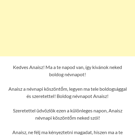
Kedves Anaisz! Ma a te napod van, így kívánok neked
boldog névnapot!
Anaisz a névnapi köszöntőm, legyen ma tele boldogsággal
és szeretettel! Boldog névnapot Anaisz!
Szeretettel üdvözlök ezen a különleges napon, Anaisz
névnapi köszöntőm neked szól!
Anaisz, ne félj ma kényeztetni magadat, hiszen ma a te