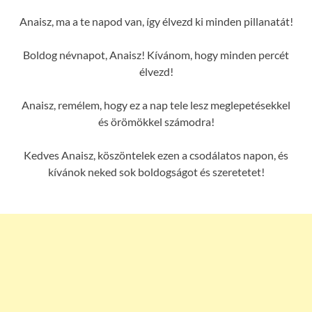
Anaisz, ma a te napod van, így élvezd ki minden pillanatát!
Boldog névnapot, Anaisz! Kívánom, hogy minden percét
élvezd!
Anaisz, remélem, hogy ez a nap tele lesz meglepetésekkel
és örömökkel számodra!
Kedves Anaisz, köszöntelek ezen a csodálatos napon, és
kívánok neked sok boldogságot és szeretetet!