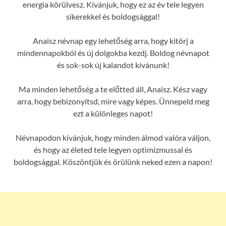
energia körülvesz. Kívánjuk, hogy ez az év tele legyen
sikerekkel és boldogsággal!
Anaisz névnap egy lehetőség arra, hogy kitörj a
mindennapokból és új dolgokba kezdj. Boldog névnapot
és sok-sok új kalandot kívánunk!
Ma minden lehetőség a te előtted áll, Anaisz. Kész vagy
arra, hogy bebizonyítsd, mire vagy képes. Ünnepeld meg
ezt a különleges napot!
Névnapodon kívánjuk, hogy minden álmod valóra váljon,
és hogy az életed tele legyen optimizmussal és
boldogsággal. Köszöntjük és örülünk neked ezen a napon!