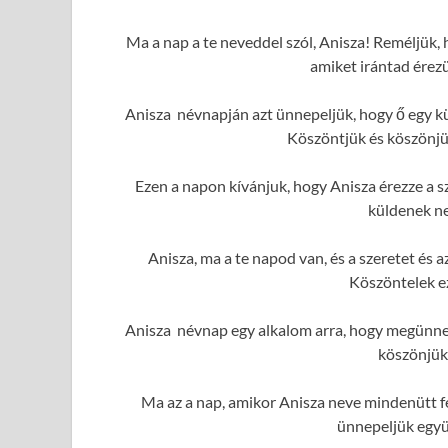
Ma a nap a te neveddel szól, Anisza! Reméljük, 
amiket irántad érez
Anisza névnapján azt ünnepeljük, hogy ő egy kü
Köszöntjük és köszönjük
Ezen a napon kívánjuk, hogy Anisza érezze a sz
küldenek ne
Anisza, ma a te napod van, és a szeretet és
Köszöntelek e
Anisza névnap egy alkalom arra, hogy megünnep
köszönjük
Ma az a nap, amikor Anisza neve mindenütt fe
ünnepeljük együ