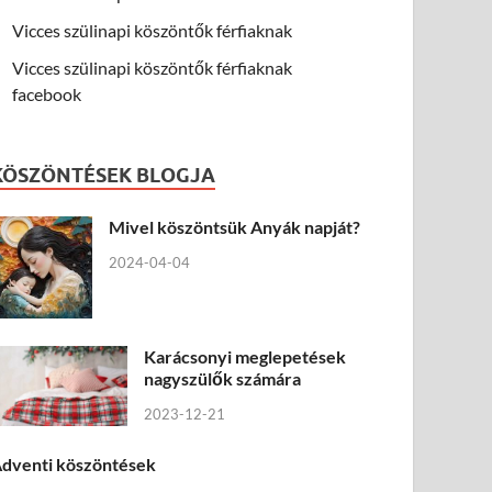
Vicces szülinapi köszöntők férfiaknak
Vicces szülinapi köszöntők férfiaknak
facebook
KÖSZÖNTÉSEK BLOGJA
Mivel köszöntsük Anyák napját?
2024-04-04
Karácsonyi meglepetések
nagyszülők számára
2023-12-21
dventi köszöntések