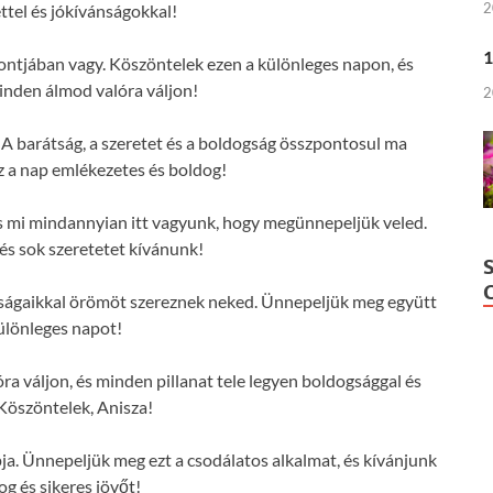
2
ttel és jókívánságokkal!
1
pontjában vagy. Köszöntelek ezen a különleges napon, és
nden álmod valóra váljon!
2
 A barátság, a szeretet és a boldogság összpontosul ma
z a nap emlékezetes és boldog!
 és mi mindannyian itt vagyunk, hogy megünnepeljük veled.
s sok szeretetet kívánunk!
nságaikkal örömöt szereznek neked. Ünnepeljük meg együtt
különleges napot!
 váljon, és minden pillanat tele legyen boldogsággal és
 Köszöntelek, Anisza!
ja. Ünnepeljük meg ezt a csodálatos alkalmat, és kívánjunk
og és sikeres jövőt!