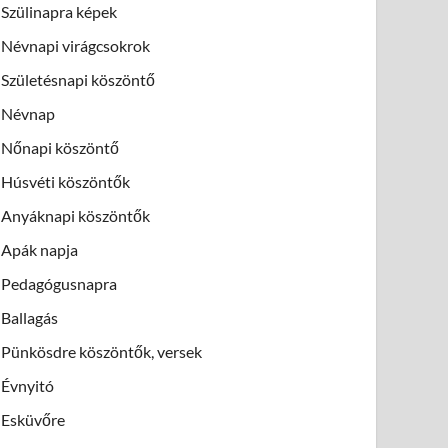
Szülinapra képek
Névnapi virágcsokrok
Születésnapi köszöntő
Névnap
Nőnapi köszöntő
Húsvéti köszöntők
Anyáknapi köszöntők
Apák napja
Pedagógusnapra
Ballagás
Pünkösdre köszöntők, versek
Évnyitó
Esküvőre