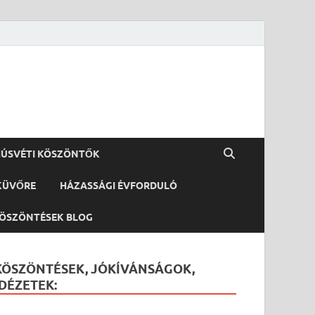
ÚSVÉTI KÖSZÖNTŐK
KÜVŐRE
HÁZASSÁGI ÉVFORDULÓ
ÖSZÖNTÉSEK BLOG
KÖSZÖNTÉSEK, JÓKÍVÁNSÁGOK,
IDÉZETEK: