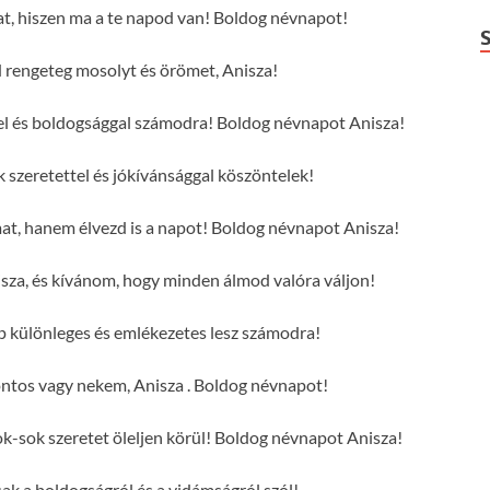
at, hiszen ma a te napod van! Boldog névnapot!
rengeteg mosolyt és örömet, Anisza!
ttel és boldogsággal számodra! Boldog névnapot Anisza!
szeretettel és jókívánsággal köszöntelek!
mat, hanem élvezd is a napot! Boldog névnapot Anisza!
sza, és kívánom, hogy minden álmod valóra váljon!
p különleges és emlékezetes lesz számodra!
ntos vagy nekem, Anisza . Boldog névnapot!
-sok szeretet öleljen körül! Boldog névnapot Anisza!
sak a boldogságról és a vidámságról szól!