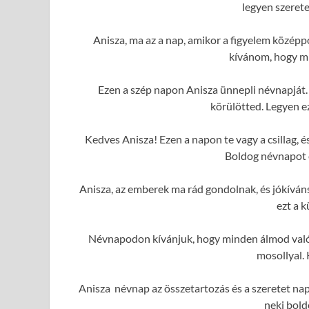
legyen szerete
Anisza, ma az a nap, amikor a figyelem közép
kívánom, hogy mi
Ezen a szép napon Anisza ünnepli névnapját.
körülötted. Legyen e
Kedves Anisza! Ezen a napon te vagy a csillag,
Boldog névnapot é
Anisza, az emberek ma rád gondolnak, és jókívá
ezt a 
Névnapodon kívánjuk, hogy minden álmod valóra
mosollyal.
Anisza névnap az összetartozás és a szeretet nap
neki bold