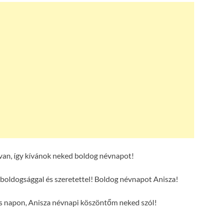
van, így kívánok neked boldog névnapot!
boldogsággal és szeretettel! Boldog névnapot Anisza!
es napon, Anisza névnapi köszöntőm neked szól!