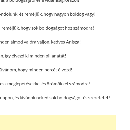
ondolunk, és reméljük, hogy nagyon boldog vagy!
s reméljük, hogy sok boldogságot hoz számodra!
en álmod valóra váljon, kedves Anisza!
n, így élvezd ki minden pillanatát!
Kívánom, hogy minden percét élvezd!
 lesz meglepetésekkel és örömökkel számodra!
napon, és kívánok neked sok boldogságot és szeretetet!