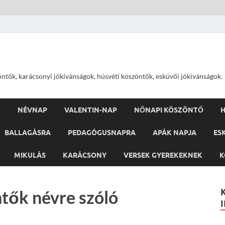
öntők, karácsonyi jókívánságok, húsvéti köszöntők, esküvői jókivánságok.
Ő
NÉVNAP
VALENTIN-NAP
NŐNAPI KÖSZÖNTŐ
H
BALLAGÁSRA
PEDAGÓGUSNAPRA
APÁK NAPJA
ES
MIKULÁS
KARÁCSONY
VERSEK GYEREKEKNEK
K
tők névre szóló