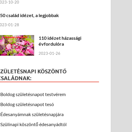
023-10-20
50 család idézet, a legjobbak
023-01-28
110 idézet házassági
évfordulóra
2023-01-26
SZÜLETÉSNAPI KÖSZÖNTŐ
CSALÁDNAK:
Boldog születésnapot testvérem
Boldog születésnapot tesó
Édesanyámnak születésnapjára
Szülinapi köszöntő édesanyádtól