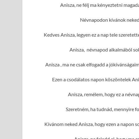
Anisza, ne félj ma kényeztetni magad
Névnapodon kívánok neked 
Kedves Anisza, legyen ez a nap tele szerete
Anisza, névnapod alkalmából sok 
Anisza , ma ne csak elfogadd a jókívánságai
Ezen a csodálatos napon köszöntelek Ani
Anisza, remélem, hogy ez a névna
Szeretném, ha tudnád, mennyire fo
Kívánom neked Anisza, hogy ezen a napon sok
Anisza, ne feledd el, hogy ma c