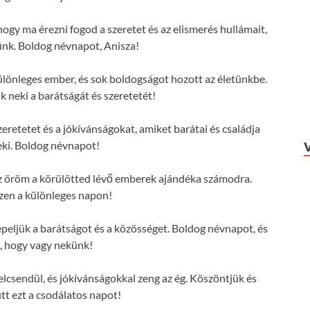
hogy ma érezni fogod a szeretet és az elismerés hullámait,
ünk. Boldog névnapot, Anisza!
lönleges ember, és sok boldogságot hozott az életünkbe.
 neki a barátságát és szeretetét!
eretetet és a jókívánságokat, amiket barátai és családja
ki. Boldog névnapot!
 az öröm a körülötted lévő emberek ajándéka számodra.
zen a különleges napon!
eljük a barátságot és a közösséget. Boldog névnapot, és
, hogy vagy nekünk!
lcsendül, és jókívánságokkal zeng az ég. Köszöntjük és
tt ezt a csodálatos napot!