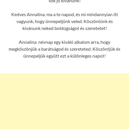
sok jó kívánunk!
Kedves Annalina, ma a te napod, és mi mindannyian itt
vagyunk, hogy ünnepeljünk veled. Köszöntünk és
kívánunk neked boldogságot és szeretetet!
Annalina névnap egy kiváló alkalom arra, hogy
megköszönjük a barátságod és szereteted. Köszöntjük és
ünnepeljük együtt ezt a különleges napot!