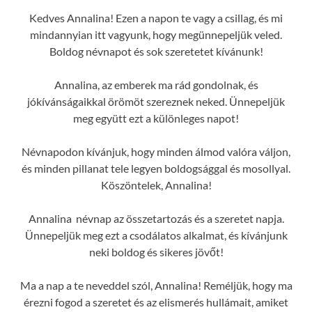
Kedves Annalina! Ezen a napon te vagy a csillag, és mi
mindannyian itt vagyunk, hogy megünnepeljük veled.
Boldog névnapot és sok szeretetet kívánunk!
Annalina, az emberek ma rád gondolnak, és
jókívánságaikkal örömöt szereznek neked. Ünnepeljük
meg együtt ezt a különleges napot!
Névnapodon kívánjuk, hogy minden álmod valóra váljon,
és minden pillanat tele legyen boldogsággal és mosollyal.
Köszöntelek, Annalina!
Annalina névnap az összetartozás és a szeretet napja.
Ünnepeljük meg ezt a csodálatos alkalmat, és kívánjunk
neki boldog és sikeres jövőt!
Ma a nap a te neveddel szól, Annalina! Reméljük, hogy ma
érezni fogod a szeretet és az elismerés hullámait, amiket