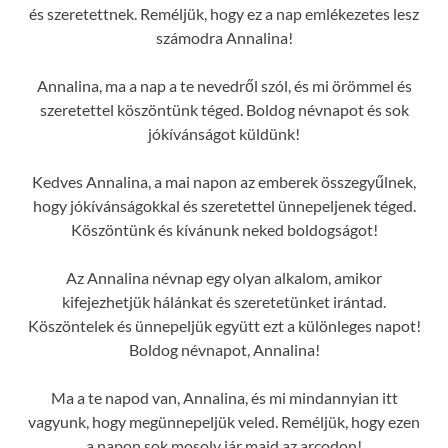
és szeretettnek. Reméljük, hogy ez a nap emlékezetes lesz
számodra Annalina!
Annalina, ma a nap a te nevedről szól, és mi örömmel és
szeretettel köszöntünk téged. Boldog névnapot és sok
jókívánságot küldünk!
Kedves Annalina, a mai napon az emberek összegyűlnek,
hogy jókívánságokkal és szeretettel ünnepeljenek téged.
Köszöntünk és kívánunk neked boldogságot!
Az Annalina névnap egy olyan alkalom, amikor
kifejezhetjük hálánkat és szeretetünket irántad.
Köszöntelek és ünnepeljük együtt ezt a különleges napot!
Boldog névnapot, Annalina!
Ma a te napod van, Annalina, és mi mindannyian itt
vagyunk, hogy megünnepeljük veled. Reméljük, hogy ezen
a napon sok mosoly jár majd az arcodon!