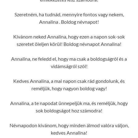
Szeretném, ha tudnád, mennyire fontos vagy nekem,
Annalina . Boldog névnapot!
Kívánom neked Annalina, hogy ezen a napon sok-sok
szeretet öleljen körül! Boldog névnapot Annalina!
Annalina, ne feledd el, hogy ma csak a boldogságról és a
vidámságról szól!
Kedves Annalina, a mai napon csak rád gondolunk, és
reméljük, hogy nagyon boldog vagy!
Annalina, a te napodat ünnepeljük ma, és reméljük, hogy
sok boldogságot hoz számodra!
Névnapodon kívánom, hogy minden álmod valóra váljon,
kedves Annalina!