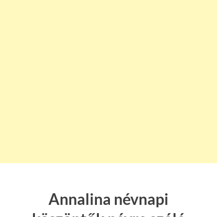
Annalina névnapi