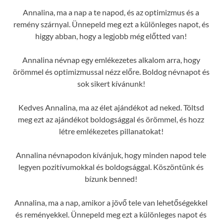
Annalina, ma a nap a te napod, és az optimizmus és a
remény szárnyal. Ünnepeld meg ezt a különleges napot, és
higgy abban, hogy a legjobb még előtted van!
Annalina névnap egy emlékezetes alkalom arra, hogy
örömmel és optimizmussal nézz előre. Boldog névnapot és
sok sikert kívánunk!
Kedves Annalina, ma az élet ajándékot ad neked. Töltsd
meg ezt az ajándékot boldogsággal és örömmel, és hozz
létre emlékezetes pillanatokat!
Annalina névnapodon kívánjuk, hogy minden napod tele
legyen pozitívumokkal és boldogsággal. Köszöntünk és
bízunk benned!
Annalina, ma a nap, amikor a jövő tele van lehetőségekkel
és reményekkel. Ünnepeld meg ezt a különleges napot és