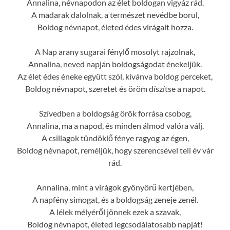
Annalina, névnapodon az élet boldogan vigyáz rád.
A madarak dalolnak, a természet nevédbe borul,
Boldog névnapot, életed édes virágait hozza.
A Nap arany sugarai fénylő mosolyt rajzolnak,
Annalina, neved napján boldogságodat énekeljük.
Az élet édes éneke együtt szól, kívánva boldog perceket,
Boldog névnapot, szeretet és öröm díszítse a napot.
Szívedben a boldogság örök forrása csobog,
Annalina, ma a napod, és minden álmod valóra válj.
A csillagok tündöklő fénye ragyog az égen,
Boldog névnapot, reméljük, hogy szerencsével teli év vár
rád.
Annalina, mint a virágok gyönyörű kertjében,
A napfény simogat, és a boldogság zeneje zenél.
A lélek mélyéről jönnek ezek a szavak,
Boldog névnapot, életed legcsodálatosabb napját!