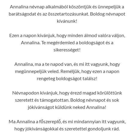
Annalina névnap alkalmából köszöntjük és ünnepeljük a
barátságodat és az összetartozásunkat. Boldog névnapot
kívánunk!
Ezen a napon kívánjuk, hogy minden álmod valóra váljon,
Annalina. Te megérdemled a boldogságot és a
sikerességet!
Annalina, ma a te napod van, és mi itt vagyunk, hogy
megünnepeljük veled. Reméljük, hogy ezen a napon
rengeteg boldogságot találsz!
Névnapodon kívánjuk, hogy érezd magad körülöttünk
szeretett és támogatottan. Boldog névnapot és sok
jókívánságot küldünk neked Annalina!
Ma Annalina a főszereplő, és mi mindannyian itt vagyunk,
hogy jókívánságokkal és szeretettel gondoljunk rád.