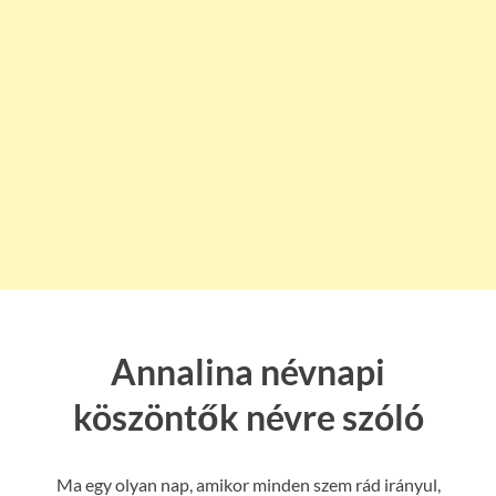
Annalina névnapi
köszöntők névre szóló
Ma egy olyan nap, amikor minden szem rád irányul,