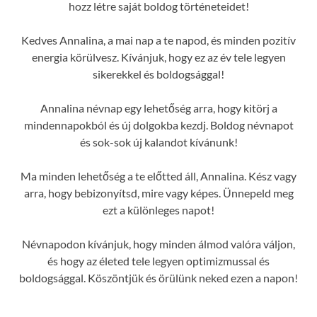
hozz létre saját boldog történeteidet!
Kedves Annalina, a mai nap a te napod, és minden pozitív
energia körülvesz. Kívánjuk, hogy ez az év tele legyen
sikerekkel és boldogsággal!
Annalina névnap egy lehetőség arra, hogy kitörj a
mindennapokból és új dolgokba kezdj. Boldog névnapot
és sok-sok új kalandot kívánunk!
Ma minden lehetőség a te előtted áll, Annalina. Kész vagy
arra, hogy bebizonyítsd, mire vagy képes. Ünnepeld meg
ezt a különleges napot!
Névnapodon kívánjuk, hogy minden álmod valóra váljon,
és hogy az életed tele legyen optimizmussal és
boldogsággal. Köszöntjük és örülünk neked ezen a napon!