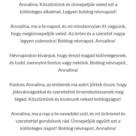
Annalina. Köszöntünk és ünnepeljük veled ezt a
különleges alkalmat. Legyen boldog névnapod!
Annalina, ma a te napod, és mi mindannyian itt vagyunk,
hogy megünnepeljük veled. Az öröm és a szeretet napja
legyen számodra! Boldog névnapot, Annalina!
Névnapodon kívánjuk, hogy érezd magad különlegesnek,
és tudd, mennyire fontos vagy nekünk. Boldog névnapot,
Annalina!
Kedves Annalina, az emberek ma azért jöttek össze, hogy
jókívánságokkal és szeretettel örvendeztessenek meg
téged. Köszöntünk és kívánunk neked boldogságot!
Annalina, ma a nap a te neveddel szól, és mi örömmel és
szeretettel gondolunk rád. Ünnepeljük együtt ezt a
különleges napot! Boldog névnapot, Annalina!