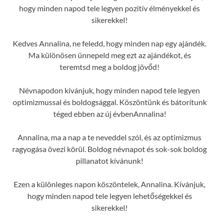
hogy minden napod tele legyen pozitív élményekkel és
sikerekkel!
Kedves Annalina, ne feledd, hogy minden nap egy ajándék.
Ma különösen ünnepeld meg ezt az ajándékot, és
teremtsd meg a boldog jövőd!
Névnapodon kívánjuk, hogy minden napod tele legyen
optimizmussal és boldogsággal. Köszöntünk és bátorítunk
téged ebben az új évbenAnnalina!
Annalina, ma a nap a te neveddel szól, és az optimizmus
ragyogása övezi körül. Boldog névnapot és sok-sok boldog
pillanatot kívánunk!
Ezen a különleges napon köszöntelek, Annalina. Kívánjuk,
hogy minden napod tele legyen lehetőségekkel és
sikerekkel!