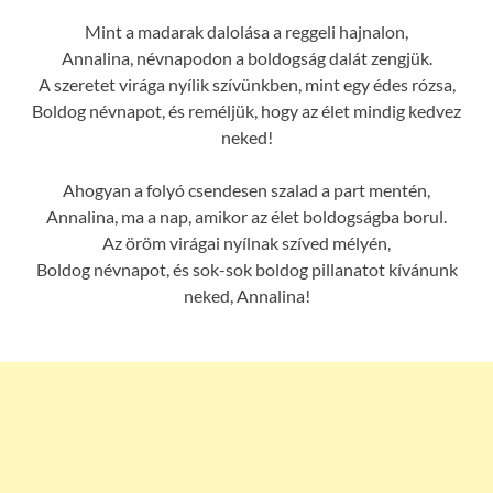
Mint a madarak dalolása a reggeli hajnalon,
Annalina, névnapodon a boldogság dalát zengjük.
A szeretet virága nyílik szívünkben, mint egy édes rózsa,
Boldog névnapot, és reméljük, hogy az élet mindig kedvez
neked!
Ahogyan a folyó csendesen szalad a part mentén,
Annalina, ma a nap, amikor az élet boldogságba borul.
Az öröm virágai nyílnak szíved mélyén,
Boldog névnapot, és sok-sok boldog pillanatot kívánunk
neked, Annalina!