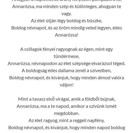
Annarózsa, ma minden szép és különleges, ahogyan te
vagy.
Az élet útján légy boldog és büszke,
Boldog névnapot, és az öröm mindig veled legyen, édes
Annarózsa!
A csillagok fényei ragyognak az égen, mint egy
tündérmese,
Annarózsa, névnapodon az élet szépsége elvarázsol téged.
A boldogság édes dallama zenél a szívedben,
Boldog névnapot, és kívánjuk, hogy minden álmod valóra
váljon!
Mint a tavasz első virágai, amik a földből bújnak,
Annarózsa, ma a te napod, amikor a szívünk ismét
megdobban.
Az élet ragyog, mint a reggeli napfény,
Boldog névnapot, és kívánjuk, hogy minden napod boldog