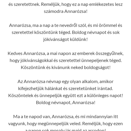
és szeretettnek. Reméljük, hogy ez a nap emlékezetes lesz
számodra Annarózsa!
Annarózsa, ma a nap a te nevedről szól, és mi örömmel és
szeretettel köszöntünk téged. Boldog névnapot és sok
jókívánságot küldünk!
Kedves Annarózsa, a mai napon az emberek összegyűlnek,
hogy jókívánságokkal és szeretettel ünnepeljenek téged.
Köszöntünk és kívánunk neked boldogságot!
Az Annarózsa névnap egy olyan alkalom, amikor
kifejezhetjük hálánkat és szeretetünket irántad.
Köszöntelek és ünnepeljük együtt ezt a különleges napot!
Boldog névnapot, Annarózsa!
Ma a te napod van, Annarózsa, és mi mindannyian itt
vagyunk, hogy megünnepeljük veled. Reméljük, hogy ezen
a napon sok mosoly jár majd az arcodon!