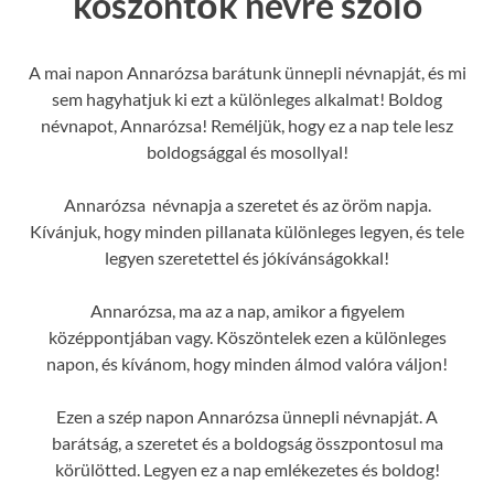
köszöntők névre szóló
A mai napon Annarózsa barátunk ünnepli névnapját, és mi
sem hagyhatjuk ki ezt a különleges alkalmat! Boldog
névnapot, Annarózsa! Reméljük, hogy ez a nap tele lesz
boldogsággal és mosollyal!
Annarózsa névnapja a szeretet és az öröm napja.
Kívánjuk, hogy minden pillanata különleges legyen, és tele
legyen szeretettel és jókívánságokkal!
Annarózsa, ma az a nap, amikor a figyelem
középpontjában vagy. Köszöntelek ezen a különleges
napon, és kívánom, hogy minden álmod valóra váljon!
Ezen a szép napon Annarózsa ünnepli névnapját. A
barátság, a szeretet és a boldogság összpontosul ma
körülötted. Legyen ez a nap emlékezetes és boldog!