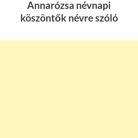
Annarózsa névnapi
köszöntők névre szóló