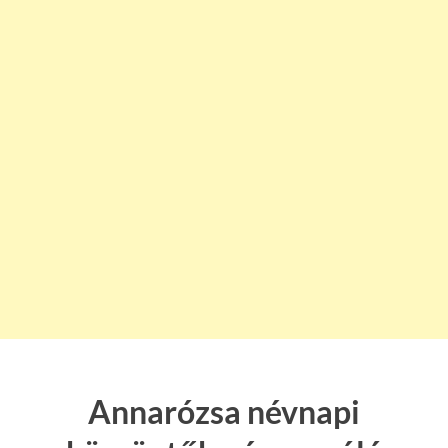
Annarózsa névnapi