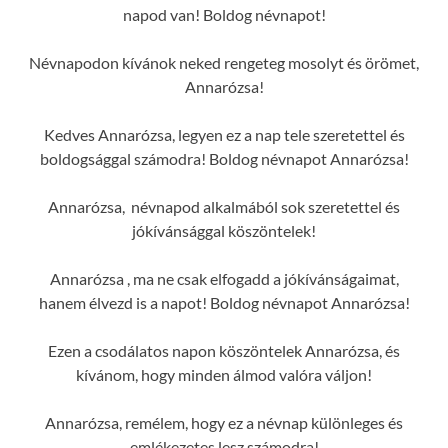
napod van! Boldog névnapot!
Névnapodon kívánok neked rengeteg mosolyt és örömet,
Annarózsa!
Kedves Annarózsa, legyen ez a nap tele szeretettel és
boldogsággal számodra! Boldog névnapot Annarózsa!
Annarózsa, névnapod alkalmából sok szeretettel és
jókívánsággal köszöntelek!
Annarózsa , ma ne csak elfogadd a jókívánságaimat,
hanem élvezd is a napot! Boldog névnapot Annarózsa!
Ezen a csodálatos napon köszöntelek Annarózsa, és
kívánom, hogy minden álmod valóra váljon!
Annarózsa, remélem, hogy ez a névnap különleges és
emlékezetes lesz számodra!