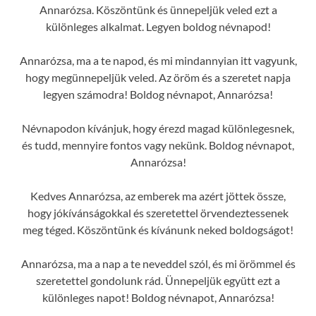
Annarózsa. Köszöntünk és ünnepeljük veled ezt a
különleges alkalmat. Legyen boldog névnapod!
Annarózsa, ma a te napod, és mi mindannyian itt vagyunk,
hogy megünnepeljük veled. Az öröm és a szeretet napja
legyen számodra! Boldog névnapot, Annarózsa!
Névnapodon kívánjuk, hogy érezd magad különlegesnek,
és tudd, mennyire fontos vagy nekünk. Boldog névnapot,
Annarózsa!
Kedves Annarózsa, az emberek ma azért jöttek össze,
hogy jókívánságokkal és szeretettel örvendeztessenek
meg téged. Köszöntünk és kívánunk neked boldogságot!
Annarózsa, ma a nap a te neveddel szól, és mi örömmel és
szeretettel gondolunk rád. Ünnepeljük együtt ezt a
különleges napot! Boldog névnapot, Annarózsa!