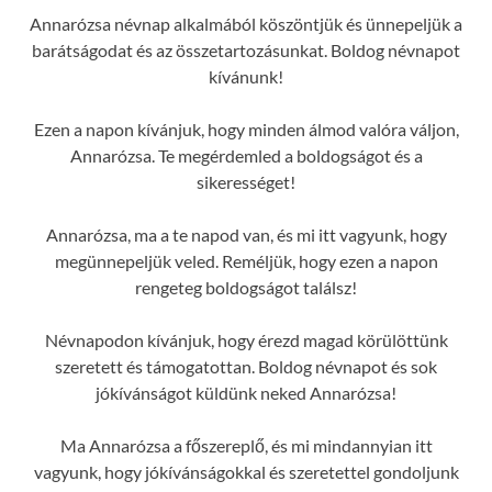
Annarózsa névnap alkalmából köszöntjük és ünnepeljük a
barátságodat és az összetartozásunkat. Boldog névnapot
kívánunk!
Ezen a napon kívánjuk, hogy minden álmod valóra váljon,
Annarózsa. Te megérdemled a boldogságot és a
sikerességet!
Annarózsa, ma a te napod van, és mi itt vagyunk, hogy
megünnepeljük veled. Reméljük, hogy ezen a napon
rengeteg boldogságot találsz!
Névnapodon kívánjuk, hogy érezd magad körülöttünk
szeretett és támogatottan. Boldog névnapot és sok
jókívánságot küldünk neked Annarózsa!
Ma Annarózsa a főszereplő, és mi mindannyian itt
vagyunk, hogy jókívánságokkal és szeretettel gondoljunk