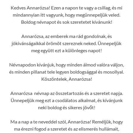
Kedves Annarózsa! Ezen a napon te vagy a csillag, és mi
mindannyian itt vagyunk, hogy megünnepeljük veled.
Boldog névnapot és sok szeretetet kívánunk!
Annarózsa, az emberek ma rád gondolnak, és
jókívánságaikkal örömöt szereznek neked. Ünnepeljük
meg együtt ezt a különleges napot!
Névnapodon kívánjuk, hogy minden álmod valóra váljon,
és minden pillanat tele legyen boldogsággal és mosollyal.
Köszöntelek, Annarózsa!
Annarózsa névnap az összetartozás és a szeretet napja.
Ünnepeljük meg ezt a csodálatos alkalmat, és kívánjunk
neki boldog és sikeres jövőt!
Ma a nap a te neveddel szól, Annarózsa! Reméljük, hogy
ma érezni fogod a szeretet és az elismerés hullámait,