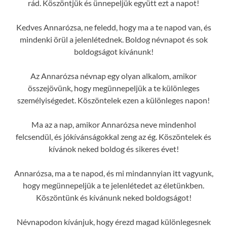
rád. Köszöntjük és ünnepeljük együtt ezt a napot!
Kedves Annarózsa, ne feledd, hogy ma a te napod van, és
mindenki örül a jelenlétednek. Boldog névnapot és sok
boldogságot kívánunk!
Az Annarózsa névnap egy olyan alkalom, amikor
összejövünk, hogy megünnepeljük a te különleges
személyiségedet. Köszöntelek ezen a különleges napon!
Ma az a nap, amikor Annarózsa neve mindenhol
felcsendül, és jókívánságokkal zeng az ég. Köszöntelek és
kívánok neked boldog és sikeres évet!
Annarózsa, ma a te napod, és mi mindannyian itt vagyunk,
hogy megünnepeljük a te jelenlétedet az életünkben.
Köszöntünk és kívánunk neked boldogságot!
Névnapodon kívánjuk, hogy érezd magad különlegesnek