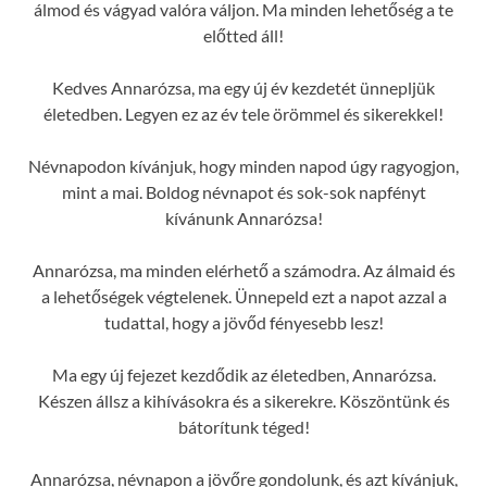
álmod és vágyad valóra váljon. Ma minden lehetőség a te
előtted áll!
Kedves Annarózsa, ma egy új év kezdetét ünnepljük
életedben. Legyen ez az év tele örömmel és sikerekkel!
Névnapodon kívánjuk, hogy minden napod úgy ragyogjon,
mint a mai. Boldog névnapot és sok-sok napfényt
kívánunk Annarózsa!
Annarózsa, ma minden elérhető a számodra. Az álmaid és
a lehetőségek végtelenek. Ünnepeld ezt a napot azzal a
tudattal, hogy a jövőd fényesebb lesz!
Ma egy új fejezet kezdődik az életedben, Annarózsa.
Készen állsz a kihívásokra és a sikerekre. Köszöntünk és
bátorítunk téged!
Annarózsa, névnapon a jövőre gondolunk, és azt kívánjuk,