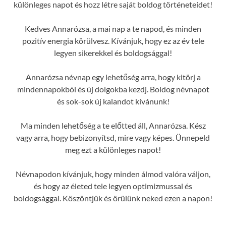
különleges napot és hozz létre saját boldog történeteidet!
Kedves Annarózsa, a mai nap a te napod, és minden
pozitív energia körülvesz. Kívánjuk, hogy ez az év tele
legyen sikerekkel és boldogsággal!
Annarózsa névnap egy lehetőség arra, hogy kitörj a
mindennapokból és új dolgokba kezdj. Boldog névnapot
és sok-sok új kalandot kívánunk!
Ma minden lehetőség a te előtted áll, Annarózsa. Kész
vagy arra, hogy bebizonyítsd, mire vagy képes. Ünnepeld
meg ezt a különleges napot!
Névnapodon kívánjuk, hogy minden álmod valóra váljon,
és hogy az életed tele legyen optimizmussal és
boldogsággal. Köszöntjük és örülünk neked ezen a napon!