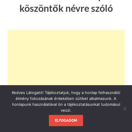
köszöntők névre szóló
Kedves Látogató! Tájékoztatjuk, hogy a honlap felhasználói
élmény fokozásának érdekében sütiket alkalmazunk. A
honlapunk használatával ön a tájékoztatásunkat tudomásul
veszi.
ELFOGADOM