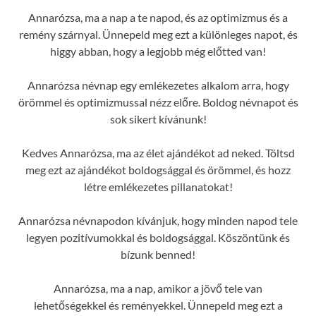
Annarózsa, ma a nap a te napod, és az optimizmus és a
remény szárnyal. Ünnepeld meg ezt a különleges napot, és
higgy abban, hogy a legjobb még előtted van!
Annarózsa névnap egy emlékezetes alkalom arra, hogy
örömmel és optimizmussal nézz előre. Boldog névnapot és
sok sikert kívánunk!
Kedves Annarózsa, ma az élet ajándékot ad neked. Töltsd
meg ezt az ajándékot boldogsággal és örömmel, és hozz
létre emlékezetes pillanatokat!
Annarózsa névnapodon kívánjuk, hogy minden napod tele
legyen pozitívumokkal és boldogsággal. Köszöntünk és
bízunk benned!
Annarózsa, ma a nap, amikor a jövő tele van
lehetőségekkel és reményekkel. Ünnepeld meg ezt a