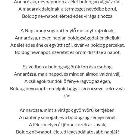
Annarózsa, névnapodon az élet boldogan vigyáz rád.
A madarak dalolnak, a természet nevédbe borul,
Boldog névnapot, életed édes virágait hozza.
A Nap arany sugarai fénylő mosolyt rajzolnak,
Annarózsa, neved napján boldogságodat énekeljük.
Az élet édes éneke együtt szól, kívánva boldog perceket,
Boldog névnapot, szeretet és öröm díszítse a napot.
Szívedben a boldogság örök forrása csobog,
Annarózsa, ma a napod, és minden álmod valóra válj.
A csillagok tündöklő fénye ragyog az égen,
Boldog névnapot, reméljük, hogy szerencsével teli év vár
rád.
Annarózsa, mint a virágok gyönyörű kertjében,
A napfény simogat, és a boldogság zeneje zenél.
A lélek mélyéről jönnek ezek a szavak,
Boldog névnapot, életed legcsodálatosabb napját!