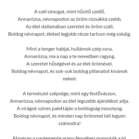
A szél simogat, mint hűsítő szellő,
Annarózsa, névnapodon az öröm rózsákká szebb.
Az élet dallamában szeretet és öröm száll,
Boldog névnapot, életed legjobb része tartson még sokáig.
Mint a tenger habjai, hullámok szép sora,
Annarózsa, ma a nap a te nevedben ragyog.
A szeretet hűségével és az élet örömével,
Boldog névnapot, és sok-sok boldog pillanatot kívánok
neked.
A természet szépsége, mint egy festővászon,
Annarózsa, névnapodon az élet legszebb ajándékot adja.
A virágok színes palettáján a boldogság mosolyog,
Boldog névnapot, és minden nap örömmel teli legyen
számodra!
Ahogyan a naplemente arany fényében pompázik a tó,