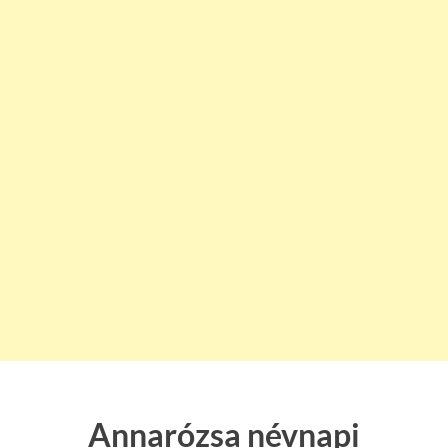
Annarózsa névnapi