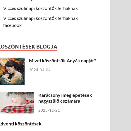
Vicces szülinapi köszöntők férfiaknak
Vicces szülinapi köszöntők férfiaknak
facebook
KÖSZÖNTÉSEK BLOGJA
Mivel köszöntsük Anyák napját?
2024-04-04
Karácsonyi meglepetések
nagyszülők számára
2023-12-21
dventi köszöntések