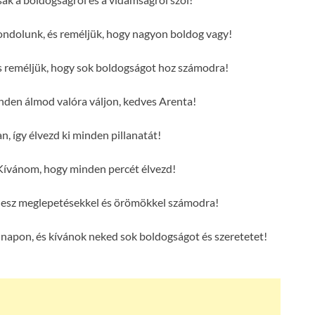
ondolunk, és reméljük, hogy nagyon boldog vagy!
s reméljük, hogy sok boldogságot hoz számodra!
en álmod valóra váljon, kedves Arenta!
n, így élvezd ki minden pillanatát!
Kívánom, hogy minden percét élvezd!
 lesz meglepetésekkel és örömökkel számodra!
napon, és kívánok neked sok boldogságot és szeretetet!