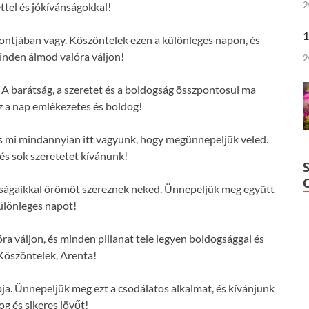
2
ttel és jókívánságokkal!
1
pontjában vagy. Köszöntelek ezen a különleges napon, és
nden álmod valóra váljon!
2
 A barátság, a szeretet és a boldogság összpontosul ma
z a nap emlékezetes és boldog!
 és mi mindannyian itt vagyunk, hogy megünnepeljük veled.
s sok szeretetet kívánunk!
nságaikkal örömöt szereznek neked. Ünnepeljük meg együtt
különleges napot!
 váljon, és minden pillanat tele legyen boldogsággal és
Köszöntelek, Arenta!
ja. Ünnepeljük meg ezt a csodálatos alkalmat, és kívánjunk
og és sikeres jövőt!