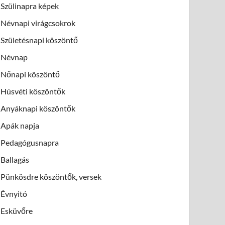
Szülinapra képek
Névnapi virágcsokrok
Születésnapi köszöntő
Névnap
Nőnapi köszöntő
Húsvéti köszöntők
Anyáknapi köszöntők
Apák napja
Pedagógusnapra
Ballagás
Pünkösdre köszöntők, versek
Évnyitó
Esküvőre