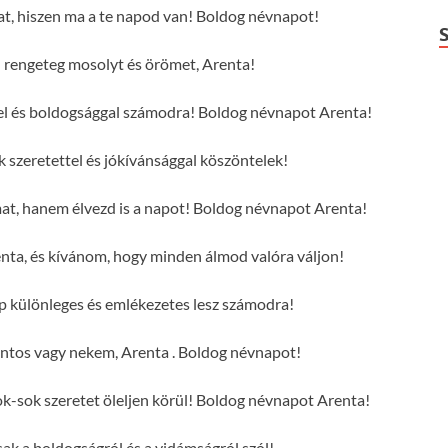
at, hiszen ma a te napod van! Boldog névnapot!
rengeteg mosolyt és örömet, Arenta!
tel és boldogsággal számodra! Boldog névnapot Arenta!
szeretettel és jókívánsággal köszöntelek!
mat, hanem élvezd is a napot! Boldog névnapot Arenta!
nta, és kívánom, hogy minden álmod valóra váljon!
p különleges és emlékezetes lesz számodra!
ntos vagy nekem, Arenta . Boldog névnapot!
-sok szeretet öleljen körül! Boldog névnapot Arenta!
sak a boldogságról és a vidámságról szól!