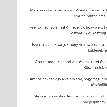
Ma a nap a te neveddel szól, Arenta! Reméljük, 
amiket irántad érez
Arenta névnapján azt ünnepeljük, hogy ő egy kü
Köszöntjük és köszönjük
Ezen a napon kívánjuk, hogy Arenta érezze a sz
küldenek ne
Arenta, ma a te napod van, és a szeretet és
Köszöntelek e
Arenta névnap egy alkalom arra, hogy megünnep
köszönjük
Ma az a nap, amikor Arenta neve mindenütt fe
ünnepeljük együ