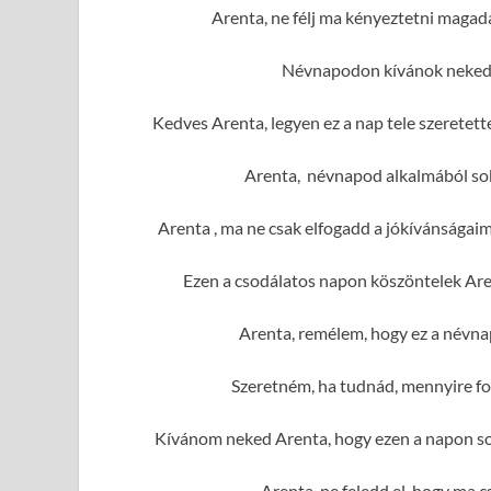
Arenta, ne félj ma kényeztetni magad
Névnapodon kívánok neked 
Kedves Arenta, legyen ez a nap tele szeretet
Arenta, névnapod alkalmából sok 
Arenta , ma ne csak elfogadd a jókívánságai
Ezen a csodálatos napon köszöntelek Are
Arenta, remélem, hogy ez a névna
Szeretném, ha tudnád, mennyire fo
Kívánom neked Arenta, hogy ezen a napon sok
Arenta, ne feledd el, hogy ma c