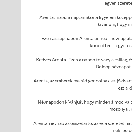
legyen szerete
Arenta, ma az a nap, amikor a figyelem közép
kívánom, hogy mi
Ezen a szép napon Arenta ünnepli névnapját.
körülötted. Legyen e
Kedves Arenta! Ezen a napon te vagy a csillag,
Boldog névnapot é
Arenta, az emberek ma rád gondolnak, és jókívá
ezt a 
Névnapodon kívánjuk, hogy minden álmod valóra
mosollyal. 
Arenta névnap az összetartozás és a szeretet nap
neki bold