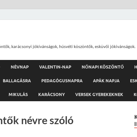
öntők, karácsonyi jókívánságok, húsvéti köszöntők, esküvői jókivánságok.
Ő
NÉVNAP
VALENTIN-NAP
NŐNAPI KÖSZÖNTŐ
H
BALLAGÁSRA
PEDAGÓGUSNAPRA
APÁK NAPJA
ES
MIKULÁS
KARÁCSONY
VERSEK GYEREKEKNEK
K
tők névre szóló