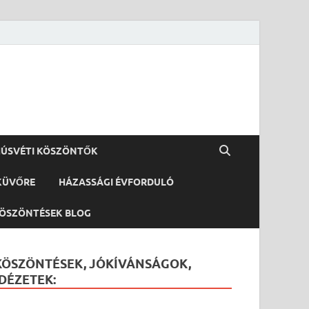
ÚSVÉTI KÖSZÖNTŐK
KÜVŐRE
HÁZASSÁGI ÉVFORDULÓ
ÖSZÖNTÉSEK BLOG
KÖSZÖNTÉSEK, JÓKÍVÁNSÁGOK,
IDÉZETEK: