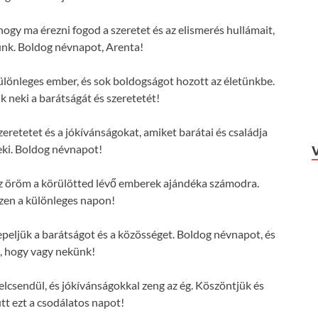
hogy ma érezni fogod a szeretet és az elismerés hullámait,
ünk. Boldog névnapot, Arenta!
lönleges ember, és sok boldogságot hozott az életünkbe.
 neki a barátságát és szeretetét!
eretetet és a jókívánságokat, amiket barátai és családja
ki. Boldog névnapot!
 az öröm a körülötted lévő emberek ajándéka számodra.
zen a különleges napon!
eljük a barátságot és a közösséget. Boldog névnapot, és
, hogy vagy nekünk!
lcsendül, és jókívánságokkal zeng az ég. Köszöntjük és
tt ezt a csodálatos napot!