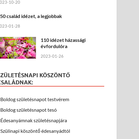
023-10-20
50 család idézet, a legjobbak
023-01-28
110 idézet házassági
évfordulóra
2023-01-26
SZÜLETÉSNAPI KÖSZÖNTŐ
CSALÁDNAK:
Boldog születésnapot testvérem
Boldog születésnapot tesó
Édesanyámnak születésnapjára
Szülinapi köszöntő édesanyádtól