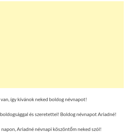
van, így kívánok neked boldog névnapot!
boldogsággal és szeretettel! Boldog névnapot Ariadné!
s napon, Ariadné névnapi köszöntőm neked szól!