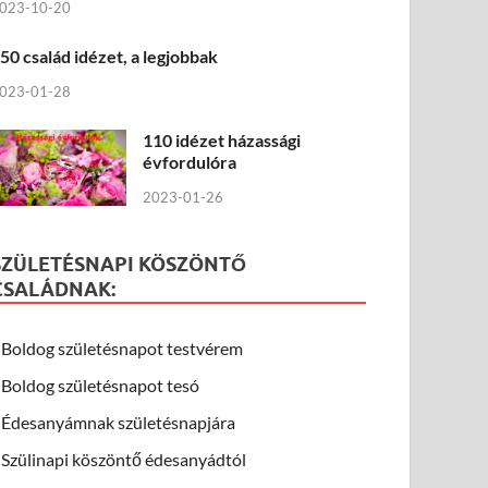
023-10-20
50 család idézet, a legjobbak
023-01-28
110 idézet házassági
évfordulóra
2023-01-26
SZÜLETÉSNAPI KÖSZÖNTŐ
CSALÁDNAK:
Boldog születésnapot testvérem
Boldog születésnapot tesó
Édesanyámnak születésnapjára
Szülinapi köszöntő édesanyádtól