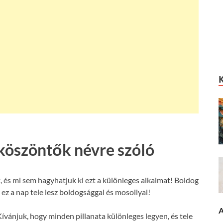
köszöntők névre szóló
és mi sem hagyhatjuk ki ezt a különleges alkalmat! Boldog
ez a nap tele lesz boldogsággal és mosollyal!
A
ívánjuk, hogy minden pillanata különleges legyen, és tele