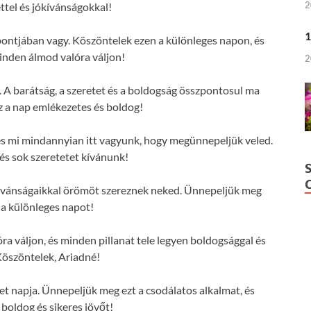
2
ttel és jókívánságokkal!
1
pontjában vagy. Köszöntelek ezen a különleges napon, és
nden álmod valóra váljon!
2
 A barátság, a szeretet és a boldogság összpontosul ma
z a nap emlékezetes és boldog!
 és mi mindannyian itt vagyunk, hogy megünnepeljük veled.
s sok szeretetet kívánunk!
kívánságaikkal örömöt szereznek neked. Ünnepeljük meg
 a különleges napot!
 váljon, és minden pillanat tele legyen boldogsággal és
Köszöntelek, Ariadné!
et napja. Ünnepeljük meg ezt a csodálatos alkalmat, és
 boldog és sikeres jövőt!