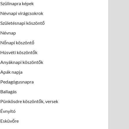
Szülinapra képek
Névnapi virágcsokrok
Születésnapi köszöntő
Névnap
Nőnapi köszöntő
Húsvéti köszöntők
Anyáknapi köszöntők
Apák napja
Pedagógusnapra
Ballagás
Pünkösdre köszöntők, versek
Évnyitó
Esküvőre