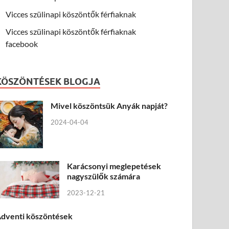
Vicces szülinapi köszöntők férfiaknak
Vicces szülinapi köszöntők férfiaknak
facebook
KÖSZÖNTÉSEK BLOGJA
Mivel köszöntsük Anyák napját?
2024-04-04
Karácsonyi meglepetések
nagyszülők számára
2023-12-21
dventi köszöntések