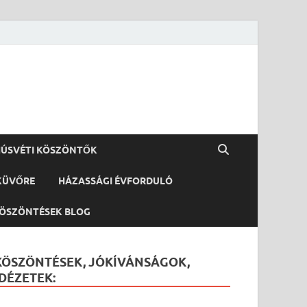
ÚSVÉTI KÖSZÖNTŐK
KÜVŐRE
HÁZASSÁGI ÉVFORDULÓ
ÖSZÖNTÉSEK BLOG
KÖSZÖNTÉSEK, JÓKÍVÁNSÁGOK,
IDÉZETEK: