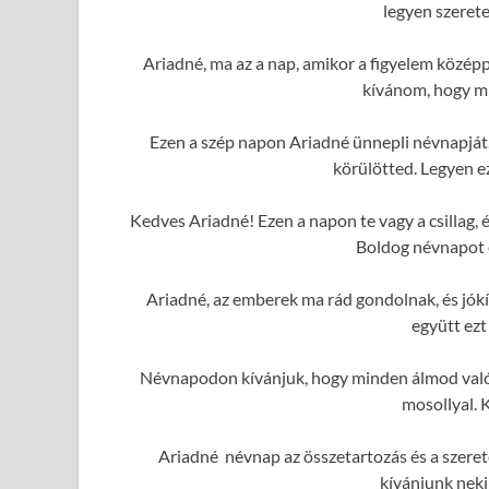
legyen szerete
Ariadné, ma az a nap, amikor a figyelem közép
kívánom, hogy mi
Ezen a szép napon Ariadné ünnepli névnapját.
körülötted. Legyen e
Kedves Ariadné! Ezen a napon te vagy a csillag,
Boldog névnapot é
Ariadné, az emberek ma rád gondolnak, és jó
együtt ezt
Névnapodon kívánjuk, hogy minden álmod valóra
mosollyal. 
Ariadné névnap az összetartozás és a szeret
kívánjunk neki