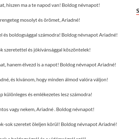
at, hiszen ma a te napod van! Boldog névnapot!
engeteg mosolyt és örömet, Ariadné!
tel és boldogsággal számodra! Boldog névnapot Ariadné!
 szeretettel és jókívánsággal köszöntelek!
mat, hanem élvezd is a napot! Boldog névnapot Ariadné!
dné, és kívánom, hogy minden álmod valóra váljon!
p különleges és emlékezetes lesz számodra!
ntos vagy nekem, Ariadné . Boldog névnapot!
-sok szeretet öleljen körül! Boldog névnapot Ariadné!
csak a boldogságról és a vidámságról szól!