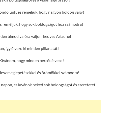
ondolunk, és reméljük, hogy nagyon boldog vagy!
és reméljük, hogy sok boldogságot hoz számodra!
en álmod valóra váljon, kedves Ariadné!
n, így élvezd ki minden pillanatát!
Kívánom, hogy minden percét élvezd!
e lesz meglepetésekkel és örömökkel számodra!
 napon, és kívánok neked sok boldogságot és szeretetet!