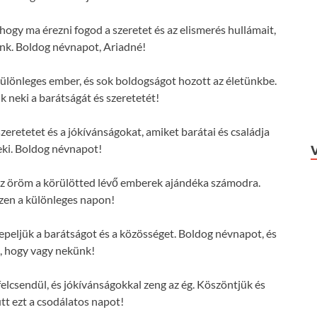
hogy ma érezni fogod a szeretet és az elismerés hullámait,
nk. Boldog névnapot, Ariadné!
ülönleges ember, és sok boldogságot hozott az életünkbe.
 neki a barátságát és szeretetét!
zeretetet és a jókívánságokat, amiket barátai és családja
ki. Boldog névnapot!
s az öröm a körülötted lévő emberek ajándéka számodra.
zen a különleges napon!
eljük a barátságot és a közösséget. Boldog névnapot, és
, hogy vagy nekünk!
elcsendül, és jókívánságokkal zeng az ég. Köszöntjük és
tt ezt a csodálatos napot!