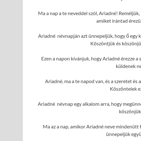
Ma a nap a te neveddel szól, Ariadné! Reméljük, 
amiket irántad érezü
Ariadné névnapján azt ünnepeljük, hogy ő egy k
Köszöntjük és köszönjük
Ezen a napon kívánjuk, hogy Ariadné érezze a s
küldenek ne
Ariadné, ma a te napod van, és a szeretet é
Köszöntelek e
Ariadné névnap egy alkalom arra, hogy megünnep
köszönjük
Ma az a nap, amikor Ariadné neve mindenütt f
ünnepeljük együ