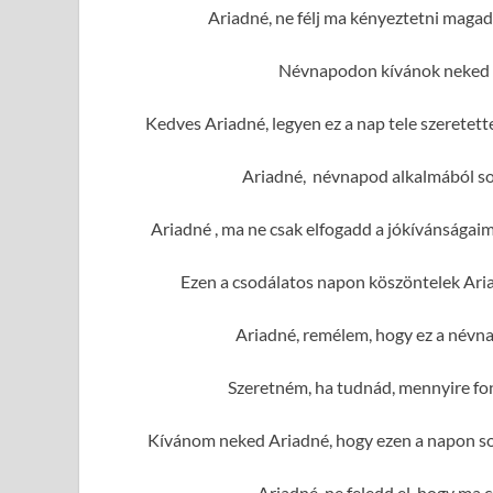
Ariadné, ne félj ma kényeztetni magad
Névnapodon kívánok neked r
Kedves Ariadné, legyen ez a nap tele szeretet
Ariadné, névnapod alkalmából sok
Ariadné , ma ne csak elfogadd a jókívánságai
Ezen a csodálatos napon köszöntelek Aria
Ariadné, remélem, hogy ez a névna
Szeretném, ha tudnád, mennyire fo
Kívánom neked Ariadné, hogy ezen a napon sok
Ariadné, ne feledd el, hogy ma 