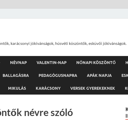
öntők, karácsonyi jókívánságok, húsvéti köszöntők, esküvői jókivánságok.
Ő
NÉVNAP
VALENTIN-NAP
NŐNAPI KÖSZÖNTŐ
H
BALLAGÁSRA
PEDAGÓGUSNAPRA
APÁK NAPJA
ES
MIKULÁS
KARÁCSONY
VERSEK GYEREKEKNEK
K
ntők névre szóló