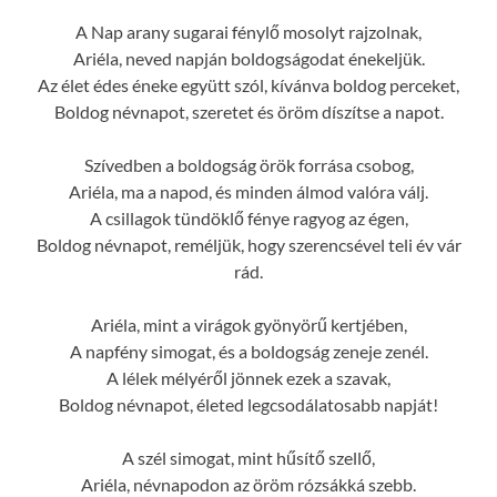
A Nap arany sugarai fénylő mosolyt rajzolnak,
Ariéla, neved napján boldogságodat énekeljük.
Az élet édes éneke együtt szól, kívánva boldog perceket,
Boldog névnapot, szeretet és öröm díszítse a napot.
Szívedben a boldogság örök forrása csobog,
Ariéla, ma a napod, és minden álmod valóra válj.
A csillagok tündöklő fénye ragyog az égen,
Boldog névnapot, reméljük, hogy szerencsével teli év vár
rád.
Ariéla, mint a virágok gyönyörű kertjében,
A napfény simogat, és a boldogság zeneje zenél.
A lélek mélyéről jönnek ezek a szavak,
Boldog névnapot, életed legcsodálatosabb napját!
A szél simogat, mint hűsítő szellő,
Ariéla, névnapodon az öröm rózsákká szebb.