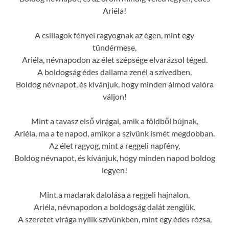
Ariéla!
A csillagok fényei ragyognak az égen, mint egy
tündérmese,
Ariéla, névnapodon az élet szépsége elvarázsol téged.
A boldogság édes dallama zenél a szívedben,
Boldog névnapot, és kívánjuk, hogy minden álmod valóra
váljon!
Mint a tavasz első virágai, amik a földből bújnak,
Ariéla, ma a te napod, amikor a szívünk ismét megdobban.
Az élet ragyog, mint a reggeli napfény,
Boldog névnapot, és kívánjuk, hogy minden napod boldog
legyen!
Mint a madarak dalolása a reggeli hajnalon,
Ariéla, névnapodon a boldogság dalát zengjük.
A szeretet virága nyílik szívünkben, mint egy édes rózsa,