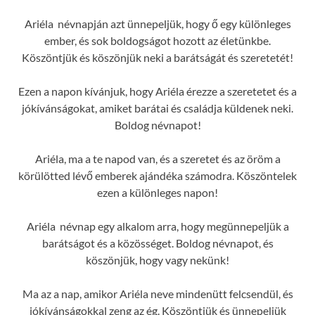
Ariéla névnapján azt ünnepeljük, hogy ő egy különleges
ember, és sok boldogságot hozott az életünkbe.
Köszöntjük és köszönjük neki a barátságát és szeretetét!
Ezen a napon kívánjuk, hogy Ariéla érezze a szeretetet és a
jókívánságokat, amiket barátai és családja küldenek neki.
Boldog névnapot!
Ariéla, ma a te napod van, és a szeretet és az öröm a
körülötted lévő emberek ajándéka számodra. Köszöntelek
ezen a különleges napon!
Ariéla névnap egy alkalom arra, hogy megünnepeljük a
barátságot és a közösséget. Boldog névnapot, és
köszönjük, hogy vagy nekünk!
Ma az a nap, amikor Ariéla neve mindenütt felcsendül, és
jókívánságokkal zeng az ég. Köszöntjük és ünnepeljük