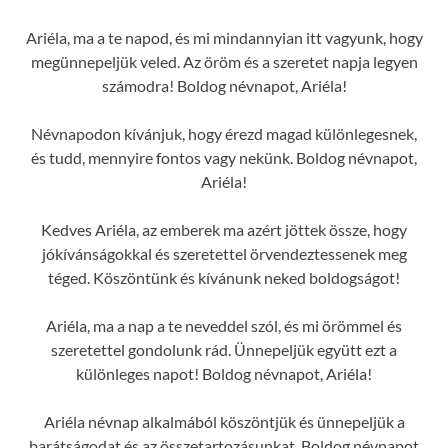
Ariéla, ma a te napod, és mi mindannyian itt vagyunk, hogy
megünnepeljük veled. Az öröm és a szeretet napja legyen
számodra! Boldog névnapot, Ariéla!
Névnapodon kívánjuk, hogy érezd magad különlegesnek,
és tudd, mennyire fontos vagy nekünk. Boldog névnapot,
Ariéla!
Kedves Ariéla, az emberek ma azért jöttek össze, hogy
jókívánságokkal és szeretettel örvendeztessenek meg
téged. Köszöntünk és kívánunk neked boldogságot!
Ariéla, ma a nap a te neveddel szól, és mi örömmel és
szeretettel gondolunk rád. Ünnepeljük együtt ezt a
különleges napot! Boldog névnapot, Ariéla!
Ariéla névnap alkalmából köszöntjük és ünnepeljük a
barátságodat és az összetartozásunkat. Boldog névnapot