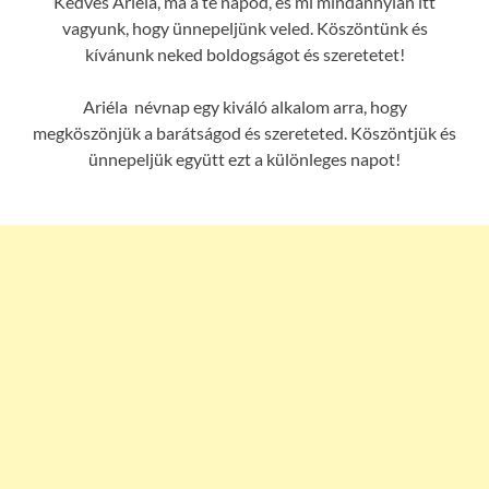
Kedves Ariéla, ma a te napod, és mi mindannyian itt
vagyunk, hogy ünnepeljünk veled. Köszöntünk és
kívánunk neked boldogságot és szeretetet!
Ariéla névnap egy kiváló alkalom arra, hogy
megköszönjük a barátságod és szereteted. Köszöntjük és
ünnepeljük együtt ezt a különleges napot!