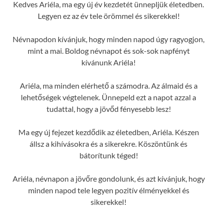
Kedves Ariéla, ma egy új év kezdetét ünnepljük életedben.
Legyen ez az év tele örömmel és sikerekkel!
Névnapodon kívánjuk, hogy minden napod úgy ragyogjon,
mint a mai. Boldog névnapot és sok-sok napfényt
kívánunk Ariéla!
Ariéla, ma minden elérhető a számodra. Az álmaid és a
lehetőségek végtelenek. Ünnepeld ezt a napot azzal a
tudattal, hogy a jövőd fényesebb lesz!
Ma egy új fejezet kezdődik az életedben, Ariéla. Készen
állsz a kihívásokra és a sikerekre. Köszöntünk és
bátorítunk téged!
Ariéla, névnapon a jövőre gondolunk, és azt kívánjuk, hogy
minden napod tele legyen pozitív élményekkel és
sikerekkel!