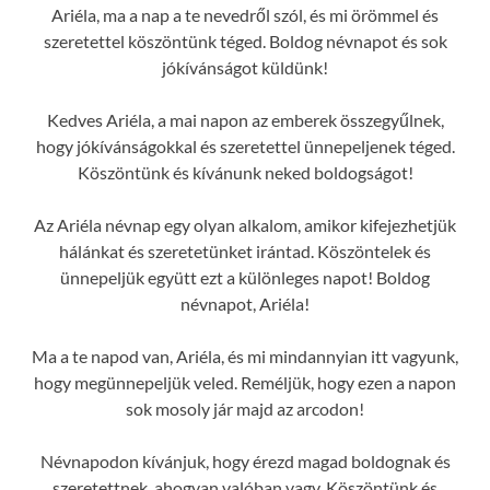
Ariéla, ma a nap a te nevedről szól, és mi örömmel és
szeretettel köszöntünk téged. Boldog névnapot és sok
jókívánságot küldünk!
Kedves Ariéla, a mai napon az emberek összegyűlnek,
hogy jókívánságokkal és szeretettel ünnepeljenek téged.
Köszöntünk és kívánunk neked boldogságot!
Az Ariéla névnap egy olyan alkalom, amikor kifejezhetjük
hálánkat és szeretetünket irántad. Köszöntelek és
ünnepeljük együtt ezt a különleges napot! Boldog
névnapot, Ariéla!
Ma a te napod van, Ariéla, és mi mindannyian itt vagyunk,
hogy megünnepeljük veled. Reméljük, hogy ezen a napon
sok mosoly jár majd az arcodon!
Névnapodon kívánjuk, hogy érezd magad boldognak és
szeretettnek, ahogyan valóban vagy. Köszöntünk és