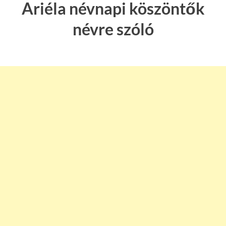
Ariéla névnapi köszöntők
névre szóló