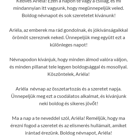
Kedves Ariéla! Ezen a napon te vagy a csillag, és mi
mindannyian itt vagyunk, hogy megünnepeljük veled.
Boldog névnapot és sok szeretetet kívánunk!
Ariéla, az emberek ma rád gondolnak, és jókívánságaikkal
örömöt szereznek neked. Ünnepeljük meg együtt ezt a
különleges napot!
Névnapodon kívánjuk, hogy minden álmod valóra váljon,
és minden pillanat tele legyen boldogsággal és mosollyal.
Köszöntelek, Ariéla!
Ariéla névnap az összetartozás és a szeretet napja.
Ünnepeljük meg ezt a csodálatos alkalmat, és kívánjunk
neki boldog és sikeres jövőt!
Ma a nap a te neveddel szól, Ariéla! Reméljük, hogy ma
érezni fogod a szeretet és az elismerés hullámait, amiket
irántad érezünk. Boldog névnapot, Ariéla!