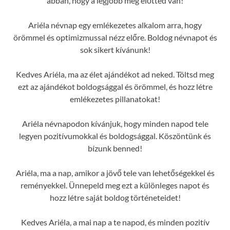
abban, hogy a legjobb még előtted van!
Ariéla névnap egy emlékezetes alkalom arra, hogy
örömmel és optimizmussal nézz előre. Boldog névnapot és
sok sikert kívánunk!
Kedves Ariéla, ma az élet ajándékot ad neked. Töltsd meg
ezt az ajándékot boldogsággal és örömmel, és hozz létre
emlékezetes pillanatokat!
Ariéla névnapodon kívánjuk, hogy minden napod tele
legyen pozitívumokkal és boldogsággal. Köszöntünk és
bízunk benned!
Ariéla, ma a nap, amikor a jövő tele van lehetőségekkel és
reményekkel. Ünnepeld meg ezt a különleges napot és
hozz létre saját boldog történeteidet!
Kedves Ariéla, a mai nap a te napod, és minden pozitív