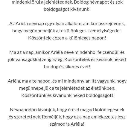
mindenki örül a jelenlétednek. Boldog névnapot és sok
boldogságot kívánunk!
Az Ariéla névnap egy olyan alkalom, amikor összejövünk,
hogy megünnepeljük a te különleges személyiségedet.
Köszöntelek ezen a különleges napon!
Ma az a nap, amikor Ariéla neve mindenhol felcsendül, és
jókívánságokkal zeng az ég. Köszöntelek és kívánok neked
boldog és sikeres évet!
Ariéla, ma a te napod, és mi mindannyian itt vagyunk, hogy
megünnepeljük a te jelenlétedet az életünkben.
Köszöntünk és kívánunk neked boldogságot!
Névnapodon kívánjuk, hogy érezd magad különlegesnek
és szeretettnek. Reméljük, hogy ez a nap emlékezetes lesz
számodra Ariéla!