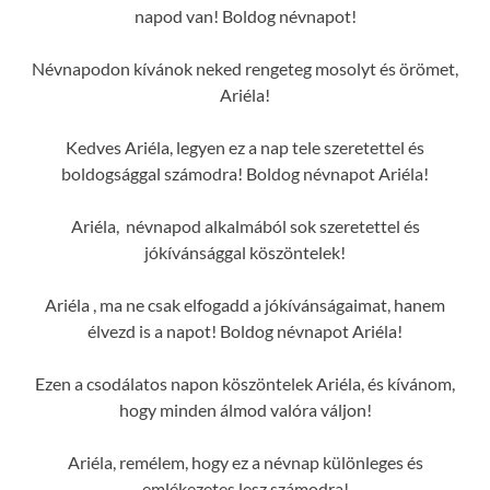
napod van! Boldog névnapot!
Névnapodon kívánok neked rengeteg mosolyt és örömet,
Ariéla!
Kedves Ariéla, legyen ez a nap tele szeretettel és
boldogsággal számodra! Boldog névnapot Ariéla!
Ariéla, névnapod alkalmából sok szeretettel és
jókívánsággal köszöntelek!
Ariéla , ma ne csak elfogadd a jókívánságaimat, hanem
élvezd is a napot! Boldog névnapot Ariéla!
Ezen a csodálatos napon köszöntelek Ariéla, és kívánom,
hogy minden álmod valóra váljon!
Ariéla, remélem, hogy ez a névnap különleges és
emlékezetes lesz számodra!