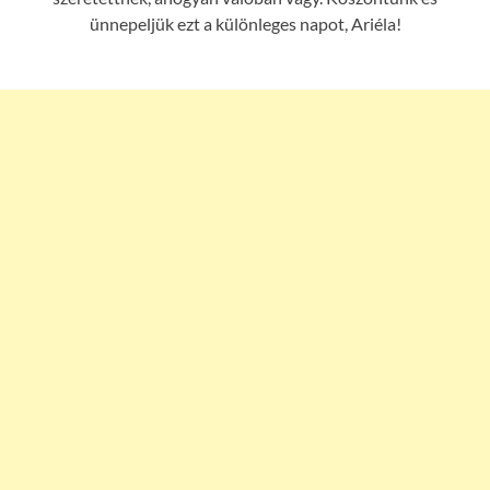
ünnepeljük ezt a különleges napot, Ariéla!