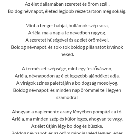
Az élet dallamában szeretet és öröm száll,
Boldog névnapot, életed legjobb része tartson még sokáig.
Mint a tenger habjai, hullámok szép sora,
Ariéla, ma a nap a te nevedben ragyog.
A szeretet hűségével és az élet örömével,
Boldog névnapot, és sok-sok boldog pillanatot kívánok
neked.
A természet szépsége, mint egy festővászon,
Ariéla, névnapodon az élet legszebb ajándékot adja.
A virágok színes palettáján a boldogság mosolyog,
Boldog névnapot, és minden nap örömmel teli legyen
számodra!
Ahogyan a naplemente arany fényében pompázik a tó,
Ariéla, ma minden szép és különleges, ahogyan te vagy.
Az élet útján légy boldog és büszke,
Boldog névnapot, és az öröm mindig veled legyen, édes