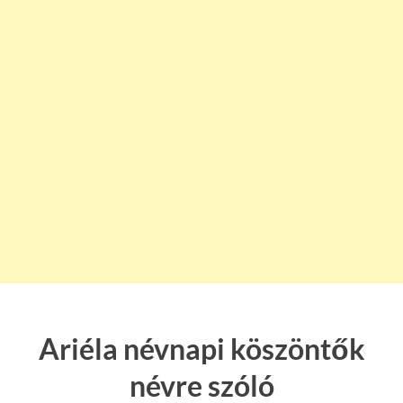
Ariéla névnapi köszöntők
névre szóló