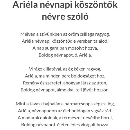
Ariéla névnapi köszöntők
névre szóló
Mélyen a szívünkben az öröm csillaga ragyog,
Ariéla névnapi köszöntőd e versben találod.
A nap sugaraiban mosolyt hozva,
Boldog névnapot, ó, Ariéla.
Virágok illatával, az ég kéken ragyog,
Ariéla, ma minden perc boldogságot hoz.
Remény és szeretet, ahogyan jársz az úton,
Boldog névnapot, álmokkal teli jövőt hozzon.
Mint a tavasz hajnalán a harmatcsepp szép csillog,
Ariéla, névnapodon az élet boldogan vigyáz rád.
A madarak dalolnak, a természet nevédbe borul,
Boldog névnapot, életed édes virágait hozza.