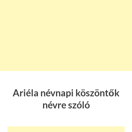
Ariéla névnapi köszöntők
névre szóló