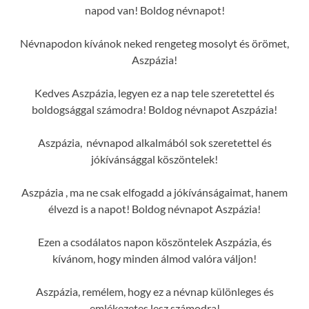
napod van! Boldog névnapot!
Névnapodon kívánok neked rengeteg mosolyt és örömet,
Aszpázia!
Kedves Aszpázia, legyen ez a nap tele szeretettel és
boldogsággal számodra! Boldog névnapot Aszpázia!
Aszpázia, névnapod alkalmából sok szeretettel és
jókívánsággal köszöntelek!
Aszpázia , ma ne csak elfogadd a jókívánságaimat, hanem
élvezd is a napot! Boldog névnapot Aszpázia!
Ezen a csodálatos napon köszöntelek Aszpázia, és
kívánom, hogy minden álmod valóra váljon!
Aszpázia, remélem, hogy ez a névnap különleges és
emlékezetes lesz számodra!