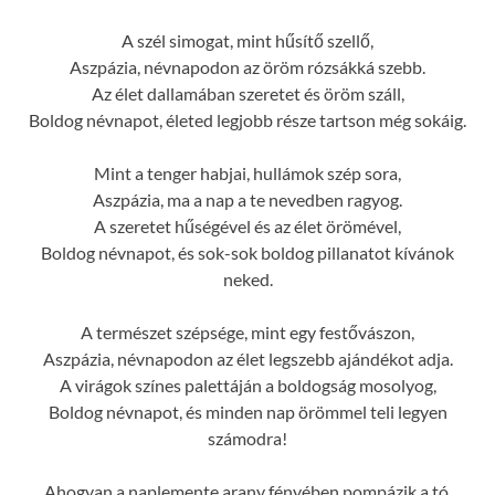
A szél simogat, mint hűsítő szellő,
Aszpázia, névnapodon az öröm rózsákká szebb.
Az élet dallamában szeretet és öröm száll,
Boldog névnapot, életed legjobb része tartson még sokáig.
Mint a tenger habjai, hullámok szép sora,
Aszpázia, ma a nap a te nevedben ragyog.
A szeretet hűségével és az élet örömével,
Boldog névnapot, és sok-sok boldog pillanatot kívánok
neked.
A természet szépsége, mint egy festővászon,
Aszpázia, névnapodon az élet legszebb ajándékot adja.
A virágok színes palettáján a boldogság mosolyog,
Boldog névnapot, és minden nap örömmel teli legyen
számodra!
Ahogyan a naplemente arany fényében pompázik a tó,