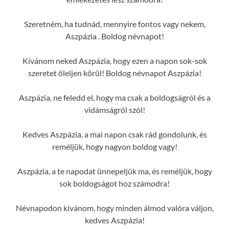
Szeretném, ha tudnád, mennyire fontos vagy nekem,
Aszpázia . Boldog névnapot!
Kívánom neked Aszpázia, hogy ezen a napon sok-sok
szeretet öleljen körül! Boldog névnapot Aszpázia!
Aszpázia, ne feledd el, hogy ma csak a boldogságról és a
vidámságról szól!
Kedves Aszpázia, a mai napon csak rád gondolunk, és
reméljük, hogy nagyon boldog vagy!
Aszpázia, a te napodat ünnepeljük ma, és reméljük, hogy
sok boldogságot hoz számodra!
Névnapodon kívánom, hogy minden álmod valóra váljon,
kedves Aszpázia!