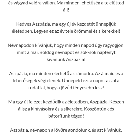
és vágyad valóra váljon. Ma minden lehetőség a te előtted
áll!
Kedves Aszpázia, ma egy új év kezdetét ünnepljük
életedben. Legyen ez az év tele örömmel és sikerekkel!
Névnapodon kívánjuk, hogy minden napod úgy ragyogjon,
mint a mai. Boldog névnapot és sok-sok napfényt
kívánunk Aszpázia!
Aszpázia, ma minden elérhető a számodra. Az álmaid és a
lehetőségek végtelenek. Ünnepeld ezt a napot azzal a
tudattal, hogy a jövőd fényesebb lesz!
Ma egy új fejezet kezdődik az életedben, Aszpázia. Készen
állsz a kihívásokra és a sikerekre. Köszöntünk és
bátorítunk téged!
Aszpázia, névnapon a jövőre gondolunk, és azt kívánjuk,