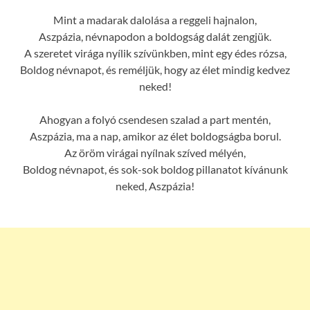
Mint a madarak dalolása a reggeli hajnalon,
Aszpázia, névnapodon a boldogság dalát zengjük.
A szeretet virága nyílik szívünkben, mint egy édes rózsa,
Boldog névnapot, és reméljük, hogy az élet mindig kedvez
neked!
Ahogyan a folyó csendesen szalad a part mentén,
Aszpázia, ma a nap, amikor az élet boldogságba borul.
Az öröm virágai nyílnak szíved mélyén,
Boldog névnapot, és sok-sok boldog pillanatot kívánunk
neked, Aszpázia!