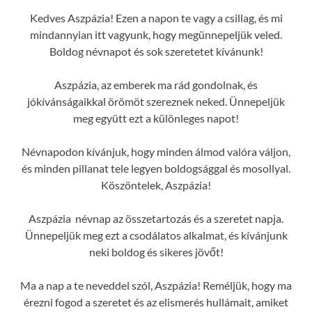
Kedves Aszpázia! Ezen a napon te vagy a csillag, és mi
mindannyian itt vagyunk, hogy megünnepeljük veled.
Boldog névnapot és sok szeretetet kívánunk!
Aszpázia, az emberek ma rád gondolnak, és
jókívánságaikkal örömöt szereznek neked. Ünnepeljük
meg együtt ezt a különleges napot!
Névnapodon kívánjuk, hogy minden álmod valóra váljon,
és minden pillanat tele legyen boldogsággal és mosollyal.
Köszöntelek, Aszpázia!
Aszpázia névnap az összetartozás és a szeretet napja.
Ünnepeljük meg ezt a csodálatos alkalmat, és kívánjunk
neki boldog és sikeres jövőt!
Ma a nap a te neveddel szól, Aszpázia! Reméljük, hogy ma
érezni fogod a szeretet és az elismerés hullámait, amiket