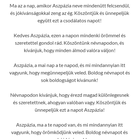
Ma az a nap, amikor Aszpázia neve mindenütt felcsendül,
és jókívánságokkal zeng az ég. Köszöntjük és ünnepeljük
együtt ezt a csodálatos napot!
Kedves Aszpázia, ezen a napon mindenki örömmel és
szeretettel gondol rád. Köszöntünk névnapodon, és
kívánjuk, hogy minden álmod valóra váljon!
Aszpázia, a mai nap a te napod, és mi mindannyian itt
vagyunk, hogy megünnepeljük veled. Boldog névnapot és
sok boldogságot kívánunk!
Névnapodon kívánjuk, hogy érezd magad különlegesnek
és szeretettnek, ahogyan valóban vagy. Köszöntjük és
ünnepeljük ezt a napot Aszpázia!
Aszpázia, ma a te napod van, és mi mindannyian itt
vagyunk, hogy örömködjünk veled. Boldog névnapot és