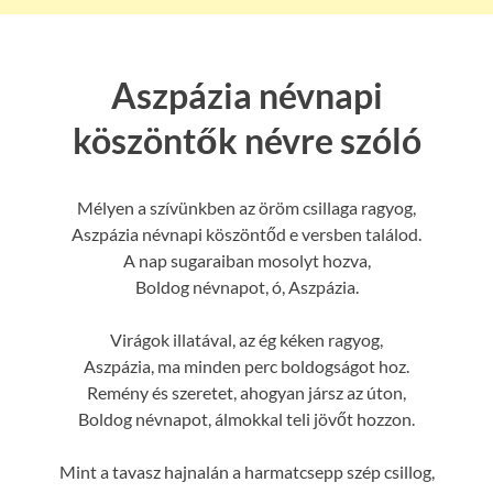
Aszpázia névnapi
köszöntők névre szóló
Mélyen a szívünkben az öröm csillaga ragyog,
Aszpázia névnapi köszöntőd e versben találod.
A nap sugaraiban mosolyt hozva,
Boldog névnapot, ó, Aszpázia.
Virágok illatával, az ég kéken ragyog,
Aszpázia, ma minden perc boldogságot hoz.
Remény és szeretet, ahogyan jársz az úton,
Boldog névnapot, álmokkal teli jövőt hozzon.
Mint a tavasz hajnalán a harmatcsepp szép csillog,