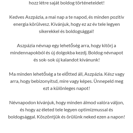
hozz létre saját boldog történeteidet!
Kedves Aszpázia, a mai nap a te napod, és minden pozitív
energia körülvesz. Kívánjuk, hogy ez az év tele legyen
sikerekkel és boldogsággal!
Aszpázia névnap egy lehetőség arra, hogy kitörj a
mindennapokból és új dolgokba kezdj. Boldog névnapot
és sok-sok új kalandot kívánunk!
Ma minden lehetőség a te előtted áll, Aszpázia. Kész vagy
arra, hogy bebizonyítsd, mire vagy képes. Ünnepeld meg
ezt a különleges napot!
Névnapodon kívánjuk, hogy minden álmod valóra váljon,
és hogy az életed tele legyen optimizmussal és
boldogsággal. Köszöntjük és örülünk neked ezen a napon!