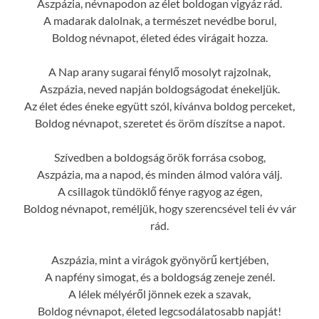
Aszpázia, névnapodon az élet boldogan vigyáz rád.
A madarak dalolnak, a természet nevédbe borul,
Boldog névnapot, életed édes virágait hozza.
A Nap arany sugarai fénylő mosolyt rajzolnak,
Aszpázia, neved napján boldogságodat énekeljük.
Az élet édes éneke együtt szól, kívánva boldog perceket,
Boldog névnapot, szeretet és öröm díszítse a napot.
Szívedben a boldogság örök forrása csobog,
Aszpázia, ma a napod, és minden álmod valóra válj.
A csillagok tündöklő fénye ragyog az égen,
Boldog névnapot, reméljük, hogy szerencsével teli év vár
rád.
Aszpázia, mint a virágok gyönyörű kertjében,
A napfény simogat, és a boldogság zeneje zenél.
A lélek mélyéről jönnek ezek a szavak,
Boldog névnapot, életed legcsodálatosabb napját!