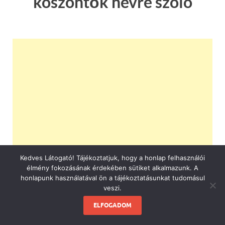
köszöntők névre szóló
Kedves Látogató! Tájékoztatjuk, hogy a honlap felhasználói
élmény fokozásának érdekében sütiket alkalmazunk. A
honlapunk használatával ön a tájékoztatásunkat tudomásul
veszi.
ELFOGADOM