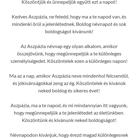
Köszöntjük és ünnepeljük együtt ezt a napot!
Kedves Aszpázia, ne feledd, hogy ma a te napod van, és
mindenki örül a jelenlétednek. Boldog névnapot és sok
boldogságot kívánunk!
Az Aszpázia névnap egy olyan alkalom, amikor
összejövünk, hogy megünnepeljük a te különleges
személyiségedet. Köszöntelek ezen a különleges napon!
Ma az a nap, amikor Aszpázia neve mindenhol felcsendül,
és jókívánságokkal zeng az ég. Köszöntelek és kívánok
neked boldog és sikeres évet!
Aszpázia, ma a te napod, és mi mindannyian itt vagyunk,
hogy megünnepeljük a te jelenlétedet az életünkben.
Köszöntünk és kívánunk neked boldogságot!
Névnapodon kívánjuk, hogy érezd magad különlegesnek