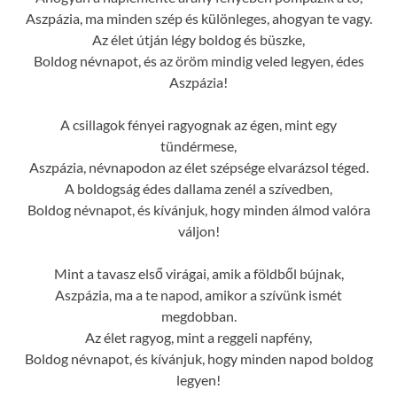
Aszpázia, ma minden szép és különleges, ahogyan te vagy.
Az élet útján légy boldog és büszke,
Boldog névnapot, és az öröm mindig veled legyen, édes
Aszpázia!
A csillagok fényei ragyognak az égen, mint egy
tündérmese,
Aszpázia, névnapodon az élet szépsége elvarázsol téged.
A boldogság édes dallama zenél a szívedben,
Boldog névnapot, és kívánjuk, hogy minden álmod valóra
váljon!
Mint a tavasz első virágai, amik a földből bújnak,
Aszpázia, ma a te napod, amikor a szívünk ismét
megdobban.
Az élet ragyog, mint a reggeli napfény,
Boldog névnapot, és kívánjuk, hogy minden napod boldog
legyen!