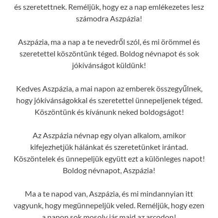
és szeretettnek. Reméljük, hogy ez a nap emlékezetes lesz
számodra Aszpázia!
Aszpázia, ma a nap a te nevedről szól, és mi örömmel és
szeretettel köszöntünk téged. Boldog névnapot és sok
jókívánságot küldünk!
Kedves Aszpázia, a mai napon az emberek összegyűlnek,
hogy jókívánságokkal és szeretettel ünnepeljenek téged.
Köszöntünk és kívánunk neked boldogságot!
Az Aszpázia névnap egy olyan alkalom, amikor
kifejezhetjük hálánkat és szeretetünket irántad.
Köszöntelek és ünnepeljük együtt ezt a különleges napot!
Boldog névnapot, Aszpázia!
Ma a te napod van, Aszpázia, és mi mindannyian itt
vagyunk, hogy megünnepeljük veled. Reméljük, hogy ezen
a napon sok mosoly jár majd az arcodon!