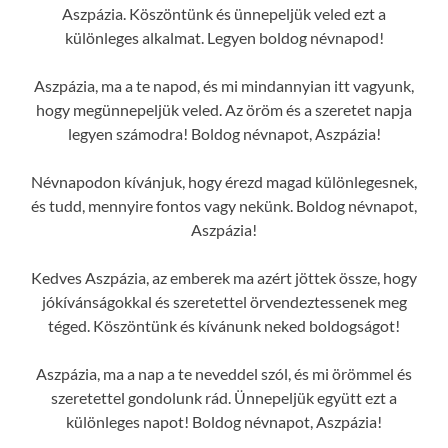
Aszpázia. Köszöntünk és ünnepeljük veled ezt a
különleges alkalmat. Legyen boldog névnapod!
Aszpázia, ma a te napod, és mi mindannyian itt vagyunk,
hogy megünnepeljük veled. Az öröm és a szeretet napja
legyen számodra! Boldog névnapot, Aszpázia!
Névnapodon kívánjuk, hogy érezd magad különlegesnek,
és tudd, mennyire fontos vagy nekünk. Boldog névnapot,
Aszpázia!
Kedves Aszpázia, az emberek ma azért jöttek össze, hogy
jókívánságokkal és szeretettel örvendeztessenek meg
téged. Köszöntünk és kívánunk neked boldogságot!
Aszpázia, ma a nap a te neveddel szól, és mi örömmel és
szeretettel gondolunk rád. Ünnepeljük együtt ezt a
különleges napot! Boldog névnapot, Aszpázia!