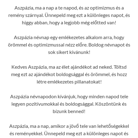
Aszpázia, ma a nap a te napod, és az optimizmus és a
remény szárnyal. Ünnepeld meg ezt a különleges napot, és
higgy abban, hogy a legjobb még előtted van!
Aszpázia névnap egy emlékezetes alkalom arra, hogy
örömmel és optimizmussal nézz előre. Boldog névnapot és
sok sikert kívánunk!
Kedves Aszpázia, ma az élet ajándékot ad neked. Töltsd
meg ezt az ajándékot boldogsággal és örömmel, és hozz
létre emlékezetes pillanatokat!
Aszpázia névnapodon kívánjuk, hogy minden napod tele
legyen pozitívumokkal és boldogsággal. Köszöntünk és
bízunk benned!
Aszpázia, ma a nap, amikor a jövő tele van lehetőségekkel
és reményekkel. Ünnepeld meg ezt a különleges napot és