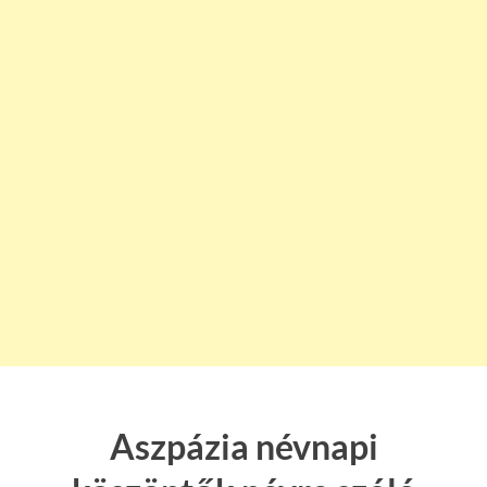
Aszpázia névnapi