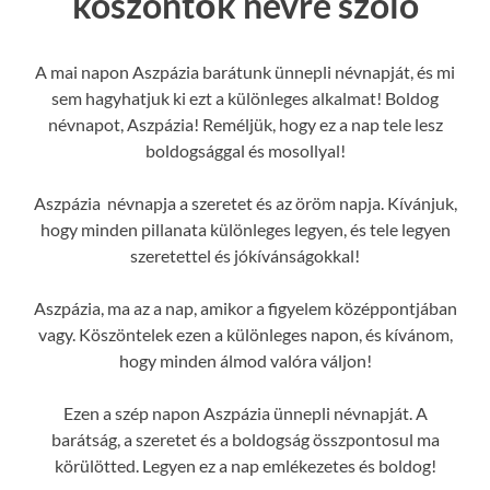
köszöntők névre szóló
A mai napon Aszpázia barátunk ünnepli névnapját, és mi
sem hagyhatjuk ki ezt a különleges alkalmat! Boldog
névnapot, Aszpázia! Reméljük, hogy ez a nap tele lesz
boldogsággal és mosollyal!
Aszpázia névnapja a szeretet és az öröm napja. Kívánjuk,
hogy minden pillanata különleges legyen, és tele legyen
szeretettel és jókívánságokkal!
Aszpázia, ma az a nap, amikor a figyelem középpontjában
vagy. Köszöntelek ezen a különleges napon, és kívánom,
hogy minden álmod valóra váljon!
Ezen a szép napon Aszpázia ünnepli névnapját. A
barátság, a szeretet és a boldogság összpontosul ma
körülötted. Legyen ez a nap emlékezetes és boldog!