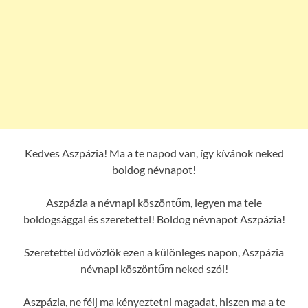
Kedves Aszpázia! Ma a te napod van, így kívánok neked
boldog névnapot!
Aszpázia a névnapi köszöntőm, legyen ma tele
boldogsággal és szeretettel! Boldog névnapot Aszpázia!
Szeretettel üdvözlök ezen a különleges napon, Aszpázia
névnapi köszöntőm neked szól!
Aszpázia, ne félj ma kényeztetni magadat, hiszen ma a te