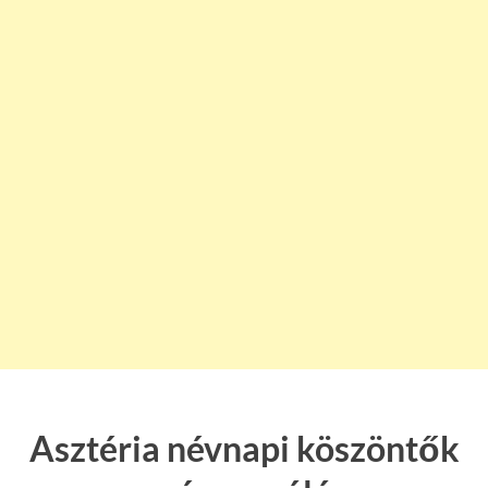
Asztéria névnapi köszöntők