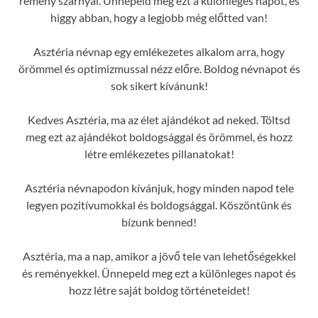
remény szárnyal. Ünnepeld meg ezt a különleges napot, és
higgy abban, hogy a legjobb még előtted van!
Asztéria névnap egy emlékezetes alkalom arra, hogy
örömmel és optimizmussal nézz előre. Boldog névnapot és
sok sikert kívánunk!
Kedves Asztéria, ma az élet ajándékot ad neked. Töltsd
meg ezt az ajándékot boldogsággal és örömmel, és hozz
létre emlékezetes pillanatokat!
Asztéria névnapodon kívánjuk, hogy minden napod tele
legyen pozitívumokkal és boldogsággal. Köszöntünk és
bízunk benned!
Asztéria, ma a nap, amikor a jövő tele van lehetőségekkel
és reményekkel. Ünnepeld meg ezt a különleges napot és
hozz létre saját boldog történeteidet!