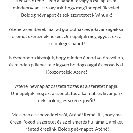
Kedves Aténé! Ezen a napon te vagy a csillag, és mi
mindannyian itt vagyunk, hogy megünnepeljük veled.
Boldog névnapot és sok szeretetet kívánunk!
Aténé, az emberek ma rád gondolnak, és jókívánságaikkal
örömöt szereznek neked. Ünnepeljük meg együtt ezt a
különleges napot!
Névnapodon kívánjuk, hogy minden álmod valóra váljon,
és minden pillanat tele legyen boldogsággal és mosollyal.
Köszöntelek, Aténé!
Aténé névnap az összetartozás és a szeretet napja.
Ünnepeljük meg ezt a csodálatos alkalmat, és kívánjunk
neki boldog és sikeres jövőt!
Ma a nap a te neveddel szól, Aténé! Reméljük, hogy ma
érezni fogod a szeretet és az elismerés hullámait, amiket
irántad érezünk. Boldog névnapot, Aténé!