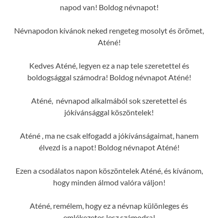
napod van! Boldog névnapot!
Névnapodon kívánok neked rengeteg mosolyt és örömet,
Aténé!
Kedves Aténé, legyen ez a nap tele szeretettel és
boldogsággal számodra! Boldog névnapot Aténé!
Aténé, névnapod alkalmából sok szeretettel és
jókívánsággal köszöntelek!
Aténé , ma ne csak elfogadd a jókívánságaimat, hanem
élvezd is a napot! Boldog névnapot Aténé!
Ezen a csodálatos napon köszöntelek Aténé, és kívánom,
hogy minden álmod valóra váljon!
Aténé, remélem, hogy ez a névnap különleges és
emlékezetes lesz számodra!