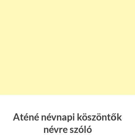
Aténé névnapi köszöntők
névre szóló