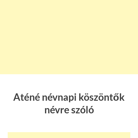
Aténé névnapi köszöntők
névre szóló