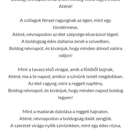
Aténé!
A csillagok fényei ragyognak az égen, mint egy
tündérmese,
Aténé, névnapodon az élet szépsége elvarázsol téged.
A boldogság édes dallama zenél a szívedben,
Boldog névnapot, és kívánjuk, hogy minden álmod valóra
váljon!
Mint a tavasz első virágai, amik a földből bújnak,
Aténé, ma a te napod, amikor a szívünk ismét megdobban.
Az élet ragyog, mint a reggeli napfény,
Boldog névnapot, és kívánjuk, hogy minden napod boldog
legyen!
Mint a madarak dalolása a reggeli hajnalon,
Aténé, névnapodon a boldogság dalát zengjük.
A szeretet virága nyílik szívünkben, mint egy édes rózsa,