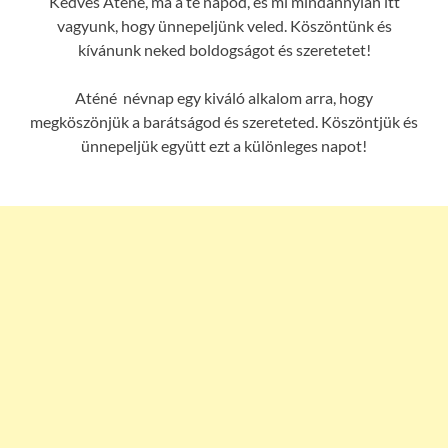
Kedves Aténé, ma a te napod, és mi mindannyian itt
vagyunk, hogy ünnepeljünk veled. Köszöntünk és
kívánunk neked boldogságot és szeretetet!
Aténé névnap egy kiváló alkalom arra, hogy
megköszönjük a barátságod és szereteted. Köszöntjük és
ünnepeljük együtt ezt a különleges napot!