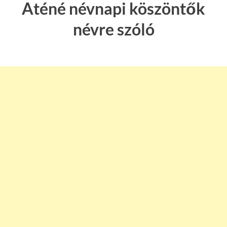
Aténé névnapi köszöntők
névre szóló