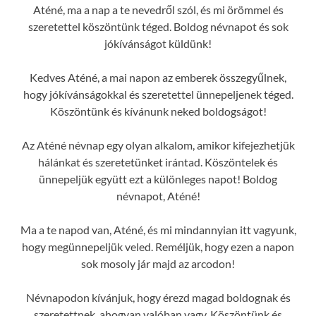
Aténé, ma a nap a te nevedről szól, és mi örömmel és
szeretettel köszöntünk téged. Boldog névnapot és sok
jókívánságot küldünk!
Kedves Aténé, a mai napon az emberek összegyűlnek,
hogy jókívánságokkal és szeretettel ünnepeljenek téged.
Köszöntünk és kívánunk neked boldogságot!
Az Aténé névnap egy olyan alkalom, amikor kifejezhetjük
hálánkat és szeretetünket irántad. Köszöntelek és
ünnepeljük együtt ezt a különleges napot! Boldog
névnapot, Aténé!
Ma a te napod van, Aténé, és mi mindannyian itt vagyunk,
hogy megünnepeljük veled. Reméljük, hogy ezen a napon
sok mosoly jár majd az arcodon!
Névnapodon kívánjuk, hogy érezd magad boldognak és
szeretettnek, ahogyan valóban vagy. Köszöntünk és