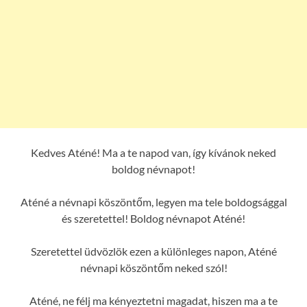
Kedves Aténé! Ma a te napod van, így kívánok neked
boldog névnapot!
Aténé a névnapi köszöntőm, legyen ma tele boldogsággal
és szeretettel! Boldog névnapot Aténé!
Szeretettel üdvözlök ezen a különleges napon, Aténé
névnapi köszöntőm neked szól!
Aténé, ne félj ma kényeztetni magadat, hiszen ma a te