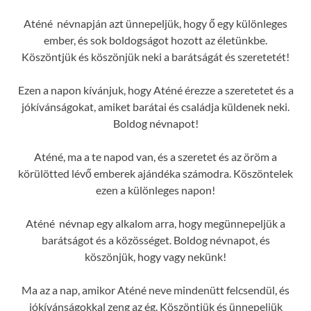
Aténé névnapján azt ünnepeljük, hogy ő egy különleges
ember, és sok boldogságot hozott az életünkbe.
Köszöntjük és köszönjük neki a barátságát és szeretetét!
Ezen a napon kívánjuk, hogy Aténé érezze a szeretetet és a
jókívánságokat, amiket barátai és családja küldenek neki.
Boldog névnapot!
Aténé, ma a te napod van, és a szeretet és az öröm a
körülötted lévő emberek ajándéka számodra. Köszöntelek
ezen a különleges napon!
Aténé névnap egy alkalom arra, hogy megünnepeljük a
barátságot és a közösséget. Boldog névnapot, és
köszönjük, hogy vagy nekünk!
Ma az a nap, amikor Aténé neve mindenütt felcsendül, és
jókívánságokkal zeng az ég. Köszöntjük és ünnepeljük