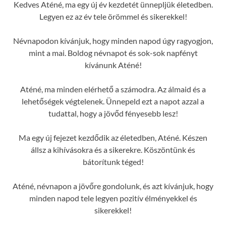
Kedves Aténé, ma egy új év kezdetét ünnepljük életedben.
Legyen ez az év tele örömmel és sikerekkel!
Névnapodon kívánjuk, hogy minden napod úgy ragyogjon,
mint a mai. Boldog névnapot és sok-sok napfényt
kívánunk Aténé!
Aténé, ma minden elérhető a számodra. Az álmaid és a
lehetőségek végtelenek. Ünnepeld ezt a napot azzal a
tudattal, hogy a jövőd fényesebb lesz!
Ma egy új fejezet kezdődik az életedben, Aténé. Készen
állsz a kihívásokra és a sikerekre. Köszöntünk és
bátorítunk téged!
Aténé, névnapon a jövőre gondolunk, és azt kívánjuk, hogy
minden napod tele legyen pozitív élményekkel és
sikerekkel!