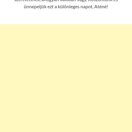
ünnepeljük ezt a különleges napot, Aténé!