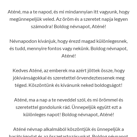
Aténé, ma a te napod, és mi mindannyian itt vagyunk, hogy
megünnepeljük veled. Az öröm és a szeretet napja legyen
számodra! Boldog névnapot, Aténé!
Névnapodon kívánjuk, hogy érezd magad különlegesnek,
és tudd, mennyire fontos vagy nekünk. Boldog névnapot,
Aténé!
Kedves Aténé, az emberek ma azért jöttek össze, hogy
jókívánságokkal és szeretettel örvendeztessenek meg
téged. Köszöntünk és kívánunk neked boldogságot!
Aténé, ma a nap a te neveddel szól, és mi örömmel és
szeretettel gondolunk rád. Ünnepeljük együtt ezt a
különleges napot! Boldog névnapot, Aténé!
Aténé névnap alkalmából köszöntjük és ünnepeljük a
barátságodat és az összetartozásunkat. Boldog névnapot