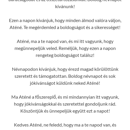
kívánunk!
Ezen a napon kívánjuk, hogy minden álmod valóra váljon,
Aténé. Te megérdemled a boldogságot és a sikerességet!
Aténé, ma a te napod van, és mi itt vagyunk, hogy
megünnepeljük veled. Reméljük, hogy ezen a napon
rengeteg boldogságot találsz!
Névnapodon kívánjuk, hogy érezd magad körülöttünk
szeretett és támogatottan. Boldog névnapot és sok
jókívánságot küldünk neked Aténé!
Ma Aténé a főszereplő, és mi mindannyian itt vagyunk,
hogy jókívánságokkal és szeretettel gondoljunk rád.
Köszöntjük és ünnepeljük együtt ezt a napot!
Kedves Aténé, ne feledd, hogy ma a te napod van, és