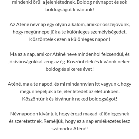
mindenki örül a jelenlétednek. Boldog névnapot és sok
boldogságot kívánunk!
Az Aténé névnap egy olyan alkalom, amikor összejövünk,
hogy megünnepeljük a te különleges személyiségedet.
Köszöntelek ezen a különleges napon!
Ma az a nap, amikor Aténé neve mindenhol felcsendül, és
jókívánságokkal zeng az ég. Köszöntelek és kívánok neked
boldog és sikeres évet!
Aténé, ma a te napod, és mi mindannyian itt vagyunk, hogy
megünnepeljük a te jelenlétedet az életünkben.
Köszöntünk és kívánunk neked boldogságot!
Névnapodon kívánjuk, hogy érezd magad különlegesnek
és szeretettnek. Reméljük, hogy ez a nap emlékezetes lesz
számodra Aténé!