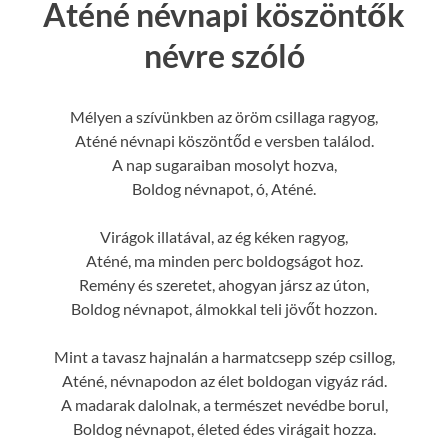
Aténé névnapi köszöntők
névre szóló
Mélyen a szívünkben az öröm csillaga ragyog,
Aténé névnapi köszöntőd e versben találod.
A nap sugaraiban mosolyt hozva,
Boldog névnapot, ó, Aténé.
Virágok illatával, az ég kéken ragyog,
Aténé, ma minden perc boldogságot hoz.
Remény és szeretet, ahogyan jársz az úton,
Boldog névnapot, álmokkal teli jövőt hozzon.
Mint a tavasz hajnalán a harmatcsepp szép csillog,
Aténé, névnapodon az élet boldogan vigyáz rád.
A madarak dalolnak, a természet nevédbe borul,
Boldog névnapot, életed édes virágait hozza.