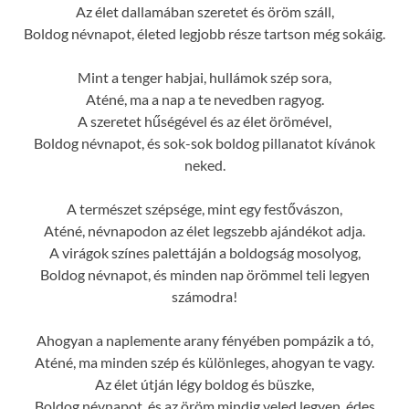
Az élet dallamában szeretet és öröm száll,
Boldog névnapot, életed legjobb része tartson még sokáig.
Mint a tenger habjai, hullámok szép sora,
Aténé, ma a nap a te nevedben ragyog.
A szeretet hűségével és az élet örömével,
Boldog névnapot, és sok-sok boldog pillanatot kívánok
neked.
A természet szépsége, mint egy festővászon,
Aténé, névnapodon az élet legszebb ajándékot adja.
A virágok színes palettáján a boldogság mosolyog,
Boldog névnapot, és minden nap örömmel teli legyen
számodra!
Ahogyan a naplemente arany fényében pompázik a tó,
Aténé, ma minden szép és különleges, ahogyan te vagy.
Az élet útján légy boldog és büszke,
Boldog névnapot, és az öröm mindig veled legyen, édes