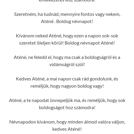
Szeretném, ha tudnád, mennyire fontos vagy nekem,
Aténé . Boldog névnapot!
Kívánom neked Aténé, hogy ezen a napon sok-sok
szeretet öleljen körül! Boldog névnapot Aténé!
Aténé, ne feledd el, hogy ma csak a boldogságról és a
vidámságról szól!
Kedves Aténé, a mai napon csak rád gondolunk, és
reméljük, hogy nagyon boldog vagy!
Aténé, a te napodat ünnepeljük ma, és reméljük, hogy sok
boldogságot hoz számodra!
Névnapodon kívánom, hogy minden álmod valóra váljon,
kedves Aténé!