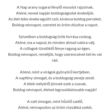
A Nap arany sugarai fénylő mosolyt rajzolnak,
Aténé, neved napján boldogságodat énekeljük.
Az élet édes éneke együtt szól, kívánva boldog perceket,
Boldog névnapot, szeretet és öröm díszítse a napot.
Szívedben a boldogság örök forrása csobog,
Aténé, ma a napod, és minden álmod valóra válj.
A csillagok tündöklő fénye ragyog az égen,
Boldog névnapot, reméljük, hogy szerencsével teli év vár
rád.
Aténé, mint a virágok gyönyörű kertjében,
A napfény simogat, és a boldogság zeneje zenél.
A lélek mélyéről jönnek ezek a szavak,
Boldog névnapot, életed legcsodálatosabb napját!
A szél simogat, mint hűsítő szellő,
Aténé, névnapodon az öröm rózsákká szebb.