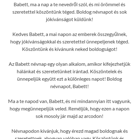
Babett, ma a nap a te nevedről szól, és mi örömmel és
szeretettel köszöntünk téged. Boldog névnapot és sok
jókívánságot küldünk!
Kedves Babett, a mai napon az emberek összegyűlnek,
hogy jókívánságokkal és szeretettel ünnepeljenek téged.
Köszöntünk és kívánunk neked boldogságot!
Az Babett névnap egy olyan alkalom, amikor kifejezhetjük
hálánkat és szeretetünket irántad. Köszöntelek és
ünnepeljük együtt ezt a különleges napot! Boldog
névnapot, Babett!
Ma a te napod van, Babett, és mi mindannyian itt vagyunk,
hogy megünnepeljük veled. Reméljük, hogy ezen a napon
sok mosoly jár majd az arcodon!
Névnapodon kívánjuk, hogy érezd magad boldognak és
szeretettnek, ahogyan valóban vagy. Köszöntünk és