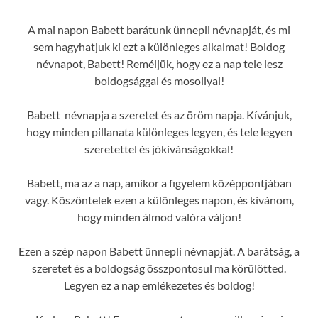
A mai napon Babett barátunk ünnepli névnapját, és mi
sem hagyhatjuk ki ezt a különleges alkalmat! Boldog
névnapot, Babett! Reméljük, hogy ez a nap tele lesz
boldogsággal és mosollyal!
Babett névnapja a szeretet és az öröm napja. Kívánjuk,
hogy minden pillanata különleges legyen, és tele legyen
szeretettel és jókívánságokkal!
Babett, ma az a nap, amikor a figyelem középpontjában
vagy. Köszöntelek ezen a különleges napon, és kívánom,
hogy minden álmod valóra váljon!
Ezen a szép napon Babett ünnepli névnapját. A barátság, a
szeretet és a boldogság összpontosul ma körülötted.
Legyen ez a nap emlékezetes és boldog!