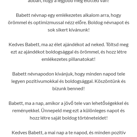
abban, hogy a legjobb még előtted van!
Babett névnap egy emlékezetes alkalom arra, hogy
örömmel és optimizmussal nézz előre. Boldog névnapot és
sok sikert kívánunk!
Kedves Babett, ma az élet ajándékot ad neked. Töltsd meg
ezt az ajándékot boldogsággal és örömmel, és hozz létre
emlékezetes pillanatokat!
Babett névnapodon kívánjuk, hogy minden napod tele
legyen pozitívumokkal és boldogsággal. Köszöntünk és
bízunk benned!
Babett, ma a nap, amikor a jövő tele van lehetőségekkel és
reményekkel. Ünnepeld meg ezt a különleges napot és
hozz létre saját boldog történeteidet!
Kedves Babett, a mai nap a te napod, és minden pozitív