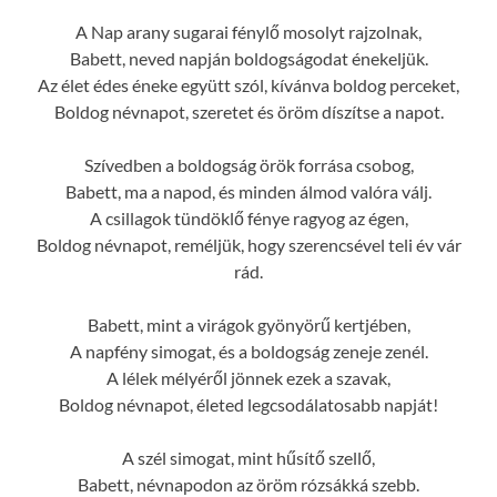
A Nap arany sugarai fénylő mosolyt rajzolnak,
Babett, neved napján boldogságodat énekeljük.
Az élet édes éneke együtt szól, kívánva boldog perceket,
Boldog névnapot, szeretet és öröm díszítse a napot.
Szívedben a boldogság örök forrása csobog,
Babett, ma a napod, és minden álmod valóra válj.
A csillagok tündöklő fénye ragyog az égen,
Boldog névnapot, reméljük, hogy szerencsével teli év vár
rád.
Babett, mint a virágok gyönyörű kertjében,
A napfény simogat, és a boldogság zeneje zenél.
A lélek mélyéről jönnek ezek a szavak,
Boldog névnapot, életed legcsodálatosabb napját!
A szél simogat, mint hűsítő szellő,
Babett, névnapodon az öröm rózsákká szebb.