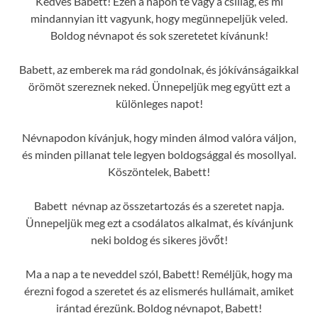
Kedves Babett! Ezen a napon te vagy a csillag, és mi
mindannyian itt vagyunk, hogy megünnepeljük veled.
Boldog névnapot és sok szeretetet kívánunk!
Babett, az emberek ma rád gondolnak, és jókívánságaikkal
örömöt szereznek neked. Ünnepeljük meg együtt ezt a
különleges napot!
Névnapodon kívánjuk, hogy minden álmod valóra váljon,
és minden pillanat tele legyen boldogsággal és mosollyal.
Köszöntelek, Babett!
Babett névnap az összetartozás és a szeretet napja.
Ünnepeljük meg ezt a csodálatos alkalmat, és kívánjunk
neki boldog és sikeres jövőt!
Ma a nap a te neveddel szól, Babett! Reméljük, hogy ma
érezni fogod a szeretet és az elismerés hullámait, amiket
irántad érezünk. Boldog névnapot, Babett!