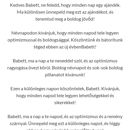
Kedves Babett, ne feledd, hogy minden nap egy ajándék.
Ma különösen ünnepeld meg ezt az ajándékot, és
teremtsd meg a boldog jövőd!
Névnapodon kívánjuk, hogy minden napod tele legyen
optimizmussal és boldogsággal. Köszöntünk és bátorítunk
téged ebben az új évbenBabett!
Babett, ma a nap a te neveddel szól, és az optimizmus
ragyogása övezi körül. Boldog névnapot és sok-sok boldog
pillanatot kívánunk!
Ezen a különleges napon köszöntelek, Babett. Kívánjuk,
hogy minden napod tele legyen lehetőségekkel és
sikerekkel!
Babett, ma a nap a te napod, és az optimizmus és a remény
szárnyal. Ünnepeld meg ezt a különleges napot, és higgy