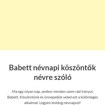
Babett névnapi köszöntők
névre szóló
Ma egy olyan nap, amikor minden szem rád irányul,
Babett. Köszöntünk és ünnepeljük veled ezt a különleges
alkalmat. Legyen boldog névnapod!