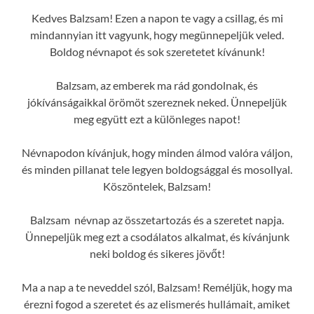
Kedves Balzsam! Ezen a napon te vagy a csillag, és mi
mindannyian itt vagyunk, hogy megünnepeljük veled.
Boldog névnapot és sok szeretetet kívánunk!
Balzsam, az emberek ma rád gondolnak, és
jókívánságaikkal örömöt szereznek neked. Ünnepeljük
meg együtt ezt a különleges napot!
Névnapodon kívánjuk, hogy minden álmod valóra váljon,
és minden pillanat tele legyen boldogsággal és mosollyal.
Köszöntelek, Balzsam!
Balzsam névnap az összetartozás és a szeretet napja.
Ünnepeljük meg ezt a csodálatos alkalmat, és kívánjunk
neki boldog és sikeres jövőt!
Ma a nap a te neveddel szól, Balzsam! Reméljük, hogy ma
érezni fogod a szeretet és az elismerés hullámait, amiket