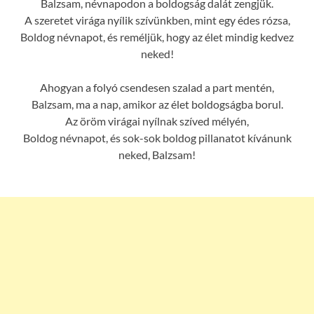
Balzsam, névnapodon a boldogság dalát zengjük.
A szeretet virága nyílik szívünkben, mint egy édes rózsa,
Boldog névnapot, és reméljük, hogy az élet mindig kedvez
neked!
Ahogyan a folyó csendesen szalad a part mentén,
Balzsam, ma a nap, amikor az élet boldogságba borul.
Az öröm virágai nyílnak szíved mélyén,
Boldog névnapot, és sok-sok boldog pillanatot kívánunk
neked, Balzsam!