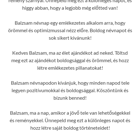
remény szárnyal. Ünnepeld meg ezt a különleges napot, és
higgy abban, hogy a legjobb még előtted van!
Balzsam névnap egy emlékezetes alkalom arra, hogy
örömmel és optimizmussal nézz előre. Boldog névnapot és
sok sikert kívánunk!
Kedves Balzsam, ma az élet ajándékot ad neked. Töltsd
meg ezt az ajándékot boldogsággal és örömmel, és hozz
létre emlékezetes pillanatokat!
Balzsam névnapodon kívánjuk, hogy minden napod tele
legyen pozitívumokkal és boldogsággal. Köszöntünk és
bízunk benned!
Balzsam, ma a nap, amikor a jövő tele van lehetőségekkel
és reményekkel. Ünnepeld meg ezt a különleges napot és
hozz létre saját boldog történeteidet!