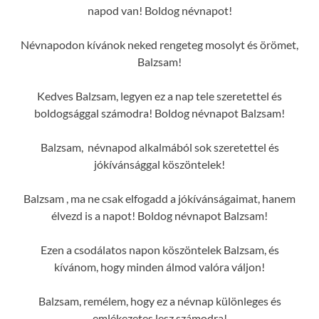
napod van! Boldog névnapot!
Névnapodon kívánok neked rengeteg mosolyt és örömet,
Balzsam!
Kedves Balzsam, legyen ez a nap tele szeretettel és
boldogsággal számodra! Boldog névnapot Balzsam!
Balzsam, névnapod alkalmából sok szeretettel és
jókívánsággal köszöntelek!
Balzsam , ma ne csak elfogadd a jókívánságaimat, hanem
élvezd is a napot! Boldog névnapot Balzsam!
Ezen a csodálatos napon köszöntelek Balzsam, és
kívánom, hogy minden álmod valóra váljon!
Balzsam, remélem, hogy ez a névnap különleges és
emlékezetes lesz számodra!