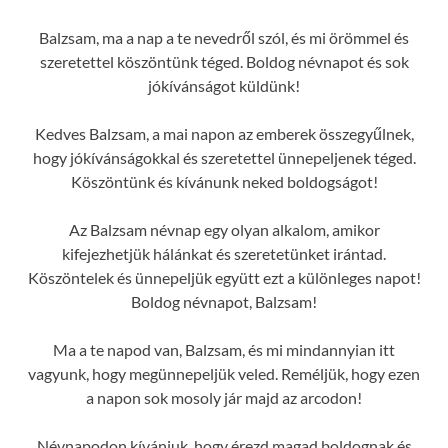
Balzsam, ma a nap a te nevedről szól, és mi örömmel és
szeretettel köszöntünk téged. Boldog névnapot és sok
jókívánságot küldünk!
Kedves Balzsam, a mai napon az emberek összegyűlnek,
hogy jókívánságokkal és szeretettel ünnepeljenek téged.
Köszöntünk és kívánunk neked boldogságot!
Az Balzsam névnap egy olyan alkalom, amikor
kifejezhetjük hálánkat és szeretetünket irántad.
Köszöntelek és ünnepeljük együtt ezt a különleges napot!
Boldog névnapot, Balzsam!
Ma a te napod van, Balzsam, és mi mindannyian itt
vagyunk, hogy megünnepeljük veled. Reméljük, hogy ezen
a napon sok mosoly jár majd az arcodon!
Névnapodon kívánjuk, hogy érezd magad boldognak és