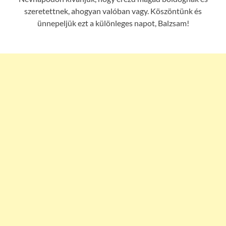
szeretettnek, ahogyan valóban vagy. Köszöntünk és
ünnepeljük ezt a különleges napot, Balzsam!