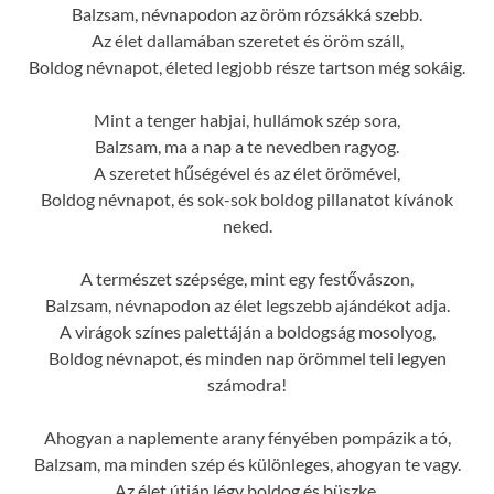
Balzsam, névnapodon az öröm rózsákká szebb.
Az élet dallamában szeretet és öröm száll,
Boldog névnapot, életed legjobb része tartson még sokáig.
Mint a tenger habjai, hullámok szép sora,
Balzsam, ma a nap a te nevedben ragyog.
A szeretet hűségével és az élet örömével,
Boldog névnapot, és sok-sok boldog pillanatot kívánok
neked.
A természet szépsége, mint egy festővászon,
Balzsam, névnapodon az élet legszebb ajándékot adja.
A virágok színes palettáján a boldogság mosolyog,
Boldog névnapot, és minden nap örömmel teli legyen
számodra!
Ahogyan a naplemente arany fényében pompázik a tó,
Balzsam, ma minden szép és különleges, ahogyan te vagy.
Az élet útján légy boldog és büszke,