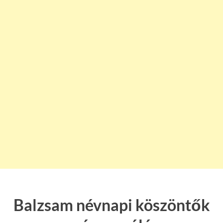
Balzsam névnapi köszöntők