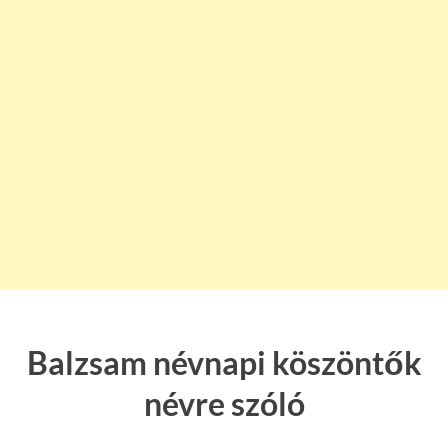
Balzsam névnapi köszöntők
névre szóló