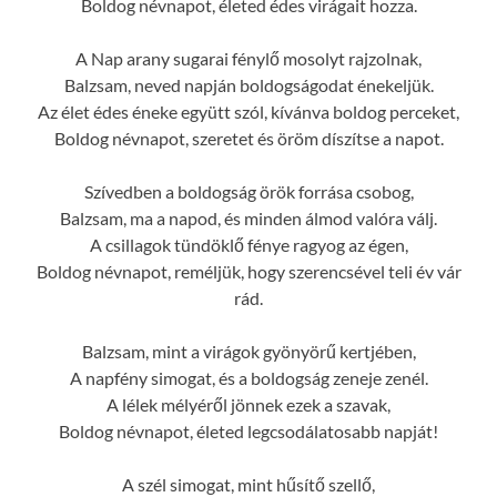
Boldog névnapot, életed édes virágait hozza.
A Nap arany sugarai fénylő mosolyt rajzolnak,
Balzsam, neved napján boldogságodat énekeljük.
Az élet édes éneke együtt szól, kívánva boldog perceket,
Boldog névnapot, szeretet és öröm díszítse a napot.
Szívedben a boldogság örök forrása csobog,
Balzsam, ma a napod, és minden álmod valóra válj.
A csillagok tündöklő fénye ragyog az égen,
Boldog névnapot, reméljük, hogy szerencsével teli év vár
rád.
Balzsam, mint a virágok gyönyörű kertjében,
A napfény simogat, és a boldogság zeneje zenél.
A lélek mélyéről jönnek ezek a szavak,
Boldog névnapot, életed legcsodálatosabb napját!
A szél simogat, mint hűsítő szellő,