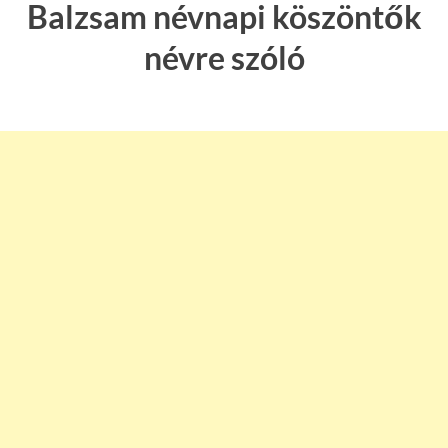
Balzsam névnapi köszöntők
névre szóló