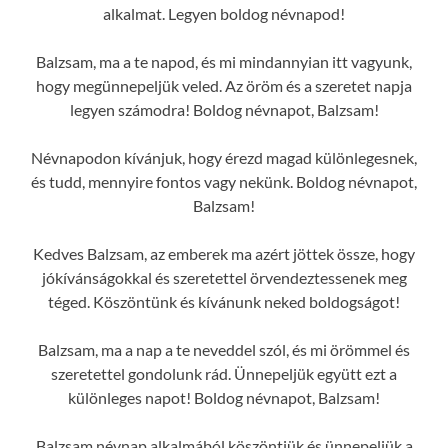
alkalmat. Legyen boldog névnapod!
Balzsam, ma a te napod, és mi mindannyian itt vagyunk,
hogy megünnepeljük veled. Az öröm és a szeretet napja
legyen számodra! Boldog névnapot, Balzsam!
Névnapodon kívánjuk, hogy érezd magad különlegesnek,
és tudd, mennyire fontos vagy nekünk. Boldog névnapot,
Balzsam!
Kedves Balzsam, az emberek ma azért jöttek össze, hogy
jókívánságokkal és szeretettel örvendeztessenek meg
téged. Köszöntünk és kívánunk neked boldogságot!
Balzsam, ma a nap a te neveddel szól, és mi örömmel és
szeretettel gondolunk rád. Ünnepeljük együtt ezt a
különleges napot! Boldog névnapot, Balzsam!
Balzsam névnap alkalmából köszöntjük és ünnepeljük a