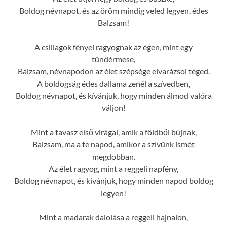
Boldog névnapot, és az öröm mindig veled legyen, édes
Balzsam!
A csillagok fényei ragyognak az égen, mint egy
tündérmese,
Balzsam, névnapodon az élet szépsége elvarázsol téged.
A boldogság édes dallama zenél a szívedben,
Boldog névnapot, és kívánjuk, hogy minden álmod valóra
váljon!
Mint a tavasz első virágai, amik a földből bújnak,
Balzsam, ma a te napod, amikor a szívünk ismét
megdobban.
Az élet ragyog, mint a reggeli napfény,
Boldog névnapot, és kívánjuk, hogy minden napod boldog
legyen!
Mint a madarak dalolása a reggeli hajnalon,