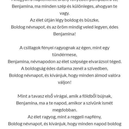
Benjamina, ma minden szép és különleges, ahogyan te
vagy.
Az élet útján légy boldog és büszke,
Boldog névnapot, és az öröm mindig veled legyen, édes
Benjamina!
A csillagok fényei ragyognak az égen, mint egy
tündérmese,
Benjamina, névnapodon az élet szépsége elvarázsol téged.
A boldogság édes dallama zenél a szívedben,
Boldog névnapot, és kívánjuk, hogy minden álmod valóra
váljon!
Mint a tavasz első virágai, amik a földből bújnak,
Benjamina, ma a te napod, amikor a szívünk ismét
megdobban.
Az élet ragyog, mint a reggeli napfény,
Boldog névnapot, és kívánjuk, hogy minden napod boldog