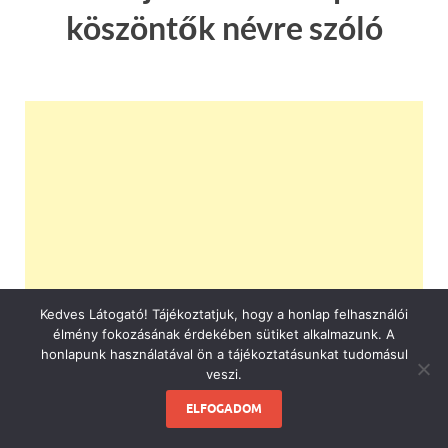
köszöntők névre szóló
Kedves Látogató! Tájékoztatjuk, hogy a honlap felhasználói
élmény fokozásának érdekében sütiket alkalmazunk. A
honlapunk használatával ön a tájékoztatásunkat tudomásul
veszi.
ELFOGADOM