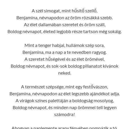
A szél simogat, mint hűsítő szellő,
Benjamina, névnapodon az öröm rózsákká szebb.
Az élet dallamában szeretet és öröm száll,
Boldog névnapot, életed legjobb része tartson még sokáig.
Mint a tenger habjai, hullámok szép sora,
Benjamina, ma a nap a te nevedben ragyog.
A szeretet hűségével és az élet örömével,
Boldog névnapot, és sok-sok boldog pillanatot kívánok
neked.
A természet szépsége, mint egy festővászon,
Benjamina, névnapodon az élet legszebb ajándékot adja.
A virágok színes palettáján a boldogság mosolyog,
Boldog névnapot, és minden nap örömmel teli legyen
számodra!
Ahogyan a naplemente arany fényében pompázik a tó,