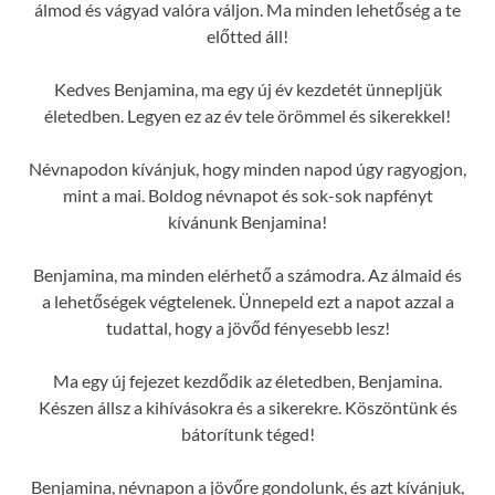
álmod és vágyad valóra váljon. Ma minden lehetőség a te
előtted áll!
Kedves Benjamina, ma egy új év kezdetét ünnepljük
életedben. Legyen ez az év tele örömmel és sikerekkel!
Névnapodon kívánjuk, hogy minden napod úgy ragyogjon,
mint a mai. Boldog névnapot és sok-sok napfényt
kívánunk Benjamina!
Benjamina, ma minden elérhető a számodra. Az álmaid és
a lehetőségek végtelenek. Ünnepeld ezt a napot azzal a
tudattal, hogy a jövőd fényesebb lesz!
Ma egy új fejezet kezdődik az életedben, Benjamina.
Készen állsz a kihívásokra és a sikerekre. Köszöntünk és
bátorítunk téged!
Benjamina, névnapon a jövőre gondolunk, és azt kívánjuk,