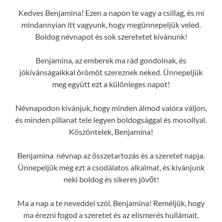
Kedves Benjamina! Ezen a napon te vagy a csillag, és mi
mindannyian itt vagyunk, hogy megünnepeljük veled.
Boldog névnapot és sok szeretetet kívánunk!
Benjamina, az emberek ma rád gondolnak, és
jókívánságaikkal örömöt szereznek neked. Ünnepeljük
meg együtt ezt a különleges napot!
Névnapodon kívánjuk, hogy minden álmod valóra váljon,
és minden pillanat tele legyen boldogsággal és mosollyal.
Köszöntelek, Benjamina!
Benjamina névnap az összetartozás és a szeretet napja.
Ünnepeljük meg ezt a csodálatos alkalmat, és kívánjunk
neki boldog és sikeres jövőt!
Ma a nap a te neveddel szól, Benjamina! Reméljük, hogy
ma érezni fogod a szeretet és az elismerés hullámait,