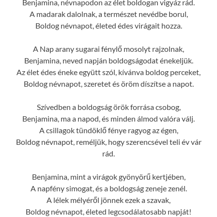
Benjamina, névnapodon az élet boldogan vigyáz rád.
A madarak dalolnak, a természet nevédbe borul,
Boldog névnapot, életed édes virágait hozza.
A Nap arany sugarai fénylő mosolyt rajzolnak,
Benjamina, neved napján boldogságodat énekeljük.
Az élet édes éneke együtt szól, kívánva boldog perceket,
Boldog névnapot, szeretet és öröm díszítse a napot.
Szívedben a boldogság örök forrása csobog,
Benjamina, ma a napod, és minden álmod valóra válj.
A csillagok tündöklő fénye ragyog az égen,
Boldog névnapot, reméljük, hogy szerencsével teli év vár
rád.
Benjamina, mint a virágok gyönyörű kertjében,
A napfény simogat, és a boldogság zeneje zenél.
A lélek mélyéről jönnek ezek a szavak,
Boldog névnapot, életed legcsodálatosabb napját!