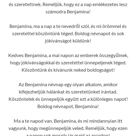
és szeretettnek. Reméljük, hogy ez a nap emlékezetes lesz
számodra Benjamina!
Benjamina, ma a nap a te nevedről szól, és mi örömmel és
szeretettel köszöntünk téged. Boldog névnapot és sok
jókívánságot küldünk!
Kedves Benjamina, a mai napon az emberek összegyűlnek,
hogy jókívánságokkal és szeretettel ünnepeljenek téged.
Köszöntünk és kívánunk neked boldogságot!
Az Benjamina névnap egy olyan alkalom, amikor
kifejezhetjük hálánkat és szeretetünket irántad.
Köszöntelek és ünnepeljük együtt ezt a különleges napot!
Boldog névnapot, Benjamina!
Ma a te napod van, Benjamina, és mi mindannyian itt
vagyunk, hogy megünnepeljük veled. Reméljük, hogy ezen
a napon sok mosoly jár majd az arcodon!