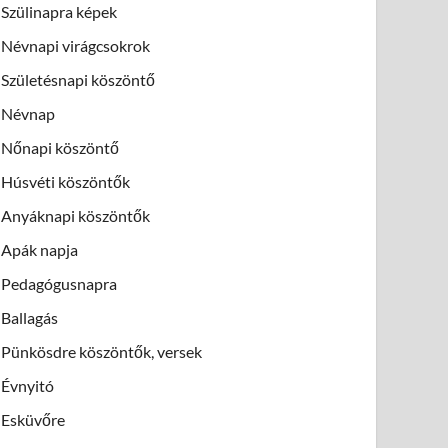
Szülinapra képek
Névnapi virágcsokrok
Születésnapi köszöntő
Névnap
Nőnapi köszöntő
Húsvéti köszöntők
Anyáknapi köszöntők
Apák napja
Pedagógusnapra
Ballagás
Pünkösdre köszöntők, versek
Évnyitó
Esküvőre