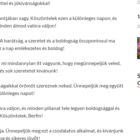
2
ttel és jókívánságokkal!
1
pontjában vagy. Köszöntelek ezen a különleges napon, és
nden álmod valóra váljon!
2
 A barátság, a szeretet és a boldogság összpontosul ma
z a nap emlékezetes és boldog!
 és mi mindannyian itt vagyunk, hogy megünnepeljük veled.
s sok szeretetet kívánunk!
nságaikkal örömöt szereznek neked. Ünnepeljük meg együtt
különleges napot!
 váljon, és minden pillanat tele legyen boldogsággal és
 Köszöntelek, Berfin!
ja. Ünnepeljük meg ezt a csodálatos alkalmat, és kívánjunk
og és sikeres jövőt!