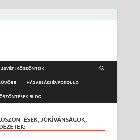
ÚSVÉTI KÖSZÖNTŐK
KÜVŐRE
HÁZASSÁGI ÉVFORDULÓ
ÖSZÖNTÉSEK BLOG
KÖSZÖNTÉSEK, JÓKÍVÁNSÁGOK,
IDÉZETEK: