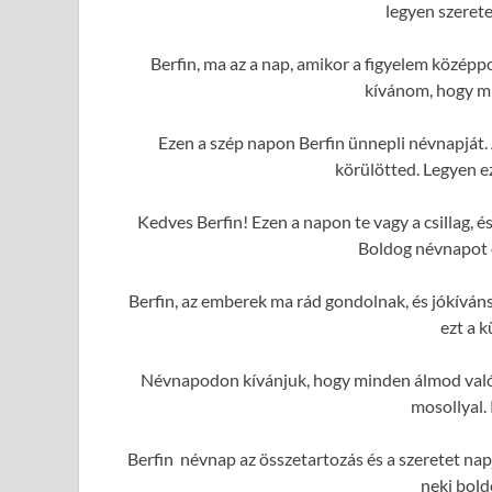
legyen szerete
Berfin, ma az a nap, amikor a figyelem közép
kívánom, hogy mi
Ezen a szép napon Berfin ünnepli névnapját.
körülötted. Legyen e
Kedves Berfin! Ezen a napon te vagy a csillag,
Boldog névnapot é
Berfin, az emberek ma rád gondolnak, és jókívá
ezt a 
Névnapodon kívánjuk, hogy minden álmod valóra
mosollyal.
Berfin névnap az összetartozás és a szeretet nap
neki bold