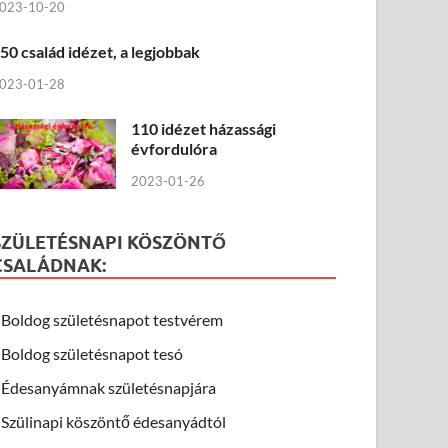
023-10-20
50 család idézet, a legjobbak
023-01-28
110 idézet házassági
évfordulóra
2023-01-26
SZÜLETÉSNAPI KÖSZÖNTŐ
CSALÁDNAK:
Boldog születésnapot testvérem
Boldog születésnapot tesó
Édesanyámnak születésnapjára
Szülinapi köszöntő édesanyádtól