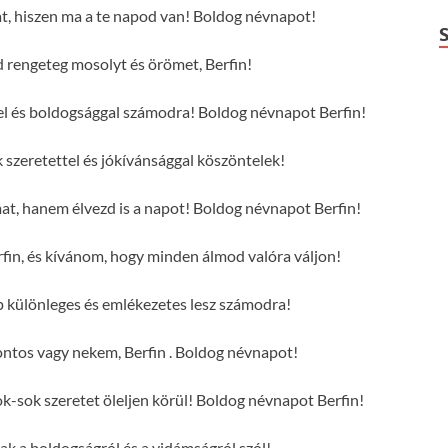
at, hiszen ma a te napod van! Boldog névnapot!
rengeteg mosolyt és örömet, Berfin!
ttel és boldogsággal számodra! Boldog névnapot Berfin!
 szeretettel és jókívánsággal köszöntelek!
mat, hanem élvezd is a napot! Boldog névnapot Berfin!
fin, és kívánom, hogy minden álmod valóra váljon!
p különleges és emlékezetes lesz számodra!
ntos vagy nekem, Berfin . Boldog névnapot!
-sok szeretet öleljen körül! Boldog névnapot Berfin!
sak a boldogságról és a vidámságról szól!