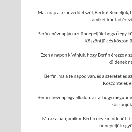
Ma a nap a te neveddel szól, Berfin! Reméljük, 
amiket irántad érez
Berfin névnapján azt ünnepeljük, hogy ő egy k
Köszöntjük és köszönjük
Ezen a napon kívánjuk, hogy Berfin érezze a sz
küldenek ne
Berfin, ma a te napod van, és a szeretet és
Köszöntelek e
Berfin névnap egy alkalom arra, hogy megünnep
köszönjük
Ma az a nap, amikor Berfin neve mindenütt fe
ünnepeljük együ