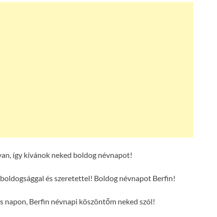
van, így kívánok neked boldog névnapot!
 boldogsággal és szeretettel! Boldog névnapot Berfin!
es napon, Berfin névnapi köszöntőm neked szól!