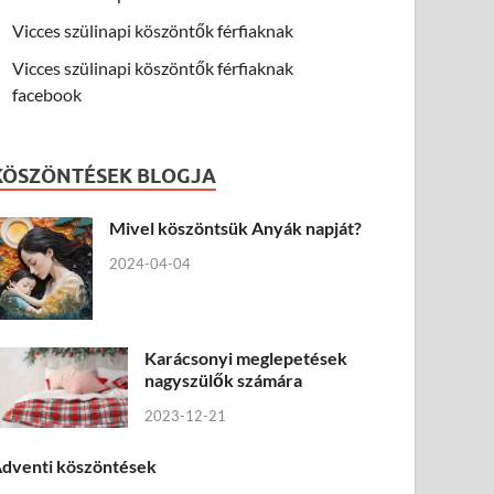
Vicces szülinapi köszöntők férfiaknak
Vicces szülinapi köszöntők férfiaknak
facebook
KÖSZÖNTÉSEK BLOGJA
Mivel köszöntsük Anyák napját?
2024-04-04
Karácsonyi meglepetések
nagyszülők számára
2023-12-21
dventi köszöntések