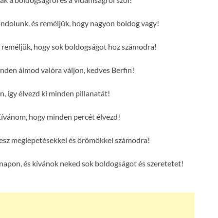
ondolunk, és reméljük, hogy nagyon boldog vagy!
s reméljük, hogy sok boldogságot hoz számodra!
en álmod valóra váljon, kedves Berfin!
n, így élvezd ki minden pillanatát!
Kívánom, hogy minden percét élvezd!
e lesz meglepetésekkel és örömökkel számodra!
 napon, és kívánok neked sok boldogságot és szeretetet!