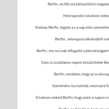
Berfin, ne félj ma kényeztetni magad
Névnapodon kívánok neked 
Kedves Berfin, legyen ez a nap tele szerete
Berfin, névnapod alkalmából sok
Berfin , ma ne csak elfogadd a jókívánságai
Ezen a csodálatos napon köszöntelek Ber
Berfin, remélem, hogy ez a névna
Szeretném, ha tudnád, mennyire fo
Kívánom neked Berfin, hogy ezen a napon sok
Berfin, ne feledd el, hogy ma c