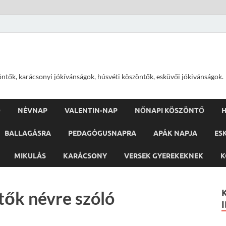
öntők, karácsonyi jókívánságok, húsvéti köszöntők, esküvői jókivánságok.
Ő
NÉVNAP
VALENTIN-NAP
NŐNAPI KÖSZÖNTŐ
H
BALLAGÁSRA
PEDAGÓGUSNAPRA
APÁK NAPJA
ES
MIKULÁS
KARÁCSONY
VERSEK GYEREKEKNEK
K
tők névre szóló