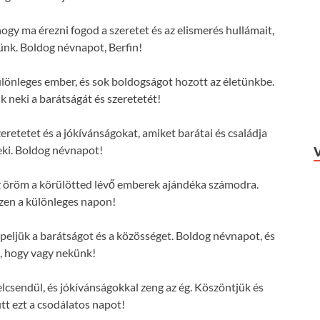
hogy ma érezni fogod a szeretet és az elismerés hullámait,
ünk. Boldog névnapot, Berfin!
ülönleges ember, és sok boldogságot hozott az életünkbe.
 neki a barátságát és szeretetét!
eretetet és a jókívánságokat, amiket barátai és családja
ki. Boldog névnapot!
 az öröm a körülötted lévő emberek ajándéka számodra.
zen a különleges napon!
eljük a barátságot és a közösséget. Boldog névnapot, és
, hogy vagy nekünk!
lcsendül, és jókívánságokkal zeng az ég. Köszöntjük és
tt ezt a csodálatos napot!