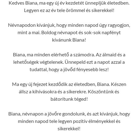
Kedves Biana, ma egy új év kezdetét ünnepljük életedben.
Legyen ez az év tele örömmel és sikerekkel!
Névnapodon kívánjuk, hogy minden napod úgy ragyogjon,
mint a mai. Boldog névnapot és sok-sok napfényt
kívánunk Biana!
Biana, ma minden elérhető a számodra. Az álmaid és a
lehetőségek végtelenek. Ünnepeld ezt a napot azzal a
tudattal, hogy a jövőd fényesebb lesz!
Ma egy új fejezet kezdődik az életedben, Biana. Készen
állsz a kihívásokra és a sikerekre. Köszöntünk és
bátorítunk téged!
Biana, névnapon a jövőre gondolunk, és azt kívánjuk, hogy
minden napod tele legyen pozitív élményekkel és
sikerekkel!