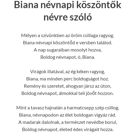
Biana névnapi köszöntők
névre szóló
Mélyen a szívünkben az öröm csillaga ragyog,
Biana névnapi köszöntőd e versben találod.
A nap sugaraiban mosolyt hozva,
Boldog névnapot, ó, Biana.
Virágok illatával, az ég kéken ragyog,
Biana, ma minden perc boldogságot hoz.
Remény és szeretet, ahogyan jársz az úton,
Boldog névnapot, álmokkal teli jövőt hozzon.
Mint a tavasz hajnalán a harmatcsepp szép csillog,
Biana, névnapodon az élet boldogan vigyáz rád.
A madarak dalolnak, a természet nevédbe borul,
Boldog névnapot, életed édes virágait hozza.