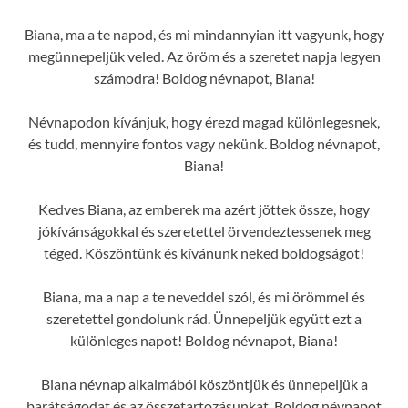
Biana, ma a te napod, és mi mindannyian itt vagyunk, hogy
megünnepeljük veled. Az öröm és a szeretet napja legyen
számodra! Boldog névnapot, Biana!
Névnapodon kívánjuk, hogy érezd magad különlegesnek,
és tudd, mennyire fontos vagy nekünk. Boldog névnapot,
Biana!
Kedves Biana, az emberek ma azért jöttek össze, hogy
jókívánságokkal és szeretettel örvendeztessenek meg
téged. Köszöntünk és kívánunk neked boldogságot!
Biana, ma a nap a te neveddel szól, és mi örömmel és
szeretettel gondolunk rád. Ünnepeljük együtt ezt a
különleges napot! Boldog névnapot, Biana!
Biana névnap alkalmából köszöntjük és ünnepeljük a
barátságodat és az összetartozásunkat. Boldog névnapot