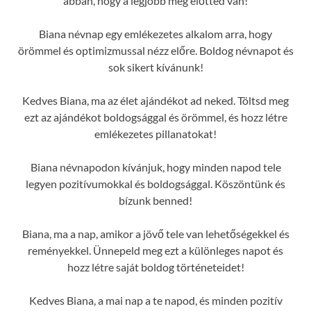
abban, hogy a legjobb még előtted van!
Biana névnap egy emlékezetes alkalom arra, hogy
örömmel és optimizmussal nézz előre. Boldog névnapot és
sok sikert kívánunk!
Kedves Biana, ma az élet ajándékot ad neked. Töltsd meg
ezt az ajándékot boldogsággal és örömmel, és hozz létre
emlékezetes pillanatokat!
Biana névnapodon kívánjuk, hogy minden napod tele
legyen pozitívumokkal és boldogsággal. Köszöntünk és
bízunk benned!
Biana, ma a nap, amikor a jövő tele van lehetőségekkel és
reményekkel. Ünnepeld meg ezt a különleges napot és
hozz létre saját boldog történeteidet!
Kedves Biana, a mai nap a te napod, és minden pozitív