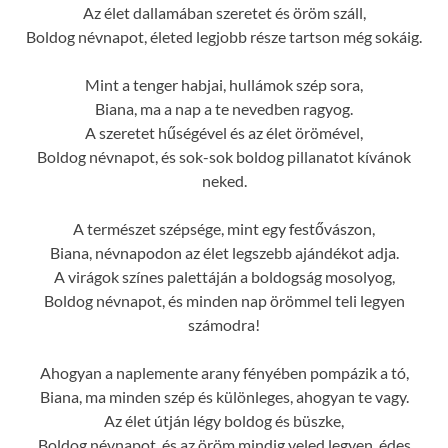
Az élet dallamában szeretet és öröm száll,
Boldog névnapot, életed legjobb része tartson még sokáig.
Mint a tenger habjai, hullámok szép sora,
Biana, ma a nap a te nevedben ragyog.
A szeretet hűségével és az élet örömével,
Boldog névnapot, és sok-sok boldog pillanatot kívánok
neked.
A természet szépsége, mint egy festővászon,
Biana, névnapodon az élet legszebb ajándékot adja.
A virágok színes palettáján a boldogság mosolyog,
Boldog névnapot, és minden nap örömmel teli legyen
számodra!
Ahogyan a naplemente arany fényében pompázik a tó,
Biana, ma minden szép és különleges, ahogyan te vagy.
Az élet útján légy boldog és büszke,
Boldog névnapot, és az öröm mindig veled legyen, édes