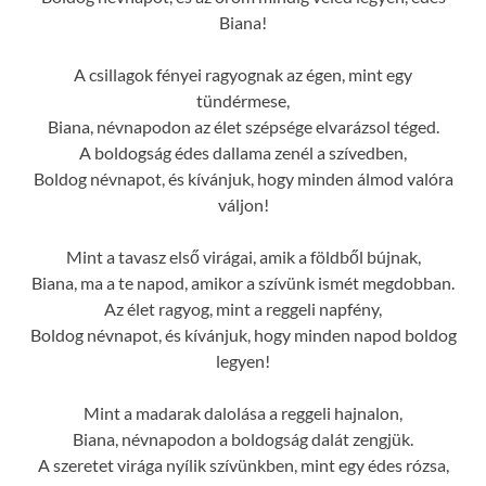
Biana!
A csillagok fényei ragyognak az égen, mint egy
tündérmese,
Biana, névnapodon az élet szépsége elvarázsol téged.
A boldogság édes dallama zenél a szívedben,
Boldog névnapot, és kívánjuk, hogy minden álmod valóra
váljon!
Mint a tavasz első virágai, amik a földből bújnak,
Biana, ma a te napod, amikor a szívünk ismét megdobban.
Az élet ragyog, mint a reggeli napfény,
Boldog névnapot, és kívánjuk, hogy minden napod boldog
legyen!
Mint a madarak dalolása a reggeli hajnalon,
Biana, névnapodon a boldogság dalát zengjük.
A szeretet virága nyílik szívünkben, mint egy édes rózsa,