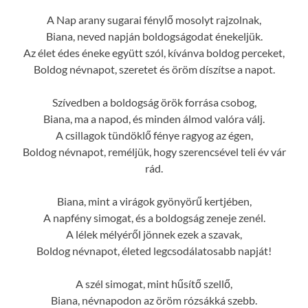
A Nap arany sugarai fénylő mosolyt rajzolnak,
Biana, neved napján boldogságodat énekeljük.
Az élet édes éneke együtt szól, kívánva boldog perceket,
Boldog névnapot, szeretet és öröm díszítse a napot.
Szívedben a boldogság örök forrása csobog,
Biana, ma a napod, és minden álmod valóra válj.
A csillagok tündöklő fénye ragyog az égen,
Boldog névnapot, reméljük, hogy szerencsével teli év vár
rád.
Biana, mint a virágok gyönyörű kertjében,
A napfény simogat, és a boldogság zeneje zenél.
A lélek mélyéről jönnek ezek a szavak,
Boldog névnapot, életed legcsodálatosabb napját!
A szél simogat, mint hűsítő szellő,
Biana, névnapodon az öröm rózsákká szebb.