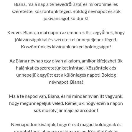
Biana, ma a nap a te nevedről szól, és mi örömmel és
szeretettel köszöntünk téged. Boldog névnapot és sok
jókívánságot küldünk!
Kedves Biana, a mai napon az emberek összegyűlnek, hogy
jókívánságokkal és szeretettel ünnepeljenek téged.
Köszöntünk és kívánunk neked boldogságot!
Az Biana névnap egy olyan alkalom, amikor kifejezhetjük
hálánkat és szeretetünket irántad. Köszöntelek és
ünnepeljük együtt ezt a különleges napot! Boldog
névnapot, Biana!
Ma a te napod van, Biana, és mi mindannyian itt vagyunk,
hogy megünnepeljük veled. Reméljük, hogy ezen a napon
sok mosoly jár majd az arcodon!
Névnapodon kívánjuk, hogy érezd magad boldognak és
szeretettnek, ahogyan valóban vagy. Köszöntünk és