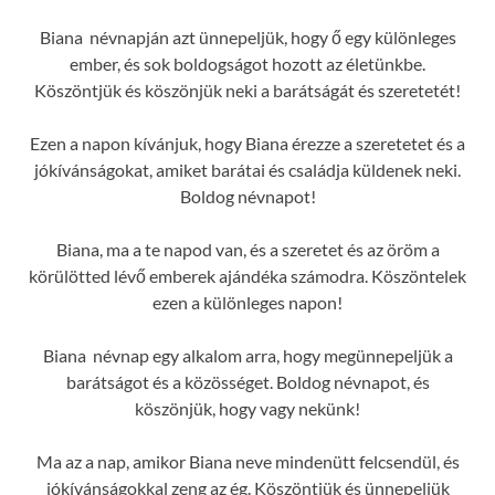
Biana névnapján azt ünnepeljük, hogy ő egy különleges
ember, és sok boldogságot hozott az életünkbe.
Köszöntjük és köszönjük neki a barátságát és szeretetét!
Ezen a napon kívánjuk, hogy Biana érezze a szeretetet és a
jókívánságokat, amiket barátai és családja küldenek neki.
Boldog névnapot!
Biana, ma a te napod van, és a szeretet és az öröm a
körülötted lévő emberek ajándéka számodra. Köszöntelek
ezen a különleges napon!
Biana névnap egy alkalom arra, hogy megünnepeljük a
barátságot és a közösséget. Boldog névnapot, és
köszönjük, hogy vagy nekünk!
Ma az a nap, amikor Biana neve mindenütt felcsendül, és
jókívánságokkal zeng az ég. Köszöntjük és ünnepeljük