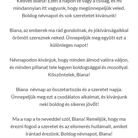
Kedves Biana! Ezen a napon te vagy a csillag, és mi
mindannyian itt vagyunk, hogy megünnepeljük veled.
Boldog névnapot és sok szeretetet kívánunk!
Biana, az emberek ma rád gondolnak, és jókívánságaikkal
örömöt szereznek neked. Ünnepeljük meg együtt ezt a
különleges napot!
Névnapodon kívánjuk, hogy minden álmod valóra váljon,
és minden pillanat tele legyen boldogsággal és mosollyal.
Köszöntelek, Biana!
Biana névnap az összetartozás és a szeretet napja.
Ünnepeljük meg ezt a csodálatos alkalmat, és kívánjunk
neki boldog és sikeres jövőt!
Ma a nap a te neveddel szól, Biana! Reméljük, hogy ma
érezni fogod a szeretet és az elismerés hullámait, amiket
irántad érezünk. Boldog névnapot, Biana!