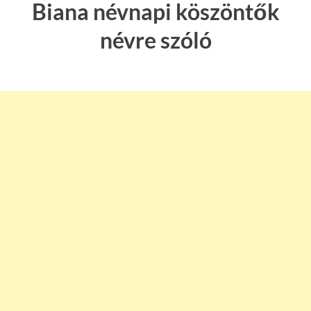
Biana névnapi köszöntők
névre szóló