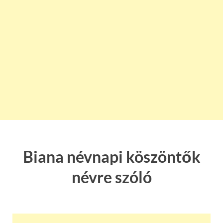
Biana névnapi köszöntők
névre szóló