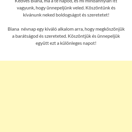
Kedves Biana, ma a te napod, és mi mindannyian itt
vagyunk, hogy ünnepeljünk veled. Köszöntünk és
kívánunk neked boldogságot és szeretetet!
Biana névnap egy kiváló alkalom arra, hogy megköszönjük
a barátságod és szereteted. Köszöntjük és ünnepeljük
együtt ezt a különleges napot!