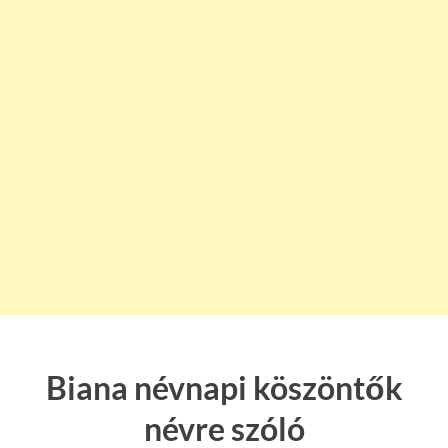
Biana névnapi köszöntők
névre szóló