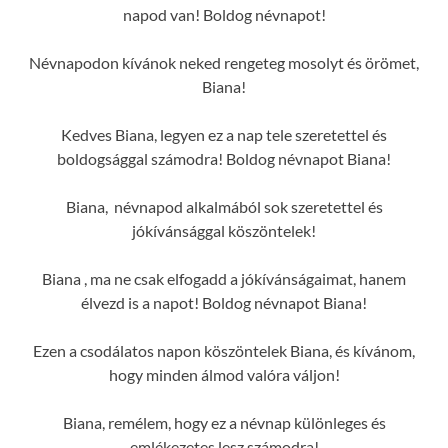
napod van! Boldog névnapot!
Névnapodon kívánok neked rengeteg mosolyt és örömet,
Biana!
Kedves Biana, legyen ez a nap tele szeretettel és
boldogsággal számodra! Boldog névnapot Biana!
Biana, névnapod alkalmából sok szeretettel és
jókívánsággal köszöntelek!
Biana , ma ne csak elfogadd a jókívánságaimat, hanem
élvezd is a napot! Boldog névnapot Biana!
Ezen a csodálatos napon köszöntelek Biana, és kívánom,
hogy minden álmod valóra váljon!
Biana, remélem, hogy ez a névnap különleges és
emlékezetes lesz számodra!