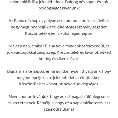
mindenki örül a jelenlétednek. Boldog névnapot és sok
boldogságot kívánunk!
Az Biana névnap egy olyan alkalom, amikor összejövünk,
hogy megünnepeljük a te különleges személyiségedet.
Köszöntelek ezen a különleges napon!
Ma az a nap, amikor Biana neve mindenhol felcsendül, és
jókívánságokkal zeng az ég. Köszöntelek és kívánok neked
boldog és sikeres évet!
Biana, ma a te napod, és mi mindannyian itt vagyunk, hogy
megünnepeljük a te jelenlétedet az életünkben.
Köszöntünk és kívánunk neked boldogságot!
Névnapodon kívánjuk, hogy érezd magad különlegesnek
és szeretettnek. Reméljük, hogy ez a nap emlékezetes lesz
számodra Biana!