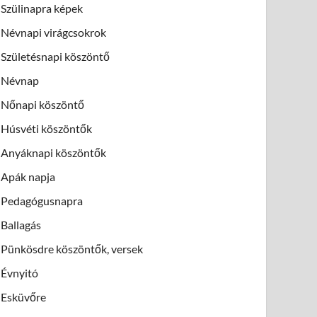
Szülinapra képek
Névnapi virágcsokrok
Születésnapi köszöntő
Névnap
Nőnapi köszöntő
Húsvéti köszöntők
Anyáknapi köszöntők
Apák napja
Pedagógusnapra
Ballagás
Pünkösdre köszöntők, versek
Évnyitó
Esküvőre