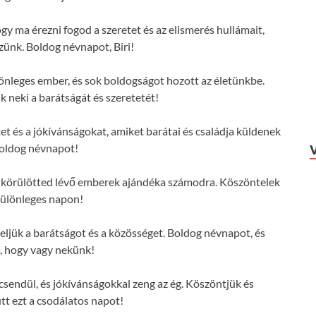
ogy ma érezni fogod a szeretet és az elismerés hullámait,
zünk. Boldog névnapot, Biri!
lönleges ember, és sok boldogságot hozott az életünkbe.
 neki a barátságát és szeretetét!
tet és a jókívánságokat, amiket barátai és családja küldenek
Boldog névnapot!
m a körülötted lévő emberek ajándéka számodra. Köszöntelek
különleges napon!
ljük a barátságot és a közösséget. Boldog névnapot, és
, hogy vagy nekünk!
csendül, és jókívánságokkal zeng az ég. Köszöntjük és
tt ezt a csodálatos napot!