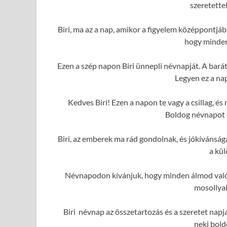
szeretette
Biri, ma az a nap, amikor a figyelem középpontjá
hogy minden
Ezen a szép napon Biri ünnepli névnapját. A bará
Legyen ez a na
Kedves Biri! Ezen a napon te vagy a csillag, 
Boldog névnapot é
Biri, az emberek ma rád gondolnak, és jókívánsá
a kül
Névnapodon kívánjuk, hogy minden álmod valóra
mosollyal
Biri névnap az összetartozás és a szeretet napj
neki bold