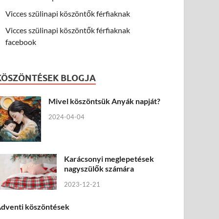
Vicces szülinapi köszöntők férfiaknak
Vicces szülinapi köszöntők férfiaknak
facebook
KÖSZÖNTÉSEK BLOGJA
Mivel köszöntsük Anyák napját?
2024-04-04
Karácsonyi meglepetések
nagyszülők számára
2023-12-21
dventi köszöntések