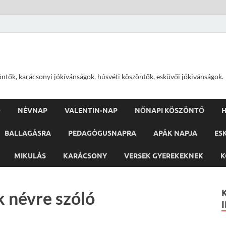
öntők, karácsonyi jókívánságok, húsvéti köszöntők, esküvői jókivánságok.
Ő
NÉVNAP
VALENTIN-NAP
NŐNAPI KÖSZÖNTŐ
H
BALLAGÁSRA
PEDAGÓGUSNAPRA
APÁK NAPJA
ES
MIKULÁS
KARÁCSONY
VERSEK GYEREKEKNEK
K
k névre szóló