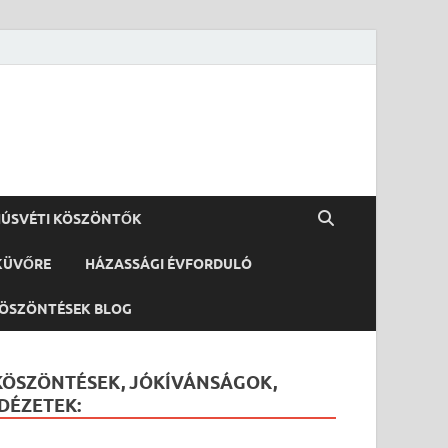
ÚSVÉTI KÖSZÖNTŐK
KÜVŐRE
HÁZASSÁGI ÉVFORDULÓ
ÖSZÖNTÉSEK BLOG
KÖSZÖNTÉSEK, JÓKÍVÁNSÁGOK,
IDÉZETEK: