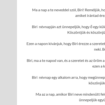
Ma a nap a te neveddel szól, Biri! Reméljük, h
amiket irántad ére
Biri névnapján azt ünnepeljük, hogy ő egy kü
Köszöntjük és köszönjük
Ezen a napon kívánjuk, hogy Biri érezze a szerete
neki. 
Biri, ma a te napod van, és a szeretet és az örö
ezen a 
Biri névnap egy alkalom arra, hogy megünnepe
köszönjük
Ma az a nap, amikor Biri neve mindenütt fel
ünnepeljük együ