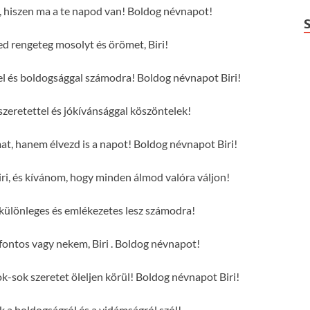
t, hiszen ma a te napod van! Boldog névnapot!
 rengeteg mosolyt és örömet, Biri!
ttel és boldogsággal számodra! Boldog névnapot Biri!
szeretettel és jókívánsággal köszöntelek!
mat, hanem élvezd is a napot! Boldog névnapot Biri!
ri, és kívánom, hogy minden álmod valóra váljon!
 különleges és emlékezetes lesz számodra!
ontos vagy nekem, Biri . Boldog névnapot!
k-sok szeretet öleljen körül! Boldog névnapot Biri!
ak a boldogságról és a vidámságról szól!