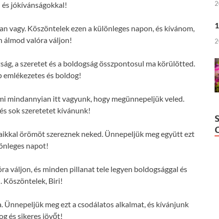
2
l és jókívánságokkal!
1
ban vagy. Köszöntelek ezen a különleges napon, és kívánom,
 álmod valóra váljon!
2
tság, a szeretet és a boldogság összpontosul ma körülötted.
p emlékezetes és boldog!
és mi mindannyian itt vagyunk, hogy megünnepeljük veled.
s sok szeretetet kívánunk!
gaikkal örömöt szereznek neked. Ünnepeljük meg együtt ezt
önleges napot!
 váljon, és minden pillanat tele legyen boldogsággal és
. Köszöntelek, Biri!
a. Ünnepeljük meg ezt a csodálatos alkalmat, és kívánjunk
og és sikeres jövőt!