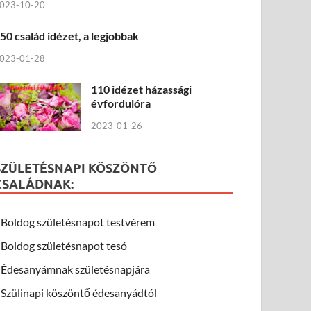
023-10-20
50 család idézet, a legjobbak
023-01-28
110 idézet házassági
évfordulóra
2023-01-26
SZÜLETÉSNAPI KÖSZÖNTŐ
CSALÁDNAK:
Boldog születésnapot testvérem
Boldog születésnapot tesó
Édesanyámnak születésnapjára
Szülinapi köszöntő édesanyádtól