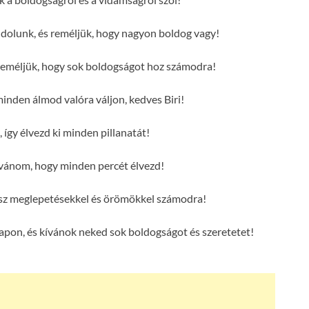
ndolunk, és reméljük, hogy nagyon boldog vagy!
s reméljük, hogy sok boldogságot hoz számodra!
den álmod valóra váljon, kedves Biri!
, így élvezd ki minden pillanatát!
ívánom, hogy minden percét élvezd!
 lesz meglepetésekkel és örömökkel számodra!
napon, és kívánok neked sok boldogságot és szeretetet!