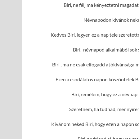
Biri, ne félj ma kényeztetni magada
Névnapodon kívánok neked
Kedves Biri, legyen ez a nap tele szerete
Biri, névnapod alkalmából sok 
Biri , ma ne csak elfogadd a jókívánságai
Ezen a csodálatos napon köszöntelek Bi
Biri, remélem, hogy ez a névnap
Szeretném, ha tudnád, mennyire f
Kívánom neked Biri, hogy ezen a napon so
Biri, ne feledd el, hogy ma cs