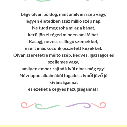
Légy olyan boldog, mint amilyen szép vagy,
legyen életedben száz millió szép nap.
Ne tudd meg soha mi az a bánat,
kerüljön el téged minden ami fájhat.
Kacagj, nevess csillogó szemekkel,
ezért imádkozunk összetett kezekkel.
Olyan szeretetre méltó szép, kedves, igazságos és
szellemes vagy,
amilyen ember rajtad kívül nincs még egy!
Névnapod alkalmából fogadd szívből jövő jó
kívánságaimat
és ezeket a kegyes hazugságaimat!