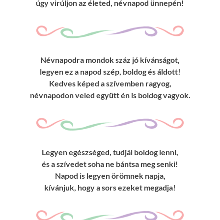
úgy virúljon az életed, névnapod ünnepén!
Névnapodra mondok száz jó kívánságot,
legyen ez a napod szép, boldog és áldott!
Kedves képed a szívemben ragyog,
névnapodon veled együtt én is boldog vagyok.
Legyen egészséged, tudjál boldog lenni,
és a szívedet soha ne bántsa meg senki!
Napod is legyen örömnek napja,
kívánjuk, hogy a sors ezeket megadja!