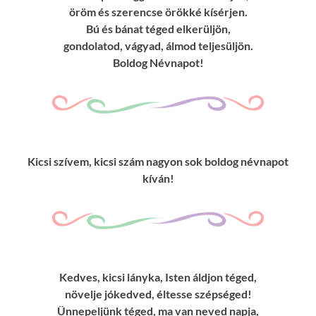
öröm és szerencse örökké kísérjen.
Bú és bánat téged elkerüljön,
gondolatod, vágyad, álmod teljesüljön.
Boldog Névnapot!
Kicsi szívem, kicsi szám nagyon sok boldog névnapot
kíván!
Kedves, kicsi lányka, Isten áldjon téged,
növelje jókedved, éltesse szépséged!
Ünnepeljünk téged, ma van neved napja,