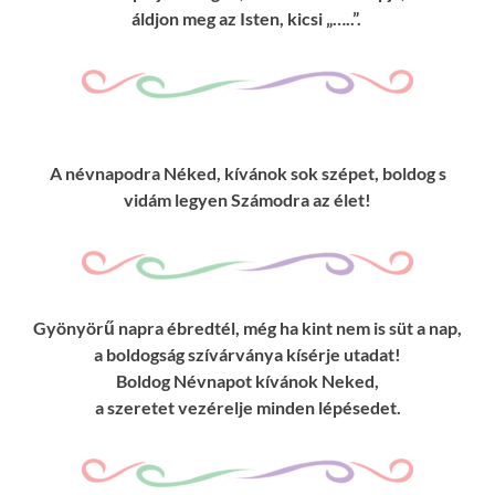
áldjon meg az Isten, kicsi „…..”.
A névnapodra Néked, kívánok sok szépet, boldog s
vidám legyen Számodra az élet!
Gyönyörű napra ébredtél, még ha kint nem is süt a nap,
a boldogság szívárványa kísérje utadat!
Boldog Névnapot kívánok Neked,
a szeretet vezérelje minden lépésedet.