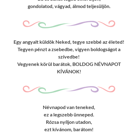
gondolatod, vágyad, álmod teljesüljön.
Egy angyalt küldök Neked, tegye szebbé az életed!
Tegyen pénzt a zsebedbe, vigyen boldogságot a
szívedbe!
Vegyenek körül barátok, BOLDOG NÉVNAPOT
KÍVÁNOK!
Névnapod van teneked,
ez a legszebb ünneped.
Rózsa nyíljon utadon,
ezt kívánom, barátom!