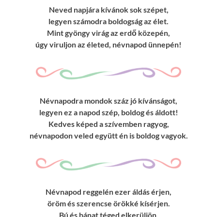
Neved napjára kívánok sok szépet,
legyen számodra boldogság az élet.
Mint gyöngy virág az erdő közepén,
úgy viruljon az életed, névnapod ünnepén!
Névnapodra mondok száz jó kívánságot,
legyen ez a napod szép, boldog és áldott!
Kedves képed a szívemben ragyog,
névnapodon veled együtt én is boldog vagyok.
Névnapod reggelén ezer áldás érjen,
öröm és szerencse örökké kísérjen.
Bú és bánat téged elkerüljön,