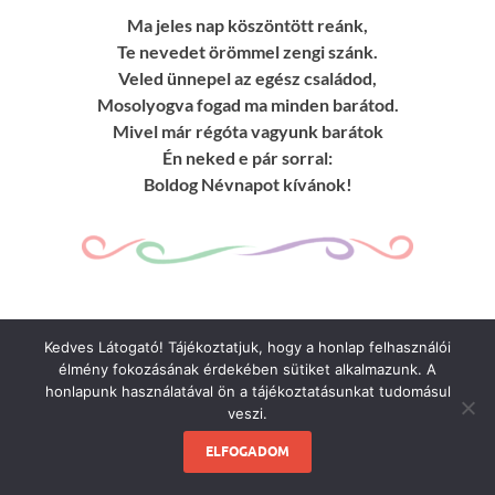
Ma jeles nap köszöntött reánk,
Te nevedet örömmel zengi szánk.
Veled ünnepel az egész családod,
Mosolyogva fogad ma minden barátod.
Mivel már régóta vagyunk barátok
Én neked e pár sorral:
Boldog Névnapot kívánok!
A nap ma olyan fényesen ragyog,
Kedves Látogató! Tájékoztatjuk, hogy a honlap felhasználói
Ma mindenki azt suttogja: Boldog Névnapot!
élmény fokozásának érdekében sütiket alkalmazunk. A
S azok akik igazán szeretnek,
honlapunk használatával ön a tájékoztatásunkat tudomásul
veszi.
Sok ilyen szép napot kívánnak Neked!
ELFOGADOM