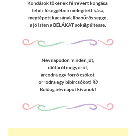
Kondások tökének félrevert kongása,
fehér lóseggében melegített kása,
megtépett kacsának libabőrös segge,
a jó Isten a BÉLÁKAT sokáig éltesse.
Névnapodon minden jót,
diófáról mogyorót,
arcodra egy forró csókot,
orrodra egy bibircsókot! 🙂
Boldog névnapot kívánok!