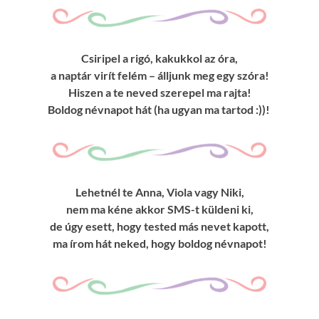
Csiripel a rigó, kakukkol az óra,
a naptár virít felém – álljunk meg egy szóra!
Hiszen a te neved szerepel ma rajta!
Boldog névnapot hát (ha ugyan ma tartod :))!
Lehetnél te Anna, Viola vagy Niki,
nem ma kéne akkor SMS-t küldeni ki,
de úgy esett, hogy tested más nevet kapott,
ma írom hát neked, hogy boldog névnapot!