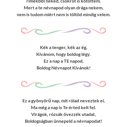
rímekből neked, csokrot is kötöttem.
Mert a te névnapod olyan drága nekem,
nem is tudom miért nem is töltöd mindig velem.
Kék a tenger, kék az ég,
Kívánom, hogy boldog légy.
Ez a nap a TE napod,
Boldog Névnapot Kívánok!
Ez a gyönyörű nap, mit rólad neveztek el,
Ma még a nap is Te érted kelt fel.
Virágok, rózsák övezzék utadat,
Boldogságban ünnepeld a névnapodat!