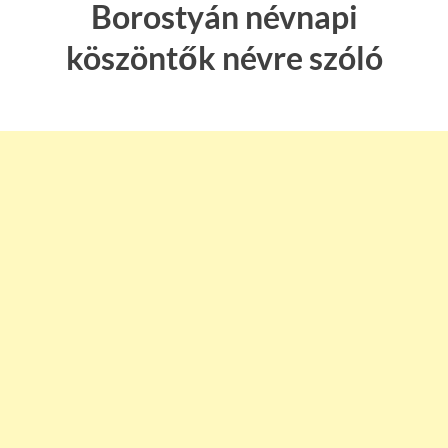
Borostyán névnapi
köszöntők névre szóló