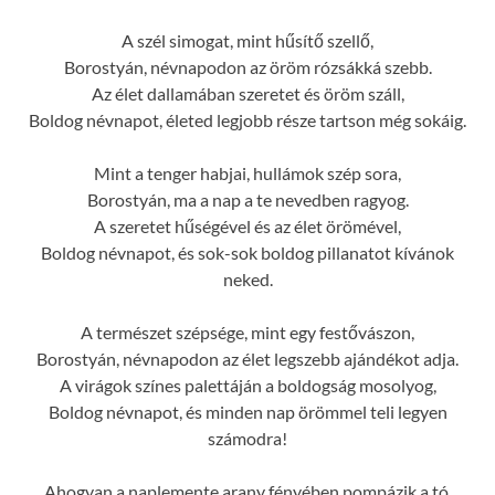
A szél simogat, mint hűsítő szellő,
Borostyán, névnapodon az öröm rózsákká szebb.
Az élet dallamában szeretet és öröm száll,
Boldog névnapot, életed legjobb része tartson még sokáig.
Mint a tenger habjai, hullámok szép sora,
Borostyán, ma a nap a te nevedben ragyog.
A szeretet hűségével és az élet örömével,
Boldog névnapot, és sok-sok boldog pillanatot kívánok
neked.
A természet szépsége, mint egy festővászon,
Borostyán, névnapodon az élet legszebb ajándékot adja.
A virágok színes palettáján a boldogság mosolyog,
Boldog névnapot, és minden nap örömmel teli legyen
számodra!
Ahogyan a naplemente arany fényében pompázik a tó,