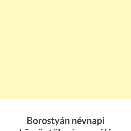
Borostyán névnapi