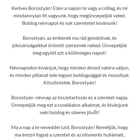
Kedves Borostyán! Ezen a napon te vagy a csillag, és mi
mindannyian itt vagyunk, hogy megünnepeljük veled.
Boldog névnapot és sok szeretetet kívánunk!
Borostyán, az emberek ma rád gondolnak, és
jókívánságaikkal örömöt szereznek neked. Ünnepeljük
meg együtt ezt a különleges napot!
Névnapodon kívánjuk, hogy minden álmod valóra váljon,
és minden pillanat tele legyen boldogsággal és mosollyal.
Köszöntelek, Borostyán!
Borostyán névnap az összetartozás és a szeretet napja.
Ünnepeljük meg ezt a csodálatos alkalmat, és kívánjunk
neki boldog és sikeres jövőt!
Ma a nap a te neveddel szól, Borostyán! Reméljük, hogy
ma érezni fogod a szeretet és az elismerés hullámait,