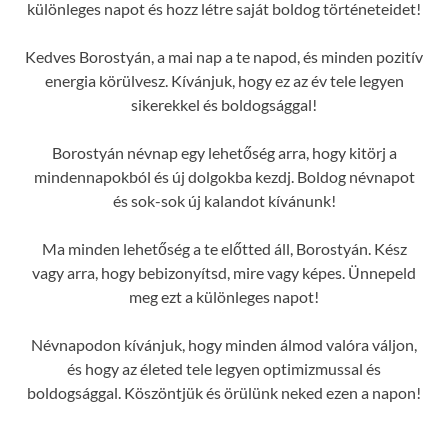
különleges napot és hozz létre saját boldog történeteidet!
Kedves Borostyán, a mai nap a te napod, és minden pozitív
energia körülvesz. Kívánjuk, hogy ez az év tele legyen
sikerekkel és boldogsággal!
Borostyán névnap egy lehetőség arra, hogy kitörj a
mindennapokból és új dolgokba kezdj. Boldog névnapot
és sok-sok új kalandot kívánunk!
Ma minden lehetőség a te előtted áll, Borostyán. Kész
vagy arra, hogy bebizonyítsd, mire vagy képes. Ünnepeld
meg ezt a különleges napot!
Névnapodon kívánjuk, hogy minden álmod valóra váljon,
és hogy az életed tele legyen optimizmussal és
boldogsággal. Köszöntjük és örülünk neked ezen a napon!