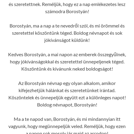
és szeretettnek. Reméljük, hogy ez a nap emlékezetes lesz
számodra Borostyán!
Borostyán, ma a nap a te nevedről szól, és mi örömmel és
szeretettel köszöntünk téged. Boldog névnapot és sok
jókívánságot küldünk!
Kedves Borostyán, a mai napon az emberek összegyűlnek,
hogy jókívánságokkal és szeretettel ünnepeljenek téged.
Köszöntünk és kívánunk neked boldogságot!
Az Borostyán névnap egy olyan alkalom, amikor
kifejezhetjük hálánkat és szeretetünket irántad.
Köszöntelek és ünnepeljük együtt ezt a különleges napot!
Boldog névnapot, Borostyán!
Ma a te napod van, Borostyán, és mi mindannyian itt
vagyunk, hogy megünnepeljük veled. Reméljük, hogy ezen
a napon sok mosoly jár majd az arcodon!