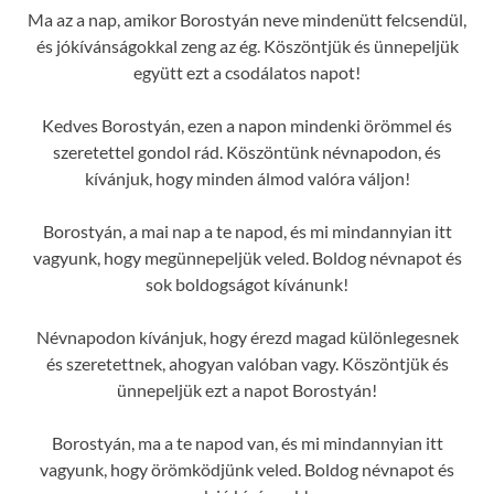
Ma az a nap, amikor Borostyán neve mindenütt felcsendül,
és jókívánságokkal zeng az ég. Köszöntjük és ünnepeljük
együtt ezt a csodálatos napot!
Kedves Borostyán, ezen a napon mindenki örömmel és
szeretettel gondol rád. Köszöntünk névnapodon, és
kívánjuk, hogy minden álmod valóra váljon!
Borostyán, a mai nap a te napod, és mi mindannyian itt
vagyunk, hogy megünnepeljük veled. Boldog névnapot és
sok boldogságot kívánunk!
Névnapodon kívánjuk, hogy érezd magad különlegesnek
és szeretettnek, ahogyan valóban vagy. Köszöntjük és
ünnepeljük ezt a napot Borostyán!
Borostyán, ma a te napod van, és mi mindannyian itt
vagyunk, hogy örömködjünk veled. Boldog névnapot és