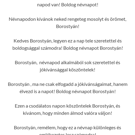
napod van! Boldog névnapot!
Névnapodon kívánok neked rengeteg mosolyt és örömet,
Borostyán!
Kedves Borostyán, legyen ez a nap tele szeretettel és
boldogsággal számodra! Boldog névnapot Borostyán!
Borostyán, névnapod alkalmából sok szeretettel és
jókívánsággal köszöntelek!
Borostyán , ma ne csak elfogadd a jókívánságaimat, hanem
élvezd is a napot! Boldog névnapot Borostyán!
Ezen a csodálatos napon köszöntelek Borostyán, és
kívánom, hogy minden álmod valóra váljon!
Borostyán, remélem, hogy ez a névnap különleges és
emlékezetes lesz számodra!