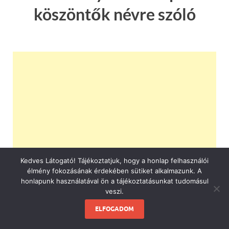
köszöntők névre szóló
Kedves Látogató! Tájékoztatjuk, hogy a honlap felhasználói
élmény fokozásának érdekében sütiket alkalmazunk. A
honlapunk használatával ön a tájékoztatásunkat tudomásul
veszi.
ELFOGADOM