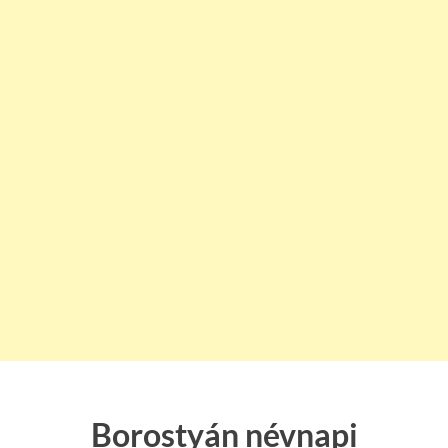
Borostyán névnapi