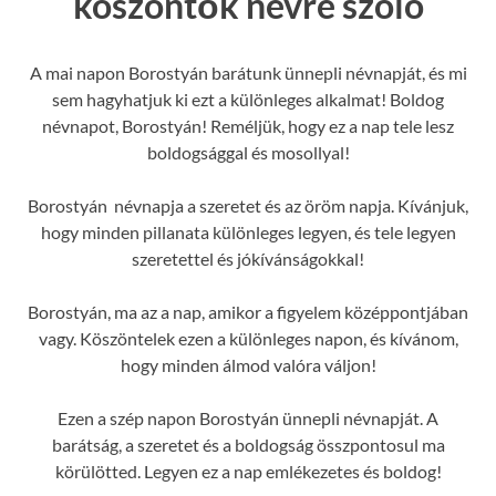
köszöntők névre szóló
A mai napon Borostyán barátunk ünnepli névnapját, és mi
sem hagyhatjuk ki ezt a különleges alkalmat! Boldog
névnapot, Borostyán! Reméljük, hogy ez a nap tele lesz
boldogsággal és mosollyal!
Borostyán névnapja a szeretet és az öröm napja. Kívánjuk,
hogy minden pillanata különleges legyen, és tele legyen
szeretettel és jókívánságokkal!
Borostyán, ma az a nap, amikor a figyelem középpontjában
vagy. Köszöntelek ezen a különleges napon, és kívánom,
hogy minden álmod valóra váljon!
Ezen a szép napon Borostyán ünnepli névnapját. A
barátság, a szeretet és a boldogság összpontosul ma
körülötted. Legyen ez a nap emlékezetes és boldog!