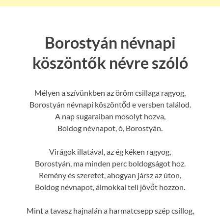
Borostyán névnapi
köszöntők névre szóló
Mélyen a szívünkben az öröm csillaga ragyog,
Borostyán névnapi köszöntőd e versben találod.
A nap sugaraiban mosolyt hozva,
Boldog névnapot, ó, Borostyán.
Virágok illatával, az ég kéken ragyog,
Borostyán, ma minden perc boldogságot hoz.
Remény és szeretet, ahogyan jársz az úton,
Boldog névnapot, álmokkal teli jövőt hozzon.
Mint a tavasz hajnalán a harmatcsepp szép csillog,