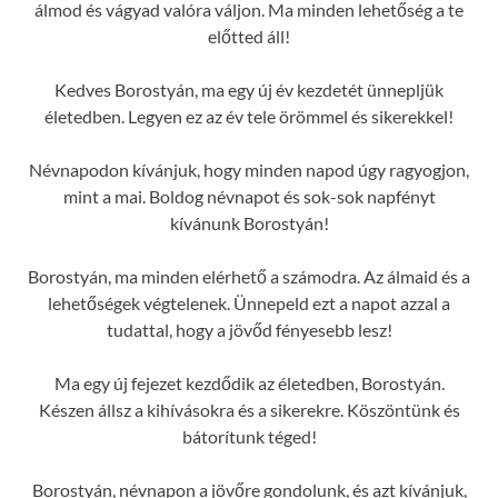
álmod és vágyad valóra váljon. Ma minden lehetőség a te
előtted áll!
Kedves Borostyán, ma egy új év kezdetét ünnepljük
életedben. Legyen ez az év tele örömmel és sikerekkel!
Névnapodon kívánjuk, hogy minden napod úgy ragyogjon,
mint a mai. Boldog névnapot és sok-sok napfényt
kívánunk Borostyán!
Borostyán, ma minden elérhető a számodra. Az álmaid és a
lehetőségek végtelenek. Ünnepeld ezt a napot azzal a
tudattal, hogy a jövőd fényesebb lesz!
Ma egy új fejezet kezdődik az életedben, Borostyán.
Készen állsz a kihívásokra és a sikerekre. Köszöntünk és
bátorítunk téged!
Borostyán, névnapon a jövőre gondolunk, és azt kívánjuk,