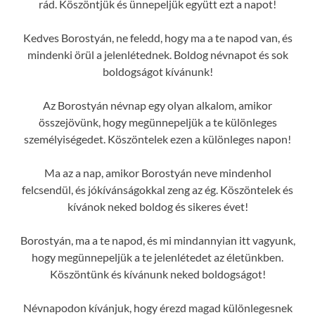
rád. Köszöntjük és ünnepeljük együtt ezt a napot!
Kedves Borostyán, ne feledd, hogy ma a te napod van, és
mindenki örül a jelenlétednek. Boldog névnapot és sok
boldogságot kívánunk!
Az Borostyán névnap egy olyan alkalom, amikor
összejövünk, hogy megünnepeljük a te különleges
személyiségedet. Köszöntelek ezen a különleges napon!
Ma az a nap, amikor Borostyán neve mindenhol
felcsendül, és jókívánságokkal zeng az ég. Köszöntelek és
kívánok neked boldog és sikeres évet!
Borostyán, ma a te napod, és mi mindannyian itt vagyunk,
hogy megünnepeljük a te jelenlétedet az életünkben.
Köszöntünk és kívánunk neked boldogságot!
Névnapodon kívánjuk, hogy érezd magad különlegesnek