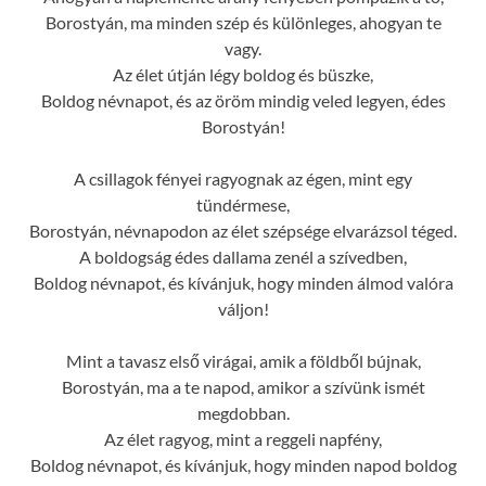
Borostyán, ma minden szép és különleges, ahogyan te
vagy.
Az élet útján légy boldog és büszke,
Boldog névnapot, és az öröm mindig veled legyen, édes
Borostyán!
A csillagok fényei ragyognak az égen, mint egy
tündérmese,
Borostyán, névnapodon az élet szépsége elvarázsol téged.
A boldogság édes dallama zenél a szívedben,
Boldog névnapot, és kívánjuk, hogy minden álmod valóra
váljon!
Mint a tavasz első virágai, amik a földből bújnak,
Borostyán, ma a te napod, amikor a szívünk ismét
megdobban.
Az élet ragyog, mint a reggeli napfény,
Boldog névnapot, és kívánjuk, hogy minden napod boldog