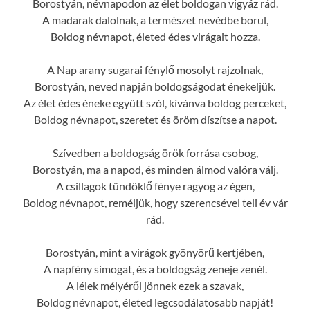
Borostyán, névnapodon az élet boldogan vigyáz rád.
A madarak dalolnak, a természet nevédbe borul,
Boldog névnapot, életed édes virágait hozza.
A Nap arany sugarai fénylő mosolyt rajzolnak,
Borostyán, neved napján boldogságodat énekeljük.
Az élet édes éneke együtt szól, kívánva boldog perceket,
Boldog névnapot, szeretet és öröm díszítse a napot.
Szívedben a boldogság örök forrása csobog,
Borostyán, ma a napod, és minden álmod valóra válj.
A csillagok tündöklő fénye ragyog az égen,
Boldog névnapot, reméljük, hogy szerencsével teli év vár
rád.
Borostyán, mint a virágok gyönyörű kertjében,
A napfény simogat, és a boldogság zeneje zenél.
A lélek mélyéről jönnek ezek a szavak,
Boldog névnapot, életed legcsodálatosabb napját!