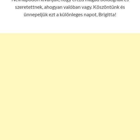
szeretettnek, ahogyan valóban vagy. Köszöntünk és
ünnepeljük ezt a különleges napot, Brigitta!