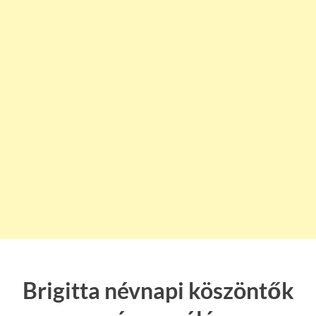
Brigitta névnapi köszöntők