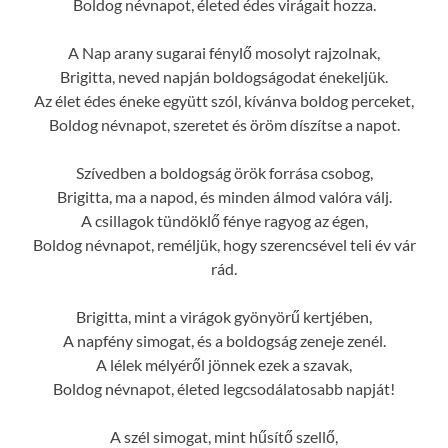
Boldog névnapot, életed édes virágait hozza.
A Nap arany sugarai fénylő mosolyt rajzolnak,
Brigitta, neved napján boldogságodat énekeljük.
Az élet édes éneke együtt szól, kívánva boldog perceket,
Boldog névnapot, szeretet és öröm díszítse a napot.
Szívedben a boldogság örök forrása csobog,
Brigitta, ma a napod, és minden álmod valóra válj.
A csillagok tündöklő fénye ragyog az égen,
Boldog névnapot, reméljük, hogy szerencsével teli év vár
rád.
Brigitta, mint a virágok gyönyörű kertjében,
A napfény simogat, és a boldogság zeneje zenél.
A lélek mélyéről jönnek ezek a szavak,
Boldog névnapot, életed legcsodálatosabb napját!
A szél simogat, mint hűsítő szellő,