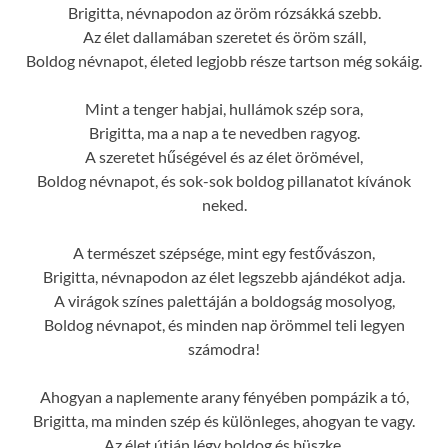
Brigitta, névnapodon az öröm rózsákká szebb.
Az élet dallamában szeretet és öröm száll,
Boldog névnapot, életed legjobb része tartson még sokáig.
Mint a tenger habjai, hullámok szép sora,
Brigitta, ma a nap a te nevedben ragyog.
A szeretet hűségével és az élet örömével,
Boldog névnapot, és sok-sok boldog pillanatot kívánok
neked.
A természet szépsége, mint egy festővászon,
Brigitta, névnapodon az élet legszebb ajándékot adja.
A virágok színes palettáján a boldogság mosolyog,
Boldog névnapot, és minden nap örömmel teli legyen
számodra!
Ahogyan a naplemente arany fényében pompázik a tó,
Brigitta, ma minden szép és különleges, ahogyan te vagy.
Az élet útján légy boldog és büszke,