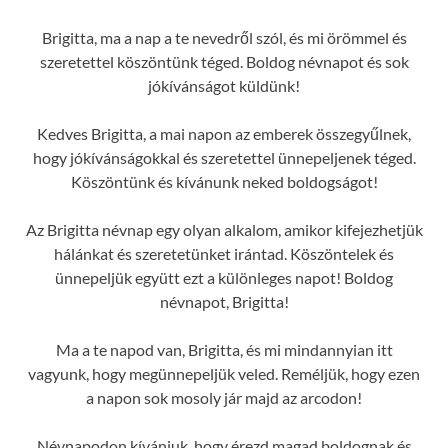
Brigitta, ma a nap a te nevedről szól, és mi örömmel és
szeretettel köszöntünk téged. Boldog névnapot és sok
jókívánságot küldünk!
Kedves Brigitta, a mai napon az emberek összegyűlnek,
hogy jókívánságokkal és szeretettel ünnepeljenek téged.
Köszöntünk és kívánunk neked boldogságot!
Az Brigitta névnap egy olyan alkalom, amikor kifejezhetjük
hálánkat és szeretetünket irántad. Köszöntelek és
ünnepeljük együtt ezt a különleges napot! Boldog
névnapot, Brigitta!
Ma a te napod van, Brigitta, és mi mindannyian itt
vagyunk, hogy megünnepeljük veled. Reméljük, hogy ezen
a napon sok mosoly jár majd az arcodon!
Névnapodon kívánjuk, hogy érezd magad boldognak és