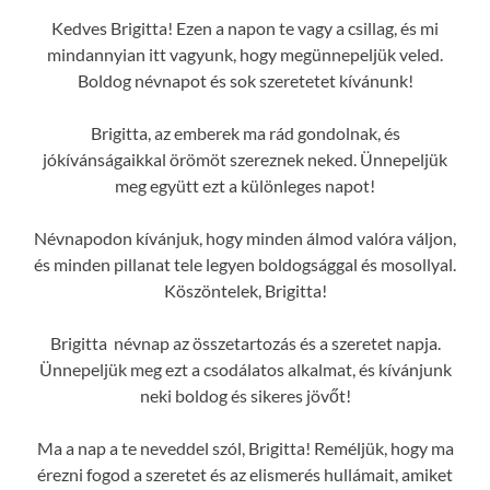
Kedves Brigitta! Ezen a napon te vagy a csillag, és mi
mindannyian itt vagyunk, hogy megünnepeljük veled.
Boldog névnapot és sok szeretetet kívánunk!
Brigitta, az emberek ma rád gondolnak, és
jókívánságaikkal örömöt szereznek neked. Ünnepeljük
meg együtt ezt a különleges napot!
Névnapodon kívánjuk, hogy minden álmod valóra váljon,
és minden pillanat tele legyen boldogsággal és mosollyal.
Köszöntelek, Brigitta!
Brigitta névnap az összetartozás és a szeretet napja.
Ünnepeljük meg ezt a csodálatos alkalmat, és kívánjunk
neki boldog és sikeres jövőt!
Ma a nap a te neveddel szól, Brigitta! Reméljük, hogy ma
érezni fogod a szeretet és az elismerés hullámait, amiket