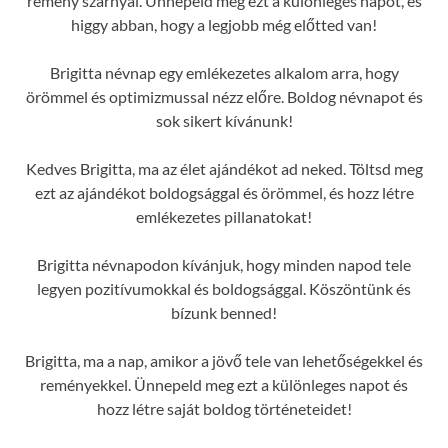
remény szárnyal. Ünnepeld meg ezt a különleges napot, és
higgy abban, hogy a legjobb még előtted van!
Brigitta névnap egy emlékezetes alkalom arra, hogy
örömmel és optimizmussal nézz előre. Boldog névnapot és
sok sikert kívánunk!
Kedves Brigitta, ma az élet ajándékot ad neked. Töltsd meg
ezt az ajándékot boldogsággal és örömmel, és hozz létre
emlékezetes pillanatokat!
Brigitta névnapodon kívánjuk, hogy minden napod tele
legyen pozitívumokkal és boldogsággal. Köszöntünk és
bízunk benned!
Brigitta, ma a nap, amikor a jövő tele van lehetőségekkel és
reményekkel. Ünnepeld meg ezt a különleges napot és
hozz létre saját boldog történeteidet!