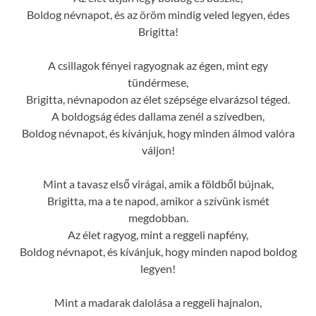
Boldog névnapot, és az öröm mindig veled legyen, édes
Brigitta!
A csillagok fényei ragyognak az égen, mint egy
tündérmese,
Brigitta, névnapodon az élet szépsége elvarázsol téged.
A boldogság édes dallama zenél a szívedben,
Boldog névnapot, és kívánjuk, hogy minden álmod valóra
váljon!
Mint a tavasz első virágai, amik a földből bújnak,
Brigitta, ma a te napod, amikor a szívünk ismét
megdobban.
Az élet ragyog, mint a reggeli napfény,
Boldog névnapot, és kívánjuk, hogy minden napod boldog
legyen!
Mint a madarak dalolása a reggeli hajnalon,