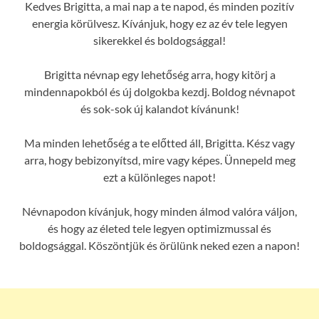
Kedves Brigitta, a mai nap a te napod, és minden pozitív
energia körülvesz. Kívánjuk, hogy ez az év tele legyen
sikerekkel és boldogsággal!
Brigitta névnap egy lehetőség arra, hogy kitörj a
mindennapokból és új dolgokba kezdj. Boldog névnapot
és sok-sok új kalandot kívánunk!
Ma minden lehetőség a te előtted áll, Brigitta. Kész vagy
arra, hogy bebizonyítsd, mire vagy képes. Ünnepeld meg
ezt a különleges napot!
Névnapodon kívánjuk, hogy minden álmod valóra váljon,
és hogy az életed tele legyen optimizmussal és
boldogsággal. Köszöntjük és örülünk neked ezen a napon!