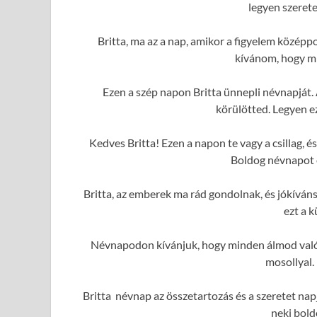
legyen szerete
Britta, ma az a nap, amikor a figyelem közép
kívánom, hogy mi
Ezen a szép napon Britta ünnepli névnapját.
körülötted. Legyen e
Kedves Britta! Ezen a napon te vagy a csillag,
Boldog névnapot é
Britta, az emberek ma rád gondolnak, és jókívá
ezt a 
Névnapodon kívánjuk, hogy minden álmod valóra
mosollyal.
Britta névnap az összetartozás és a szeretet nap
neki bold