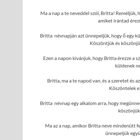
Ma a nap a te neveddel szól, Britta! Reméljük, 
amiket irántad érez
Britta névnapján azt ünnepeljük, hogy ő egy k
Köszöntjük és köszönjük
Ezen a napon kívánjuk, hogy Britta érezze a sz
küldenek ne
Britta, ma a te napod van, és a szeretet és
Köszöntelek e
Britta névnap egy alkalom arra, hogy megünnep
köszönjük
Ma az a nap, amikor Britta neve mindenütt fe
ünnepeljük együ