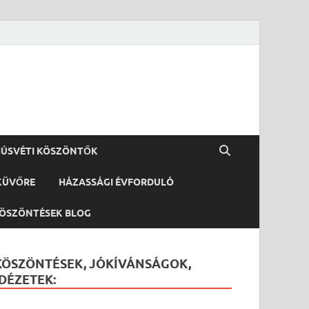
ÚSVÉTI KÖSZÖNTŐK
KÜVŐRE
HÁZASSÁGI ÉVFORDULÓ
ÖSZÖNTÉSEK BLOG
KÖSZÖNTÉSEK, JÓKÍVÁNSÁGOK,
IDÉZETEK: