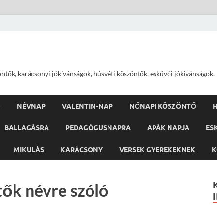
öntők, karácsonyi jókívánságok, húsvéti köszöntők, esküvői jókivánságok.
Ő
NÉVNAP
VALENTIN-NAP
NŐNAPI KÖSZÖNTŐ
H
BALLAGÁSRA
PEDAGÓGUSNAPRA
APÁK NAPJA
ES
MIKULÁS
KARÁCSONY
VERSEK GYEREKEKNEK
K
tők névre szóló