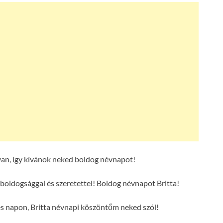
van, így kívánok neked boldog névnapot!
 boldogsággal és szeretettel! Boldog névnapot Britta!
es napon, Britta névnapi köszöntőm neked szól!