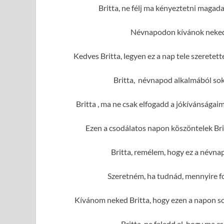
Britta, ne félj ma kényeztetni magad
Névnapodon kívánok neked 
Kedves Britta, legyen ez a nap tele szerete
Britta, névnapod alkalmából sok
Britta , ma ne csak elfogadd a jókívánságai
Ezen a csodálatos napon köszöntelek Bri
Britta, remélem, hogy ez a névna
Szeretném, ha tudnád, mennyire fo
Kívánom neked Britta, hogy ezen a napon so
Britta, ne feledd el, hogy ma c