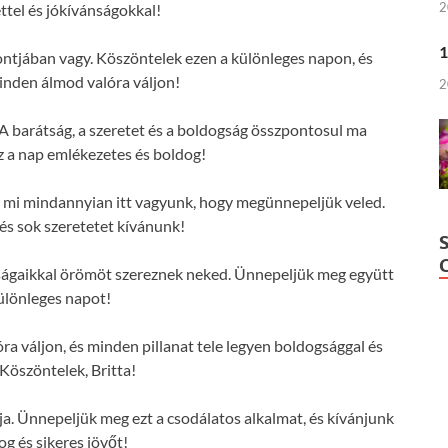
2
ttel és jókívánságokkal!
1
pontjában vagy. Köszöntelek ezen a különleges napon, és
nden álmod valóra váljon!
2
 A barátság, a szeretet és a boldogság összpontosul ma
z a nap emlékezetes és boldog!
 és mi mindannyian itt vagyunk, hogy megünnepeljük veled.
s sok szeretetet kívánunk!
nságaikkal örömöt szereznek neked. Ünnepeljük meg együtt
különleges napot!
 váljon, és minden pillanat tele legyen boldogsággal és
 Köszöntelek, Britta!
ja. Ünnepeljük meg ezt a csodálatos alkalmat, és kívánjunk
og és sikeres jövőt!