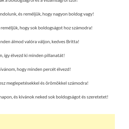
ondolunk, és reméljük, hogy nagyon boldog vagy!
és reméljük, hogy sok boldogságot hoz számodra!
en álmod valóra váljon, kedves Britta!
n, így élvezd ki minden pillanatát!
Kívánom, hogy minden percét élvezd!
e lesz meglepetésekkel és örömökkel számodra!
 napon, és kívánok neked sok boldogságot és szeretetet!