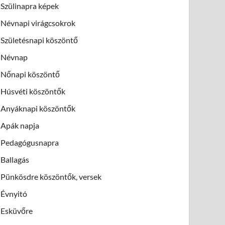
Szülinapra képek
Névnapi virágcsokrok
Születésnapi köszöntő
Névnap
Nőnapi köszöntő
Húsvéti köszöntők
Anyáknapi köszöntők
Apák napja
Pedagógusnapra
Ballagás
Pünkösdre köszöntők, versek
Évnyitó
Esküvőre