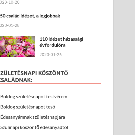
023-10-20
50 család idézet, a legjobbak
023-01-28
110 idézet házassági
évfordulóra
2023-01-26
SZÜLETÉSNAPI KÖSZÖNTŐ
CSALÁDNAK:
Boldog születésnapot testvérem
Boldog születésnapot tesó
Édesanyámnak születésnapjára
Szülinapi köszöntő édesanyádtól