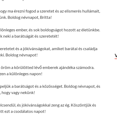
hogy ma érezni fogod a szeretet és az elismerés hullámait,
ünk. Boldog névnapot, Britta!
ülönleges ember, és sok boldogságot hozott az életünkbe.
 neki a barátságát és szeretetét!
eretetet és a jókívánságokat, amiket barátai és családja
ki. Boldog névnapot!
 az öröm a körülötted lévő emberek ajándéka számodra.
zen a különleges napon!
eljük a barátságot és a közösséget. Boldog névnapot, és
, hogy vagy nekünk!
lcsendül, és jókívánságokkal zeng az ég. Köszöntjük és
tt ezt a csodálatos napot!