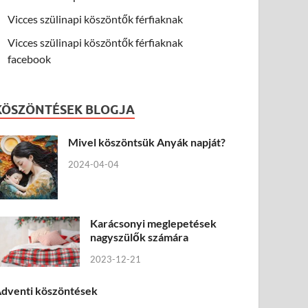
Vicces szülinapi köszöntők férfiaknak
Vicces szülinapi köszöntők férfiaknak
facebook
KÖSZÖNTÉSEK BLOGJA
Mivel köszöntsük Anyák napját?
2024-04-04
Karácsonyi meglepetések
nagyszülők számára
2023-12-21
dventi köszöntések