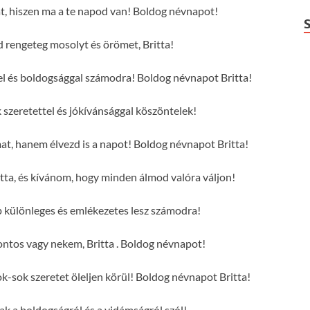
at, hiszen ma a te napod van! Boldog névnapot!
rengeteg mosolyt és örömet, Britta!
ttel és boldogsággal számodra! Boldog névnapot Britta!
 szeretettel és jókívánsággal köszöntelek!
mat, hanem élvezd is a napot! Boldog névnapot Britta!
tta, és kívánom, hogy minden álmod valóra váljon!
p különleges és emlékezetes lesz számodra!
ntos vagy nekem, Britta . Boldog névnapot!
k-sok szeretet öleljen körül! Boldog névnapot Britta!
sak a boldogságról és a vidámságról szól!