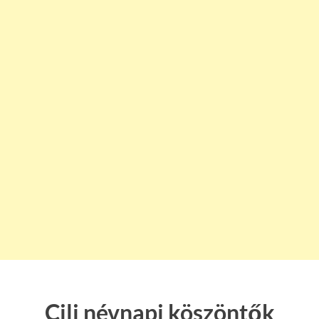
Cili névnapi köszöntők