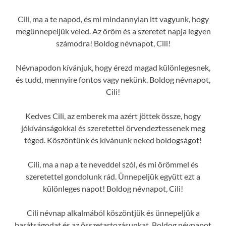
Cili, ma a te napod, és mi mindannyian itt vagyunk, hogy
megünnepeljük veled. Az öröm és a szeretet napja legyen
számodra! Boldog névnapot, Cili!
Névnapodon kívánjuk, hogy érezd magad különlegesnek,
és tudd, mennyire fontos vagy nekünk. Boldog névnapot,
Cili!
Kedves Cili, az emberek ma azért jöttek össze, hogy
jókívánságokkal és szeretettel örvendeztessenek meg
téged. Köszöntünk és kívánunk neked boldogságot!
Cili, ma a nap a te neveddel szól, és mi örömmel és
szeretettel gondolunk rád. Ünnepeljük együtt ezt a
különleges napot! Boldog névnapot, Cili!
Cili névnap alkalmából köszöntjük és ünnepeljük a
barátságodat és az összetartozásunkat. Boldog névnapot