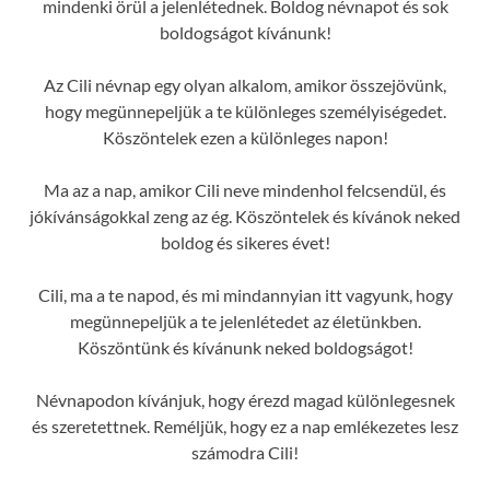
mindenki örül a jelenlétednek. Boldog névnapot és sok
boldogságot kívánunk!
Az Cili névnap egy olyan alkalom, amikor összejövünk,
hogy megünnepeljük a te különleges személyiségedet.
Köszöntelek ezen a különleges napon!
Ma az a nap, amikor Cili neve mindenhol felcsendül, és
jókívánságokkal zeng az ég. Köszöntelek és kívánok neked
boldog és sikeres évet!
Cili, ma a te napod, és mi mindannyian itt vagyunk, hogy
megünnepeljük a te jelenlétedet az életünkben.
Köszöntünk és kívánunk neked boldogságot!
Névnapodon kívánjuk, hogy érezd magad különlegesnek
és szeretettnek. Reméljük, hogy ez a nap emlékezetes lesz
számodra Cili!