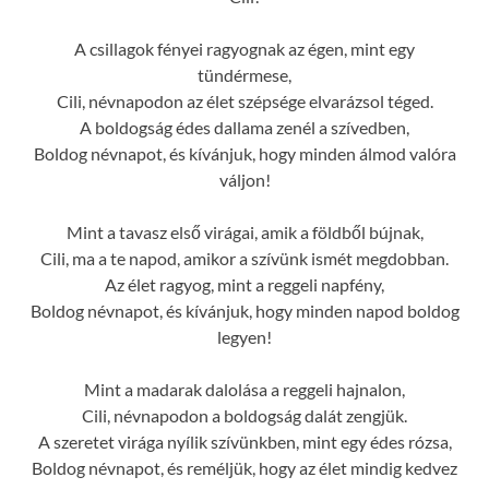
A csillagok fényei ragyognak az égen, mint egy
tündérmese,
Cili, névnapodon az élet szépsége elvarázsol téged.
A boldogság édes dallama zenél a szívedben,
Boldog névnapot, és kívánjuk, hogy minden álmod valóra
váljon!
Mint a tavasz első virágai, amik a földből bújnak,
Cili, ma a te napod, amikor a szívünk ismét megdobban.
Az élet ragyog, mint a reggeli napfény,
Boldog névnapot, és kívánjuk, hogy minden napod boldog
legyen!
Mint a madarak dalolása a reggeli hajnalon,
Cili, névnapodon a boldogság dalát zengjük.
A szeretet virága nyílik szívünkben, mint egy édes rózsa,
Boldog névnapot, és reméljük, hogy az élet mindig kedvez