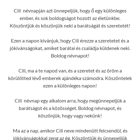
Cili névnapján azt ünnepeljük, hogy ő egy különleges
ember, és sok boldogságot hozott az életünkbe.
Köszöntjük és köszönjük neki a barátságát és szeretetét!
Ezen a napon kívánjuk, hogy Cili érezze a szeretetet és a
jókívánságokat, amiket barátai és családja küldenek neki.
Boldog névnapot!
Cili, ma a te napod van, és a szeretet és az öröm a
körülötted lévő emberek ajándéka számodra. Köszöntelek
ezen a különleges napon!
Cili névnap egy alkalom arra, hogy megünnepeljük a
barátságot és a közösséget. Boldog névnapot, és
köszönjük, hogy vagy nekünk!
Ma az a nap, amikor Cili neve mindenütt felcsendül, és
jókívánságokkal zeng az ég. Köszöntjük és ünnepeljük