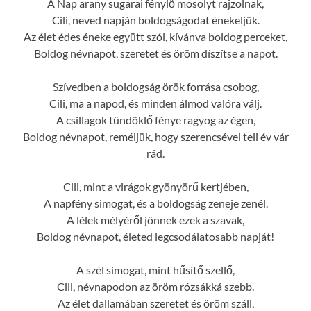
A Nap arany sugarai fénylő mosolyt rajzolnak,
Cili, neved napján boldogságodat énekeljük.
Az élet édes éneke együtt szól, kívánva boldog perceket,
Boldog névnapot, szeretet és öröm díszítse a napot.
Szívedben a boldogság örök forrása csobog,
Cili, ma a napod, és minden álmod valóra válj.
A csillagok tündöklő fénye ragyog az égen,
Boldog névnapot, reméljük, hogy szerencsével teli év vár
rád.
Cili, mint a virágok gyönyörű kertjében,
A napfény simogat, és a boldogság zeneje zenél.
A lélek mélyéről jönnek ezek a szavak,
Boldog névnapot, életed legcsodálatosabb napját!
A szél simogat, mint hűsítő szellő,
Cili, névnapodon az öröm rózsákká szebb.
Az élet dallamában szeretet és öröm száll,