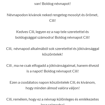
van! Boldog névnapot!
Névnapodon kívánok neked rengeteg mosolyt és örömet,
Cili!
Kedves Cili, legyen ez a nap tele szeretettel és
boldogsággal számodra! Boldog névnapot Cili!
Cili, névnapod alkalmából sok szeretettel és jókívánsággal
köszöntelek!
Cili , ma ne csak elfogadd a jókívánságaimat, hanem élvezd
is a napot! Boldog névnapot Cili!
Ezen a csodálatos napon köszöntelek Cili, és kívánom,
hogy minden álmod valóra váljon!
Cili, remélem, hogy ez a névnap különleges és emlékezetes
lesz számodra!