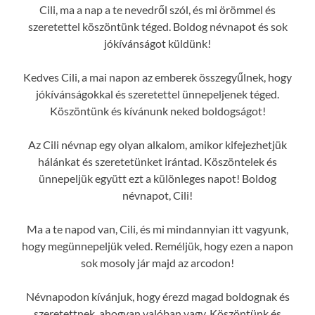
Cili, ma a nap a te nevedről szól, és mi örömmel és
szeretettel köszöntünk téged. Boldog névnapot és sok
jókívánságot küldünk!
Kedves Cili, a mai napon az emberek összegyűlnek, hogy
jókívánságokkal és szeretettel ünnepeljenek téged.
Köszöntünk és kívánunk neked boldogságot!
Az Cili névnap egy olyan alkalom, amikor kifejezhetjük
hálánkat és szeretetünket irántad. Köszöntelek és
ünnepeljük együtt ezt a különleges napot! Boldog
névnapot, Cili!
Ma a te napod van, Cili, és mi mindannyian itt vagyunk,
hogy megünnepeljük veled. Reméljük, hogy ezen a napon
sok mosoly jár majd az arcodon!
Névnapodon kívánjuk, hogy érezd magad boldognak és
szeretettnek, ahogyan valóban vagy. Köszöntünk és