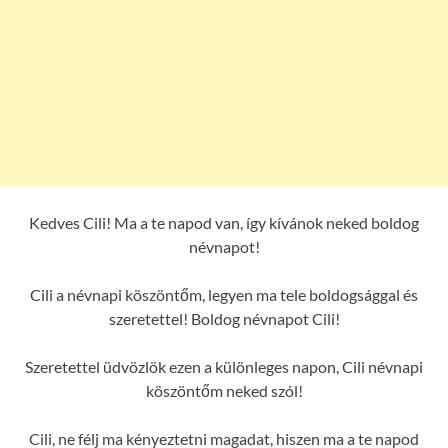
Kedves Cili! Ma a te napod van, így kívánok neked boldog
névnapot!
Cili a névnapi köszöntőm, legyen ma tele boldogsággal és
szeretettel! Boldog névnapot Cili!
Szeretettel üdvözlök ezen a különleges napon, Cili névnapi
köszöntőm neked szól!
Cili, ne félj ma kényeztetni magadat, hiszen ma a te napod