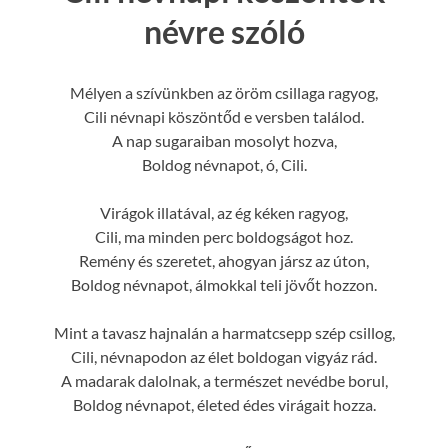
névre szóló
Mélyen a szívünkben az öröm csillaga ragyog,
Cili névnapi köszöntőd e versben találod.
A nap sugaraiban mosolyt hozva,
Boldog névnapot, ó, Cili.
Virágok illatával, az ég kéken ragyog,
Cili, ma minden perc boldogságot hoz.
Remény és szeretet, ahogyan jársz az úton,
Boldog névnapot, álmokkal teli jövőt hozzon.
Mint a tavasz hajnalán a harmatcsepp szép csillog,
Cili, névnapodon az élet boldogan vigyáz rád.
A madarak dalolnak, a természet nevédbe borul,
Boldog névnapot, életed édes virágait hozza.