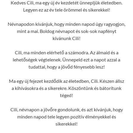
Kedves Cili, ma egy új év kezdetét ünnepljük életedben.
Legyen ez az év tele örömmel és sikerekkel!
Névnapodon kívánjuk, hogy minden napod úgy ragyogjon,
mint a mai. Boldog névnapot és sok-sok napfényt
kívánunk Cili!
Cili, ma minden elérhető a számodra. Az álmaid és a
lehetőségek végtelenek. Ünnepeld ezt a napot azzal a
tudattal, hogy a jövőd fényesebb lesz!
Ma egy új fejezet kezdődik az életedben, Cili. Készen állsz
a kihívásokra és a sikerekre. Köszöntünk és bátorítunk
téged!
Cili, névnapon a jövőre gondolunk, és azt kívánjuk, hogy
minden napod tele legyen pozitív élményekkel és
sikerekkel!