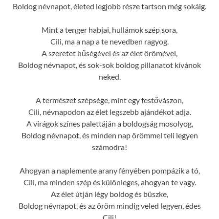
Boldog névnapot, életed legjobb része tartson még sokáig.
Mint a tenger habjai, hullámok szép sora,
Cili, ma a nap a te nevedben ragyog.
A szeretet hűségével és az élet örömével,
Boldog névnapot, és sok-sok boldog pillanatot kívánok
neked.
A természet szépsége, mint egy festővászon,
Cili, névnapodon az élet legszebb ajándékot adja.
A virágok színes palettáján a boldogság mosolyog,
Boldog névnapot, és minden nap örömmel teli legyen
számodra!
Ahogyan a naplemente arany fényében pompázik a tó,
Cili, ma minden szép és különleges, ahogyan te vagy.
Az élet útján légy boldog és büszke,
Boldog névnapot, és az öröm mindig veled legyen, édes
Cili!