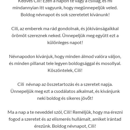
Kedves Cili! Ezen a napon te vagy a csillag, és mi
mindannyian itt vagyunk, hogy megünnepeljük veled.
Boldog névnapot és sok szeretetet kívánunk!
Cili, az emberek ma rád gondolnak, és jókívánságaikkal
örömöt szereznek neked. Ünnepeljük meg együtt ezt a
különleges napot!
Névnapodon kívánjuk, hogy minden álmod valóra váljon,
és minden pillanat tele legyen boldogsággal és mosollyal.
Köszöntelek, Cili!
Cili névnap az összetartozás és a szeretet napja.
Ünnepeljük meg ezt a csodálatos alkalmat, és kívánjunk
neki boldog és sikeres jövőt!
Ma a nap a te neveddel szól, Cili! Reméljük, hogy ma érezni
fogod a szeretet és az elismerés hullámait, amiket irántad
érezünk. Boldog névnapot, Cili!