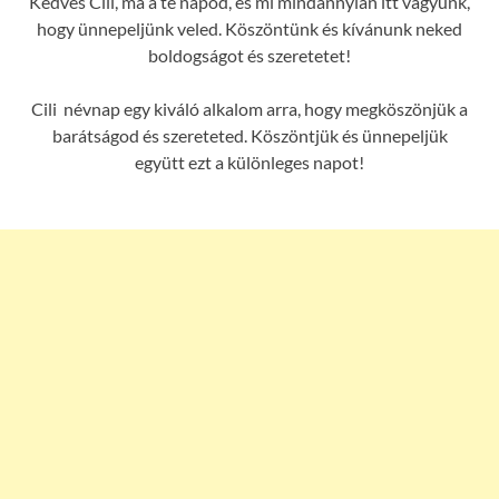
Kedves Cili, ma a te napod, és mi mindannyian itt vagyunk,
hogy ünnepeljünk veled. Köszöntünk és kívánunk neked
boldogságot és szeretetet!
Cili névnap egy kiváló alkalom arra, hogy megköszönjük a
barátságod és szereteted. Köszöntjük és ünnepeljük
együtt ezt a különleges napot!