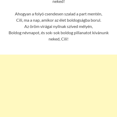
neked!
Ahogyan a folyó csendesen szalad a part mentén,
Cili, ma a nap, amikor az élet boldogságba borul.
Az öröm virágai nyílnak szíved mélyén,
Boldog névnapot, és sok-sok boldog pillanatot kívánunk
neked, Cili!