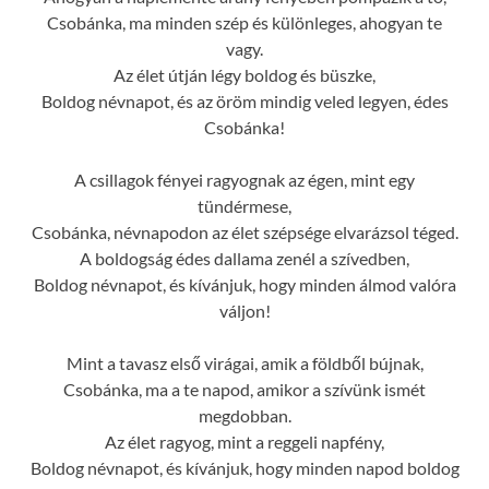
Csobánka, ma minden szép és különleges, ahogyan te
vagy.
Az élet útján légy boldog és büszke,
Boldog névnapot, és az öröm mindig veled legyen, édes
Csobánka!
A csillagok fényei ragyognak az égen, mint egy
tündérmese,
Csobánka, névnapodon az élet szépsége elvarázsol téged.
A boldogság édes dallama zenél a szívedben,
Boldog névnapot, és kívánjuk, hogy minden álmod valóra
váljon!
Mint a tavasz első virágai, amik a földből bújnak,
Csobánka, ma a te napod, amikor a szívünk ismét
megdobban.
Az élet ragyog, mint a reggeli napfény,
Boldog névnapot, és kívánjuk, hogy minden napod boldog