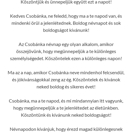
Köszöntjük és ünnepeljük együtt ezt a napot!
Kedves Csobánka, ne feledd, hogy ma a te napod van, és
mindenki örül a jelenlétednek. Boldog névnapot és sok
boldogságot kívánunk!
Az Csobánka névnap egy olyan alkalom, amikor
összejövünk, hogy megünnepeljük a te különleges
személyiségedet. Köszöntelek ezen a különleges napon!
Ma az a nap, amikor Csobánka neve mindenhol felcsendül,
és jókívánságokkal zeng az ég. Köszöntelek és kívánok
neked boldog és sikeres évet!
Csobánka, ma a te napod, és mi mindannyian itt vagyunk,
hogy megünnepeljük a te jelenlétedet az életünkben.
Köszöntünk és kívánunk neked boldogságot!
Névnapodon kívánjuk, hogy érezd magad különlegesnek