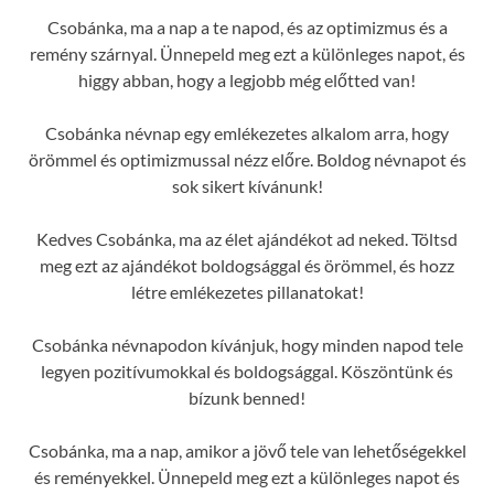
Csobánka, ma a nap a te napod, és az optimizmus és a
remény szárnyal. Ünnepeld meg ezt a különleges napot, és
higgy abban, hogy a legjobb még előtted van!
Csobánka névnap egy emlékezetes alkalom arra, hogy
örömmel és optimizmussal nézz előre. Boldog névnapot és
sok sikert kívánunk!
Kedves Csobánka, ma az élet ajándékot ad neked. Töltsd
meg ezt az ajándékot boldogsággal és örömmel, és hozz
létre emlékezetes pillanatokat!
Csobánka névnapodon kívánjuk, hogy minden napod tele
legyen pozitívumokkal és boldogsággal. Köszöntünk és
bízunk benned!
Csobánka, ma a nap, amikor a jövő tele van lehetőségekkel
és reményekkel. Ünnepeld meg ezt a különleges napot és