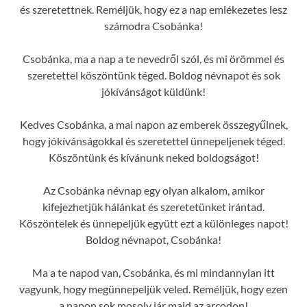
és szeretettnek. Reméljük, hogy ez a nap emlékezetes lesz
számodra Csobánka!
Csobánka, ma a nap a te nevedről szól, és mi örömmel és
szeretettel köszöntünk téged. Boldog névnapot és sok
jókívánságot küldünk!
Kedves Csobánka, a mai napon az emberek összegyűlnek,
hogy jókívánságokkal és szeretettel ünnepeljenek téged.
Köszöntünk és kívánunk neked boldogságot!
Az Csobánka névnap egy olyan alkalom, amikor
kifejezhetjük hálánkat és szeretetünket irántad.
Köszöntelek és ünnepeljük együtt ezt a különleges napot!
Boldog névnapot, Csobánka!
Ma a te napod van, Csobánka, és mi mindannyian itt
vagyunk, hogy megünnepeljük veled. Reméljük, hogy ezen
a napon sok mosoly jár majd az arcodon!