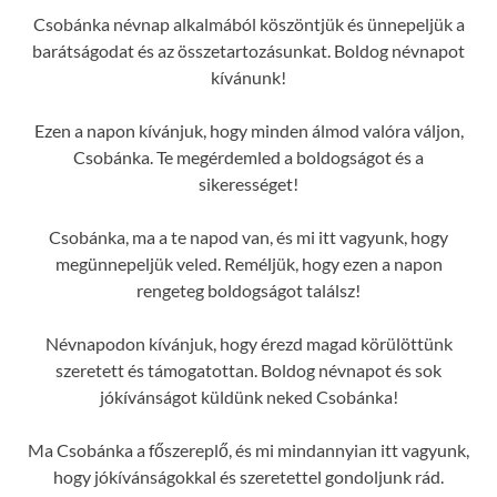
Csobánka névnap alkalmából köszöntjük és ünnepeljük a
barátságodat és az összetartozásunkat. Boldog névnapot
kívánunk!
Ezen a napon kívánjuk, hogy minden álmod valóra váljon,
Csobánka. Te megérdemled a boldogságot és a
sikerességet!
Csobánka, ma a te napod van, és mi itt vagyunk, hogy
megünnepeljük veled. Reméljük, hogy ezen a napon
rengeteg boldogságot találsz!
Névnapodon kívánjuk, hogy érezd magad körülöttünk
szeretett és támogatottan. Boldog névnapot és sok
jókívánságot küldünk neked Csobánka!
Ma Csobánka a főszereplő, és mi mindannyian itt vagyunk,
hogy jókívánságokkal és szeretettel gondoljunk rád.