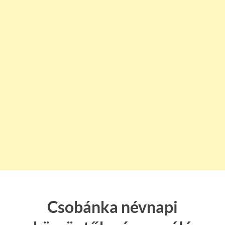
Csobánka névnapi