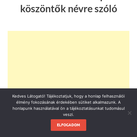
köszöntők névre szóló
Kedves Látogató! Tájékoztatjuk, hogy a honlap felhasználói
élmény fokozásának érdekében sütiket alkalmazunk. A
honlapunk használatával ön a tájékoztatásunkat tudomásul
veszi.
ELFOGADOM