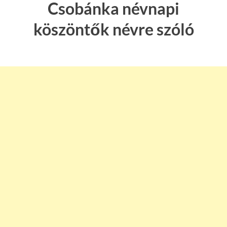
Csobánka névnapi
köszöntők névre szóló