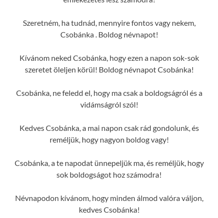
Szeretném, ha tudnád, mennyire fontos vagy nekem,
Csobánka . Boldog névnapot!
Kívánom neked Csobánka, hogy ezen a napon sok-sok
szeretet öleljen körül! Boldog névnapot Csobánka!
Csobánka, ne feledd el, hogy ma csak a boldogságról és a
vidámságról szól!
Kedves Csobánka, a mai napon csak rád gondolunk, és
reméljük, hogy nagyon boldog vagy!
Csobánka, a te napodat ünnepeljük ma, és reméljük, hogy
sok boldogságot hoz számodra!
Névnapodon kívánom, hogy minden álmod valóra váljon,
kedves Csobánka!