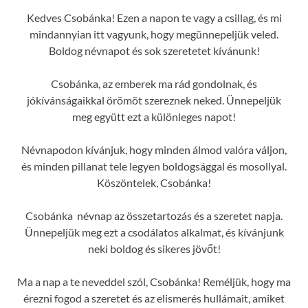
Kedves Csobánka! Ezen a napon te vagy a csillag, és mi
mindannyian itt vagyunk, hogy megünnepeljük veled.
Boldog névnapot és sok szeretetet kívánunk!
Csobánka, az emberek ma rád gondolnak, és
jókívánságaikkal örömöt szereznek neked. Ünnepeljük
meg együtt ezt a különleges napot!
Névnapodon kívánjuk, hogy minden álmod valóra váljon,
és minden pillanat tele legyen boldogsággal és mosollyal.
Köszöntelek, Csobánka!
Csobánka névnap az összetartozás és a szeretet napja.
Ünnepeljük meg ezt a csodálatos alkalmat, és kívánjunk
neki boldog és sikeres jövőt!
Ma a nap a te neveddel szól, Csobánka! Reméljük, hogy ma
érezni fogod a szeretet és az elismerés hullámait, amiket