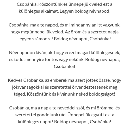
Csobánka. Köszöntünk és ünnepeljük veled ezt a
különleges alkalmat. Legyen boldog névnapod!
Csobánka, ma a te napod, és mi mindannyian itt vagyunk,
hogy megünnepeljük veled. Az öröm és a szeretet napja
legyen számodra! Boldog névnapot, Csobánka!
Névnapodon kívánjuk, hogy érezd magad különlegesnek,
és tudd, mennyire fontos vagy nekünk. Boldog névnapot,
Csobánka!
Kedves Csobánka, az emberek ma azért jöttek össze, hogy
jókívánságokkal és szeretettel örvendeztessenek meg
téged. Köszöntünk és kívánunk neked boldogságot!
Csobánka, ma a nap a te neveddel szól, és mi örömmel és
szeretettel gondolunk rád. Ünnepeljük együtt ezt a
különleges napot! Boldog névnapot, Csobánka!