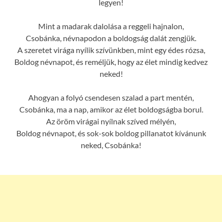
legyen!
Mint a madarak dalolása a reggeli hajnalon,
Csobánka, névnapodon a boldogság dalát zengjük.
A szeretet virága nyílik szívünkben, mint egy édes rózsa,
Boldog névnapot, és reméljük, hogy az élet mindig kedvez
neked!
Ahogyan a folyó csendesen szalad a part mentén,
Csobánka, ma a nap, amikor az élet boldogságba borul.
Az öröm virágai nyílnak szíved mélyén,
Boldog névnapot, és sok-sok boldog pillanatot kívánunk
neked, Csobánka!