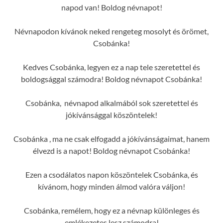
napod van! Boldog névnapot!
Névnapodon kívánok neked rengeteg mosolyt és örömet,
Csobánka!
Kedves Csobánka, legyen ez a nap tele szeretettel és
boldogsággal számodra! Boldog névnapot Csobánka!
Csobánka, névnapod alkalmából sok szeretettel és
jókívánsággal köszöntelek!
Csobánka , ma ne csak elfogadd a jókívánságaimat, hanem
élvezd is a napot! Boldog névnapot Csobánka!
Ezen a csodálatos napon köszöntelek Csobánka, és
kívánom, hogy minden álmod valóra váljon!
Csobánka, remélem, hogy ez a névnap különleges és
emlékezetes lesz számodra!