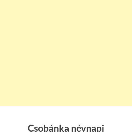
Csobánka névnapi