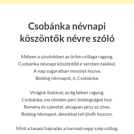
Csobánka névnapi
köszöntők névre szóló
Mélyen a szívünkben az öröm csillaga ragyog,
Csobánka névnapi köszöntőd e versben találod.
A nap sugaraiban mosolyt hozva,
Boldog névnapot, ó, Csobánka.
Virágok illatával, az ég kéken ragyog,
Csobánka, ma minden perc boldogságot hoz.
Remény és szeretet, ahogyan jársz az úton,
Boldog névnapot, álmokkal teli jövőt hozzon.
Mint a tavasz hajnalán a harmatcsepp szép csillog,