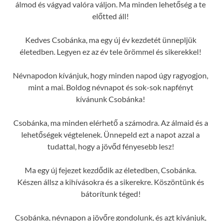
álmod és vágyad valóra váljon. Ma minden lehetőség a te
előtted áll!
Kedves Csobánka, ma egy új év kezdetét ünnepljük
életedben. Legyen ez az év tele örömmel és sikerekkel!
Névnapodon kívánjuk, hogy minden napod úgy ragyogjon,
mint a mai. Boldog névnapot és sok-sok napfényt
kívánunk Csobánka!
Csobánka, ma minden elérhető a számodra. Az álmaid és a
lehetőségek végtelenek. Ünnepeld ezt a napot azzal a
tudattal, hogy a jövőd fényesebb lesz!
Ma egy új fejezet kezdődik az életedben, Csobánka.
Készen állsz a kihívásokra és a sikerekre. Köszöntünk és
bátorítunk téged!
Csobánka, névnapon a jövőre gondolunk, és azt kívánjuk,