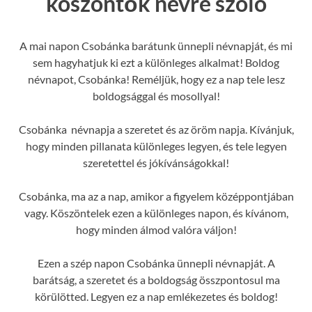
köszöntők névre szóló
A mai napon Csobánka barátunk ünnepli névnapját, és mi
sem hagyhatjuk ki ezt a különleges alkalmat! Boldog
névnapot, Csobánka! Reméljük, hogy ez a nap tele lesz
boldogsággal és mosollyal!
Csobánka névnapja a szeretet és az öröm napja. Kívánjuk,
hogy minden pillanata különleges legyen, és tele legyen
szeretettel és jókívánságokkal!
Csobánka, ma az a nap, amikor a figyelem középpontjában
vagy. Köszöntelek ezen a különleges napon, és kívánom,
hogy minden álmod valóra váljon!
Ezen a szép napon Csobánka ünnepli névnapját. A
barátság, a szeretet és a boldogság összpontosul ma
körülötted. Legyen ez a nap emlékezetes és boldog!