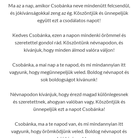
Ma az a nap, amikor Csobánka neve mindenütt felcsendül,
és jókívánságokkal zeng az ég. Köszöntjük és ünnepeljük
együtt ezt a csodálatos napot!
Kedves Csobánka, ezen a napon mindenki örömmel és
szeretettel gondol rád. Köszöntünk névnapodon, és
kívánjuk, hogy minden álmod valóra váljon!
Csobánka, a mai nap a te napod, és mi mindannyian itt
vagyunk, hogy megünnepeljük veled. Boldog névnapot és
sok boldogságot kívánunk!
Névnapodon kívánjuk, hogy érezd magad különlegesnek
és szeretettnek, ahogyan valóban vagy. Köszöntjük és
ünnepeljük ezt a napot Csobánka!
Csobánka, ma a te napod van, és mi mindannyian itt
vagyunk, hogy örömködjünk veled. Boldog névnapot és