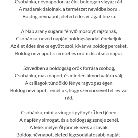
Csobánka, névnapodon az élet boldogan vigyáz rád.
A madarak dalolnak, a természet nevédbe borul,
Boldog névnapot, életed édes virágait hozza.
A Nap arany sugarai fénylő mosolyt rajzolnak,
Csobánka, neved napján boldogságodat énekeljük.
Az élet édes éneke együtt szól, kívánva boldog perceket,
Boldog névnapot, szeretet és öröm díszítse a napot.
Szívedben a boldogság örök forrása csobog,
Csobánka, ma a napod, és minden álmod valóra válj.
A csillagok tündöklő fénye ragyog az égen,
Boldog névnapot, reméljük, hogy szerencsével teli év vár
rád.
Csobánka, mint a virágok gyönyörű kertjében,
A napfény simogat, és a boldogság zeneje zenél.
A lélek mélyéről jönnek ezek a szavak,
Boldog névnapot, életed legcsodálatosabb napját!