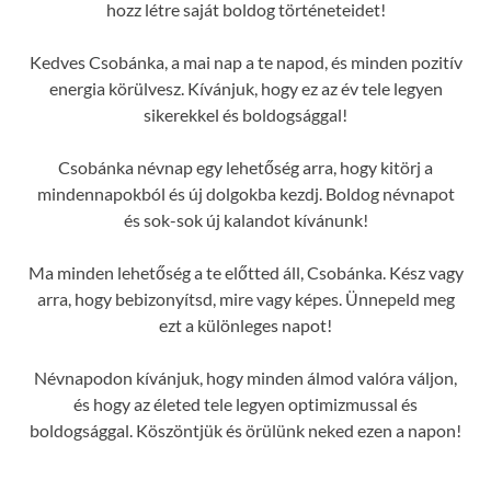
hozz létre saját boldog történeteidet!
Kedves Csobánka, a mai nap a te napod, és minden pozitív
energia körülvesz. Kívánjuk, hogy ez az év tele legyen
sikerekkel és boldogsággal!
Csobánka névnap egy lehetőség arra, hogy kitörj a
mindennapokból és új dolgokba kezdj. Boldog névnapot
és sok-sok új kalandot kívánunk!
Ma minden lehetőség a te előtted áll, Csobánka. Kész vagy
arra, hogy bebizonyítsd, mire vagy képes. Ünnepeld meg
ezt a különleges napot!
Névnapodon kívánjuk, hogy minden álmod valóra váljon,
és hogy az életed tele legyen optimizmussal és
boldogsággal. Köszöntjük és örülünk neked ezen a napon!