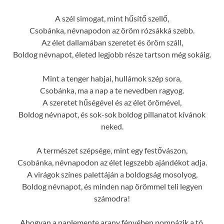
A szél simogat, mint hűsítő szellő,
Csobánka, névnapodon az öröm rózsákká szebb.
Az élet dallamában szeretet és öröm száll,
Boldog névnapot, életed legjobb része tartson még sokáig.
Mint a tenger habjai, hullámok szép sora,
Csobánka, ma a nap a te nevedben ragyog.
A szeretet hűségével és az élet örömével,
Boldog névnapot, és sok-sok boldog pillanatot kívánok
neked.
A természet szépsége, mint egy festővászon,
Csobánka, névnapodon az élet legszebb ajándékot adja.
A virágok színes palettáján a boldogság mosolyog,
Boldog névnapot, és minden nap örömmel teli legyen
számodra!
Ahogyan a naplemente arany fényében pompázik a tó,