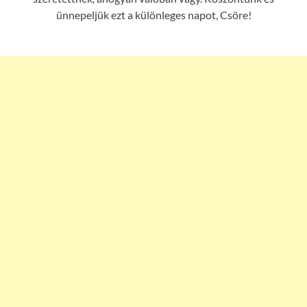
ünnepeljük ezt a különleges napot, Csöre!