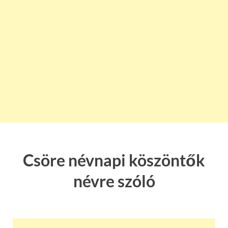
Csöre névnapi köszöntők
névre szóló