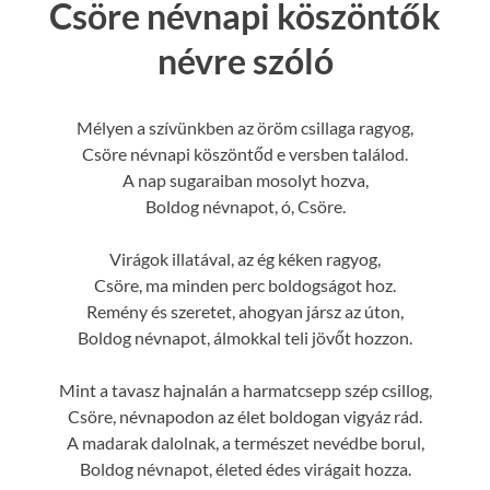
Csöre névnapi köszöntők
névre szóló
Mélyen a szívünkben az öröm csillaga ragyog,
Csöre névnapi köszöntőd e versben találod.
A nap sugaraiban mosolyt hozva,
Boldog névnapot, ó, Csöre.
Virágok illatával, az ég kéken ragyog,
Csöre, ma minden perc boldogságot hoz.
Remény és szeretet, ahogyan jársz az úton,
Boldog névnapot, álmokkal teli jövőt hozzon.
Mint a tavasz hajnalán a harmatcsepp szép csillog,
Csöre, névnapodon az élet boldogan vigyáz rád.
A madarak dalolnak, a természet nevédbe borul,
Boldog névnapot, életed édes virágait hozza.