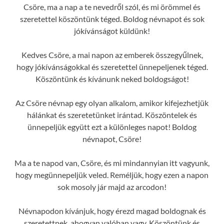
Csöre, ma a nap a te nevedről szól, és mi örömmel és
szeretettel köszöntünk téged. Boldog névnapot és sok
jókívánságot küldünk!
Kedves Csöre, a mai napon az emberek összegyűlnek,
hogy jókívánságokkal és szeretettel ünnepeljenek téged.
Köszöntünk és kívánunk neked boldogságot!
Az Csöre névnap egy olyan alkalom, amikor kifejezhetjük
hálánkat és szeretetünket irántad. Köszöntelek és
ünnepeljük együtt ezt a különleges napot! Boldog
névnapot, Csöre!
Ma a te napod van, Csöre, és mi mindannyian itt vagyunk,
hogy megünnepeljük veled. Reméljük, hogy ezen a napon
sok mosoly jár majd az arcodon!
Névnapodon kívánjuk, hogy érezd magad boldognak és
szeretettnek, ahogyan valóban vagy. Köszöntünk és