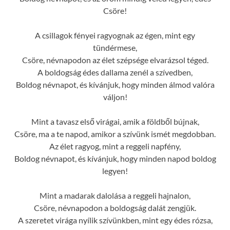
Csöre!
A csillagok fényei ragyognak az égen, mint egy
tündérmese,
Csöre, névnapodon az élet szépsége elvarázsol téged.
A boldogság édes dallama zenél a szívedben,
Boldog névnapot, és kívánjuk, hogy minden álmod valóra
váljon!
Mint a tavasz első virágai, amik a földből bújnak,
Csöre, ma a te napod, amikor a szívünk ismét megdobban.
Az élet ragyog, mint a reggeli napfény,
Boldog névnapot, és kívánjuk, hogy minden napod boldog
legyen!
Mint a madarak dalolása a reggeli hajnalon,
Csöre, névnapodon a boldogság dalát zengjük.
A szeretet virága nyílik szívünkben, mint egy édes rózsa,