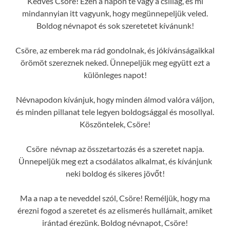
Kedves Csöre! Ezen a napon te vagy a csillag, és mi
mindannyian itt vagyunk, hogy megünnepeljük veled.
Boldog névnapot és sok szeretetet kívánunk!
Csöre, az emberek ma rád gondolnak, és jókívánságaikkal
örömöt szereznek neked. Ünnepeljük meg együtt ezt a
különleges napot!
Névnapodon kívánjuk, hogy minden álmod valóra váljon,
és minden pillanat tele legyen boldogsággal és mosollyal.
Köszöntelek, Csöre!
Csöre névnap az összetartozás és a szeretet napja.
Ünnepeljük meg ezt a csodálatos alkalmat, és kívánjunk
neki boldog és sikeres jövőt!
Ma a nap a te neveddel szól, Csöre! Reméljük, hogy ma
érezni fogod a szeretet és az elismerés hullámait, amiket
irántad érezünk. Boldog névnapot, Csöre!