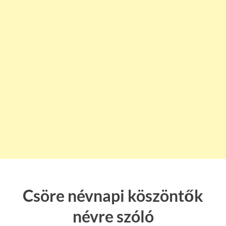
Csöre névnapi köszöntők
névre szóló