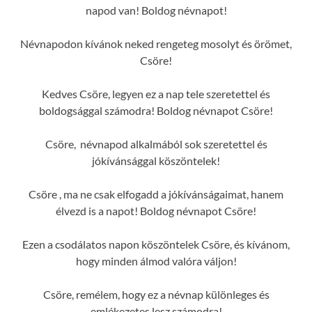
napod van! Boldog névnapot!
Névnapodon kívánok neked rengeteg mosolyt és örömet,
Csöre!
Kedves Csöre, legyen ez a nap tele szeretettel és
boldogsággal számodra! Boldog névnapot Csöre!
Csöre, névnapod alkalmából sok szeretettel és
jókívánsággal köszöntelek!
Csöre , ma ne csak elfogadd a jókívánságaimat, hanem
élvezd is a napot! Boldog névnapot Csöre!
Ezen a csodálatos napon köszöntelek Csöre, és kívánom,
hogy minden álmod valóra váljon!
Csöre, remélem, hogy ez a névnap különleges és
emlékezetes lesz számodra!