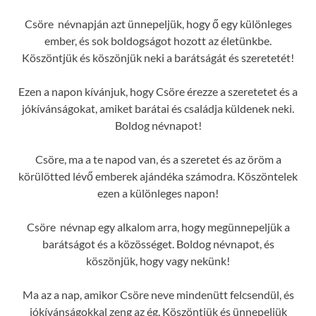
Csöre névnapján azt ünnepeljük, hogy ő egy különleges
ember, és sok boldogságot hozott az életünkbe.
Köszöntjük és köszönjük neki a barátságát és szeretetét!
Ezen a napon kívánjuk, hogy Csöre érezze a szeretetet és a
jókívánságokat, amiket barátai és családja küldenek neki.
Boldog névnapot!
Csöre, ma a te napod van, és a szeretet és az öröm a
körülötted lévő emberek ajándéka számodra. Köszöntelek
ezen a különleges napon!
Csöre névnap egy alkalom arra, hogy megünnepeljük a
barátságot és a közösséget. Boldog névnapot, és
köszönjük, hogy vagy nekünk!
Ma az a nap, amikor Csöre neve mindenütt felcsendül, és
jókívánságokkal zeng az ég. Köszöntjük és ünnepeljük