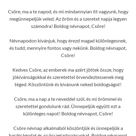
Csöre, ma a te napod, és mi mindannyian itt vagyunk, hogy
megünnepeljük veled. Az öröm és a szeretet napja legyen
számodra! Boldog névnapot, Csöre!
Névnapodon kívánjuk, hogy érezd magad különlegesnek,
és tudd, mennyire fontos vagy nekünk. Boldog névnapot,
Csöre!
Kedves Csöre, az emberek ma azért jöttek össze, hogy
jókívánságokkal és szeretettel örvendeztessenek meg
téged. Köszöntünk és kívánunk neked boldogságot!
Csöre, ma a nap a te neveddel szól, és mi örömmel és
szeretettel gondolunk rád. Ünnepeljük együtt ezt a
különleges napot! Boldog névnapot, Csöre!
Csöre névnap alkalmából köszöntjük és ünnepeljük a
barátságodat és az összetartozásunkat. Boldog névnapot