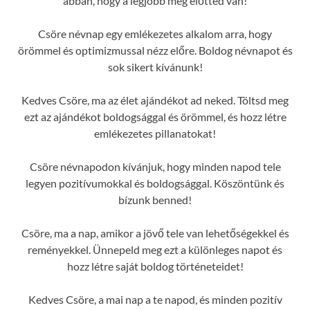
abban, hogy a legjobb még előtted van!
Csöre névnap egy emlékezetes alkalom arra, hogy
örömmel és optimizmussal nézz előre. Boldog névnapot és
sok sikert kívánunk!
Kedves Csöre, ma az élet ajándékot ad neked. Töltsd meg
ezt az ajándékot boldogsággal és örömmel, és hozz létre
emlékezetes pillanatokat!
Csöre névnapodon kívánjuk, hogy minden napod tele
legyen pozitívumokkal és boldogsággal. Köszöntünk és
bízunk benned!
Csöre, ma a nap, amikor a jövő tele van lehetőségekkel és
reményekkel. Ünnepeld meg ezt a különleges napot és
hozz létre saját boldog történeteidet!
Kedves Csöre, a mai nap a te napod, és minden pozitív