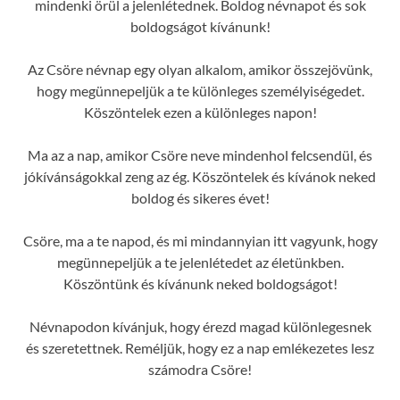
mindenki örül a jelenlétednek. Boldog névnapot és sok
boldogságot kívánunk!
Az Csöre névnap egy olyan alkalom, amikor összejövünk,
hogy megünnepeljük a te különleges személyiségedet.
Köszöntelek ezen a különleges napon!
Ma az a nap, amikor Csöre neve mindenhol felcsendül, és
jókívánságokkal zeng az ég. Köszöntelek és kívánok neked
boldog és sikeres évet!
Csöre, ma a te napod, és mi mindannyian itt vagyunk, hogy
megünnepeljük a te jelenlétedet az életünkben.
Köszöntünk és kívánunk neked boldogságot!
Névnapodon kívánjuk, hogy érezd magad különlegesnek
és szeretettnek. Reméljük, hogy ez a nap emlékezetes lesz
számodra Csöre!