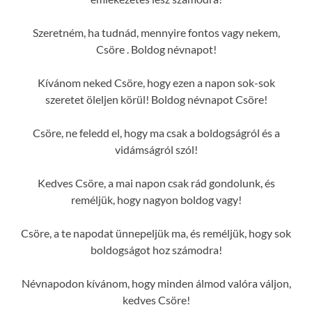
Szeretném, ha tudnád, mennyire fontos vagy nekem,
Csöre . Boldog névnapot!
Kívánom neked Csöre, hogy ezen a napon sok-sok
szeretet öleljen körül! Boldog névnapot Csöre!
Csöre, ne feledd el, hogy ma csak a boldogságról és a
vidámságról szól!
Kedves Csöre, a mai napon csak rád gondolunk, és
reméljük, hogy nagyon boldog vagy!
Csöre, a te napodat ünnepeljük ma, és reméljük, hogy sok
boldogságot hoz számodra!
Névnapodon kívánom, hogy minden álmod valóra váljon,
kedves Csöre!