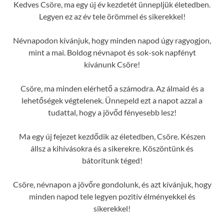
Kedves Csöre, ma egy új év kezdetét ünnepljük életedben.
Legyen ez az év tele örömmel és sikerekkel!
Névnapodon kívánjuk, hogy minden napod úgy ragyogjon,
mint a mai. Boldog névnapot és sok-sok napfényt
kívánunk Csöre!
Csöre, ma minden elérhető a számodra. Az álmaid és a
lehetőségek végtelenek. Ünnepeld ezt a napot azzal a
tudattal, hogy a jövőd fényesebb lesz!
Ma egy új fejezet kezdődik az életedben, Csöre. Készen
állsz a kihívásokra és a sikerekre. Köszöntünk és
bátorítunk téged!
Csöre, névnapon a jövőre gondolunk, és azt kívánjuk, hogy
minden napod tele legyen pozitív élményekkel és
sikerekkel!