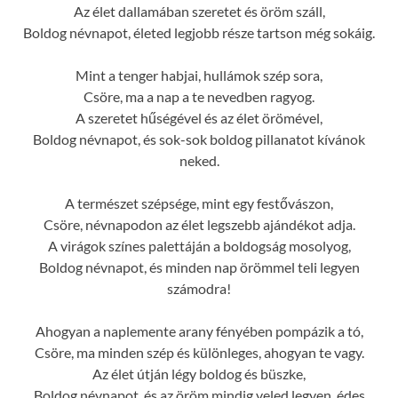
Az élet dallamában szeretet és öröm száll,
Boldog névnapot, életed legjobb része tartson még sokáig.
Mint a tenger habjai, hullámok szép sora,
Csöre, ma a nap a te nevedben ragyog.
A szeretet hűségével és az élet örömével,
Boldog névnapot, és sok-sok boldog pillanatot kívánok
neked.
A természet szépsége, mint egy festővászon,
Csöre, névnapodon az élet legszebb ajándékot adja.
A virágok színes palettáján a boldogság mosolyog,
Boldog névnapot, és minden nap örömmel teli legyen
számodra!
Ahogyan a naplemente arany fényében pompázik a tó,
Csöre, ma minden szép és különleges, ahogyan te vagy.
Az élet útján légy boldog és büszke,
Boldog névnapot, és az öröm mindig veled legyen, édes