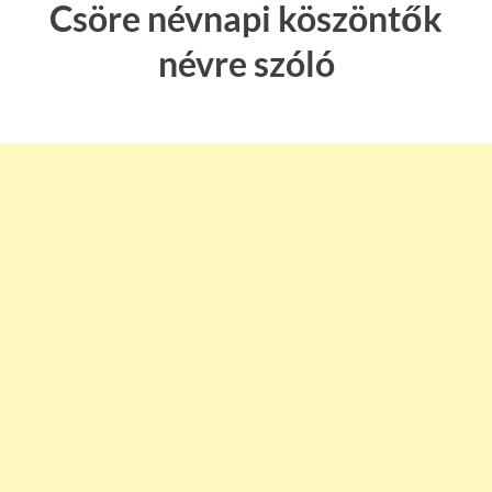
Csöre névnapi köszöntők
névre szóló