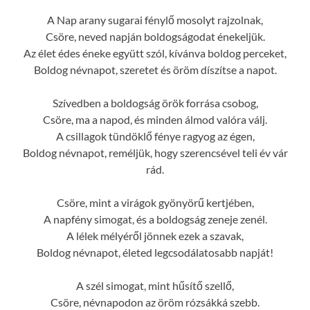
A Nap arany sugarai fénylő mosolyt rajzolnak,
Csöre, neved napján boldogságodat énekeljük.
Az élet édes éneke együtt szól, kívánva boldog perceket,
Boldog névnapot, szeretet és öröm díszítse a napot.
Szívedben a boldogság örök forrása csobog,
Csöre, ma a napod, és minden álmod valóra válj.
A csillagok tündöklő fénye ragyog az égen,
Boldog névnapot, reméljük, hogy szerencsével teli év vár
rád.
Csöre, mint a virágok gyönyörű kertjében,
A napfény simogat, és a boldogság zeneje zenél.
A lélek mélyéről jönnek ezek a szavak,
Boldog névnapot, életed legcsodálatosabb napját!
A szél simogat, mint hűsítő szellő,
Csöre, névnapodon az öröm rózsákká szebb.