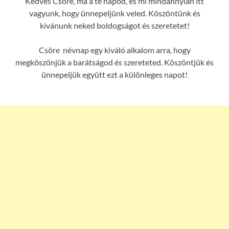
Kedves Csöre, ma a te napod, és mi mindannyian itt
vagyunk, hogy ünnepeljünk veled. Köszöntünk és
kívánunk neked boldogságot és szeretetet!
Csöre névnap egy kiváló alkalom arra, hogy
megköszönjük a barátságod és szereteted. Köszöntjük és
ünnepeljük együtt ezt a különleges napot!